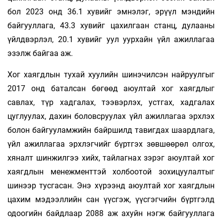
бол 2023 онд 36.1 хувийг эмнэлэг, эрүүл мэндийн
байгууллага, 43.3 хувийг цахилгаан станц, дулааны
үйлдвэрлэл, 20.1 хувийг уул уурхайн үйл ажиллагаа
эзэлж байгаа аж.
Хог хаягдлын тухай хуулийн шинэчилсэн найруулгыг
2017 онд баталсан бөгөөд аюултай хог хаягдлыг
савлах, түр хадгалах, тээвэрлэх, устгах, хадгалах
цуглуулах, дахин боловсруулах үйл ажиллагаа эрхлэх
болон байгууламжийн байршилд тавигдах шаардлага,
үйл ажиллагаа эрхлэгчийг бүртгэх зөвшөөрөл олгох,
хяналт шинжилгээ хийх, тайлагнах зэрэг аюултай хог
хаягдлын менежменттэй холбоотой зохицуулалтыг
шинээр тусгасан. Энэ хүрээнд аюултай хог хаягдлын
цахим мэдээллийн сан үүсгэж, үүсгэгчийн бүртгэлд
одоогийн байдлаар 2088 аж ахуйн нэгж байгууллага