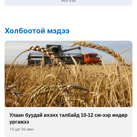
Илгээх
Холбоотой мэдээ
Улаан буудай ихэнх талбайд 10-12 см-ээр өндөр
ургажээ
19 цаг 36 мин