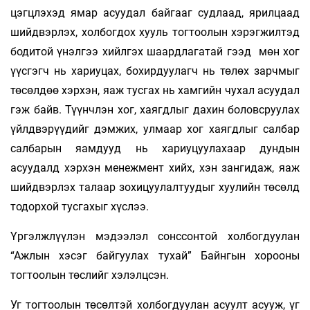
цэгцлэхэд ямар асуудал байгааг судлаад, ярилцаад
шийдвэрлэх, холбогдох хууль тогтоолын хэрэгжилтэд
бодитой үнэлгээ хийлгэх шаардлагатай гээд мөн хог
үүсгэгч нь хариуцах, бохирдуулагч нь төлөх зарчмыг
төсөлдөө хэрхэн, яаж тусгах нь хамгийн чухал асуудал
гэж байв. Түүнчлэн хог, хаягдлыг дахин боловсруулах
үйлдвэрүүдийг дэмжих, улмаар хог хаягдлыг салбар
салбарын яамдууд нь хариуцуулахаар дундын
асуудалд хэрхэн менежмент хийх, хэн зангидаж, яаж
шийдвэрлэх талаар зохицуулалтуудыг хуулийн төсөлд
тодорхой тусгахыг хүслээ.
Үргэлжлүүлэн мэдээлэл сонссонтой холбогдуулан
“Ажлын хэсэг байгуулах тухай” Байнгын хорооны
тогтоолын төслийг хэлэлцсэн.
Уг тогтоолын төсөлтэй холбогдуулан асуулт асууж, үг