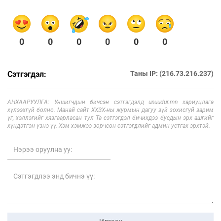
0
0
0
0
0
0
Сэтгэгдэл:
Таны IP: (216.73.216.237)
АНХААРУУЛГА: Уншигчдын бичсэн сэтгэгдэлд unuudur.mn хариуцлага
хүлээхгүй болно. Манай сайт ХХЗХ-ны журмын дагуу зүй зохисгүй зарим
үг, хэллэгийг хязгаарласан тул Та сэтгэгдэл бичихдээ бусдын эрх ашгийг
хүндэтгэн үзнэ үү. Хэм хэмжээ зөрчсөн сэтгэгдлийг админ устгах эрхтэй.