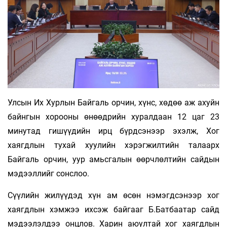
Улсын Их Хурлын Байгаль орчин, хүнс, хөдөө аж ахуйн
байнгын хорооны өнөөдрийн хуралдаан 12 цаг 23
минутад гишүүдийн ирц бүрдсэнээр эхэлж, Хог
хаягдлын тухай хуулийн хэрэгжилтийн талаарх
Байгаль орчин, уур амьсгалын өөрчлөлтийн сайдын
мэдээллийг сонслоо.
Сүүлийн жилүүдэд хүн ам өсөн нэмэгдсэнээр хог
хаягдлын хэмжээ ихсэж байгааг Б.Батбаатар сайд
мэдээлэлдээ онцлов. Харин аюултай хог хаягдлын