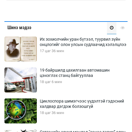
Шинэ мэдээ
Их зохиолчийн уран бүтээл, туурвил зүйн
онцлогийг олон улсын судлаачид хэлэлцлээ
17 цаг 36 мин
19 байршилд цахилгаан автомашин
цэнэглэх станц байгууллаа
18 цаг 6 мин
Циклоспора шимэгчээс үүдэлтэй гэдэсний
халдвар дэгдэж болзошгүй
18 цаг 36 мин