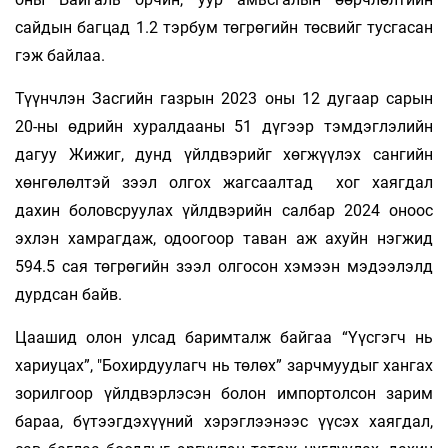
сайдын багцад 1.2 тэрбум төгрөгийн төсвийг тусгасан
гэж байлаа.
Түүнчлэн Засгийн газрын 2023 оны 12 дугаар сарын
20-ны өдрийн хуралдааны 51 дүгээр тэмдэглэлийн
дагуу Жижиг, дунд үйлдвэрийг хөгжүүлэх сангийн
хөнгөлөлтэй зээл олгох жагсаалтад хог хаягдал
дахин боловсруулах үйлдвэрийн салбар 2024 оноос
эхлэн хамрагдаж, одоогоор таван аж ахуйн нэгжид
594.5 сая төгрөгийн зээл олгосон хэмээн мэдээлэлд
дурдсан байв.
Цаашид олон улсад баримталж байгаа “Үүсгэгч нь
хариуцах”, "Бохирдуулагч нь төлөх” зарчмуудыг хангах
зорилгоор үйлдвэрлэсэн болон импортолсон зарим
бараа, бүтээгдэхүүний хэрэглээнээс үүсэх хаягдал,