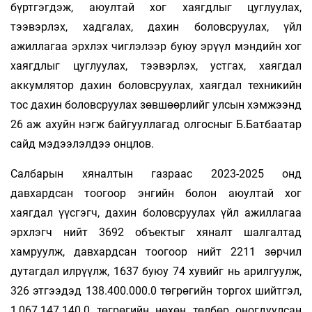
бүртгэгдэж, аюултай хог хаягдлыг цуглуулах,
тээвэрлэх, хадгалах, дахин боловсруулах, үйл
ажиллагаа эрхлэх чиглэлээр буюу эрүүл мэндийн хог
хаягдлыг цуглуулах, тээвэрлэх, устгах, хаягдал
аккумлятор дахин боловсруулах, хаягдал техникийн
тос дахин боловсруулах зөвшөөрлийг улсын хэмжээнд
26 аж ахуйн нэгж байгууллагад олгосныг Б.Батбаатар
сайд мэдээлэлдээ онцлов.
Салбарын хяналтын газраас 2023-2025 онд
давхардсан тоогоор энгийн болон аюултай хог
хаягдал үүсгэгч, дахин боловсруулах үйл ажиллагаа
эрхлэгч нийт 3692 объектыг хяналт шалгалтад
хамруулж, давхардсан тоогоор нийт 2211 зөрчил
дутагдал илрүүлж, 1637 буюу 74 хувийг нь арилгуулж,
326 этгээдэд 138.400.000.0 төгрөгийн торгох шийтгэл,
1,067.147.140.0 төгрөгийн нөхөн төлбөр оногдуулсан