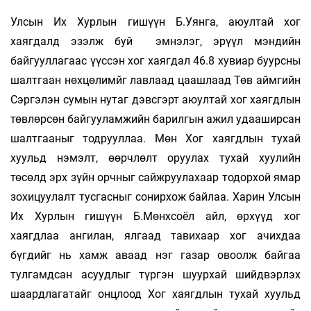
Улсын Их Хурлын гишүүн Б.Уянга, аюултай хог
хаягдалд эзэлж буй эмнэлэг, эрүүл мэндийн
байгууллагаас үүссэн хог хаягдал 46.8 хувиар буурсны
шалтгаан нөхцөлимйг лавлаад цаашлаад Төв аймгийн
Сэргэлэн сумын нутаг дэвсгэрт аюултай хог хаягдлын
төвлөрсөн байгууламжийн барилгын ажил удааширсан
шалтгааныг тодрууллаа. Мөн Хог хаягдлын тухай
хуульд нэмэлт, өөрчлөлт оруулах тухай хуулийн
төсөлд эрх зүйн орчныг сайжруулахаар тодорхой ямар
зохицуулалт тусгасныг сонирхож байлаа. Харин Улсын
Их Хурлын гишүүн Б.Мөнхсоёл айл, өрхүүд хог
хаягдлаа ангилан, ялгаад тавихаар хог ачихдаа
бүгдийг нь хамж аваад нэг газар овоолж байгаа
тулгамдсан асуудлыг түргэн шуурхай шийдвэрлэх
шаардлагатайг онцлоод Хог хаягдлын тухай хуульд