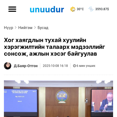
30°C
3593.87
$
Нүүр
Нийгэм
Бусад
Хог хаягдлын тухай хуулийн
хэрэгжилтийн талаарх мэдээллийг
сонсож, ажлын хэсэг байгуулав
Д.Баяр-Отгон
2025-10-08 16:18
6 мин унших