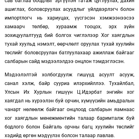
сав баглаа боодлыг эргүүлэн татаж цуглуулах, дахин
ашиглах, боловсруулах асуудлыг үйлдвэрлэгч болон
импортлогч нь хариуцах, үүсгэсэн хэмжээнээсээ
хамаарч төлбөр, хураамж тооцох, эрх зүйн
зохицуулалтууд бий болгох чиглэлээр Хог хаягдлын
тухай хуульд нэмэлт, өөрчлөлт оруулах тухай хуулийн
төслийг боловсруулан батлуулахаар ажиллаж байгааг
салбарын сайд мэдээлэлдээ онцлон тэмдэглэсэн.
Мэдээлэлтэй холбогдуулж гишүүд асуулт асууж,
санал хэлж, байр сууриа илэрхийллээ. Тухайлбал,
Улсын Их Хурлын гишүүн Ц.Идэрбат энгийн хог
хаягдал нь хүрээлэн буй орчин, хүмүүсийн амьдралын
чанарт нөлөөлж байгааг онцлоод салбарын яамнаас
хог хаягдлын менежментийн талаар баримталж буй
бодлого болон Байгаль орчны багц хуулийн төслийг
хэдийд өргөн мэдүүлэх болсон талаар лавлав.