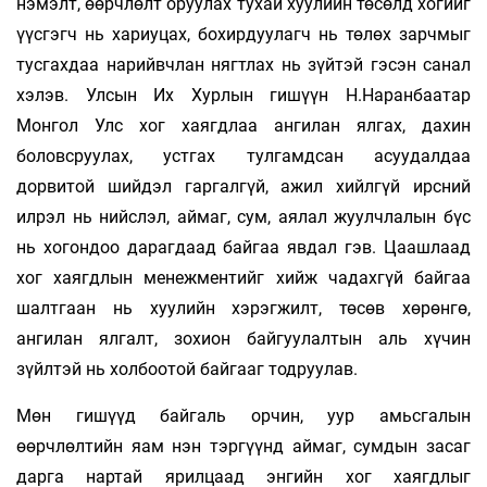
нэмэлт, өөрчлөлт оруулах тухай хуулийн төсөлд хогийг
үүсгэгч нь хариуцах, бохирдуулагч нь төлөх зарчмыг
тусгахдаа нарийвчлан нягтлах нь зүйтэй гэсэн санал
хэлэв. Улсын Их Хурлын гишүүн Н.Наранбаатар
Монгол Улс хог хаягдлаа ангилан ялгах, дахин
боловсруулах, устгах тулгамдсан асуудалдаа
дорвитой шийдэл гаргалгүй, ажил хийлгүй ирсний
илрэл нь нийслэл, аймаг, сум, аялал жуулчлалын бүс
нь хогондоо дарагдаад байгаа явдал гэв. Цаашлаад
хог хаягдлын менежментийг хийж чадахгүй байгаа
шалтгаан нь хуулийн хэрэгжилт, төсөв хөрөнгө,
ангилан ялгалт, зохион байгуулалтын аль хүчин
зүйлтэй нь холбоотой байгааг тодруулав.
Мөн гишүүд байгаль орчин, уур амьсгалын
өөрчлөлтийн яам нэн тэргүүнд аймаг, сумдын засаг
дарга нартай ярилцаад энгийн хог хаягдлыг