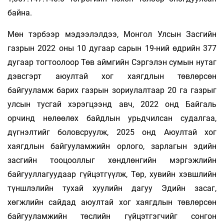
байна.
Мөн тэрбээр мэдээлэлдээ, Монгол Улсын Засгийн
газрын 2022 оны 10 дугаар сарын 19-ний өдрийн 377
дугаар тогтоолоор Төв аймгийн Сэргэлэн сумын нутаг
дэвсгэрт аюултай хог хаягдлын төвлөрсөн
байгууламж барих газрын зориулалтаар 20 га газрыг
улсын тусгай хэрэгцээнд авч, 2022 онд Байгаль
орчинд нөлөөлөх байдлын урьдчилсан судалгаа,
дүгнэлтийг боловсруулж, 2025 онд Аюултай хог
хаягдлын байгууламжийн орлого, зарлагын эдийн
засгийн тооцооллыг хөндлөнгийн мэргэжлийн
байгууллагуудаар гүйцэтгүүлж, Төр, хувийн хэвшлийн
түншлэлийн тухай хуулийн дагуу Эдийн засаг,
хөгжлийн сайдад аюултай хог хаягдлын төвлөрсөн
байгууламжийн төслийн гүйцэтгэгчийг сонгон