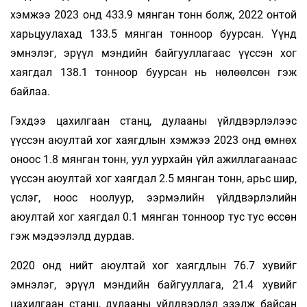
хэмжээ 2023 онд 433.9 мянган тонн болж, 2022 онтой
харьцуулахад 133.5 мянган тонноор буурсан. Үүнд
эмнэлэг, эрүүл мэндийн байгууллагаас үүссэн хог
хаягдал 138.1 тонноор буурсан нь нөлөөлсөн гэж
байлаа.
Гэхдээ цахилгаан станц, дулааны үйлдвэрлэлээс
үүссэн аюултай хог хаягдлын хэмжээ 2023 онд өмнөх
оноос 1.8 мянган тонн, уул уурхайн үйл ажиллагаанаас
үүссэн аюултай хог хаягдал 2.5 мянган тонн, арьс шир,
үслэг, ноос ноолуур, ээрмэлийн үйлдвэрлэлийн
аюултай хог хаягдал 0.1 мянган тонноор тус тус өссөн
гэж мэдээлэлд дурдав.
2020 онд нийт аюултай хог хаягдлын 76.7 хувийг
эмнэлэг, эрүүл мэндийн байгууллага, 21.4 хувийг
цахилгаан станц, дулааны үйлдвэрлэл эзэлж байсан