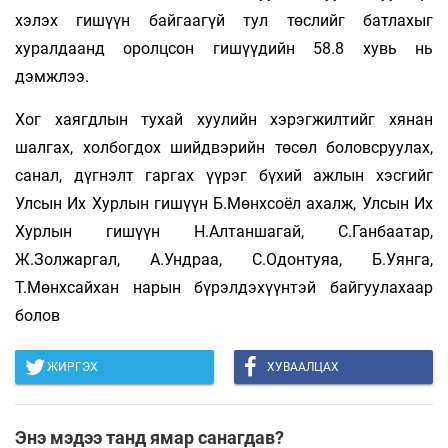
хэлэх гишүүн байгаагүй тул төслийг батлахыг
хуралдаанд оролцсон гишүүдийн 58.8 хувь нь
дэмжлээ.
Хог хаягдлын тухай хуулийн хэрэгжилтийг хянан
шалгах, холбогдох шийдвэрийн төсөл боловсруулах,
санал, дүгнэлт гаргах үүрэг бүхий ажлын хэсгийг
Улсын Их Хурлын гишүүн Б.Мөнхсоёл ахалж, Улсын Их
Хурлын гишүүн Н.Алтаншагай, С.Ганбаатар,
Ж.Золжаргал, А.Ундраа, С.Одонтуяа, Б.Уянга,
Т.Мөнхсайхан нарын бүрэлдэхүүнтэй байгуулахаар
болов
ЖИРГЭХ
ХУВААЛЦАХ
Энэ мэдээ танд ямар санагдав?