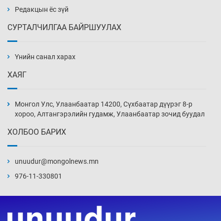
21 цаг 6 мин
Редакцын ёс зүй
СУРТАЛЧИЛГАА БАЙРШУУЛАХ
АНУ-ын Цэргийн кибер командлалаын
ажилтнууд амиа хорлох явдал эрс
нэмэгджээ
Үнийн санал харах
21 цаг 13 мин
ХАЯГ
Монголын шигшээ Хонконгийн багийг ялж,
эхний хожлоо авлаа
Монгол Улс, Улаанбаатар 14200, Сүхбаатар дүүрэг 8-р
21 цаг 36 мин
хороо, Алтангэрэлийн гудамж, Улаанбаатар зочид буудал
ХОЛБОО БАРИХ
Техникийн өндөр үзүүлэлттэй агаарын хөлөг
худалдан авах хүсэлтээ уламжлав
unuudur@mongolnews.mn
22 цаг 6 мин
976-11-330801
“Шатахууны бус, бодлогын хомсдол
нүүрлээд байна”
22 цаг 36 мин