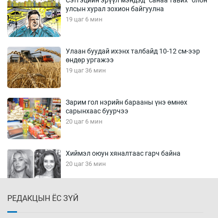
Сэтгэцийн эрүүл мэндэд “санаа тавих” олон
улсын хурал зохион байгуулна
19 цаг 6 мин
Улаан буудай ихэнх талбайд 10-12 см-ээр
өндөр ургажээ
19 цаг 36 мин
Зарим гол нэрийн барааны үнэ өмнөх
сарынхаас буурчээ
20 цаг 6 мин
Хиймэл оюун хяналтаас гарч байна
20 цаг 36 мин
РЕДАКЦЫН ЁС ЗҮЙ
Эмэгтэйчүүд Бээжин, эрэгтэйчүүд Японд
бэлтгэл базаахаар хилийн дээс алхлаа