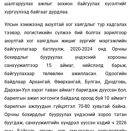
шалгаруулах ажлыг зохион байгуулах хүсэлтийг
хүргүүлээд байгааг дурдлаа.
Улсын хэмжээнд аюултай хог хаягдлыг түр хадгалах
тээвэр, логистикийн сүлжээ бий болгох зорилгоор
аюултай хог хаягдлын жишиг зургийг мэргэжлийн
байгууллагаар батлуулж, 2020-2024 онд Орчны
бохирдлыг бууруулах үндэсний хорооны
санхүүжилтээр 15 аймаг, нийслэлд барьж,
байгуулахаар төлөвлөн ажилласан. Одоогийн
байдлаар Архангай, Өвөрхангай, Булган, Дундговь,
Дархан-Уул зэрэг таван аймагт баригдаж дууссан бол,
барилгын ажил зогсонги байдалд ороод буй 10 аймагт
барилгын ажлуудын гүйцэтгэл 70-80 хувьтай байна.
Орчны бохирдлыг бууруулах үндэсний хороо татан
буугдаж, санхүүжилтийн хүндрэл үүссэн хэдий ч 2026
оны Байгаль орчин, уур амьсгалын өөрчлөлтийн