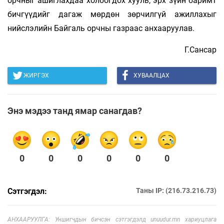
орчныг ашиглахдаа холбогдох хууль, эрх зүйн баримт
бичгүүдийг дагаж мөрдөн зөрчилгүй ажиллахыг
нийслэлийн Байгаль орчны газраас анхааруулав.
Г.Сансар
ЖИРГЭХ
ХУВААЛЦАХ
Энэ мэдээ танд ямар санагдав?
0
0
0
0
0
0
Сэтгэгдэл:
Таны IP: (216.73.216.73)
АНХААРУУЛГА: Уншигчдын бичсэн сэтгэгдэлд unuudur.mn хариуцлага