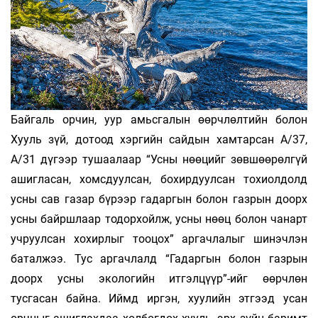
Байгаль орчин, уур амьсгалын өөрчлөлтийн болон
Хууль зүй, дотоод хэргийн сайдын хамтарсан А/37,
А/31 дүгээр тушаалаар “Усны нөөцийг зөвшөөрөлгүй
ашигласан, хомсдуулсан, бохирдуулсан тохиолдолд
усны сав газар бүрээр гадаргын болон газрын доорх
усны байршлаар тодорхойлж, усны нөөц болон чанарт
учруулсан хохирлыг тооцох” аргачлалыг шинэчлэн
баталжээ. Тус аргачлалд “Гадаргын болон газрын
доорх усны экологийн итгэлцүүр”-ийг өөрчлөн
тусгасан байна. Иймд иргэн, хуулийн этгээд усан