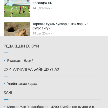
өрсөлдөх нь
14 цаг 50 мин
Тарвага хууль бусаар агнах зөрчил
буурсангүй
15 цаг 20 мин
РЕДАКЦЫН ЁС ЗҮЙ
Х.Улам-Өрнөх байр урагшилж, долоод
жагсжээ
15 цаг 50 мин
Редакцын ёс зүй
СУРТАЛЧИЛГАА БАЙРШУУЛАХ
Ж.Лхагвабат өсвөр үеийнхний ДАШТ-ийг
дэнсэлнэ
Үнийн санал харах
16 цаг 20 мин
ХАЯГ
Иран тэсэж үлдсэн ч удаан хугацаанд хүнд
үеийг туулна
Монгол Улс, Улаанбаатар 14200, Сүхбаатар дүүрэг 8-р