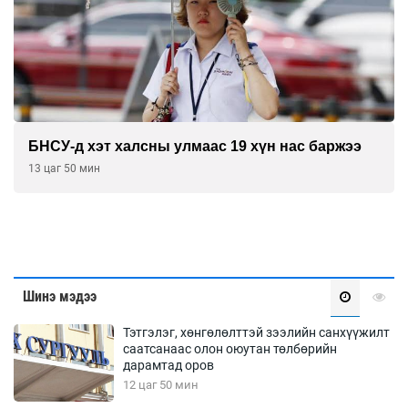
БНСУ-д хэт халсны улмаас 19 хүн нас баржээ
13 цаг 50 мин
Шинэ мэдээ
Тэтгэлэг, хөнгөлөлттэй зээлийн санхүүжилт
саатсанаас олон оюутан төлбөрийн
дарамтад оров
12 цаг 50 мин