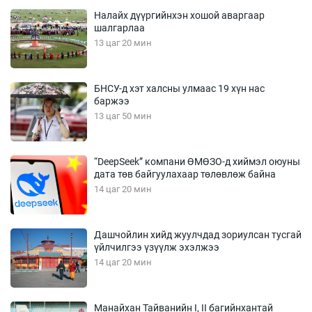
Налайх дүүргийнхэн хошой аваргаар
шалгарлаа
13 цаг 20 мин
БНСУ-д хэт халсны улмаас 19 хүн нас
баржээ
13 цаг 50 мин
“DeepSeek” компани ӨМӨЗО-д хиймэл оюуны
дата төв байгуулахаар төлөвлөж байна
14 цаг 20 мин
Дашчойлин хийд жуулчдад зориулсан тусгай
үйлчилгээ үзүүлж эхэлжээ
14 цаг 20 мин
Манайхан Тайванийн I, II багийнхантай