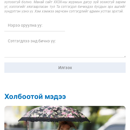
хүлээхгүй болно. Манай сайт ХХЗХ-ны журмын дагуу зүй зохисгүй зарим
үг, хэллэгийг хязгаарласан тул Та сэтгэгдэл бичихдээ бусдын эрх ашгийг
хүндэтгэн үзнэ үү. Хэм хэмжээ зөрчсөн сэтгэгдлийг админ устгах эрхтэй.
Илгээх
Холбоотой мэдээ