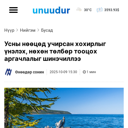
30°C
3593.93
$
Нүүр
Нийгэм
Бусад
Усны нөөцөд учирсан хохирлыг
үнэлэх, нөхөн төлбөр тооцох
аргачлалыг шинэчиллээ
Өнөөдөр сонин
2025-10-09 15:30
1 мин