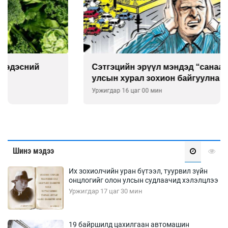
Сэтгэцийн эрүүл мэндэд “санаа тавих” олон
улсын хурал зохион байгуулна
Уржигдар 16 цаг 00 мин
Шинэ мэдээ
Их зохиолчийн уран бүтээл, туурвил зүйн
онцлогийг олон улсын судлаачид хэлэлцлээ
Уржигдар 17 цаг 30 мин
19 байршилд цахилгаан автомашин