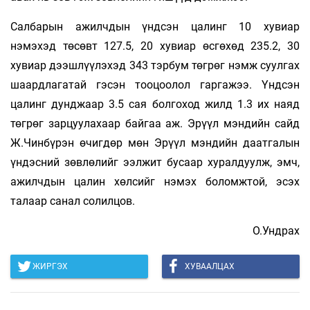
Салбарын ажилчдын үндсэн цалинг 10 хувиар
нэмэхэд төсөвт 127.5, 20 хувиар өсгөхөд 235.2, 30
хувиар дээшлүүлэхэд 343 тэрбум төгрөг нэмж суулгах
шаардлагатай гэсэн тооцоолол гаргажээ. Үндсэн
цалинг дунджаар 3.5 сая болгоход жилд 1.3 их наяд
төгрөг зарцуулахаар байгаа аж. Эрүүл мэндийн сайд
Ж.Чинбүрэн өчигдөр мөн Эрүүл мэндийн даатгалын
үндэсний зөвлөлийг ээлжит бусаар хуралдуулж, эмч,
ажилчдын цалин хөлсийг нэмэх боломжтой, эсэх
талаар санал солилцов.
О.Ундрах
ЖИРГЭХ
ХУВААЛЦАХ