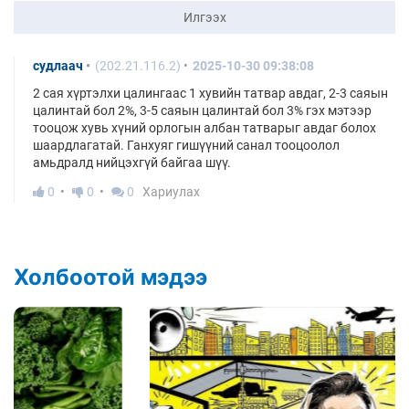
Илгээх
судлаач
(202.21.116.2)
2025-10-30 09:38:08
2 сая хүртэлхи цалингаас 1 хувийн татвар авдаг, 2-3 саяын
цалинтай бол 2%, 3-5 саяын цалинтай бол 3% гэх мэтээр
тооцож хувь хүний орлогын албан татварыг авдаг болох
шаардлагатай. Ганхуяг гишүүний санал тооцоолол
амьдралд нийцэхгүй байгаа шүү.
0
0
0
Хариулах
Холбоотой мэдээ