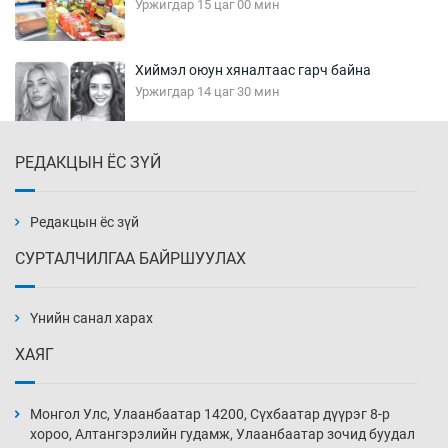
Уржигдар 15 цаг 00 мин
Хиймэл оюун хяналтаас гарч байна
Уржигдар 14 цаг 30 мин
РЕДАКЦЫН ЁС ЗҮЙ
Эмэгтэйчүүд Бээжин, эрэгтэйчүүд Японд
бэлтгэл базаахаар хилийн дээс алхлаа
Уржигдар 14 цаг 00 мин
Редакцын ёс зүй
СУРТАЛЧИЛГАА БАЙРШУУЛАХ
АНУ-ын Цэргийн кибер командлалаын
ажилтнууд амиа хорлох явдал эрс
нэмэгджээ
Үнийн санал харах
Уржигдар 13 цаг 52 мин
ХАЯГ
Монголын шигшээ Хонконгийн багийг ялж,
эхний хожлоо авлаа
Монгол Улс, Улаанбаатар 14200, Сүхбаатар дүүрэг 8-р
Уржигдар 13 цаг 30 мин
хороо, Алтангэрэлийн гудамж, Улаанбаатар зочид буудал