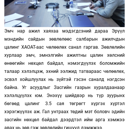
Эмч нар ажил хаяхаа мэдэгдсэний дараа Эрүүл
мэндийн сайдын зөвлөлөөс салбарын ажилчдын
цалинг ХАОАТ-аас чөлөөлөх санал гаргав. Зөвлөлийн
хурлаар эмч, эмнэлгийн ажилтны цалин хөлсний
өнөөгийн нөхцөл байдал, нэмэгдүүлэх боломжийн
талаар хэлэлцэж, эхний ээлжид татвараас чөлөөлөх,
эсвэл хойшлуулах нь зүйтэй гэсэн саналд нэгдсэн
байна. Уг асуудлыг Засгийн газрын хуралдаанаар
хэлэлцүүлэх юм. Энэхүү шийдвэр нь түр зуурынх
бөгөөд цалинг 3.5 сая төгрөгт хүргэх хүртэл
хэрэгжүүлэх аж. Гал унтраах төдий мэт боловч эдийн
засгийн нөхцөл байдал дээрдтэл ийм арга хэмжээ
авах нь зөв гэж зөвлөлийн гишүүд дэмжжээ.