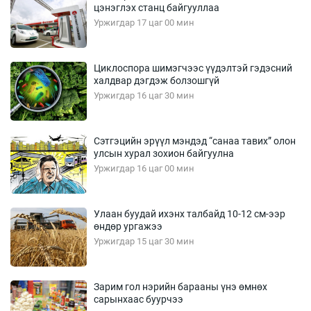
цэнэглэх станц байгууллаа
Уржигдар 17 цаг 00 мин
Циклоспора шимэгчээс үүдэлтэй гэдэсний
халдвар дэгдэж болзошгүй
Уржигдар 16 цаг 30 мин
Сэтгэцийн эрүүл мэндэд “санаа тавих” олон
улсын хурал зохион байгуулна
Уржигдар 16 цаг 00 мин
Улаан буудай ихэнх талбайд 10-12 см-ээр
өндөр ургажээ
Уржигдар 15 цаг 30 мин
Зарим гол нэрийн барааны үнэ өмнөх
сарынхаас буурчээ