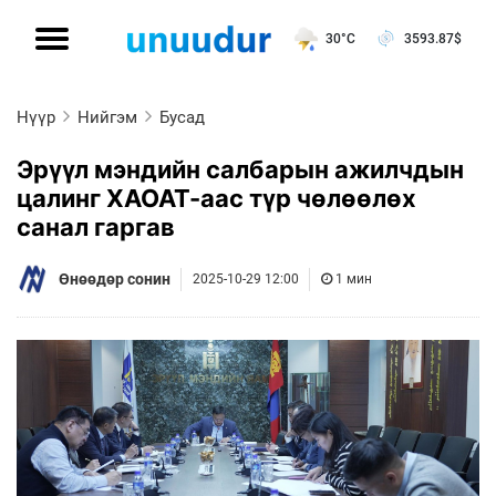
30°C
3593.87
$
Нүүр
Нийгэм
Бусад
Эрүүл мэндийн салбарын ажилчдын
цалинг ХАОАТ-аас түр чөлөөлөх
санал гаргав
Өнөөдөр сонин
2025-10-29 12:00
1 мин