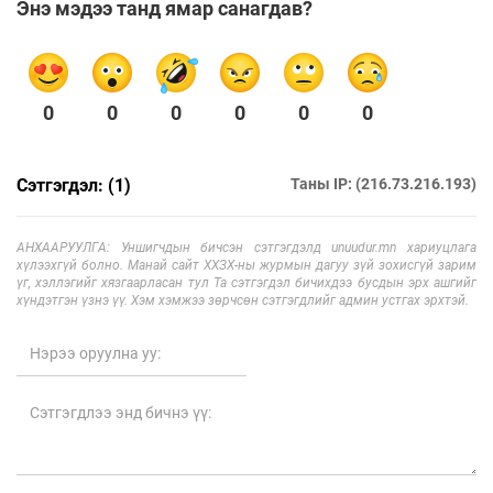
Энэ мэдээ танд ямар санагдав?
0
0
0
0
0
0
Сэтгэгдэл: (1)
Таны IP: (216.73.216.193)
АНХААРУУЛГА: Уншигчдын бичсэн сэтгэгдэлд unuudur.mn хариуцлага
хүлээхгүй болно. Манай сайт ХХЗХ-ны журмын дагуу зүй зохисгүй зарим
үг, хэллэгийг хязгаарласан тул Та сэтгэгдэл бичихдээ бусдын эрх ашгийг
хүндэтгэн үзнэ үү. Хэм хэмжээ зөрчсөн сэтгэгдлийг админ устгах эрхтэй.