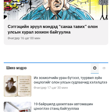
Сэтгэцийн эрүүл мэндэд “санаа тавих” олон
улсын хурал зохион байгуулна
Өчигдөр 16 цаг 00 мин
Шинэ мэдээ
Их зохиолчийн уран бүтээл, туурвил зүйн
онцлогийг олон улсын судлаачид хэлэлцлээ
Өчигдөр 17 цаг 30 мин
19 байршилд цахилгаан автомашин
цэнэглэх станц байгууллаа