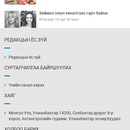
Хиймэл оюун хяналтаас гарч байна
Өчигдөр 14 цаг 30 мин
РЕДАКЦЫН ЁС ЗҮЙ
Эмэгтэйчүүд Бээжин, эрэгтэйчүүд Японд
бэлтгэл базаахаар хилийн дээс алхлаа
Өчигдөр 14 цаг 00 мин
Редакцын ёс зүй
СУРТАЛЧИЛГАА БАЙРШУУЛАХ
АНУ-ын Цэргийн кибер командлалаын
ажилтнууд амиа хорлох явдал эрс
нэмэгджээ
Үнийн санал харах
Өчигдөр 13 цаг 52 мин
ХАЯГ
Монголын шигшээ Хонконгийн багийг ялж,
эхний хожлоо авлаа
Монгол Улс, Улаанбаатар 14200, Сүхбаатар дүүрэг 8-р
Өчигдөр 13 цаг 30 мин
хороо, Алтангэрэлийн гудамж, Улаанбаатар зочид буудал
ХОЛБОО БАРИХ