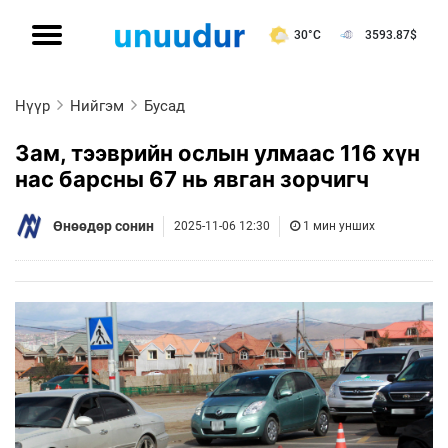
30°C
3593.87
$
Нүүр
Нийгэм
Бусад
Зам, тээврийн ослын улмаас 116 хүн
нас барсны 67 нь явган зорчигч
Өнөөдөр сонин
2025-11-06 12:30
1 мин унших