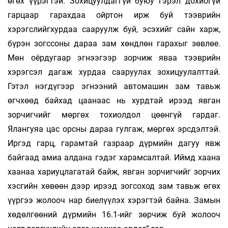
өгөх үүрэгтэй. Зохицуулдаггүй буюу гэрэл дохиогүй
гарцаар гарахдаа ойртон ирж буй тээврийн
хэрэгслийгхурдаа сааруулж буй, эсэхийг сайн харж,
бүрэн зогссоны дараа зам хөндлөн гарахыг зөвлөе.
Мөн оёрдугаар эгнээгээр зорчиж яваа тээврийн
хэрэгсэл дагаж хурдаа сааруулах зохицуулалттай.
Гэтэл нэгдүгээр эгнээний автомашин зам тавьж
өгчхөөд байхад цаанаас нь хурдтай ирээд явган
зорчигчийг мөргөх тохиолдол цөөнгүй гардаг.
Ялангуяа цас орсны дараа гулгаж, мөргөх эрсдэлтэй.
Иргэд гарц, гарамтай газраар дүрмийн дагуу явж
байгаад амиа алдана гэдэг харамсалтай. Иймд хаана
хаанаа хариуцлагатай байж, явган зорчигчийг зорчих
хэсгийн хөвөөн дээр ирээд зогсоход зам тавьж өгөх
үүргээ жолооч нар биелүүлэх хэрэгтэй байна. Замын
хөдөлгөөний дүрмийн 16.1-ийг зөрчиж буй жолооч