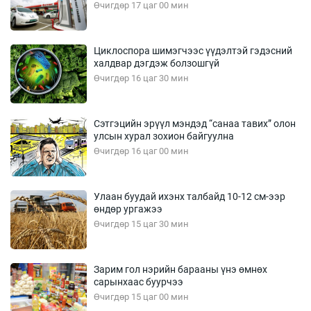
Өчигдөр 17 цаг 00 мин
Циклоспора шимэгчээс үүдэлтэй гэдэсний
халдвар дэгдэж болзошгүй
Өчигдөр 16 цаг 30 мин
Сэтгэцийн эрүүл мэндэд “санаа тавих” олон
улсын хурал зохион байгуулна
Өчигдөр 16 цаг 00 мин
Улаан буудай ихэнх талбайд 10-12 см-ээр
өндөр ургажээ
Өчигдөр 15 цаг 30 мин
Зарим гол нэрийн барааны үнэ өмнөх
сарынхаас буурчээ
Өчигдөр 15 цаг 00 мин