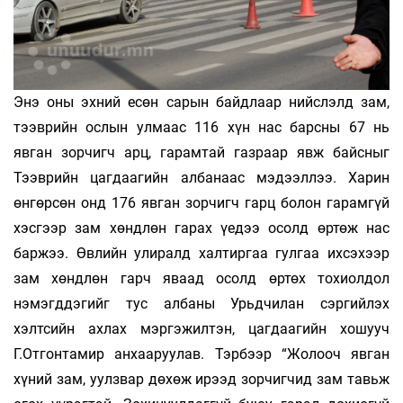
Энэ оны эхний есөн сарын байдлаар нийслэлд зам,
тээврийн ослын улмаас 116 хүн нас барсны 67 нь
явган зорчигч арц, гарамтай газраар явж байсныг
Тээврийн цагдаагийн албанаас мэдээллээ. Харин
өнгөрсөн онд 176 явган зорчигч гарц болон гарамгүй
хэсгээр зам хөндлөн гарах үедээ осолд өртөж нас
баржээ. Өвлийн улиралд халтиргаа гулгаа ихсэхээр
зам хөндлөн гарч яваад осолд өртөх тохиолдол
нэмэгддэгийг тус албаны Урьдчилан сэргийлэх
хэлтсийн ахлах мэргэжилтэн, цагдаагийн хошууч
Г.Отгонтамир анхааруулав. Тэрбээр “Жолооч явган
хүний зам, уулзвар дөхөж ирээд зорчигчид зам тавьж