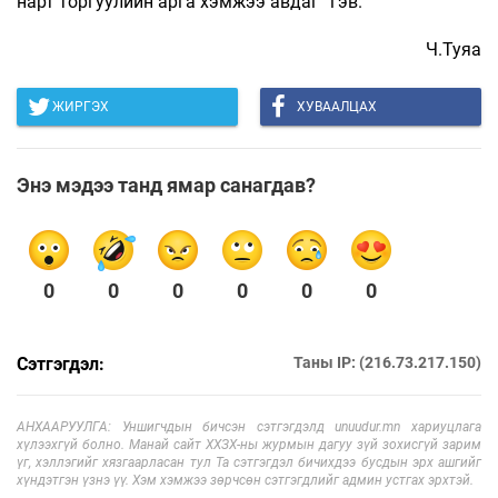
нарт торгуулийн арга хэмжээ авдаг” гэв.
Ч.Туяа
ЖИРГЭХ
ХУВААЛЦАХ
Энэ мэдээ танд ямар санагдав?
0
0
0
0
0
0
Сэтгэгдэл:
Таны IP: (216.73.217.150)
АНХААРУУЛГА: Уншигчдын бичсэн сэтгэгдэлд unuudur.mn хариуцлага
хүлээхгүй болно. Манай сайт ХХЗХ-ны журмын дагуу зүй зохисгүй зарим
үг, хэллэгийг хязгаарласан тул Та сэтгэгдэл бичихдээ бусдын эрх ашгийг
хүндэтгэн үзнэ үү. Хэм хэмжээ зөрчсөн сэтгэгдлийг админ устгах эрхтэй.