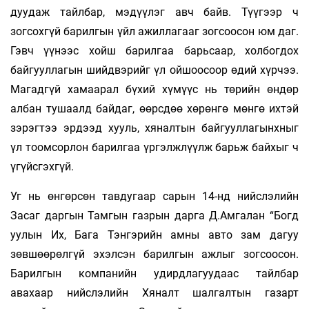
дуудаж тайлбар, мэдүүлэг авч байв. Түүгээр ч
зогсохгүй барилгын үйл ажиллагааг зогсоосон юм даг.
Гэвч үүнээс хойш барилгаа барьсаар, холбогдох
байгууллагын шийдвэрийг үл ойшоосоор өдий хүрчээ.
Магадгүй хамаарал бүхий хүмүүс нь төрийн өндөр
албан тушаалд байдаг, өөрсдөө хөрөнгө мөнгө ихтэй
зэрэгтээ эрдээд хууль, хяналтын байгууллагынхныг
үл тоомсорлон барилгаа үргэлжлүүлж барьж байхыг ч
үгүйсгэхгүй.
Уг нь өнгөрсөн тавдугаар сарын 14-нд нийслэлийн
Засаг даргын Тамгын газрын дарга Д.Амгалан “Богд
уулын Их, Бага Тэнгэрийн амны авто зам дагуу
зөвшөөрөлгүй эхэлсэн барилгын ажлыг зогсоосон.
Барилгын компанийн удирдлагуудаас тайлбар
авахаар нийслэлийн Хяналт шалгалтын газарт