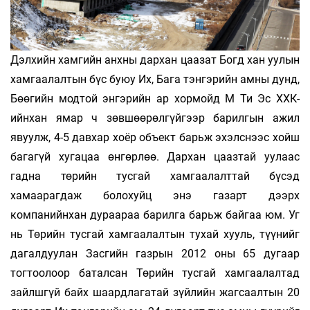
Дэлхийн хамгийн анхны дархан цаазат Богд хан уулын
хамгаалалтын бүс буюу Их, Бага тэнгэрийн амны дунд,
Бөөгийн модтой энгэрийн ар хормойд М Ти Эс ХХК-
ийнхан ямар ч зөвшөөрөлгүйгээр барилгын ажил
явуулж, 4-5 давхар хоёр объект барьж эхэлснээс хойш
багагүй хугацаа өнгөрлөө. Дархан цаазтай уулаас
гадна төрийн тусгай хамгаалалттай бүсэд
хамаарагдаж болохуйц энэ газарт дээрх
компанийнхан дураараа барилга барьж байгаа юм. Уг
нь Төрийн тусгай хамгаалалтын тухай хууль, түүнийг
дагалдуулан Засгийн газрын 2012 оны 65 дугаар
тогтоолоор баталсан Төрийн тусгай хамгаалалтад
зайлшгүй байх шаардлагатай зүйлийн жагсаалтын 20