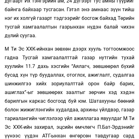
дугаарт Их тэнгэрийн ам, 24 дүгээрт тус амны гүүрийг
байнга байхаар тусгасан. Гэтэл энэ амнаас зүүн тийш
нэг их холгүй газарт тэдгээрийг босгож байхад Төрийн
тусгай хамгаалалтын газрынхан нүдэн балай чихэн
дүлий суугаа.
М Ти Эс ХХК-ийнхан зөвхөн дээрх хууль тогтоомжоос
гадна Тусгай хамгаалалттай газар нутгийн тухай
хуулийн 11.7 дахь хэсгийн “Аялагч, зөвшөөрөл бүхий
бусад хүн түр буудаллах, отоглох, ажиглалт, судалгаа
шинжилгээ хийх зориулалттай орон байр барих,
ашиглах”-ыг зөвшөөрөх заалтыг зөрчин хэд хэдэн
барилгын каркас босгоод буй юм. Шатахууны бөөний
болон жижиглэнгийн худалдаа, архины үйлдвэр, газар
тариалангийн чиглэлээр үйл ажиллагаа явуулдаг М Ти
Эс ХХК-ийн захирал, эцсийн өмчлөгч П.Бат-Эрдэнийг
үүнээс үүдэн АТГ-ынхан өнгөрсөн тавдугаар сард