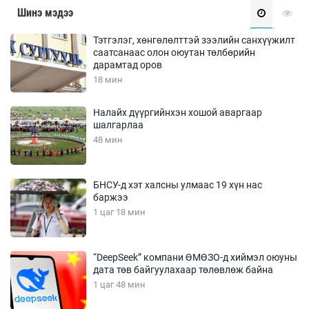
Шинэ мэдээ
Тэтгэлэг, хөнгөлөлттэй зээлийн санхүүжилт
саатсанаас олон оюутан төлбөрийн
дарамтад оров
18 мин
Налайх дүүргийнхэн хошой аваргаар
шалгарлаа
48 мин
БНСУ-д хэт халсны улмаас 19 хүн нас
баржээ
1 цаг 18 мин
“DeepSeek” компани ӨМӨЗО-д хиймэл оюуны
дата төв байгуулахаар төлөвлөж байна
1 цаг 48 мин