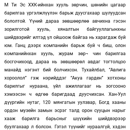
М Ти Эс ХХК-ийнхан хууль зөрчин, шөнийн цагаар
барилгаа үргэлжлүүлэн барьж дуусгахаар шулуудсан
бололтой. Үүний дараа зөвшөөрлөө авчихна гэсэн
зорилготой хууль, хяналтын байгууллагынхны
шийдвэрийг илтэд үл ойшоож байгаа нь харагдаж буй
юм. Ганц дээрх компанийн барьж буй ч биш, олон
компанийнхан хууль, журам зөр¬ чин барилгаа
босгочихоод, дараа нь зөвшөөрөл авдаг тогтолцоо
манайд нэгэнт бий болчихсон. Тухайлбал, “Авлига
хороолол” гэж нэрийддэг “Акуа гарден” хотхоны
барилгыг нураана, үйл ажиллагааг нь зогсооно
хэмээсэн ч өдгөө баригдаад дуусчихсан. Хан-Уул
дүүргийн нутаг, 120 мянгатын уулзвар, Богд хааны
ордон музейн замын эсрэг талд орон сууцын нарыг
хааж барилга барьсныг шүүхийн шийдвэрээр
буулгахаар л болсон. Гэтэл түүнийг нураалгүй, хэдэн