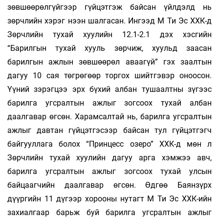
зөвшөөрөлгүйгээр гүйцэтгэж байсан үйлдэлд нь
зөрчлийн хэрэг нээн шалгасан. Ингээд М Ти Эс ХХК-д
Зөрчлийн тухай хуулийн 12.1-2.1 дэх хэсгийн
“Барилгын тухай хууль зөрчиж, хуульд заасан
барилгын ажлын зөвшөөрөл аваагүй” гэх заалтын
дагуу 10 сая төгрөгөөр торгох шийтгэвэр оноосон.
Үүний зэрэгцээ эрх бүхий албан тушаалтны зүгээс
барилга угсралтын ажлыг зогсоох тухай албан
даалгавар өгсөн. Харамсалтай нь, барилга угсралтын
ажлыг давтан гүйцэтгэсээр байсан тул гүйцэтгэгч
байгууллага болох “Принцесс озеро” ХХК-д мөн л
Зөрчлийн тухай хуулийн дагуу арга хэмжээ авч,
барилга угсралтын ажлыг зогсоох тухай улсын
байцаагчийн даалгавар өгсөн. Өдгөө Баянзүрх
дүүргийн 11 дүгээр хорооны нутагт М Ти Эс ХХК-ийн
захиалгаар барьж буй барилга угсралтын ажлыг