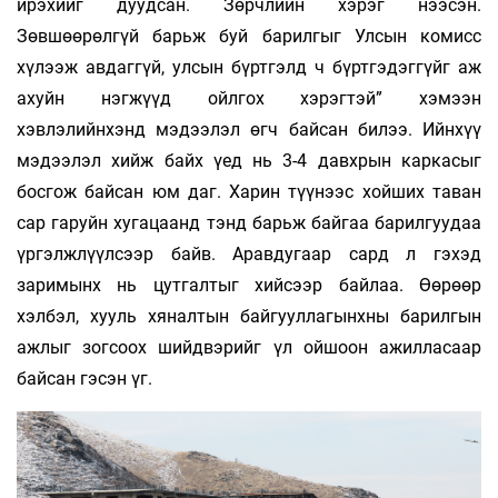
ирэхийг дуудсан. Зөрчлийн хэрэг нээсэн.
Зөвшөөрөлгүй барьж буй барилгыг Улсын комисс
хүлээж авдаггүй, улсын бүртгэлд ч бүртгэдэггүйг аж
ахуйн нэгжүүд ойлгох хэрэгтэй” хэмээн
хэвлэлийнхэнд мэдээлэл өгч байсан билээ. Ийнхүү
мэдээлэл хийж байх үед нь 3-4 давхрын каркасыг
босгож байсан юм даг. Харин түүнээс хойших таван
сар гаруйн хугацаанд тэнд барьж байгаа барилгуудаа
үргэлжлүүлсээр байв. Аравдугаар сард л гэхэд
заримынх нь цутгалтыг хийсээр байлаа. Өөрөөр
хэлбэл, хууль хяналтын байгууллагынхны барилгын
ажлыг зогсоох шийдвэрийг үл ойшоон ажилласаар
байсан гэсэн үг.