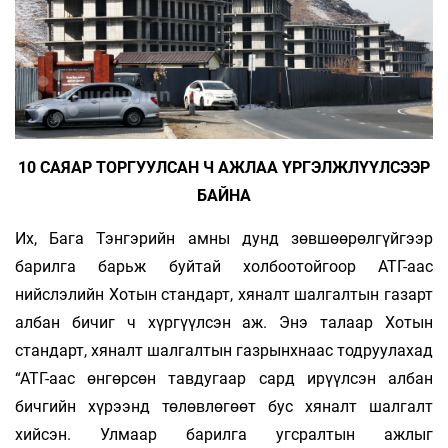
10 САЯАР ТОРГУУЛСАН Ч АЖЛАА ҮРГЭЛЖЛҮҮЛСЭЭР
БАЙНА
Их, Бага Тэнгэрийн амны дунд зөвшөөрөлгүйгээр
барилга барьж буйтай холбоотойгоор АТГ-аас
нийслэлийн Хотын стандарт, хяналт шалгалтын газарт
албан бичиг ч хүргүүлсэн аж. Энэ талаар Хотын
стандарт, хяналт шалгалтын газрынхнаас тодруулахад
“АТГ-аас өнгөрсөн тавдугаар сард ирүүлсэн албан
бичгийн хүрээнд төлөвлөгөөт бус хяналт шалгалт
хийсэн. Улмаар барилга угсралтын ажлыг