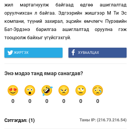
жил мартагнуулж байгаад өдгөө ашиглалтад
оруулчихсан л байгаа. Эдгээрийн жишгээр М Ти Эс
компани, түүний захирал, эцсийн өмчлөгч Пүрэвийн
Бат-Эрдэнэ барилгаа ашиглалтад оруулна гэж
тооцоолж байхыг үгүйсгэхгүй.
ЖИРГЭХ
ХУВААЛЦАХ
Энэ мэдээ танд ямар санагдав?
0
0
0
0
0
0
Сэтгэгдэл: (1)
Таны IP: (216.73.216.54)