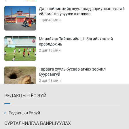
Дашчойлин хийд жуулчдад зориулсан тусгай
үйлчилгээ үзүүлж эхэлжээ
1 цаг 48 мин
Манайхан Тайванийн I, II багийнхантай
өрсөлдөх нь
2 цаг 18 мин
Тарвага хууль бусаар агнах зөрчил
буурсангүй
2 цаг 48 мин
РЕДАКЦЫН ЁС ЗҮЙ
Х.Улам-Өрнөх байр урагшилж, долоод
жагсжээ
3 цаг 18 мин
Редакцын ёс зүй
СУРТАЛЧИЛГАА БАЙРШУУЛАХ