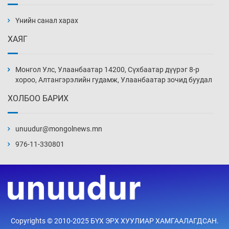
Ж.Лхагвабат өсвөр үеийнхний ДАШТ-ийг
дэнсэлнэ
Үнийн санал харах
3 цаг 48 мин
ХАЯГ
Иран тэсэж үлдсэн ч удаан хугацаанд хүнд
үеийг туулна
Монгол Улс, Улаанбаатар 14200, Сүхбаатар дүүрэг 8-р
4 цаг 18 мин
хороо, Алтангэрэлийн гудамж, Улаанбаатар зочид буудал
ХОЛБОО БАРИХ
Боловсролын зээлийн сангаар гадаадад
суралцагчдын амьжиргааны зардлын
хэмжээг шинэчлэн тогтоох нь
unuudur@mongolnews.mn
4 цаг 48 мин
976-11-330801
Монголын баг Абу Дабид медалийн хур
буулгаж байна
5 цаг 18 мин
Б.Учрал, Ё.Пүрэвдаш нар Азийн АШТ-д
Copyrights © 2010-2025 БҮХ ЭРХ ХУУЛИАР ХАМГААЛАГДСАН.
мөнгө, хүрэл медаль хүртэв