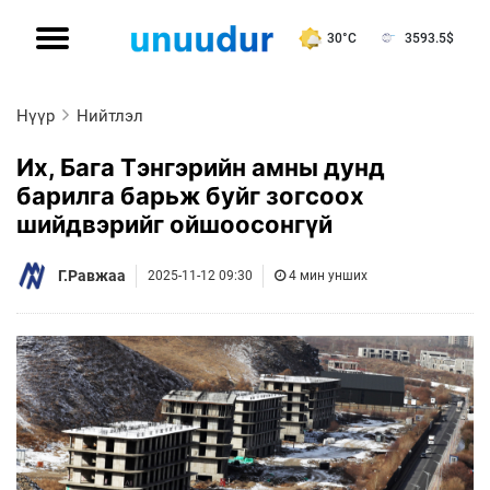
30°C
3593.5
$
Нүүр
Нийтлэл
Их, Бага Тэнгэрийн амны дунд
барилга барьж буйг зогсоох
шийдвэрийг ойшоосонгүй
Г.Равжаа
2025-11-12 09:30
4 мин унших