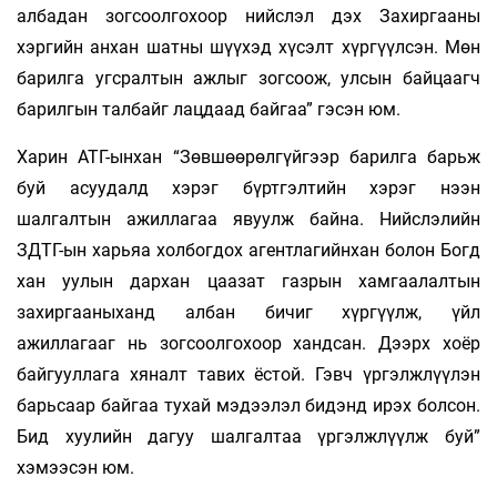
албадан зогсоолгохоор нийслэл дэх Захиргааны
хэргийн анхан шатны шүүхэд хүсэлт хүргүүлсэн. Мөн
барилга угсралтын ажлыг зогсоож, улсын байцаагч
барилгын талбайг лацдаад байгаа” гэсэн юм.
Харин АТГ-ынхан “Зөвшөөрөлгүйгээр барилга барьж
буй асуудалд хэрэг бүртгэлтийн хэрэг нээн
шалгалтын ажиллагаа явуулж байна. Нийслэлийн
ЗДТГ-ын харьяа холбогдох агентлагийнхан болон Богд
хан уулын дархан цаазат газрын хамгаалалтын
захиргааныханд албан бичиг хүргүүлж, үйл
ажиллагааг нь зогсоолгохоор хандсан. Дээрх хоёр
байгууллага хяналт тавих ёстой. Гэвч үргэлжлүүлэн
барьсаар байгаа тухай мэдээлэл бидэнд ирэх болсон.
Бид хуулийн дагуу шалгалтаа үргэлжлүүлж буй”
хэмээсэн юм.