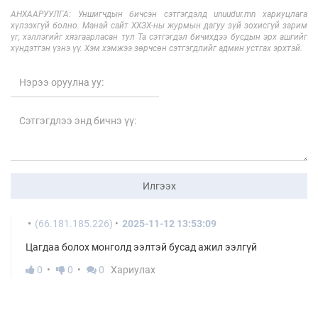
АНХААРУУЛГА: Уншигчдын бичсэн сэтгэгдэлд unuudur.mn хариуцлага
хүлээхгүй болно. Манай сайт ХХЗХ-ны журмын дагуу зүй зохисгүй зарим
үг, хэллэгийг хязгаарласан тул Та сэтгэгдэл бичихдээ бусдын эрх ашгийг
хүндэтгэн үзнэ үү. Хэм хэмжээ зөрчсөн сэтгэгдлийг админ устгах эрхтэй.
Илгээх
(66.181.185.226)
2025-11-12 13:53:09
Цагдаа болох монголд ээлтэй бусад ажил ээлгүй
0
0
0
Хариулах