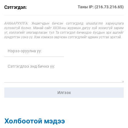
Сэтгэгдэл:
Таны IP: (216.73.216.65)
АНХААРУУЛГА: Уншигчдын бичсэн сэтгэгдэлд unuudur.mn хариуцлага
хүлээхгүй болно. Манай сайт ХХЗХ-ны журмын дагуу зүй зохисгүй зарим
үг, хэллэгийг хязгаарласан тул Та сэтгэгдэл бичихдээ бусдын эрх ашгийг
хүндэтгэн үзнэ үү. Хэм хэмжээ зөрчсөн сэтгэгдлийг админ устгах эрхтэй.
Илгээх
Холбоотой мэдээ