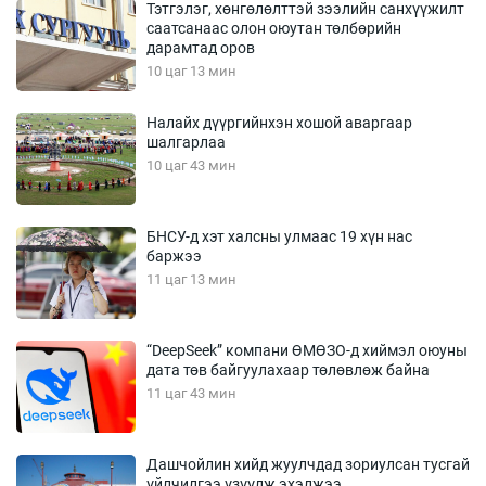
Тэтгэлэг, хөнгөлөлттэй зээлийн санхүүжилт
саатсанаас олон оюутан төлбөрийн
дарамтад оров
10 цаг 13 мин
Налайх дүүргийнхэн хошой аваргаар
шалгарлаа
10 цаг 43 мин
БНСУ-д хэт халсны улмаас 19 хүн нас
баржээ
11 цаг 13 мин
“DeepSeek” компани ӨМӨЗО-д хиймэл оюуны
дата төв байгуулахаар төлөвлөж байна
11 цаг 43 мин
Дашчойлин хийд жуулчдад зориулсан тусгай
үйлчилгээ үзүүлж эхэлжээ