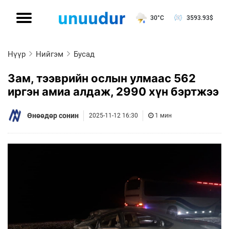
30°C
3593.93
$
Нүүр
Нийгэм
Бусад
Зам, тээврийн ослын улмаас 562
иргэн амиа алдаж, 2990 хүн бэртжээ
Өнөөдөр сонин
2025-11-12 16:30
1 мин