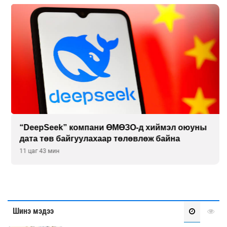
“DeepSeek” компани ӨМӨЗО-д хиймэл оюуны
дата төв байгуулахаар төлөвлөж байна
11 цаг 43 мин
Шинэ мэдээ