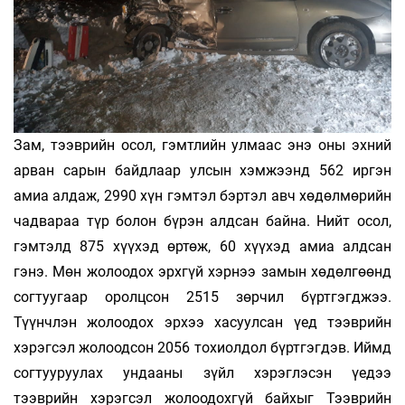
Зам, тээврийн осол, гэмтлийн улмаас энэ оны эхний
арван сарын байдлаар улсын хэмжээнд 562 иргэн
амиа алдаж, 2990 хүн гэмтэл бэртэл авч хөдөлмөрийн
чадвараа түр болон бүрэн алдсан байна. Нийт осол,
гэмтэлд 875 хүүхэд өртөж, 60 хүүхэд амиа алдсан
гэнэ. Мөн жолоодох эрхгүй хэрнээ замын хөдөлгөөнд
согтуугаар оролцсон 2515 зөрчил бүртгэгджээ.
Түүнчлэн жолоодох эрхээ хасуулсан үед тээврийн
хэрэгсэл жолоодсон 2056 тохиолдол бүртгэгдэв. Иймд
согтууруулах ундааны зүйл хэрэглэсэн үедээ
тээврийн хэрэгсэл жолоодохгүй байхыг Тээврийн