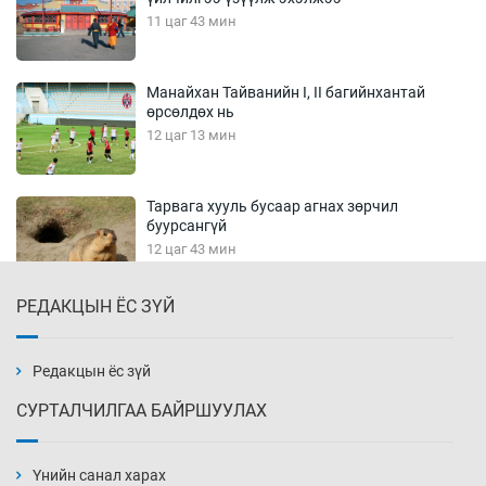
11 цаг 43 мин
Манайхан Тайванийн I, II багийнхантай
өрсөлдөх нь
12 цаг 13 мин
Тарвага хууль бусаар агнах зөрчил
буурсангүй
12 цаг 43 мин
РЕДАКЦЫН ЁС ЗҮЙ
Х.Улам-Өрнөх байр урагшилж, долоод
жагсжээ
13 цаг 13 мин
Редакцын ёс зүй
СУРТАЛЧИЛГАА БАЙРШУУЛАХ
Ж.Лхагвабат өсвөр үеийнхний ДАШТ-ийг
дэнсэлнэ
Үнийн санал харах
13 цаг 43 мин