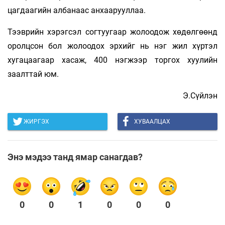
цагдаагийн албанаас анхаарууллаа.
Тээврийн хэрэгсэл согтуугаар жолоодож хөдөлгөөнд
оролцсон бол жолоодох эрхийг нь нэг жил хүртэл
хугацаагаар хасаж, 400 нэгжээр торгох хуулийн
заалттай юм.
Э.Сүйлэн
ЖИРГЭХ
ХУВААЛЦАХ
Энэ мэдээ танд ямар санагдав?
0
0
1
0
0
0