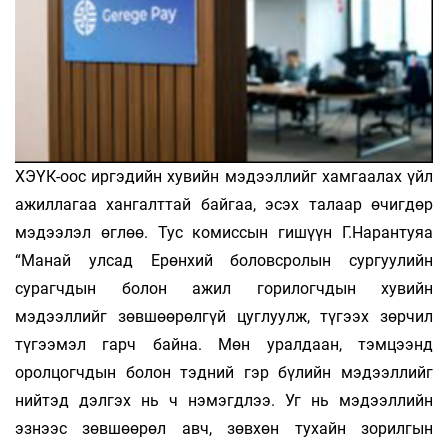
ХЭҮК-оос иргэдийн хувийн мэдээллийг хамгаалах үйл
ажиллагаа хангалттай байгаа, эсэх талаар өчигдөр
мэдээлэл өглөө. Тус комиссын гишүүн Г.Нарантуяа
“Манай улсад Ерөнхий боловсролын сургуулийн
сурагчдын болон ажил горилогчдын хувийн
мэдээллийг зөвшөөрөлгүй цуглуулж, түгээх зөрчил
түгээмэл гарч байна. Мөн уралдаан, тэмцээнд
оролцогчдын болон тэдний гэр бүлийн мэдээллийг
нийтэд дэлгэх нь ч нэмэгдлээ. Уг нь мэдээллийн
эзнээс зөвшөөрөл авч, зөвхөн тухайн зорилгын