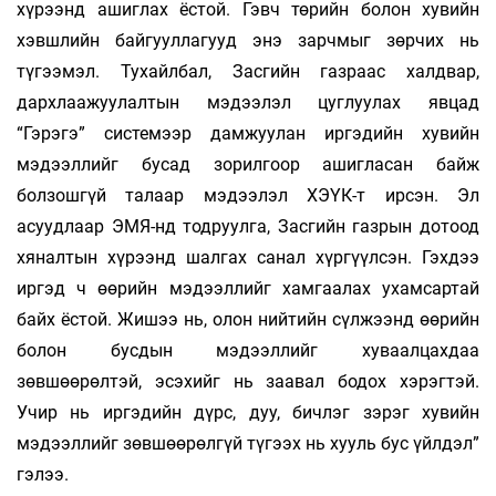
хүрээнд ашиглах ёстой. Гэвч төрийн болон хувийн
хэвшлийн байгууллагууд энэ зарчмыг зөрчих нь
түгээмэл. Тухайлбал, Засгийн газраас халдвар,
дархлаажуулалтын мэдээлэл цуглуулах явцад
“Гэрэгэ” системээр дамжуулан иргэдийн хувийн
мэдээллийг бусад зорилгоор ашигласан байж
болзошгүй талаар мэдээлэл ХЭҮК-т ирсэн. Эл
асуудлаар ЭМЯ-нд тодруулга, Засгийн газрын дотоод
хяналтын хүрээнд шалгах санал хүргүүлсэн. Гэхдээ
иргэд ч өөрийн мэдээллийг хамгаалах ухамсартай
байх ёстой. Жишээ нь, олон нийтийн сүлжээнд өөрийн
болон бусдын мэдээллийг хуваалцахдаа
зөвшөөрөлтэй, эсэхийг нь заавал бодох хэрэгтэй.
Учир нь иргэдийн дүрс, дуу, бичлэг зэрэг хувийн
мэдээллийг зөвшөөрөлгүй түгээх нь хууль бус үйлдэл”
гэлээ.