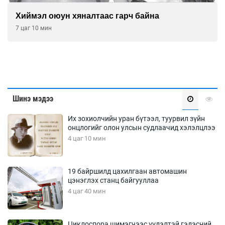
Хиймэл оюун хяналтаас гарч байна
7 цаг 10 мин
Шинэ мэдээ
Их зохиолчийн уран бүтээл, туурвил зүйн
онцлогийг олон улсын судлаачид хэлэлцлээ
4 цаг 10 мин
19 байршилд цахилгаан автомашин
цэнэглэх станц байгууллаа
4 цаг 40 мин
Циклоспора шимэгчээс үүдэлтэй гэдэсний