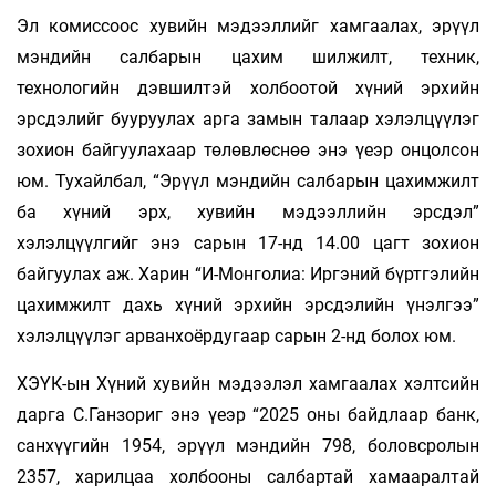
Эл комиссоос хувийн мэдээллийг хамгаалах, эрүүл
мэндийн салбарын цахим шилжилт, техник,
технологийн дэвшилтэй холбоотой хүний эрхийн
эрсдэлийг бууруулах арга замын талаар хэлэлцүүлэг
зохион байгуулахаар төлөвлөснөө энэ үеэр онцолсон
юм. Тухайлбал, “Эрүүл мэндийн салбарын цахимжилт
ба хүний эрх, хувийн мэдээллийн эрсдэл”
хэлэлцүүлгийг энэ сарын 17-нд 14.00 цагт зохион
байгуулах аж. Харин “И-Монголиа: Иргэний бүртгэлийн
цахимжилт дахь хүний эрхийн эрсдэлийн үнэлгээ”
хэлэлцүүлэг арванхоёрдугаар сарын 2-нд болох юм.
ХЭҮК-ын Хүний хувийн мэдээлэл хамгаалах хэлтсийн
дарга С.Ганзориг энэ үеэр “2025 оны байдлаар банк,
санхүүгийн 1954, эрүүл мэндийн 798, боловсролын
2357, харилцаа холбооны салбартай хамааралтай