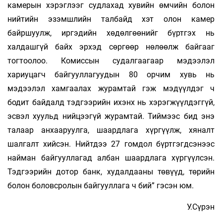
камерын хэрэглээг судлахад хувийн өмчийн болон
нийтийн эзэмшлийн талбайд хэт олон камер
байршуулж, иргэдийн хөдөлгөөнийг бүртгэх нь
халдашгүй байх эрхэд сөргөөр нөлөөлж байгааг
тогтоолоо. Комиссын судалгаагаар мэдээлэл
хариуцагч байгууллагуудын 80 орчим хувь нь
мэдээлэл хамгаалах журамтай гэж мэдүүлдэг ч
бодит байдалд тэдгээрийн ихэнх нь хэрэгжүүлдэггүй,
эсвэл хуульд нийцээгүй журамтай. Тиймээс бид энэ
талаар анхааруулга, шаардлага хүргүүлж, хяналт
шалгалт хийсэн. Нийтдээ 27 гомдол бүртгэгдсэнээс
найман байгууллагад албан шаардлага хүргүүлсэн.
Тэдгээрийн дотор банк, худалдааны төвүүд, төрийн
болон боловсролын байгууллага ч бий” гэсэн юм.
У.Сүрэн