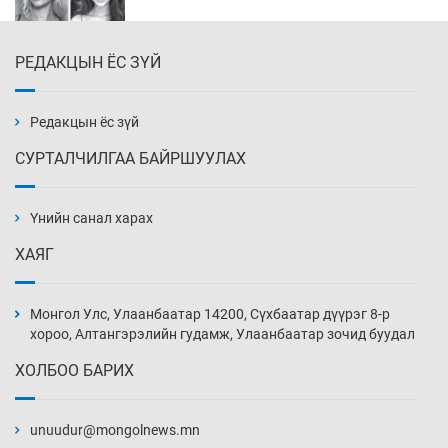
РЕДАКЦЫН ЁС ЗҮЙ
Эмэгтэйчүүд Бээжин, эрэгтэйчүүд Японд
бэлтгэл базаахаар хилийн дээс алхлаа
7 цаг 40 мин
Редакцын ёс зүй
СУРТАЛЧИЛГАА БАЙРШУУЛАХ
АНУ-ын Цэргийн кибер командлалаын
ажилтнууд амиа хорлох явдал эрс
нэмэгджээ
Үнийн санал харах
7 цаг 48 мин
ХАЯГ
Монголын шигшээ Хонконгийн багийг ялж,
эхний хожлоо авлаа
Монгол Улс, Улаанбаатар 14200, Сүхбаатар дүүрэг 8-р
8 цаг 10 мин
хороо, Алтангэрэлийн гудамж, Улаанбаатар зочид буудал
ХОЛБОО БАРИХ
Техникийн өндөр үзүүлэлттэй агаарын хөлөг
худалдан авах хүсэлтээ уламжлав
unuudur@mongolnews.mn
8 цаг 40 мин