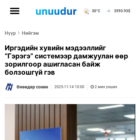
30°C
3593.93
$
Нүүр
Нийгэм
Иргэдийн хувийн мэдээллийг
“Гэрэгэ” системээр дамжуулан өөр
зорилгоор ашигласан байж
болзошгүй гэв
Өнөөдөр сонин
2025-11-14 10:00
2 мин унших