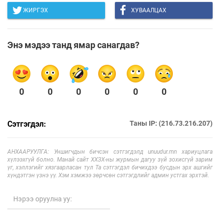
ЖИРГЭХ
ХУВААЛЦАХ
Энэ мэдээ танд ямар санагдав?
0
0
0
0
0
0
Сэтгэгдэл:
Таны IP: (216.73.216.207)
АНХААРУУЛГА: Уншигчдын бичсэн сэтгэгдэлд unuudur.mn хариуцлага
хүлээхгүй болно. Манай сайт ХХЗХ-ны журмын дагуу зүй зохисгүй зарим
үг, хэллэгийг хязгаарласан тул Та сэтгэгдэл бичихдээ бусдын эрх ашгийг
хүндэтгэн үзнэ үү. Хэм хэмжээ зөрчсөн сэтгэгдлийг админ устгах эрхтэй.