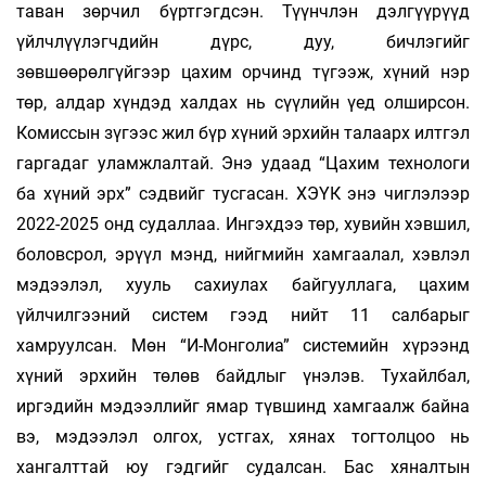
таван зөрчил бүртгэгдсэн. Түүнчлэн дэлгүүрүүд
үйлчлүүлэгчдийн дүрс, дуу, бичлэгийг
зөвшөөрөлгүйгээр цахим орчинд түгээж, хүний нэр
төр, алдар хүндэд халдах нь сүүлийн үед олширсон.
Комиссын зүгээс жил бүр хүний эрхийн талаарх илтгэл
гаргадаг уламжлалтай. Энэ удаад “Цахим технологи
ба хүний эрх” сэдвийг тусгасан. ХЭҮК энэ чиглэлээр
2022-2025 онд судаллаа. Ингэхдээ төр, хувийн хэвшил,
боловсрол, эрүүл мэнд, нийгмийн хамгаалал, хэвлэл
мэдээлэл, хууль сахиулах байгууллага, цахим
үйлчилгээний систем гээд нийт 11 салбарыг
хамруулсан. Мөн “И-Монголиа” системийн хүрээнд
хүний эрхийн төлөв байдлыг үнэлэв. Тухайлбал,
иргэдийн мэдээллийг ямар түвшинд хамгаалж байна
вэ, мэдээлэл олгох, устгах, хянах тогтолцоо нь
хангалттай юу гэдгийг судалсан. Бас хяналтын