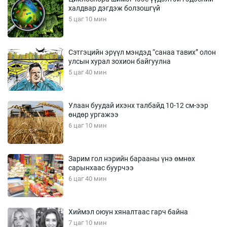
халдвар дэгдэж болзошгүй
5 цаг 10 мин
Сэтгэцийн эрүүл мэндэд “санаа тавих” олон
улсын хурал зохион байгуулна
5 цаг 40 мин
Улаан буудай ихэнх талбайд 10-12 см-ээр
өндөр ургажээ
6 цаг 10 мин
Зарим гол нэрийн барааны үнэ өмнөх
сарынхаас буурчээ
6 цаг 40 мин
Хиймэл оюун хяналтаас гарч байна
7 цаг 10 мин