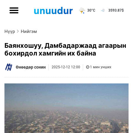
30°C
3593.87
$
Нүүр
Нийгэм
Баянхошуу, Дамбадаржаад агаарын
бохирдол хамгийн их байна
Өнөөдөр сонин
2025-12-12 12:00
1 мин унших