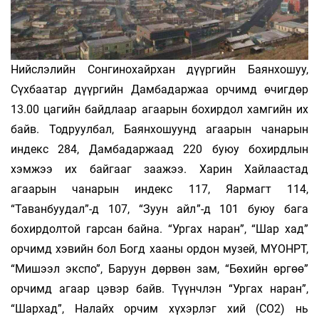
Нийслэлийн Сонгинохайрхан дүүргийн Баянхошуу,
Сүхбаатар дүүргийн Дамбадаржаа орчимд өчигдөр
13.00 цагийн байдлаар агаарын бохирдол хамгийн их
байв. Тодруулбал, Баянхошуунд агаарын чанарын
индекс 284, Дамбадаржаад 220 буюу бохирдлын
хэмжээ их байгааг заажээ. Харин Хайлаастад
агаарын чанарын индекс 117, Яармагт 114,
“Таванбуудал”-д 107, “Зуун айл”-д 101 буюу бага
бохирдолтой гарсан байна. “Ургах наран”, “Шар хад”
орчимд хэвийн бол Богд хааны ордон музей, МҮОНРТ,
“Мишээл экспо”, Баруун дөрвөн зам, “Бөхийн өргөө”
орчимд агаар цэвэр байв. Түүнчлэн “Ургах наран”,
“Шархад”, Налайх орчим хүхэрлэг хий (СO2) нь