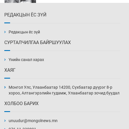
РЕДАКЦЫН ЁС ЗҮЙ
Эмэгтэйчүүд Бээжин, эрэгтэйчүүд Японд
бэлтгэл базаахаар хилийн дээс алхлаа
10 цаг 39 мин
Редакцын ёс зүй
СУРТАЛЧИЛГАА БАЙРШУУЛАХ
АНУ-ын Цэргийн кибер командлалаын
ажилтнууд амиа хорлох явдал эрс
нэмэгджээ
Үнийн санал харах
10 цаг 46 мин
ХАЯГ
Монголын шигшээ Хонконгийн багийг ялж,
эхний хожлоо авлаа
Монгол Улс, Улаанбаатар 14200, Сүхбаатар дүүрэг 8-р
11 цаг 9 мин
хороо, Алтангэрэлийн гудамж, Улаанбаатар зочид буудал
ХОЛБОО БАРИХ
Техникийн өндөр үзүүлэлттэй агаарын хөлөг
худалдан авах хүсэлтээ уламжлав
unuudur@mongolnews.mn
11 цаг 39 мин