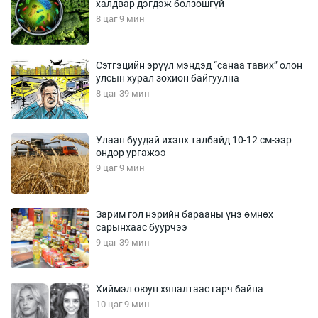
халдвар дэгдэж болзошгүй
8 цаг 9 мин
Сэтгэцийн эрүүл мэндэд “санаа тавих” олон
улсын хурал зохион байгуулна
8 цаг 39 мин
Улаан буудай ихэнх талбайд 10-12 см-ээр
өндөр ургажээ
9 цаг 9 мин
Зарим гол нэрийн барааны үнэ өмнөх
сарынхаас буурчээ
9 цаг 39 мин
Хиймэл оюун хяналтаас гарч байна
10 цаг 9 мин