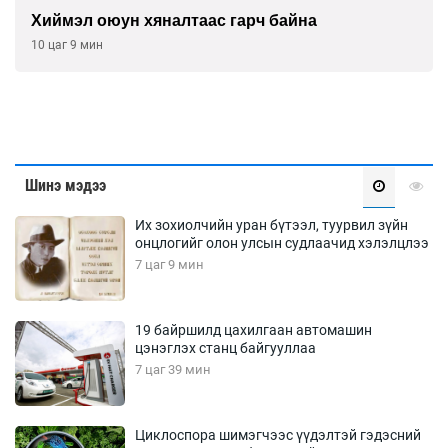
Хиймэл оюун хяналтаас гарч байна
10 цаг 9 мин
Шинэ мэдээ
Их зохиолчийн уран бүтээл, туурвил зүйн
онцлогийг олон улсын судлаачид хэлэлцлээ
7 цаг 9 мин
19 байршилд цахилгаан автомашин
цэнэглэх станц байгууллаа
7 цаг 39 мин
Циклоспора шимэгчээс үүдэлтэй гэдэсний