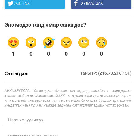
ЖИРГЭХ
ХУВААЛЦАХ
Энэ мэдээ танд ямар санагдав?
1
0
0
0
0
0
Сэтгэгдэл:
Таны IP: (216.73.216.131)
АНХААРУУЛГА: Уншигчдын бичсэн сэтгэгдэлд unuudur.mn хариуцлага
хүлээхгүй болно. Манай сайт ХХЗХ-ны журмын дагуу зүй зохисгүй зарим
үг, хэллэгийг хязгаарласан тул Та сэтгэгдэл бичихдээ бусдын эрх ашгийг
хүндэтгэн үзнэ үү. Хэм хэмжээ зөрчсөн сэтгэгдлийг админ устгах эрхтэй.