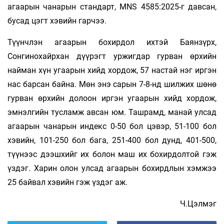
агаарын чанарын стандарт, MNS 4585:2025-г давсан,
бусад цэгт хэвийн гарчээ.
Түүнчлэн агаарын бохирдол ихтэй Баянзүрх,
Сонгинохайрхан дүүрэгт уржигдар гурван өрхийн
найман хүн угаарын хийд хордож, 57 настай нэг иргэн
нас барсан байна. Мөн энэ сарын 7-8-нд шилжих шөнө
гурван өрхийн долоон иргэн угаарын хийд хордож,
эмнэлгийн тусламж авсан юм. Ташрамд, манай улсад
агаарын чанарын индекс 0-50 бол цэвэр, 51-100 бол
хэвийн, 101-250 бол бага, 251-400 бол дунд, 401-500,
түүнээс дээшхийг их болон маш их бохирдолтой гэж
үздэг. Харин олон улсад агаарын бохирдлын хэмжээ
25 байвал хэвийн гэж үздэг аж.
Ч.Цэлмэг