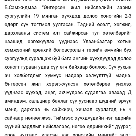
Б.Сэмжидмаа “Өнгөрсөн жил нийслэлийн зарим
сургуулийн 19 мянган хүүхдэд долоо хоногийн 2-3
өдөрт сүү тогтмол уулгасан. Тэдний өсөлт, хөгжил,
дархлааны систем илт сайжирсан тул хөтөлбөрийг
цаашид өргөжүүлэх үүднээс Улаанбаатар хотын
хэмжээний ерөнхий боловсролын төрийн өмчийн бүх
сургуульд суралцаж буй бага ангийн хүүхдүүдэд долоо
хоногт гурван удаа сүү өгч байхаар боллоо. Сүү уухын
ач холбогдлыг хүмүүс надаар хэлүүлтгүй мэднэ.
Өнгөрсөн жил хэрэгжүүлсэн хөтөлбөрөө үнэлэх
үүднээс хүүхэд, эцэг, эхчүүдээс судалгаа авахад Д
аминдэм, кальциар баялаг сүү ууснаар шүдний эрүүл
мэнд, дархлаа нь сайжирч, хичээл сурлагад нь ч
сайнаар нөлөөлжээ. Тиймээс хүүхдүүдийн нэг өдрийн
сүүний зардлыг нийслэлээс, нөгөө өдрийнхийг дүүрэг,
орон нутгаас, үлдсэн нэг хоногийн мөнгийг эцэг,