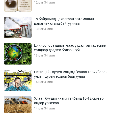
12 цаг 34 мин
19 байршилд цахилгаан автомашин
цэнэглэх станц байгууллаа
13 цаг 4 мин
Циклоспора шимэгчээс үүдэлтэй гэдэсний
халдвар дэгдэж болзошгүй
13 цаг 34 мин
Сэтгэцийн эрүүл мэндэд “санаа тавих” олон
улсын хурал зохион байгуулна
14 цаг 4 мин
Улаан буудай ихэнх талбайд 10-12 см-ээр
өндөр ургажээ
14 цаг 34 мин