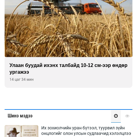
Улаан буудай ихэнх талбайд 10-12 см-ээр өндөр
ургажээ
14 цаг 34 мин
Шинэ мэдээ
Их зохиолчийн уран бүтээл, туурвил зүйн
онцлогийг олон улсын судлаачид хэлэлцлээ