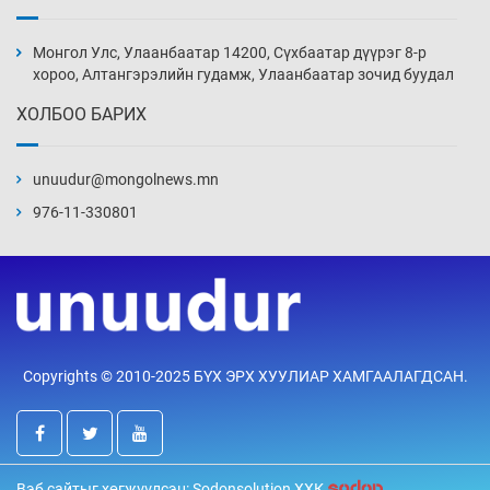
Монголын шигшээ Хонконгийн багийг ялж,
эхний хожлоо авлаа
Монгол Улс, Улаанбаатар 14200, Сүхбаатар дүүрэг 8-р
16 цаг 34 мин
хороо, Алтангэрэлийн гудамж, Улаанбаатар зочид буудал
ХОЛБОО БАРИХ
Техникийн өндөр үзүүлэлттэй агаарын хөлөг
худалдан авах хүсэлтээ уламжлав
unuudur@mongolnews.mn
17 цаг 4 мин
976-11-330801
“Шатахууны бус, бодлогын хомсдол
нүүрлээд байна”
17 цаг 34 мин
Дөрвөн чиглэлд шөнийн автобус иргэдэд
Copyrights © 2010-2025 БҮХ ЭРХ ХУУЛИАР ХАМГААЛАГДСАН.
үйлчилж буй гэв
18 цаг 4 мин
“Туул усан цогцолбор”-ын ТЭЗҮ-ийг
Вэб сайтыг хөгжүүлсэн: Sodonsolution ХХК