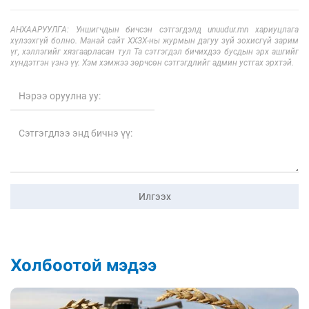
АНХААРУУЛГА: Уншигчдын бичсэн сэтгэгдэлд unuudur.mn хариуцлага
хүлээхгүй болно. Манай сайт ХХЗХ-ны журмын дагуу зүй зохисгүй зарим
үг, хэллэгийг хязгаарласан тул Та сэтгэгдэл бичихдээ бусдын эрх ашгийг
хүндэтгэн үзнэ үү. Хэм хэмжээ зөрчсөн сэтгэгдлийг админ устгах эрхтэй.
Илгээх
Холбоотой мэдээ