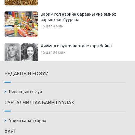
Зарим гол нэрийн барааны үнэ өмнөх
сарынхаас буурчээ
15 цаг 4 мин
Хиймэл оюун хяналтаас гарч байна
15 цаг 34 мин
РЕДАКЦЫН ЁС ЗҮЙ
Эмэгтэйчүүд Бээжин, эрэгтэйчүүд Японд
бэлтгэл базаахаар хилийн дээс алхлаа
16 цаг 4 мин
Редакцын ёс зүй
СУРТАЛЧИЛГАА БАЙРШУУЛАХ
АНУ-ын Цэргийн кибер командлалаын
ажилтнууд амиа хорлох явдал эрс
нэмэгджээ
Үнийн санал харах
16 цаг 12 мин
ХАЯГ