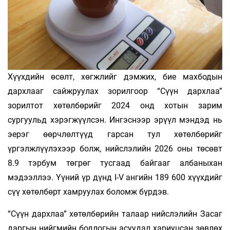
Хүүхдийн өсөлт, хөгжлийг дэмжих, бие махбодын
дархлааг сайжруулах зорилгоор “Сүүн дархлаа”
зорилтот хөтөлбөрийг 2024 онд хотын зарим
сургуульд хэрэгжүүлсэн. Ингэснээр эрүүл мэндэд нь
эерэг өөрчлөлтүүд гарсан тул хөтөлбөрийг
үргэлжлүүлэхээр болж, нийслэлийн 2026 оны төсөвт
8.9 тэрбум төгрөг тусгаад байгааг албаныхан
мэдээллээ. Үүний үр дүнд I-V ангийн 189 600 хүүхдийг
сүү хөтөлбөрт хамруулах боломж бүрдэв.
“Сүүн дархлаа” хөтөлбөрийн талаар нийслэлийн Засаг
даргын нийгмийн бодлогын асуудал хариуцсан зөвлөх