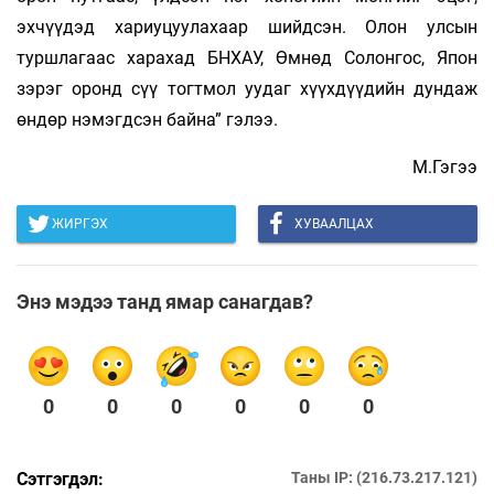
эхчүүдэд хариуцуулахаар шийдсэн. Олон улсын
туршлагаас харахад БНХАУ, Өмнөд Солонгос, Япон
зэрэг оронд сүү тогтмол уудаг хүүхдүүдийн дундаж
өндөр нэмэгдсэн байна” гэлээ.
М.Гэгээ
ЖИРГЭХ
ХУВААЛЦАХ
Энэ мэдээ танд ямар санагдав?
0
0
0
0
0
0
Сэтгэгдэл:
Таны IP: (216.73.217.121)