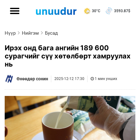
30°C
3593.87
$
Нүүр
Нийгэм
Бусад
Ирэх онд бага ангийн 189 600
сурагчийг сүү хөтөлбөрт хамруулах
нь
Өнөөдөр сонин
2025-12-12 17:30
1 мин унших