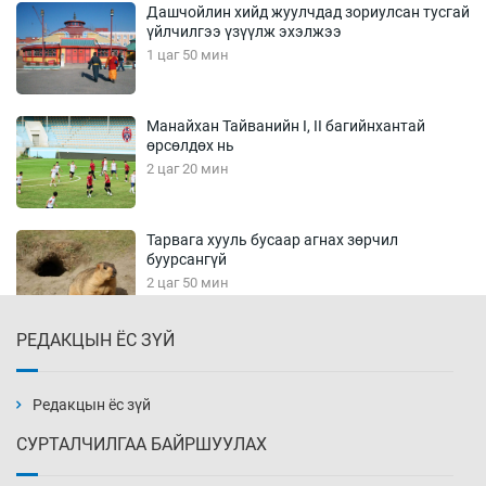
Дашчойлин хийд жуулчдад зориулсан тусгай
үйлчилгээ үзүүлж эхэлжээ
1 цаг 50 мин
Манайхан Тайванийн I, II багийнхантай
өрсөлдөх нь
2 цаг 20 мин
Тарвага хууль бусаар агнах зөрчил
буурсангүй
2 цаг 50 мин
РЕДАКЦЫН ЁС ЗҮЙ
Х.Улам-Өрнөх байр урагшилж, долоод
жагсжээ
3 цаг 20 мин
Редакцын ёс зүй
СУРТАЛЧИЛГАА БАЙРШУУЛАХ
Ж.Лхагвабат өсвөр үеийнхний ДАШТ-ийг