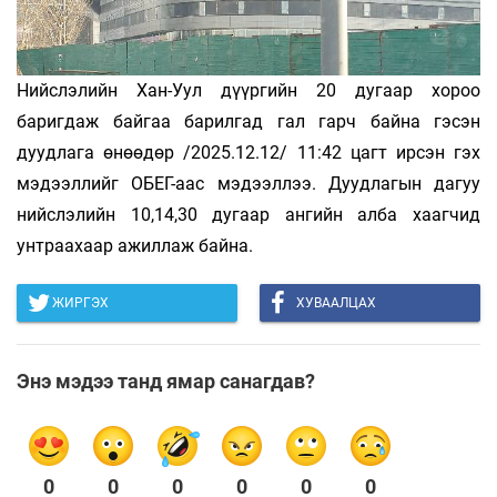
Нийслэлийн Хан-Уул дүүргийн 20 дугаар хороо
баригдаж байгаа барилгад гал гарч байна гэсэн
дуудлага өнөөдөр /2025.12.12/ 11:42 цагт ирсэн гэх
мэдээллийг ОБЕГ-аас мэдээллээ. Дуудлагын дагуу
нийслэлийн 10,14,30 дугаар ангийн алба хаагчид
унтраахаар ажиллаж байна.
ЖИРГЭХ
ХУВААЛЦАХ
Энэ мэдээ танд ямар санагдав?
0
0
0
0
0
0