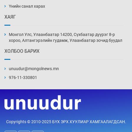
дэнсэлнэ
Үнийн санал харах
3 цаг 50 мин
ХАЯГ
Иран тэсэж үлдсэн ч удаан хугацаанд хүнд
үеийг туулна
Монгол Улс, Улаанбаатар 14200, Сүхбаатар дүүрэг 8-р
4 цаг 20 мин
хороо, Алтангэрэлийн гудамж, Улаанбаатар зочид буудал
ХОЛБОО БАРИХ
Боловсролын зээлийн сангаар гадаадад
суралцагчдын амьжиргааны зардлын
хэмжээг шинэчлэн тогтоох нь
unuudur@mongolnews.mn
4 цаг 50 мин
976-11-330801
Монголын баг Абу Дабид медалийн хур
буулгаж байна
5 цаг 20 мин
Б.Учрал, Ё.Пүрэвдаш нар Азийн АШТ-д
Copyrights © 2010-2025 БҮХ ЭРХ ХУУЛИАР ХАМГААЛАГДСАН.
мөнгө, хүрэл медаль хүртэв
5 цаг 47 мин