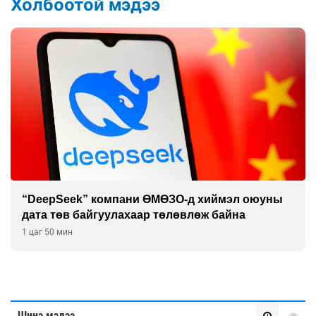
Холбоотой мэдээ
“DeepSeek” компани ӨМӨЗО-д хиймэл оюуны
дата төв байгуулахаар төлөвлөж байна
1 цаг 50 мин
Шинэ мэдээ