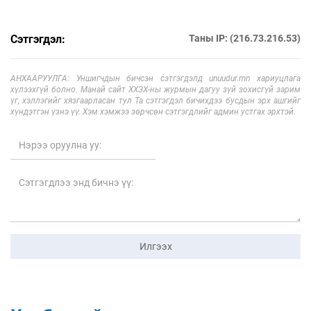
Сэтгэгдэл:
Таны IP: (216.73.216.53)
АНХААРУУЛГА: Уншигчдын бичсэн сэтгэгдэлд unuudur.mn хариуцлага
хүлээхгүй болно. Манай сайт ХХЗХ-ны журмын дагуу зүй зохисгүй зарим
үг, хэллэгийг хязгаарласан тул Та сэтгэгдэл бичихдээ бусдын эрх ашгийг
хүндэтгэн үзнэ үү. Хэм хэмжээ зөрчсөн сэтгэгдлийг админ устгах эрхтэй.
Илгээх