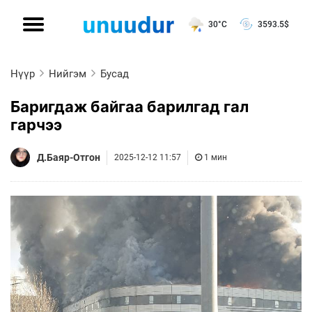
30°C
3593.5
$
Нүүр
Нийгэм
Бусад
Баригдаж байгаа барилгад гал
гарчээ
Д.Баяр-Отгон
2025-12-12 11:57
1 мин