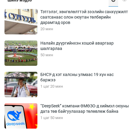
Тэтгэлэг, хөнгөлөлттэй зээлийн санхүүжилт
саатсанаас олон оюутан төлбөрийн
дарамтад оров
20 мин
Налайх дүүргийнхэн хошой аваргаар
шалгарлаа
50 мин
БНСУ-д хэт халсны улмаас 19 хүн нас
баржээ
1 цаг 20 мин
“DeepSeek” компани ӨМӨЗО-д хиймэл оюуны
дата төв байгуулахаар төлөвлөж байна
1 цаг 50 мин