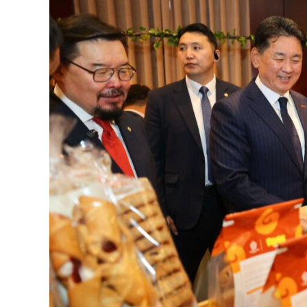
126-гийн НЭГ
Ертөнц
Спорт
Нийгэм
Бөх
Техник технологи
Сагсан бөмбөг
Шинжлэх ухаан
Хөлбөмбөг
Сонин хачин
Олимпын төрөл
Дэлхийн монгол
Тулааны спорт
Олимпын бус төр