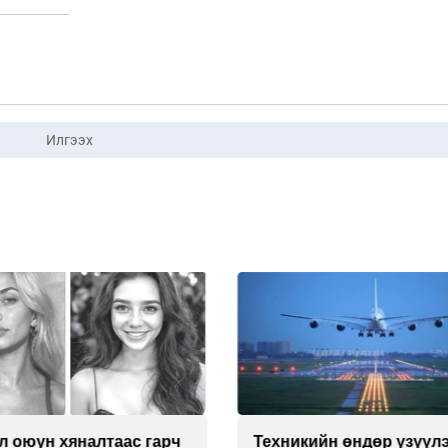
Илгээх
л оюун хяналтаас гарч
Техникийн өндөр үзүүл