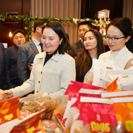
Ханш
Хэрэг з
Эрэлттэй мэдээ
Эрүүл м
Хууль ёс
Хүмүүс
Албаны 
Бусад
Life style
Ярилцл
Зөвлөгөө
Хоймор
Өнөөдрийн тухай
Уншигч-
өл