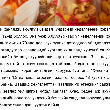
ний хангамж, аюулгүй байдал” үндэсний хөдөлгөөний хэрэ
ын 12-нд боллоо. Энэ үеэр ХХААХҮЯнаас уг хөдөлгөөний х
ан­гам­жийн 70-аас доошгүй хувийг дотоод­доо үйлдвэрлэ
ргаа­дугаар сараас өдий хүртэлх хуга­цаанд хүнсний сал
төрлийн бүтээгдэхүүнийг шинээр нэвтрүүлжээ. Энэ нь д
о­ломж­той, гагц­хүү хөнгөлөлттэй зээл бод­лого хэрэг­жүү
йн дэмж­лэг хэрэг­тэй гэдгийг харуулж буй гэнэ. “Хүнсний
нийт 1.3 их наяд төгрөгийн зээл олгосноос 48 хувь нь э
 байна. Цаашид хөн­гө­лөлттэй зээлийн үр өгөөжийг сайж­р
 зөвлөх үйлчилгээ чухал байгааг Хүнс, хөдөө аж ахуй
ялгийн орлогоос үндэсний баялгийн санд төвлөрүүлж, улм
болгох санал дэвшүүлсэн байна.