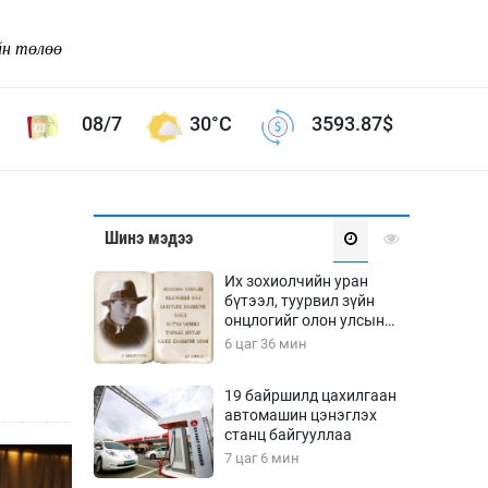
йн төлөө
08/7
30°C
3593.87
$
Соёл урлаг
Шинэ мэдээ
ой хөгжлийн зорилго -
Сонгодог урлаг
Их зохиолчийн уран
Ардын урлаг
бүтээл, туурвил зүйн
онцлогийг олон улсын
Дүрслэх урлаг
судлаачид хэлэлцлээ
6 цаг 36 мин
Өв соёл
таг
Кино урлаг
19 байршилд цахилгаан
автомашин цэнэглэх
 орчин
Цирк
станц байгууллаа
ол
7 цаг 6 мин
Рок поп, хип хоп
энд