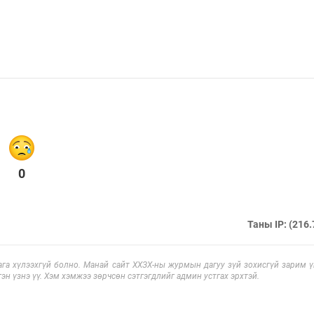
0
Таны IP: (216.
га хүлээхгүй болно. Манай сайт ХХЗХ-ны журмын дагуу зүй зохисгүй зарим үг
эн үзнэ үү. Хэм хэмжээ зөрчсөн сэтгэгдлийг админ устгах эрхтэй.