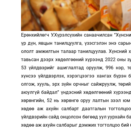
Олимп 2024
Ерөнхийлөгч У.Хүрэлсүхийн санаа­чилсан “Хүнс
үр дүн, явцын танилцуулга, үзэсгэлэн энэ са­р
ололт ам­жил­тын талаар танилцуулав. Хүнсний х
тавьсан дээрх хөдөлгөөний хүрээнд 2022 оны зу
53 үйлд­вэрийг ашиглалтад оруулж, 996 нэр, 
хүнсээ үйлдвэрлэх, хэ­рэг­цээгээ хангах бүрэн б
олгож, хууль, эрх зүйн орч­ныг сайжруулж, төри
аюулгүй байдал” үндэсний хө­дөлгөөний хүрээнд 
хөрөнгийн, 52 нь хөрөнгө оруу­­ лалтын зээл юм
хөдөө аж ахуйн салбарт даатгалын тогтолцоо,
үйлдвэрийн сайд онцолсон бөгөөд уул уурхайн ба
хөдөө аж ахуйн салбарыг дэмжих тогтолцоо бий 