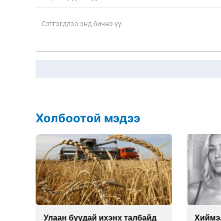
Холбоотой мэдээ
Улаан буудай ихэнх талбайд
Хиймэ