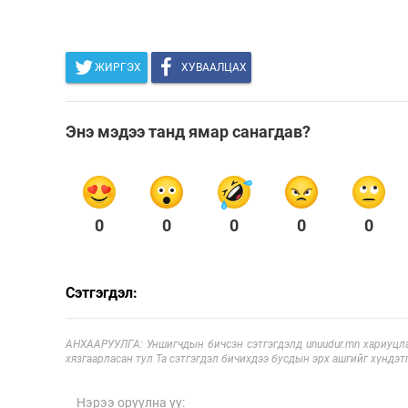
ЖИРГЭХ
ХУВААЛЦАХ
Энэ мэдээ танд ямар санагдав?
0
0
0
0
0
Сэтгэгдэл:
АНХААРУУЛГА: Уншигчдын бичсэн сэтгэгдэлд unuudur.mn хариуцла
хязгаарласан тул Та сэтгэгдэл бичихдээ бусдын эрх ашгийг хүндэтг