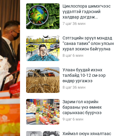
Урлагтай яриа
Циклоспора шимэгчээс
өрчил
үүдэлтэй гэдэсний
халдвар дэгдэж
энд-Эрхэм баян
болзошгүй
7 цаг 36 мин
Сэтгэцийн эрүүл мэндэд
“санаа тавих” олон улсын
хүний үг
хурал зохион байгуулна
8 цаг 6 мин
Улаан буудай ихэнх
талбайд 10-12 см-ээр
ага
Бусад
өндөр ургажээ
8 цаг 36 мин
Фото
сурвалжлагч
Видео
Зарим гол нэрийн
Инфографик
барааны үнэ өмнөх
сарынхаас буурчээ
Санал асуулга
9 цаг 6 мин
Хиймэл оюун хяналтаас