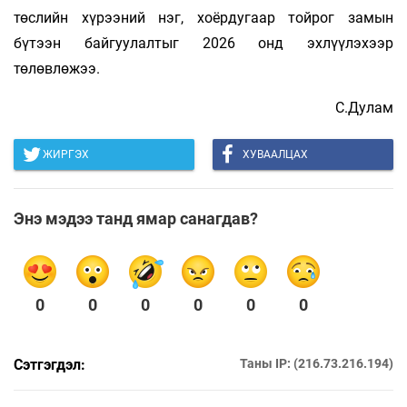
төслийн хүрээний нэг, хоёрдугаар тойрог замын
бүтээн байгуулалтыг 2026 онд эхлүүлэхээр
төлөвлөжээ.
С.Дулам
ЖИРГЭХ
ХУВААЛЦАХ
Энэ мэдээ танд ямар санагдав?
0
0
0
0
0
0
Сэтгэгдэл:
Таны IP: (216.73.216.194)