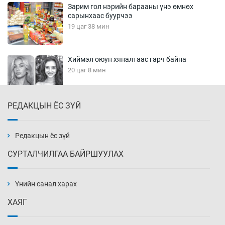
Зарим гол нэрийн барааны үнэ өмнөх
сарынхаас буурчээ
19 цаг 38 мин
Хиймэл оюун хяналтаас гарч байна
20 цаг 8 мин
РЕДАКЦЫН ЁС ЗҮЙ
Эмэгтэйчүүд Бээжин, эрэгтэйчүүд Японд
бэлтгэл базаахаар хилийн дээс алхлаа
20 цаг 38 мин
Редакцын ёс зүй
СУРТАЛЧИЛГАА БАЙРШУУЛАХ
АНУ-ын Цэргийн кибер командлалаын
ажилтнууд амиа хорлох явдал эрс
нэмэгджээ
Үнийн санал харах
20 цаг 45 мин
ХАЯГ
Монголын шигшээ Хонконгийн багийг ялж,