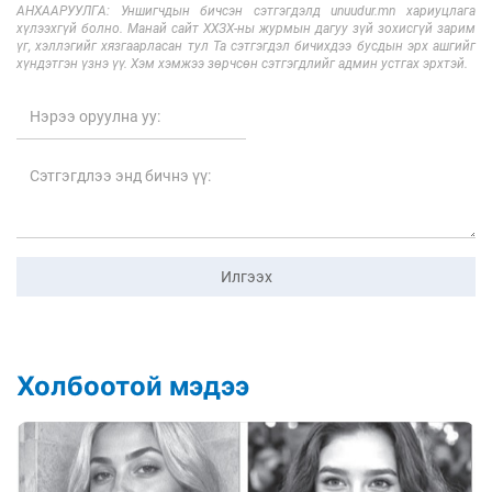
АНХААРУУЛГА: Уншигчдын бичсэн сэтгэгдэлд unuudur.mn хариуцлага
хүлээхгүй болно. Манай сайт ХХЗХ-ны журмын дагуу зүй зохисгүй зарим
үг, хэллэгийг хязгаарласан тул Та сэтгэгдэл бичихдээ бусдын эрх ашгийг
хүндэтгэн үзнэ үү. Хэм хэмжээ зөрчсөн сэтгэгдлийг админ устгах эрхтэй.
Илгээх
Холбоотой мэдээ