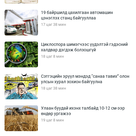
19 байршилд цахилгаан автомашин
цэнэглэх станц байгууллаа
17 цаг 38 мин
Циклоспора шимэгчээс үүдэлтэй гэдэсний
халдвар дэгдэж болзошгүй
18 цаг 8 мин
Сэтгэцийн эрүүл мэндэд “санаа тавих” олон
улсын хурал зохион байгуулна
18 цаг 38 мин
Улаан буудай ихэнх талбайд 10-12 см-ээр
өндөр ургажээ
19 цаг 8 мин