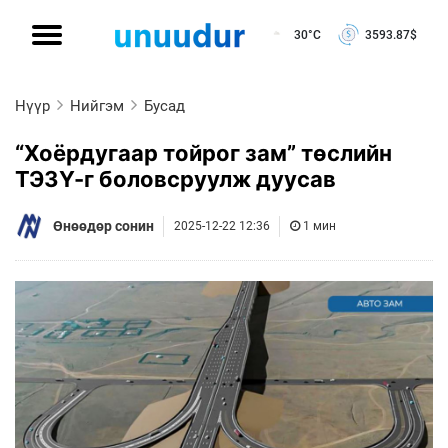
30°C
3593.87
$
Нүүр
Нийгэм
Бусад
“Хоёрдугаар тойрог зам” төслийн
ТЭЗҮ-г боловсруулж дуусав
Өнөөдөр сонин
2025-12-22 12:36
1 мин