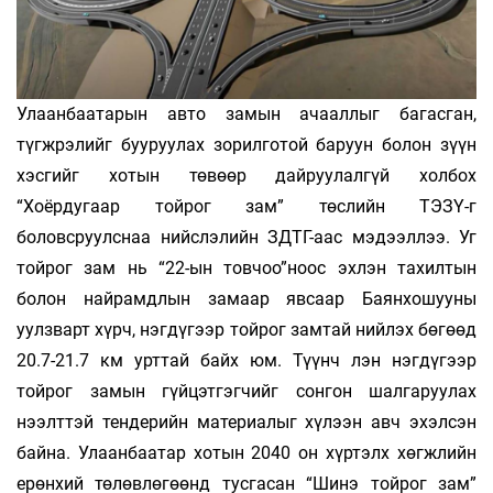
Улаанбаатарын авто замын ачааллыг багасган,
түгжрэ­лийг бууруулах зорилготой баруун болон зүүн
хэсгийг хотын төвөөр дайруулалгүй холбох
“Хоёрдугаар тойрог зам” төслийн ТЭЗҮ-г
боловсруулснаа нийслэлийн ЗДТГ-аас мэдээллээ. Уг
тойрог зам нь “22-ын товчоо”ноос эхлэн тахилтын
болон найрамдлын замаар явсаар Баянхошууны
уулзварт хүрч, нэгдүгээр тойрог замтай нийлэх бөгөөд
20.7-21.7 км урттай байх юм. Түүнч­ лэн нэгдүгээр
тойрог замын гүйцэтгэгчийг сонгон шалгаруулах
нээлттэй тендерийн материалыг хүлээн авч эхэлсэн
байна. Улаанбаатар хотын 2040 он хүртэлх хөгжлийн
ерөнхий төлөвлөгөөнд тусгасан “Шинэ тойрог зам”