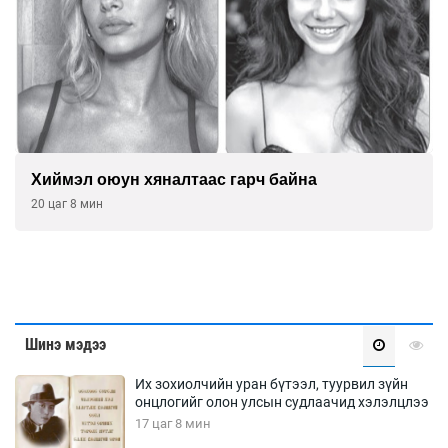
Хиймэл оюун хяналтаас гарч байна
20 цаг 8 мин
Шинэ мэдээ
Их зохиолчийн уран бүтээл, туурвил зүйн
онцлогийг олон улсын судлаачид хэлэлцлээ
17 цаг 8 мин