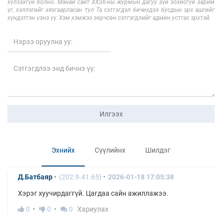
хүлээхгүй болно. Манай сайт ХХЗХ-ны журмын дагуу зүй зохисгүй зарим
үг, хэллэгийг хязгаарласан тул Та сэтгэгдэл бичихдээ бусдын эрх ашгийг
хүндэтгэн үзнэ үү. Хэм хэмжээ зөрчсөн сэтгэгдлийг админ устгах эрхтэй.
Илгээх
Эхнийх
Сүүлийнх
Шилдэг
Д.Батбаяр
(202.9.41.65)
2026-01-18 17:05:38
Хэрэг хуучирдаггүй. Цагдаа сайн ажиллажээ.
0
0
0
Хариулах