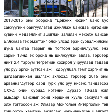
2013-2016 оны хооронд “Дэвжих нэхий” банк бус
санхүүгийн байгууллагад ажиллаж байхдаа иргэдийн
хувийн мэдээллийг ашиглан залилан мэхэлж байсан
Б.Энхмаа гэх эмэгтэйг олон улсад эрэн сурвалжилсны
дүнд байгаа газрыг нь тогтоон баривчлуулж, энэ
сарын 13-нд эх оронд нь шилжүүлэн авлаа. Тэрбээр
нийт 2.4 тэрбум төгрөгийн хохирол учруулаад гадаад
улс руу оргон зугтсан аж. Тодруулбал, гэмт хэргийг нь
цагдаагийнхан шалгаж эхлэхэд тэрбээр 2016 оны
арваннэгдүгээр сард Турк улс руу нисэж, тэндээсээ
ОХУ-д очин буриад иргэний дүрээр 10-аад жил
амьдарч байсныг хойд хөршийн хууль сахиулагчид
олж тогтоосон аж. Улмаар Монголын Интерполын төв
товчоотой хамтран ажиллаж, нарийвчилсан шалгалт