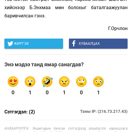
хийснээр Б.Энхмаа мөн болохыг баталгаажуулан
баривчилсан гэнэ.
Г.Орчлон
ЖИРГЭХ
ХУВААЛЦАХ
Энэ мэдээ танд ямар санагдав?
0
1
0
1
0
1
Сэтгэгдэл: (2)
Таны IP: (216.73.217.43)
АНХААРУУЛГА: Уншигчдын бичсэн сэтгэгдэлд unuudur.mn хариуцлага