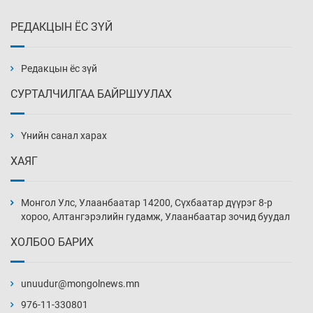
РЕДАКЦЫН ЁС ЗҮЙ
Х.Улам-Өрнөх байр урагшилж, долоод
жагсжээ
3 цаг 28 мин
Редакцын ёс зүй
СУРТАЛЧИЛГАА БАЙРШУУЛАХ
Ж.Лхагвабат өсвөр үеийнхний ДАШТ-ийг
дэнсэлнэ
Үнийн санал харах
3 цаг 58 мин
ХАЯГ
Иран тэсэж үлдсэн ч удаан хугацаанд хүнд
үеийг туулна
Монгол Улс, Улаанбаатар 14200, Сүхбаатар дүүрэг 8-р
4 цаг 28 мин
хороо, Алтангэрэлийн гудамж, Улаанбаатар зочид буудал
ХОЛБОО БАРИХ
Боловсролын зээлийн сангаар гадаадад
суралцагчдын амьжиргааны зардлын
хэмжээг шинэчлэн тогтоох нь
unuudur@mongolnews.mn
4 цаг 58 мин
976-11-330801