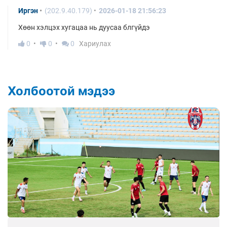
Иргэн
(202.9.40.179)
2026-01-18 21:56:23
Хөөн хэлцэх хугацаа нь дуусаа блгүйдэ
0
0
0
Хариулах
Холбоотой мэдээ