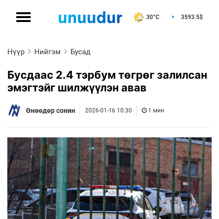
30°C
3593.5
$
Нүүр
Нийгэм
Бусад
Бусдаас 2.4 тэрбум төгрөг залилсан
эмэгтэйг шилжүүлэн авав
Өнөөдөр сонин
2026-01-16 10:30
1 мин