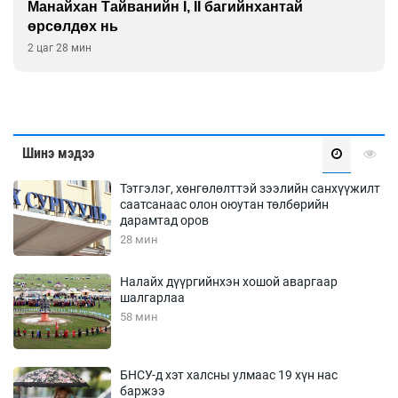
Манайхан Тайванийн I, II багийнхантай
өрсөлдөх нь
2 цаг 28 мин
Шинэ мэдээ
Тэтгэлэг, хөнгөлөлттэй зээлийн санхүүжилт
саатсанаас олон оюутан төлбөрийн
дарамтад оров
28 мин
Налайх дүүргийнхэн хошой аваргаар
шалгарлаа
58 мин
БНСУ-д хэт халсны улмаас 19 хүн нас
баржээ