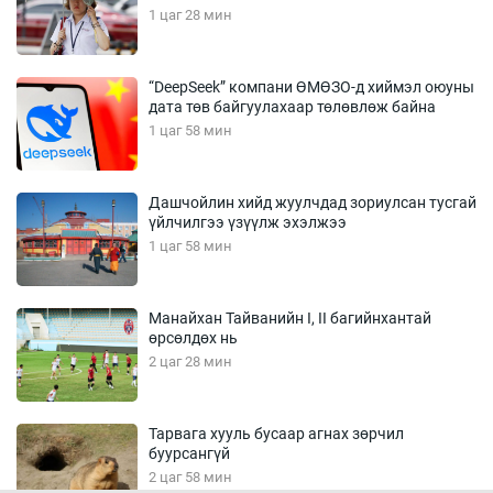
1 цаг 28 мин
“DeepSeek” компани ӨМӨЗО-д хиймэл оюуны
дата төв байгуулахаар төлөвлөж байна
1 цаг 58 мин
Дашчойлин хийд жуулчдад зориулсан тусгай
үйлчилгээ үзүүлж эхэлжээ
1 цаг 58 мин
Манайхан Тайванийн I, II багийнхантай
өрсөлдөх нь
2 цаг 28 мин
Тарвага хууль бусаар агнах зөрчил
буурсангүй
2 цаг 58 мин