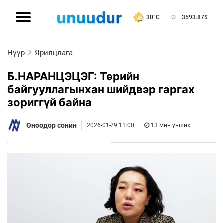
30°C
3593.87
$
Нүүр
Ярилцлага
Б.НАРАНЦЭЦЭГ: Төрийн
байгууллагынхан шийдвэр гаргах
зориггүй байна
Өнөөдөр сонин
2026-01-29 11:00
13 мин унших