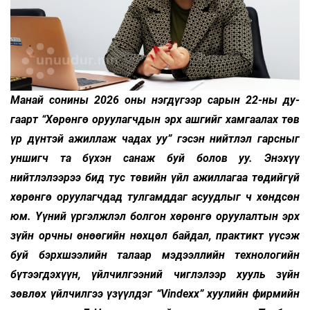
Манай сонины 2026 оны нэгдүгээр сарын 22-ны ду­­
гаарт “Хөрөнгө оруулагчдын эрх ашгийг хамгаалах төв
үр дүнтэй ажиллаж чадах уу” гэсэн нийтлэл гарсныг
уншигч та бүхэн санаж буй болов уу. Энэхүү
нийтлэлээрээ бид тус төвийн үйл ажиллагаа төдийгүй
хөрөнгө оруулагчдад тулгамддаг асуудлыг ч хөнд­сөн
юм. Үү­ний үргэлжлэл болгон хөрөнгө оруулалтын эрх
зүйн орчны өнөөгийн нөхцөл байдал, практикт үүсэж
буй бэрхшээлийн талаар мэдээллийн технологийн
бүтээгдэхүүн, үйлчилгээний чиглэлээр хууль зүйн
зөвлөх үйлчилгээ үзүүлдэг “Vindexx” хуулийн фирмийн