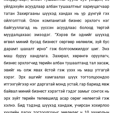
үйлдэхүйн асуудлаар албан тушаалтныг хариуцагчаар
татан Захиргааны шүүхэд хандах нь үр дүнгүй гэх
ойлголттой. Олон компанитай бизнес эрхлэгч нэг
байгууллагад нь үүссэн асуудлаас болоод төртэй
муудалцахаас эмээдэг. “Хэрэв би эднийг шүүхэд
өгвөл миний бусад бизнест сөргөөр нөлөөлж, зүй бус
дарамт шахалт ирнэ” гэж болгоомжилдог шиг. Энэ
маш буруу хандлага. Захирал, хөрөнгө оруулагч,
бизнес эрхлэгчид төрийн албан тушаалтанд тал засаж,
эвийг нь олж явах ёстой гэж үзэх нь маш утгагүй
хэрэг. Эрх ашгийг хамгаалах шүүх тогтолцоондоо
итгэхгүйгээр нэг даргатай мэнд устай, гар бариад явж
байвал миний бизнест хэрэгтэй гэдэг замыг сонгох нь
эрх зүйт төрийн төлөвшилд асар сөрөг нөлөөтэй гэж
хэлнэ. Бид тэдэнд шүүхэд хандаж, учирсан хохирлоо
хуулийн дагуу тогтоолгохыг зөвлөдөг ч 10 захирлын