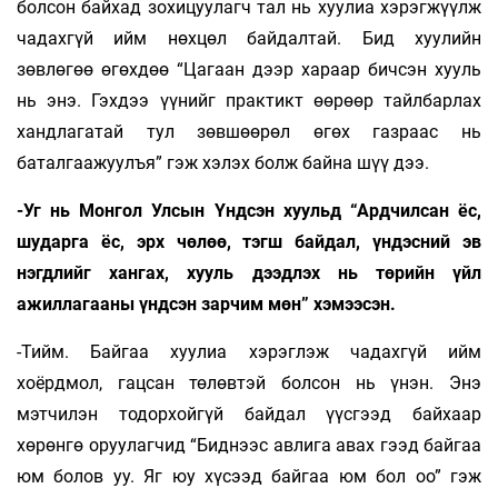
болсон байхад зохицуулагч тал нь хуулиа хэрэгжүүлж
чадахгүй ийм нөхцөл байдалтай. Бид хуулийн
зөвлөгөө өгөхдөө “Цагаан дээр хараар бичсэн хууль
нь энэ. Гэхдээ үүнийг практикт өөрөөр тайлбарлах
хандлагатай тул зөвшөөрөл өгөх газраас нь
баталгаажуулъя” гэж хэлэх болж байна шүү дээ.
-Уг нь Монгол Улсын Үндсэн хуульд “Ард­чилсан ёс,
шударга ёс, эрх чөлөө, тэгш байдал, үндэсний эв
нэгдлийг хангах, хууль дээдлэх нь төрийн үйл
ажиллагааны үндсэн зарчим мөн” хэмээсэн.
-Тийм. Байгаа хуулиа хэрэглэж чадахгүй ийм
хоёрдмол, гацсан төлөвтэй болсон нь үнэн. Энэ
мэтчилэн тодорхойгүй байдал үүсгээд байхаар
хөрөнгө оруулагчид “Биднээс авлига авах гээд байгаа
юм болов уу. Яг юу хүсээд байгаа юм бол оо” гэж