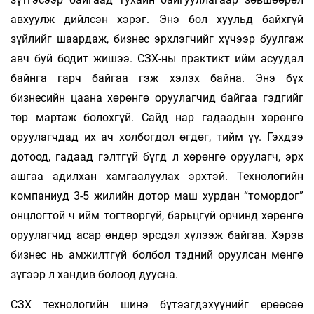
авхуулж дийлсэн хэрэг. Энэ бол хуульд байхгүй
зүйлийг шаардаж, бизнес эрхлэгчийг хүчээр буулгаж
авч буй бодит жишээ. СЗХ-ны практикт ийм асуудал
байнга гарч байгаа гэж хэлэх байна. Энэ бүх
бизнесийн цаана хөрөнгө оруулагчид байгаа гэдгийг
төр мартаж болохгүй. Сайд нар гадаадын хөрөнгө
оруулагчдад их ач холбогдол өгдөг, тийм үү. Гэхдээ
дотоод, гадаад гэлтгүй бүгд л хөрөнгө оруулагч, эрх
ашгаа адилхан хамгаалуулах эрхтэй. Технологийн
компаниуд 3-5 жилийн дотор маш хурдан “томордог”
онцлогтой ч ийм тогтворгүй, барьцгүй орчинд хөрөнгө
оруулагчид асар өндөр эрсдэл хүлээж байгаа. Хэрэв
бизнес нь амжилтгүй болбол тэдний оруулсан мөнгө
зүгээр л хандив болоод дуусна.
СЗХ технологийн шинэ бүтээгдэхүүнийг ерөөсөө