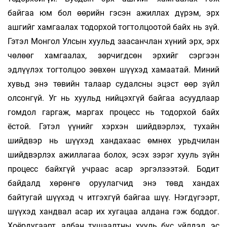
байгаа юм бол өөрийн гэсэн ажиллах дүрэм, эрх
ашгийг хамгаалах тодорхой тогтолцоотой байх нь зүй.
Гэтэл Монгол Улсын хуульд заасанчлан хүний эрх, эрх
чөлөөг хамгаалах, зөрчигдсөн эрхийг сэргээн
эдлүүлэх тогтолцоо зөвхөн шүүхэд хамаатай. Миний
хувьд энэ төвийн талаар судалсны эцэст өөр зүйл
олсонгүй. Уг нь хуульд нийцэхгүй байгаа асуудлаар
гомдол гаргаж, маргах процесс нь тодорхой байх
ёстой. Гэтэл үүнийг хэрхэн шийдвэрлэх, тухайн
шийдвэр нь шүүхэд хандахаас өмнөх урьдчилан
шийдвэрлэх ажиллагаа болох, эсэх зэрэг хууль зүйн
процесс байхгүй учраас асар эргэлзээтэй. Бодит
байдалд хөрөнгө оруулагчид энэ төвд хандах
байтугай шүүхэд ч итгэхгүй байгаа шүү. Нэгдүгээрт,
шүүхэд хандвал асар их хугацаа алдана гэж боддог.
Хоёрдугаарт, албан тушаалтны хууль бус үйлдэл, эс