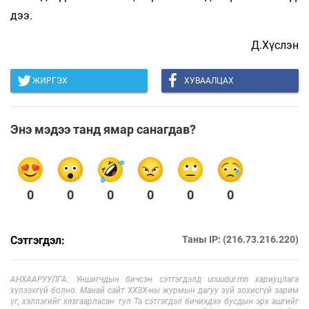
дээ.
Д.Хүслэн
ЖИРГЭХ
ХУВААЛЦАХ
Энэ мэдээ танд ямар санагдав?
0
0
0
0
0
0
Сэтгэгдэл:
Таны IP: (216.73.216.220)
АНХААРУУЛГА: Уншигчдын бичсэн сэтгэгдэлд unuudur.mn хариуцлага
хүлээхгүй болно. Манай сайт ХХЗХ-ны журмын дагуу зүй зохисгүй зарим
үг, хэллэгийг хязгаарласан тул Та сэтгэгдэл бичихдээ бусдын эрх ашгийг