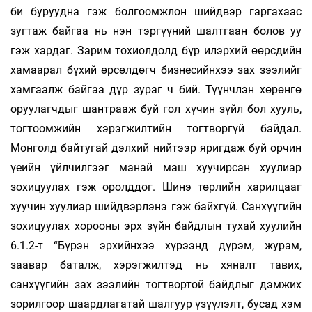
би буруудна гэж болгоомжлон шийдвэр гаргахаас
зугтаж байгаа нь нэн тэргүүний шалтгаан болов уу
гэж хардаг. Зарим тохиолдолд бүр илэрхий өөрсдийн
хамаарал бүхий өрсөлдөгч бизнесийнхээ зах зээлийг
хамгаалж байгаа дүр зураг ч бий. Түүнчлэн хөрөнгө
оруулагчдыг шантрааж буй гол хүчин зүйл бол хууль,
тогтоомжийн хэрэгжилтийн тогтворгүй байдал.
Монголд байтугай дэлхий нийтээр яригдаж буй орчин
үеийн үйлчилгээг манай маш хуучирсан хуулиар
зохицуулах гэж оролддог. Шинэ төрлийн харилцааг
хуучин хуулиар шийдвэрлэнэ гэж байхгүй. Санхүүгийн
зохицуулах хорооны эрх зүйн байдлын тухай хуулийн
6.1.2-т “Бүрэн эрхийнхээ хүрээнд дүрэм, журам,
заавар баталж, хэрэгжилтэд нь хяналт тавих,
санхүүгийн зах зээлийн тогтвортой байдлыг дэмжих
зорилгоор шаардлагатай шалгуур үзүүлэлт, бусад хэм