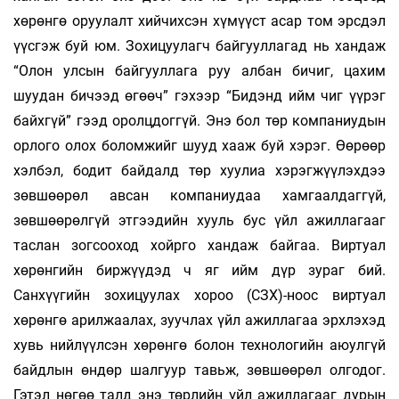
хөрөнгө оруулалт хийчихсэн хүмүүст асар том эрсдэл
үүсгэж буй юм. Зохицуулагч байгууллагад нь хандаж
“Олон улсын байгууллага руу албан бичиг, цахим
шуудан бичээд өгөөч” гэхээр “Бидэнд ийм чиг үүрэг
байхгүй” гээд оролцдоггүй. Энэ бол төр компаниудын
орлого олох боломжийг шууд хааж буй хэрэг. Өөрөөр
хэлбэл, бодит байдалд төр хуулиа хэрэгжүүлэхдээ
зөвшөөрөл авсан компаниудаа хамгаалдаггүй,
зөвшөөрөлгүй этгээдийн хууль бус үйл ажиллагааг
таслан зогсооход хойрго хандаж байгаа. Виртуал
хөрөнгийн биржүүдэд ч яг ийм дүр зураг бий.
Санхүүгийн зохицуулах хороо (СЗХ)-ноос виртуал
хөрөнгө арилжаалах, зуучлах үйл ажиллагаа эрхлэхэд
хувь нийлүүлсэн хөрөнгө болон технологийн аюулгүй
байдлын өндөр шалгуур тавьж, зөвшөөрөл олгодог.
Гэтэл нөгөө талд энэ төрлийн үйл ажиллагааг дурын