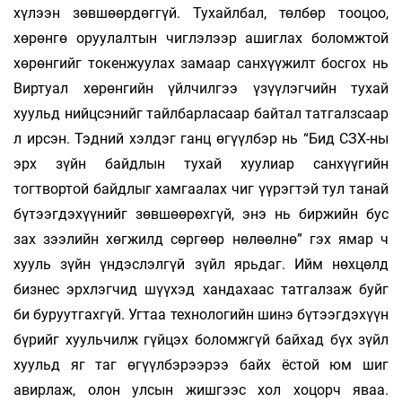
хүлээн зөвшөөрдөггүй. Тухайлбал, төлбөр тооцоо,
хөрөнгө оруулалтын чиглэлээр ашиглах боломжтой
хөрөнгийг токенжуулах замаар санхүүжилт босгох нь
Виртуал хөрөнгийн үйлчилгээ үзүүлэгчийн тухай
хуульд нийц­сэнийг тайлбарласаар байтал татгалзсаар
л ирсэн. Тэдний хэлдэг ганц өгүүлбэр нь “Бид СЗХ-ны
эрх зүйн байдлын тухай хуулиар санхүүгийн
тогтвортой байдлыг хамгаалах чиг үүрэгтэй тул танай
бүтээгдэхүүнийг зөвшөөрөхгүй, энэ нь биржийн бус
зах зээлийн хөгжилд сөргөөр нөлөөлнө” гэх ямар ч
хууль зүйн үндэслэлгүй зүйл ярьдаг. Ийм нөхцөлд
бизнес эрхлэгчид шүүхэд хандахаас татгалзаж буйг
би буруутгахгүй. Угтаа технологийн шинэ бүтээгдэхүүн
бүрийг хуульчилж гүйцэх боломжгүй байхад бүх зүйл
хуульд яг таг өгүүлбэрээрээ байх ёстой юм шиг
авирлаж, олон улсын жишгээс хол хоцорч яваа.