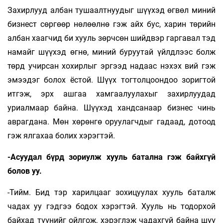
Захирлууд албан тушаалтнуудыг шүүхэд өгвөл миний
бизнест сөргөөр нөлөөлнө гэж айх бус, харин төрийн
албан хаагчид би хууль зөрчсөн шийдвэр гаргавал тэд
намайг шүүхэд өгнө, миний буруутай үйлдлээс болж
төрд учирсан хохирлыг эргээд надаас нэхэх вий гэж
эмээдэг болох ёстой. Шүүх тогтолцоондоо зоригтой
итгэж, эрх ашгаа хамгаалуулахыг захирлуудад
уриалмаар байна. Шүүхэд хандсанаар бизнес чинь
аврагдана. Мөн хөрөнгө оруулагчдыг гадаад, дотоод
гэж ялгахаа болих хэрэгтэй.
-Асуудал бүрд зориулж хууль батална гэж байхгүй
болов уу.
-Тийм. Бид тэр харилцааг зохицуулах хууль баталж
чадах уу гэдгээ бодох хэрэгтэй. Хууль нь тодорхой
байхад түүнийг ойлгож, хэрэглэж чадахгүй байна шүү