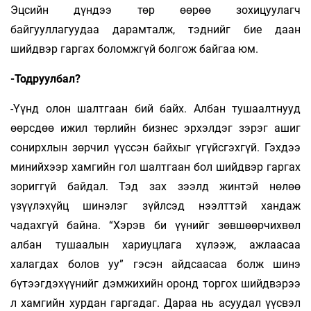
Эцсийн дүндээ төр өөрөө зохицуулагч
байгууллагуудаа дарамталж, тэднийг бие даан
шийдвэр гаргах боломжгүй болгож байгаа юм.
-Тодруулбал?
-Үүнд олон шалтгаан бий байх. Албан тушаалтнууд
өөрсдөө ижил төрлийн бизнес эрхэл­дэг зэрэг ашиг
сонирхлын зөрчил үүссэн байхыг үгүйсгэхгүй. Гэхдээ
минийхээр хамгийн гол шалтгаан бол шийдвэр гаргах
зориггүй байдал. Тэд зах зээлд жинтэй нөлөө
үзүүлэхүйц шинэлэг зүйлсэд нээлттэй хандаж
чадахгүй байна. “Хэрэв би үүнийг зөвшөөрчихвөл
албан тушаалын хариуцлага хүлээж, ажлаасаа
халагдах болов уу” гэсэн айдсаасаа болж шинэ
бүтээгдэхүүнийг дэмжихийн оронд торгох шийдвэрээ
л хамгийн хурдан гаргадаг. Дараа нь асуудал үүсвэл