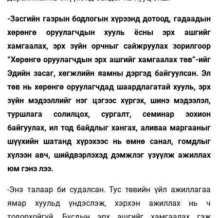
-Засгийн газрын бодлогын хүрээнд дотоод, гадаадын
хөрөнгө оруулагчдын хууль ёсны эрх ашгийг
хамгаалах, эрх зүйн орчныг сайжруулах зорилгоор
“Хөрөнгө оруулагчдын эрх ашгийг хамгаалах төв”-ийг
Эдийн засаг, хөгжлийн яамны дэргэд байгуулсан. Эл
төв нь хөрөнгө оруулагчдад шаардлагатай хууль, эрх
зүйн мэдээллийг нэг цэгээс хүргэх, шинэ мэдээлэл,
туршлага солилцох, сургалт, семинар зохион
байгуулах, ил тод байдлыг хангах, аливаа маргааныг
шүүхийн шатанд хүрэхээс нь өмнө санал, гомдлыг
хүлээн авч, шийдвэрлэхэд дэмжлэг үзүүлж ажиллах
юм гэнэ лээ.
-Энэ талаар би судалсан. Тус төвийн үйл ажиллагаа
ямар хуульд үндэслэж, хэрхэн ажиллах нь ч
тодорхойгүй. Бусдын эрх ашгийг хамгаалах гэж