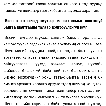
хэмжээ тогтоох” гэсэ­н заалтыг ашиглаж тэд хуульд
нийцээгүй шийдвэр гаргаж байгааг дурдах хэрэгтэй.
-Бизнес эрхлэгчид шүүхээр маргах замыг сонгохгүй
байгаа шалтгааны талаар дэлгэрүүлэхгүй юү?
-Эцсийн дүндээ шүүхэд хандаж байж л эрх ашгаа
хамгаалуулна гэдгийг бизнес эрхлэгчид ойлгох нь зөв.
Шүүх миний асуудлыг шийдэж чадах болов уу гэх
эргэлзээ, хугацаа алдах айдсаас гадна зохицуулагч
байгууллагаа шүүхэд өгөхөөс цэрвэх, шүүхийн
шийдвэр бие­лэхгүй байх вий гэх болгоомжлол нь
бизнес эрхлэгчдийг хойш татаж байгаа. Гэсэн ч би
бизнес эрхлэгч, хөрөнгө оруулагчдад шүүхэд ханд гэж
зөвлөдөг. Би сүүлийн таван жил кибер гэмт хэргийн
чиглэлээр дагнан өмгөөллийн үйлчилгээ үзүүлж буй.
Шинэ төрлийн харилцаа байх тусам манай шүүгчид