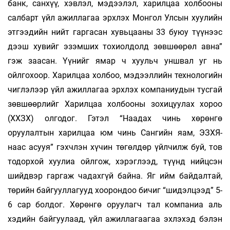
банк, санхүү, хэвлэл, мэдээлэл, харилцаа холбооны
салбарт үйл ажиллагаа эрхлэх Монгол Улсын хуулийн
этгээдийн нийт гаргасан хувьцааны 33 буюу түүнээс
дээш хувийг эзэмших тохиолдолд зөвшөөрөл авна”
гэж заасан. Үүнийг ямар ч хуульч уншвал уг нь
ойлгохоор. Харилцаа холбоо, мэдээллийн технологийн
чиглэлээр үйл ажиллагаа эрхлэх компаниудын тусгай
зөвшөөрлийг Харилцаа холбооны зохицуулах хороо
(ХХЗХ) олгодог. Гэтэл “Наадах чинь хөрөнгө
оруулалтын харилцаа юм чинь Сангийн яам, ЭЗХЯ-
наас асууя” гэхчлэн хүчин төгөлдөр үйлчилж буй, тов
тодорхой хуулиа ойлгож, хэрэглээд, түүнд нийцсэн
шийдвэр гаргаж чадахгүй байна. Яг ийм байдалтай,
төрийн байгууллагууд хоорондоо бичиг “шидэлцээд” 5-
6 сар болдог. Хөрөнгө оруулагч тал компаниа аль
хэдийн байгуулаад, үйл ажиллагаагаа эхлэхэд бэлэн