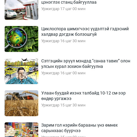
цэнэглэх станц байгууллаа
Уржигдар 17 цаг 00 мин
Циклоспора шимэгчээс үүдэлтэй гэдэсний
халдвар дэгдэж болзошгүй
Уржигдар 16 цаг 30 мин
Сэтгэцийн эрүүл мэндэд “санаа тавих” олон
улсын хурал зохион байгуулна
Уржигдар 16 цаг 00 мин
Улаан буудай ихэнх талбайд 10-12 см-ээр
өндөр ургажээ
Уржигдар 15 цаг 30 мин
Зарим гол нэрийн барааны үнэ өмнөх
сарынхаас буурчээ