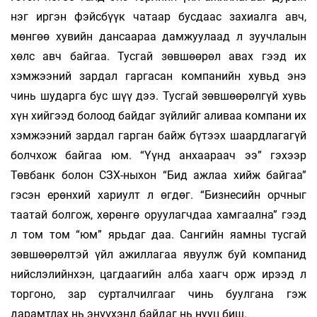
нэг иргэн фэйсбүүк чатаар бусдаас захиалга авч,
мөнгөө хувийн дансаараа дамжуулаад л зуучлалын
хөлс авч байгаа. Тусгай зөвшөөрөл авах гээд их
хэмжээний зардал гаргасан компанийн хувьд энэ
чинь шударга бус шүү дээ. Тусгай зөвшөөрөлгүй хувь
хүн хийгээд болоод байдаг зүйлийг аливаа компани их
хэмжээний зардал гарган байж бүтээх шаардлагагүй
болчхож байгаа юм. “Үүнд анхаараач ээ” гэхээр
Төвбанк болон СЗХ-ныхон “Бид ажлаа хийж байгаа”
гэсэн ерөнхий хариулт л өгдөг. “Бизнесийн орчныг
таатай болгож, хөрөнгө оруулагчдаа хамгаална” гээд
л том том “юм” ярьдаг даа. Сангийн яамны тусгай
зөвшөөрөлтэй үйл ажиллагаа явуулж буй компанид
нийслэлийнхэн, цагдаагийн алба хаагч орж ирээд л
торгоно, зар сурталчилгааг чинь буулгана гэж
дарамтлах нь энүүхэнд байдаг нь нууц биш.