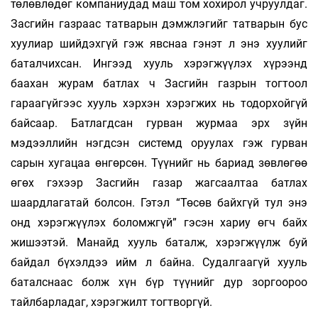
төлөвлөдөг компаниудад маш том хохирол учруулдаг.
Засгийн газраас татварын дэмжлэгийг татварын бус
хуулиар шийдэхгүй гэж явснаа гэнэт л энэ хуулийг
баталчихсан. Ингээд хууль хэрэгжүүлэх хүрээнд
баахан журам батлах ч Засгийн газрын тогтоол
гараагүйгээс хууль хэрхэн хэрэгжих нь тодорхойгүй
байсаар. Батлагдсан гурван журмаа эрх зүйн
мэдээллийн нэгдсэн системд оруулах гэж гурван
сарын хугацаа өнгөрсөн. Түүнийг нь бариад зөвлөгөө
өгөх гэхээр Засгийн газар жагсаалтаа батлах
шаардлагатай болсон. Гэтэл “Төсөв байхгүй тул энэ
онд хэрэгжүүлэх боломжгүй” гэсэн хариу өгч байх
жишээтэй. Манайд хууль баталж, хэрэгжүүлж буй
байдал бүхэлдээ ийм л байна. Судалгаагүй хууль
баталснаас болж хүн бүр түүнийг дур зоргоороо
тайлбарладаг, хэрэгжилт тогтворгүй.