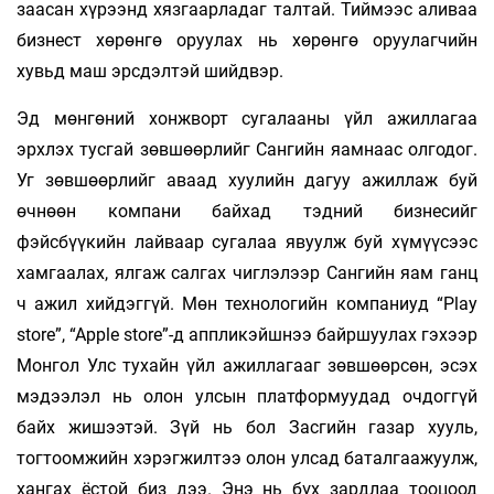
заасан хүрээнд хязгаарладаг талтай. Тиймээс аливаа
бизнест хөрөнгө оруулах нь хөрөнгө оруулагчийн
хувьд маш эрсдэлтэй шийдвэр.
Эд мөнгөний хонжворт сугалааны үйл ажиллагаа
эрхлэх тусгай зөвшөөрлийг Сангийн яамнаас олгодог.
Уг зөвшөөрлийг аваад хуулийн дагуу ажиллаж буй
өчнөөн компани байхад тэдний бизнесийг
фэйсбүүкийн лайваар сугалаа явуулж буй хүмүүсээс
хамгаалах, ялгаж салгах чиглэлээр Сангийн яам ганц
ч ажил хийдэггүй. Мөн технологийн компаниуд “Play
store”, “Apple store”-д аппликэйшнээ байршуулах гэхээр
Монгол Улс тухайн үйл ажиллагааг зөвшөөрсөн, эсэх
мэдээлэл нь олон улсын платформуудад очдоггүй
байх жишээтэй. Зүй нь бол Засгийн газар хууль,
тогтоомжийн хэрэгжилтээ олон улсад баталгаажуулж,
хангах ёстой биз дээ. Энэ нь бүх зардлаа тооцоод