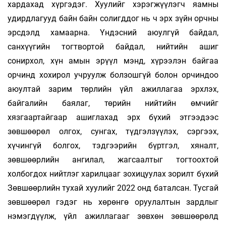
хардахад хүргэдэг. Хуулийг хэрэгжүүлэгч яамны
удирдлагууд байн байн солигддог нь ч эрх зүйн орчны
эрсдэлд хамаарна. Үндэсний аюулгүй байдал,
санхүүгийн тогтвортой байдал, нийтийн ашиг
сонирхол, хүн амын эрүүл мэнд, хүрээлэн байгаа
орчинд хохирол учруулж болзошгүй болон орчиндоо
аюултай зарим төрлийн үйл ажиллагаа эрхлэх,
байгалийн баялаг, төрийн нийтийн өмчийг
хязгаартайгаар ашиглахад эрх бүхий этгээдээс
зөвшөөрөл олгох, сунгах, түдгэлзүүлэх, сэргээх,
хүчингүй болгох, тэд­гээрийн бүртгэл, хяналт,
зөвшөөрлийн ангилал, жагсаалтыг тогтоохтой
холбогдох нийтлэг харилцааг зохицуулах зорилт бүхий
Зөвшөөрлийн тухай хуулийг 2022 онд баталсан. Тусгай
зөвшөөрөл гэдэг нь хөрөнгө оруулалтын зардлыг
нэмэгдүүлж, үйл ажиллагааг зөвхөн зөвшөөрөлд