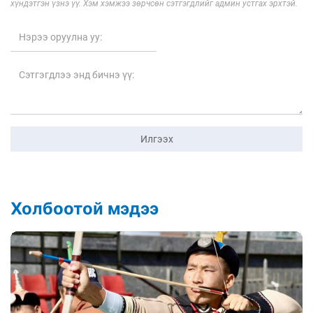
хүндэтгэн үзнэ үү. Хэм хэмжээ зөрчсөн сэтгэгдлийг админ устгах эрхтэй.
Илгээх
Холбоотой мэдээ