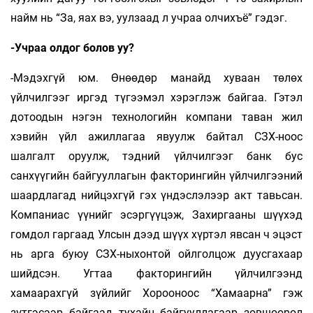
найм нь “За, яах вэ, уул­заад л учраа олчихъё” гэдэг.
-Учраа олдог болов уу?
-Мэдэхгүй юм. Өнөөдөр манайд хуваан төлөх
үйлчилгээг иргэд түгээмэл хэрэглэж байгаа. Гэтэл
дотоодын нэгэн технологийн компани таван жил
хэвийн үйл ажиллагаа явуулж байтал СЗХ-ноос
шалгалт оруулж, тэдний үйлчилгээг банк бус
санхүүгийн байгууллагын факторингийн үйлчилгээний
шаардлагад нийцэхгүй гэх үндэслэлээр акт тавьсан.
Компаниас үүнийг эсэргүүцэж, Захиргааны шүүхэд
гомдол гаргаад Улсын дээд шүүх хүртэл явсан ч эцэст
нь арга буюу СЗХ-ныхонтой ойлголцож дуусгахаар
шийдсэн. Угтаа факторингийн үйлчилгээнд
хамаарахгүй зүйлийг Хорооноос “Хамаарна” гэж
зүтгэсээр байгаад тухайн байгууллагаар зөвшөөрөл