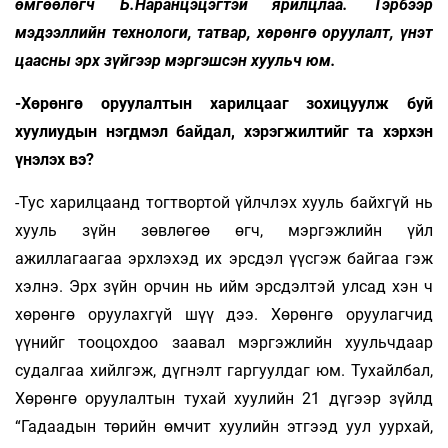
өмгөөлөгч Б.Наранцэцэгтэй ярилцлаа. Тэрбээр
мэдээллийн технологи, татвар, хөрөнгө оруулалт, үнэт
цаас­ны эрх зүйгээр мэргэшсэн хуульч юм.
-Хөрөнгө оруулалтын харилцааг зохицуулж буй
хуулиудын нэгдмэл байдал, хэрэгжилтийг та хэрхэн
үнэлэх вэ?
-Тус харилцаанд тогтвортой үйлчлэх хууль байхгүй нь
хууль зүйн зөвлөгөө өгч, мэргэжлийн үйл
ажиллагаагаа эрхлэхэд их эрсдэл үүсгэж байгаа гэж
хэлнэ. Эрх зүйн орчин нь ийм эрсдэлтэй улсад хэн ч
хөрөнгө оруулахгүй шүү дээ. Хөрөнгө оруулагчид
үүнийг тооцохдоо заавал мэргэжлийн хуульчдаар
судалгаа хийлгэж, дүгнэлт гаргуулдаг юм. Тухайлбал,
Хөрөнгө оруулалтын тухай хуулийн 21 дүгээр зүйлд
“Гадаадын төрийн өмчит хуулийн этгээд уул уурхай,