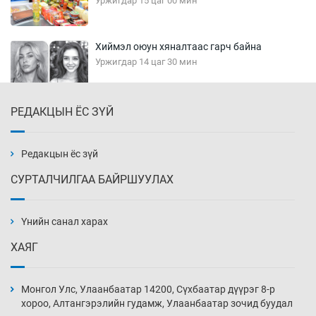
Уржигдар 15 цаг 00 мин
Хиймэл оюун хяналтаас гарч байна
Уржигдар 14 цаг 30 мин
РЕДАКЦЫН ЁС ЗҮЙ
Эмэгтэйчүүд Бээжин, эрэгтэйчүүд Японд
бэлтгэл базаахаар хилийн дээс алхлаа
Уржигдар 14 цаг 00 мин
Редакцын ёс зүй
СУРТАЛЧИЛГАА БАЙРШУУЛАХ
АНУ-ын Цэргийн кибер командлалаын
ажилтнууд амиа хорлох явдал эрс
нэмэгджээ
Үнийн санал харах
Уржигдар 13 цаг 52 мин
ХАЯГ
Монголын шигшээ Хонконгийн багийг ялж,
эхний хожлоо авлаа
Монгол Улс, Улаанбаатар 14200, Сүхбаатар дүүрэг 8-р
Уржигдар 13 цаг 30 мин
хороо, Алтангэрэлийн гудамж, Улаанбаатар зочид буудал