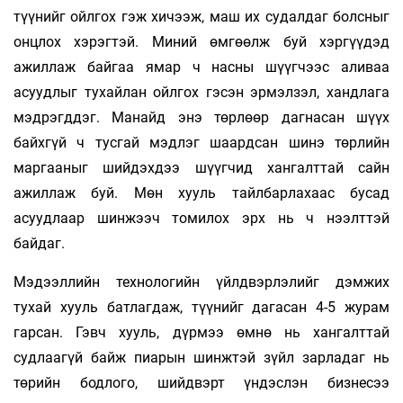
түүнийг ойлгох гэж хичээж, маш их судалдаг болсныг
онцлох хэрэгтэй. Миний өмгөөлж буй хэргүүдэд
ажиллаж байгаа ямар ч насны шүүгчээс аливаа
асуудлыг тухайлан ойлгох гэсэн эрмэлзэл, хандлага
мэдрэгддэг. Манайд энэ төрлөөр дагнасан шүүх
байхгүй ч тусгай мэдлэг шаардсан шинэ төрлийн
маргааныг шийдэхдээ шүүгчид хангалттай сайн
ажиллаж буй. Мөн хууль тайлбарлахаас бусад
асуудлаар шинжээч томилох эрх нь ч нээлттэй
байдаг.
Мэдээллийн технологийн үйлдвэрлэлийг дэмжих
тухай хууль батлагдаж, түүнийг дагасан 4-5 журам
гарсан. Гэвч хууль, дүрмээ өмнө нь хангалттай
судлаагүй байж пиарын шинжтэй зүйл зарладаг нь
төрийн бодлого, шийдвэрт үндэслэн бизнесээ