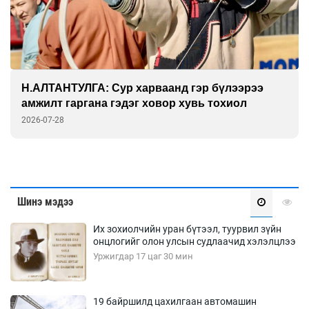
АЛТАНТУЛГА: Сур харваанд гэр бүлээрээ
ГА
жилт гаргана гэдэг ховор хувь тохиол
фи
6-07-28
202
Шинэ мэдээ
Их зохиолчийн уран бүтээл, туурвил зүйн
онцлогийг олон улсын судлаачид хэлэлцлээ
Уржигдар 17 цаг 30 мин
19 байршилд цахилгаан автомашин