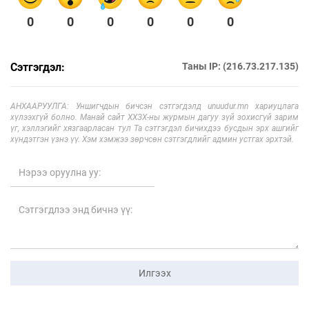
0
0
0
0
0
0
Сэтгэгдэл:
Таны IP: (216.73.217.135)
АНХААРУУЛГА: Уншигчдын бичсэн сэтгэгдэлд unuudur.mn хариуцлага
хүлээхгүй болно. Манай сайт ХХЗХ-ны журмын дагуу зүй зохисгүй зарим
үг, хэллэгийг хязгаарласан тул Та сэтгэгдэл бичихдээ бусдын эрх ашгийг
хүндэтгэн үзнэ үү. Хэм хэмжээ зөрчсөн сэтгэгдлийг админ устгах эрхтэй.
Илгээх