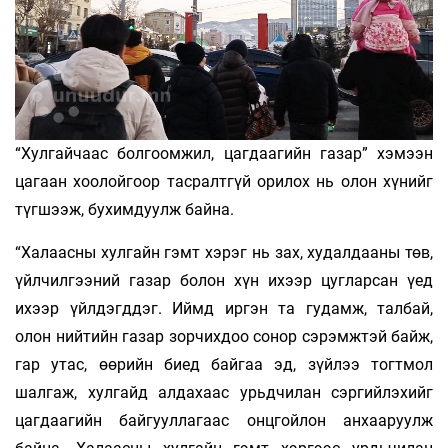
“Хулгайчаас болгоомжил, цагдаагийн газар” хэмээн
цагаан хоолойгоор тасралтгүй орилох нь олон хүнийг
түгшээж, бухимдуулж байна.
“Халаасны хулгайн гэмт хэрэг нь зах, худалдааны төв,
үйлчилгээний газар болон хүн ихээр цугларсан үед
ихээр үйлдэгддэг. Иймд иргэн та гудамж, талбай,
олон нийтийн газар зорчихдоо сонор сэрэмжтэй байж,
гар утас, өөрийн биед байгаа эд, зүйлээ тогтмол
шалгаж, хулгайд алдахаас урьдчилан сэргийлэхийг
цагдаагийн байгууллагаас онцгойлон анхааруулж