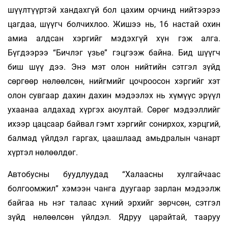
шүүлтүүртэй хандахгүй бол цахим орчинд нийтээрээ
цагдаа, шүүгч болчихлоо. Жишээ нь, 16 настай охин
амиа алдсан хэргийг мэ­­­­дэхгүй хүн гэж алга.
Бүгдээрээ “Бичлэг үзье” гэцгээж байна. Бид шүүгч
биш шүү дээ. Энэ мэт олон нийтийн сэтгэл зүйд
сөргөөр нөлөөлсөн, нийгмийг цочроосон хэргийг хэт
олон сувгаар дахин дахин мэдээлэх нь хүмүүс эрүүл
ухаа­­­­наа алдахад хүргэх аюултай. Сөрөг мэ­дээл­лийг
ихээр цацсаар байвал гэмт хэргийг со­нир­­­хох, хэрцгий,
балмад үйлдэл гаргах, цаашлаад амьдралын чанарт
хүртэл нөлөөлдөг.
Автобусны буудлуудад “Халаасны хулгай­­чаас
болгоомжил” хэмээн чанга дуугаар зар­лан мэдээлж
байгаа нь нэг талаас хүний эр­­­хийг зөрчсөн, сэтгэл
зүйд нөлөөлсөн үйлдэл. Яд­руу царайтай, тааруу