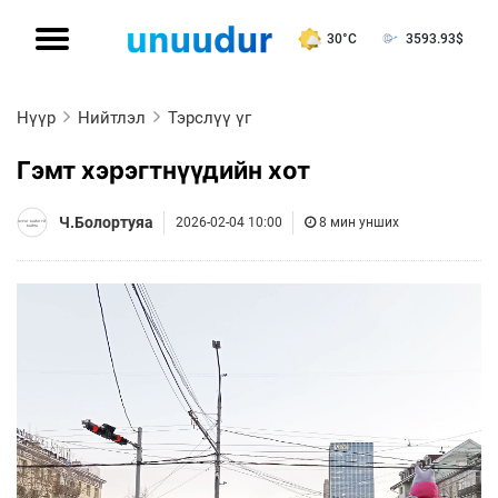
30°C
3593.93
$
Нүүр
Нийтлэл
Тэрслүү үг
Гэмт хэрэгтнүүдийн хот
Ч.Болортуяа
2026-02-04 10:00
8 мин унших