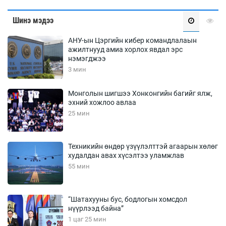
Шинэ мэдээ
АНУ-ын Цэргийн кибер командлалаын
ажилтнууд амиа хорлох явдал эрс
нэмэгджээ
3 мин
Монголын шигшээ Хонконгийн багийг ялж,
эхний хожлоо авлаа
25 мин
Техникийн өндөр үзүүлэлттэй агаарын хөлөг
худалдан авах хүсэлтээ уламжлав
55 мин
“Шатахууны бус, бодлогын хомсдол
нүүрлээд байна”
1 цаг 25 мин