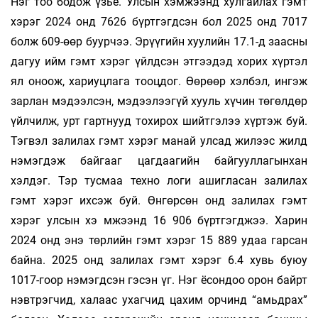
Нэг тоо бодож үзье. Улсын хэмжээнд хул­гайлах гэмт
хэрэг 2024 онд 7626 бүртгэгд­­сэн бол 2025 онд 7017
болж 609-өөр буурчээ. Эрүү­­­­­гийн хуулийн 17.1-д заасны
дагуу ийм гэмт хэ­рэг үйлдсэн этгээдэд хорих хүртэл
ял оноож, хариуцлага тооцдог. Өөрөөр хэлбэл, ин­­­гэж
зарлан мэдээлсэн, мэдээлээгүй хууль хүчин тө­гөлдөр
үйлчилж, урт гартнууд тохирох шийтгэ­лээ хүртэж буй.
Тэгвэл залилах гэмт хэ­рэг ма­­­­­най улсад жилээс жилд
нэмэгдэж байгааг цаг­­­­­­­­даагийн байгууллагынхан
хэлдэг. Тэр тус­маа техно логи ашигласан залилах
гэмт хэрэг их­­­­­­сэж буй. Өнгөрсөн онд залилах гэмт
хэрэг ул­­сын хэ мжээнд 16 906 бүртгэгджээ. Харин
2024 онд энэ төрлийн гэмт хэрэг 15 889 удаа гарсан
байна. 2025 онд залилах гэмт хэрэг 6.4 хувь буюу
1017-гоор нэмэгдсэн гэсэн үг. Нэг ёсондоо орон байрт
нэвтрэгчид, халаас ухагчид цахим орчинд “амьд­­­рах”