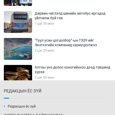
Дөрвөн чиглэлд шөнийн автобус иргэдэд
үйлчилж буй гэв
1 цаг 55 мин
“Туул усан цогцолбор”-ын ТЭЗҮ-ийг
Энэтхэгийн компанид хариуцуулжээ
2 цаг 25 мин
Алтны үнэ долоо хоногийнхоо дээд түвшинд
хүрэв
2 цаг 55 мин
РЕДАКЦЫН ЁС ЗҮЙ
Сурагчдын дүрэмт хувцасны иж бүрдэлд
поло цамц орууллаа
3 цаг 25 мин
Редакцын ёс зүй