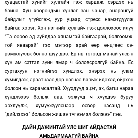
хувцастай хүнийг хулгайч гэж хардаж, сэрдэх нь
байна. Хүн хоорондын хүн­­­­­­лэг зан чанар, энэрэнгүй
байдлыг үгүйсгэж, уур уцаар, стресс нэмэгдүүлж
байгаа хэ­рэг. Хэн нэг­­нийг хулгайч гэж цоллохоос илүү
“Та өөрөө эд зүйлдээ хянамгай байгаарай, болгоомж­­­­
той яваарай” гэх мэтээр арай өөр өнцгөөс сэ­­­
рэмжлүүлж болно шүү дээ. Ер нь тэгээд манай улсын
хүн ам сэтгэл зүйн ямар ч боловсролгүй байна. Ёс
суртахуун, нэгнийгээ хүндлэх, энэрэх нь улам
хумигдаж, араатнаас дор нэгнээ барьж идэ­хэд ойрхон
болсон нь харамсалтай. Хүүх­дүүд эцэг, эх, багш нараа
хүндлэхээ больж, аав, ээ­­­­жүүд ч хүүхдээ буруу
эрхлүүлж, хүмүүжүүлснээр өсвөр насанд нь
“дийлэхээ” больсон жишээ түгээмэл болжээ” гэв.
ДАЙН ДАЖИНТАЙ УЛС ШИГ АЙДАСТАЙ
АМЬДАРМААГҮЙ БАЙНА