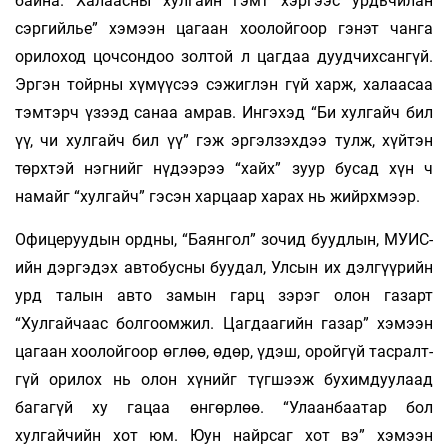
байна. Халаасны хулгайн гэмт хэргээс урдьчилан
сэргийлье” хэмээн цагаан хоолойгоор гэ­нэт чанга
орилоход цочсондоо золтой л цаг­даа дууд­чих­сангүй.
Эргэн тойрны хүмүүсээ сэ­жиглэн­­ гүй харж, халаасаа
тэмтэрч үзээд санаа ам­рав. Ингэхэд “Би хулгайч бил
үү, чи хулгайч бил үү” гэж эргэлзэхдээ тулж, хүйтэн
төрхтэй нэгнийг нүдээрээ “хайх” зуур бусад хүн ч
намайг “хул­гайч” гэсэн харцаар харах нь жийрхмээр.
Офицеруудын ордны, “Баянгол” зочид бууд­­­­­­­­­­­­­­­лын, МУИС-
ийн дэргэдэх авто­­бусны буудал, Улсын их дэлгүүрийн
урд талын авто замын гарц зэрэг олон газарт
“Хулгайчаас болгоомжил. Цагдаагийн газар” хэ­­­­­­мээн
цагаан хоо­­­лойгоор өглөө, өдөр, үдэш, оройгүй тасралт­­­
гүй орилох нь олон хү­­­нийг түгшээж бу­­­­­­хим­­­­дуулаад
багагүй ху гацаа өн­­­гөрлөө. “Улаан­­­­­­­­­­­­баатар бол
хулгайчийн хот юм. Юун найрсаг хот вэ” хэ­мээн