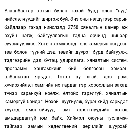
Улаанбаатар хотын булан тохой бүрд олон “нүд”
нийслэлчүүдийг ширтэж буй. Энэ оны нэг­­­­дүгээр сарын
байдлаар гэхэд нийслэлд 2758 хя­­­­­­налтын камер аж
ахуйн нэгж, байгууллагын гадна орчинд шинээр
суурилуулжээ. Хо­тын хэм­­­­жээнд теле камерын нэгдсэн
төв болон түү­­­­­ний дэд төвийг дүүрэг бүрд байгуулж,
тэд­­гээ­­­­­­рийн дэд бүтэц, удирдлага, хяналтын систем,
программ хангамжийг бий болгосон хэ­­­мээн
албаныхан ярь­даг. Гэтэл ху лгай, дээ рэм,
хүчирхийлэл хамгийн их гардаг гэр хорооллын захад
түнэр харанхуй ноёлж, ёлтойх гэрэлгүй, хяналтын
камергүй байдаг. Нохой шуугиулж, бүрэн­хийд харь­даг
хүү­­­хэд, эмэгтэйчүүд гэмт хэрэгтнүү­­­дийн хо­тод
амьдардаггүй юм байх. Хиймэл оюуны тусламж­­
тайгаар замын хөдөлгөөний зөрчлийг шуур­­хай