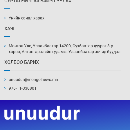
СУРТАЛЧИЛГАА БАЙРШУУЛАХ
Шинжлэх ухаанаа хөсөр хаясан улс
чадваргүй мэргэжилтнүүд л “үйлдвэрлэдэг”
Үнийн санал харах
3 цаг 55 мин
ХАЯГ
Аппликэйшн хөгжүүлэхийн оронд ажлаа хий,
Г.Дамдинням сайд аа
Монгол Улс, Улаанбаатар 14200, Сүхбаатар дүүрэг 8-р
4 цаг 25 мин
хороо, Алтангэрэлийн гудамж, Улаанбаатар зочид буудал
ХОЛБОО БАРИХ
Эвдэрхий замаар түрээ барьж, иргэдийнхээ
халаасыг тэмтэрч эхэллээ
unuudur@mongolnews.mn
4 цаг 55 мин
976-11-330801
Тэтгэлэг, хөнгөлөлттэй зээлийн санхүүжилт
саатсанаас олон оюутан төлбөрийн
дарамтад оров
20 цаг 25 мин
Налайх дүүргийнхэн хошой аваргаар