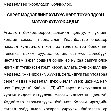
мэ­­­дээллээр “хоолло­­­­дог” болчихлоо.
СӨРӨГ МЭДЭЭЛЛИЙГ ХҮМҮҮС ӨӨРТ ТОХИОЛДСОН
МЭТЭЭР ХҮЛЭЭЖ АВДАГ
Агаарын бохирдлоороо дэлхийд цоллуулж, үхлийн
хөндий хэмээн нэрлэгддэг Улаанбаатар өнөөдөр
нэмээд хулгайчдын хот гэх тодотголтой болох нь.
Телевиз, цахим хуудас, сонин, сэт­­­гүүл, фэйсбүүк,
инстаграм зэрэг сошиал орчин, ер нь хаа сайгүй олон
нийтийг түгшээсэн гэмт хэ­­­­­рэг, аллага, хүчирхийллийн
мэдээнд “жив­чих­­­сэн”. Хүүхэд, хөгшидгүй гар утсаараа
сөрөг мэ­­­­дээ мэ­­­­дээлэл, дүрс бичлэг үзэж, цахимд нэг­
нээ “цов­­­­­­­долж” байна. ЦЕГ, АТГ зэрэг байгуул­­­лага нь
хүртэл айдаст автуулсан мессеж илгээх нь цөөн­­­­­­гүй.
Хэ­­дийгээр сэрэмжлүүлж буй мэт бо­­ловч иргэ­­дийн
сэтгэл зүйд ямар хохирол уч­­руулж байгаагаа ер