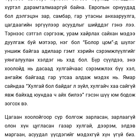
хүртэл да­­рамталмааргүй байна. Европын орнуудад
бол дэлгэцэн зар, самбар, гар утасны анхааруулга,
цаг­даагийн эргүүлээр асуудлыг шийддэг гэнэ лээ.
Тэрнээс сэтгэл сэргээж, урам хайрлах сайхан мэдээ
дуулгаж буй мэтээр, нэг бол “Болор цом”-д шүлэг
уншиж байгаа адилаар гэмт хэ­рийн сэ­­рэмжлүүлгийг
уянгалуулан хэлдэг нь хэд бол. Бүр сүүлдээ, энэ
хоолойд нь дасаад хулгайчаас сэ­рэмжлэх бүү хэл,
ангайж байгаад гар утсаа алдаж мэдэх нь. Ямар
сайндаа “Хулгай бол байдаг л зүйл, хулгайч хаа сайгүй
явж бай­­хад юундаа ч айх билээ” гэсэн шүү юм бодож
зогсох вэ.
Цагаан хоолойгоор сүр болгож зарласан, зарлаагүй
олон хүн цугласан газар хулгай, дээрэм, элдэв
маргаан, асуудал үүсдэгийг мэ­­дэхгүй хүн үгүй биз.