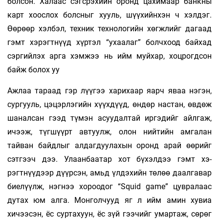
болсон. Халаас сэгсрэхийн оронд ца­химаар банкны
карт хоослох болс­­ныг хууль, шүү­­­хийн­­­хэн ч хэлдэг.
Өөрөөр хэлбэл, тех­­­­­­­ник тех­но­­ло­­­­гийн хөгжлийг дагаад
гэмт хэ­рэгтнүүд хүртэл “ухаалаг” болч­хоод байхад
сэргийлэх арга хэмжээ нь ийм муйхар, хоцрогдсон
байж бо­­лох уу
Ажлаа тараад гэр лүүгээ хари­­хаар яарч яваа нэгэн,
сургууль, цэцэрлэгийн хүүх­дүүд, өн­­­дөр настан, өвдөж
шаналсан гээд түмэн асуу­далтай иргэдийг айлгаж,
ичээж, түгшүүрт автуулж, олон нийтийн амгалан
тайван байдлыг алдаг­­дуу­­­ла­­­­­­хын оронд арай өөрийг
сэтгээч дээ. Улаан­­баатар хот бүхэлдээ гэмт хэ­­­­­­
рэгтнүүдээр дүүрсэн, амьд үлдэхийн төлөө даалгавар
биелүүлж, нэг­­нээ хороодог “Squid game” цувралаас
дутах юм алга. Монголчууд яг л ийм амин хувиа
хичээсэн, ёс суртахуун, ёс зүй гээчийг умартаж, сөрөг