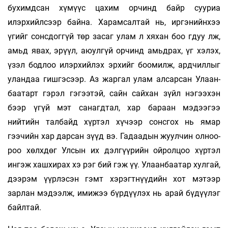
бухимдсан хүмүүс ца­­­­хим орчинд байр сууриа
илэрхийлсээр байна. Харамсалтай нь, ир­гэнийнхээ
үгийг сонсдоггүй төр засаг улам л хяхан боо гдуу лж,
амьд явах, эрүүл, аюулгүй орчинд амьдрах, үг хэлэх,
үзэл бод­­­лоо илэр­­­­­­хийлэх эрхийг боомилж, ардчиллыг
улан­­даа гишгэ­­сээр. Аз жаргал улам алсарсан Улаан­­­­
баатарт гэрэл гэгээтэй, сайн сайхан зүйл нэгээ­­­хэн
бээр үгүй мэт санагдтал, хар бараан мэдээ­­­­гээ
нийтийн талбайд хүртэл хүчээр сонсгох нь ямар
гээчийн хар дарсан зүүд вэ. Гадаа­­дын жуулчин ол­­­­ноо­
роо хөлхдөг Улсын их дэлгүүрийн ойрол­­­­цоо хүртэл
ингэж хашхирах хэ­­­­ рэг бий гэж үү. Улаан­­­­баатар хулгай,
дээрэм үүрлэсэн гэмт хэ­­­­­рэгт­нүү­дийн хот мэтээр
зарлан мэдээлж, ими­­­­­­­жээ бүрдүүлэх нь арай бүдүүлэг
байлтай.