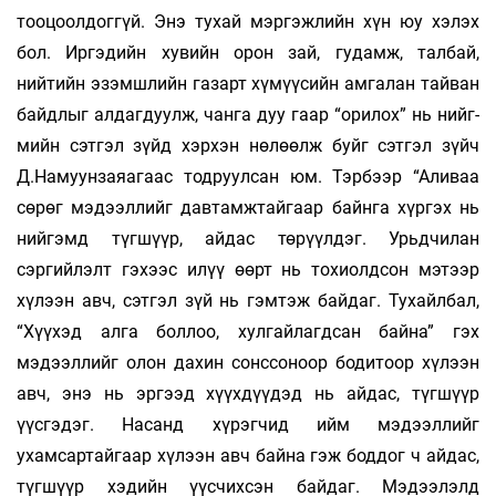
тооцоолдоггүй. Энэ ту­хай мэргэжлийн хүн юу хэлэх
бол. Иргэ­дийн ху­­­­­вийн орон зай, гудамж, талбай,
нийтийн эзэмш­­­­­­лийн газарт хүмүүсийн амгалан тайван
байд­­­­­­­­­лыг алдаг­дуулж, чанга дуу гаар “орилох” нь нийг­­­­­
мийн сэтгэл зүйд хэрхэн нөлөөлж буйг сэтгэл зүйч
Д.Намуунзаяагаас тод­­руулсан юм. Тэр­­­­­­бээр “Аливаа
сөрөг мэ­дээллийг давтамжтайгаар байнга хүргэх нь
нийгэмд түгшүүр, ай­­­дас төрүүлдэг. Урьдчилан
сэргийлэлт гэхээс илүү өөрт нь тохиолдсон мэтээр
хүлээн авч, сэтгэл зүй нь гэмтэж байдаг. Тухайлбал,
“Хүүхэд алга боллоо, хулгайлагдсан байна” гэх
мэдээллийг олон дахин сонссоноор бодитоор хүлээн
авч, энэ нь эргээд хүүхдүүдэд нь айдас, түгшүүр
үүсгэдэг. Насанд хүрэгчид ийм мэдээллийг
ухамсартайгаар хүлээн авч байна гэж боддог ч ай­­­­­­­­­­­­­­­­­­­­дас,
түгшүүр хэдийн үүсчихсэн байдаг. Мэ­­­дээ­­лэлд