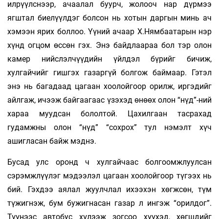
илрүүлснээр, ачаалал буурч, жолооч нар дүрмээ
ягштал биелүүлдэг болсон нь хо­тын дар­гын минь ач
хэмээн ярих бол­лоо. Үүний ачаар Х.Нямбаатарын нэр
хүнд огцом өссөн гэх. Энэ байд­­лаараа бол тэр олон
камер нийслэлчүүдийн үйлдэл бүрийг бичиж,
хулгайчийг гишгэх газаргүй болгож баймаар. Гэ­тэл
энэ нь бага­­­даад цагаан хоолойгоор орилж, иргэ­дийг
айлгаж, ичээж байгаагаас үзэхэд өнөөх олон “нүд”-ний
хараа муудсан бололтой. Цахилгаан тасра­­­хад
гудамжны олон “нүд” “сохрох” тул нэмэлт хүч
ашигласан байж мэднэ.
Бусад улс оронд ч хулгайчаас болгоомж­­луулсан
сэрэмжлүүлэг мэдээлэл цагаан хоолойгоор түгээх нь
бий. Гэхдээ аялал жуулчлал ихээ­­хэн хөгжсөн, түм
түжигнэж, бум бужиг­­насан газар л ингэж “орилдог”.
Түүнээс авто­бус хүлээж зогсоо хүүхэд, хөгшдийг