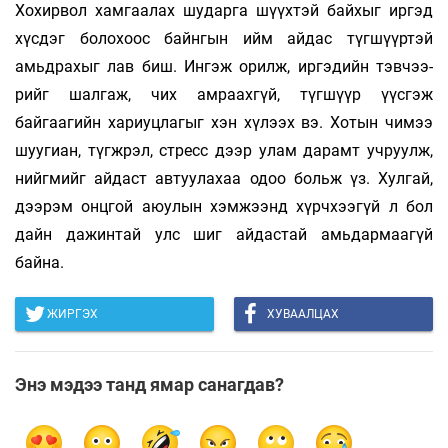
Хохирвол хамгаалах шударга шүүхтэй байхыг иргэд
хүсдэг болохоос байнгын ийм айдас түгшүүртэй
амьдрахыг лав биш. Ингэж орилж, иргэдийн тэвчээ­
рийг шалгаж, чих амраахгүй, түгшүүр үүсгэж
байгаагийн хариуцлагыг хэн хүлээх вэ. Хо­­­тын чимээ
шуугиан, түгжрэл, стресс дээр улам да­­рамт учруулж,
нийгмийг айдаст автуулахаа одоо больж үз. Хулгай,
дээрэм онцгой аюулын хэмжээнд хүрчхээгүй л бол
дайн дажинтай улс шиг айдастай амьдармаагүй
байна.
ЖИРГЭХ
ХУВААЛЦАХ
Энэ мэдээ танд ямар санагдав?