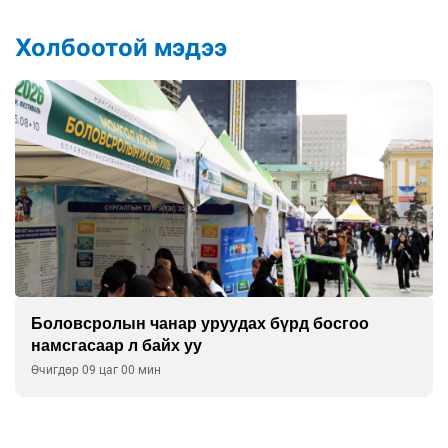
Холбоотой мэдээ
Боловсролын чанар уруудах бүрд босгоо
намсгасаар л байх уу
Өчигдөр 09 цаг 00 мин