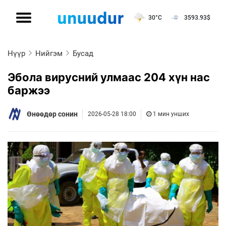
30°C
3593.93
$
Нүүр
Нийгэм
Бусад
Эбола вирусний улмаас 204 хүн нас
баржээ
Өнөөдөр сонин
2026-05-28 18:00
1 мин унших