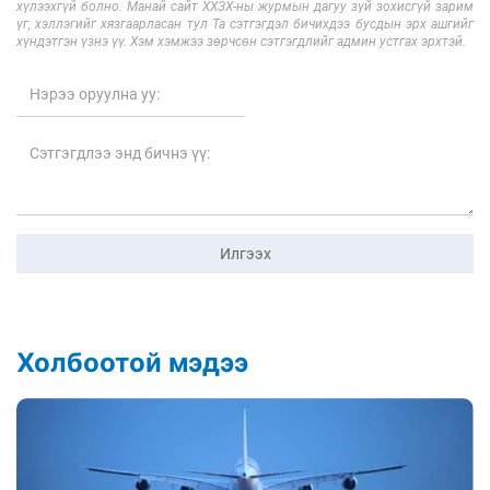
хүлээхгүй болно. Манай сайт ХХЗХ-ны журмын дагуу зүй зохисгүй зарим
үг, хэллэгийг хязгаарласан тул Та сэтгэгдэл бичихдээ бусдын эрх ашгийг
хүндэтгэн үзнэ үү. Хэм хэмжээ зөрчсөн сэтгэгдлийг админ устгах эрхтэй.
Илгээх
Холбоотой мэдээ