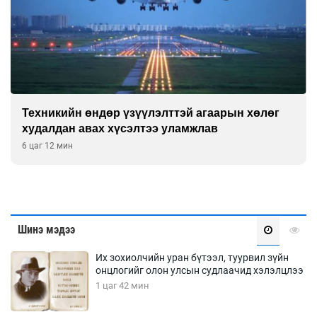
Техникийн өндөр үзүүлэлттэй агаарын хөлөг
худалдан авах хүсэлтээ уламжлав
6 цаг 12 мин
Шинэ мэдээ
Их зохиолчийн уран бүтээл, туурвил зүйн
онцлогийг олон улсын судлаачид хэлэлцлээ
1 цаг 42 мин