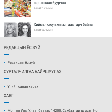
сарынхаас буурчээ
4 цаг 12 мин
Хиймэл оюун хяналтаас гарч байна
4 цаг 42 мин
РЕДАКЦЫН ЁС ЗҮЙ
Эмэгтэйчүүд Бээжин, эрэгтэйчүүд Японд
бэлтгэл базаахаар хилийн дээс алхлаа
5 цаг 12 мин
Редакцын ёс зүй
СУРТАЛЧИЛГАА БАЙРШУУЛАХ
АНУ-ын Цэргийн кибер командлалаын
ажилтнууд амиа хорлох явдал эрс
нэмэгджээ
Үнийн санал харах
5 цаг 20 мин
ХАЯГ
Монголын шигшээ Хонконгийн багийг ялж,
эхний хожлоо авлаа
Монгол Улс, Улаанбаатар 14200, Сүхбаатар дүүрэг 8-р