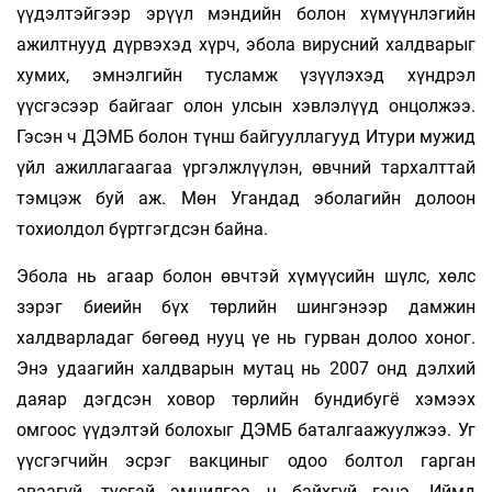
үүдэлтэйгээр эрүүл мэндийн болон хүмүүнлэгийн
ажилтнууд дүрвэхэд хүрч, эбола вирусний халдварыг
хумих, эмнэлгийн тусламж үзүүлэхэд хүндрэл
үүсгэсээр байгааг олон улсын хэвлэлүүд онцолжээ.
Гэсэн ч ДЭМБ болон түнш байгууллагууд Итури мужид
үйл ажиллагаагаа үргэлжлүүлэн, өвчний тархалттай
тэмцэж буй аж. Мөн Угандад эболагийн долоон
тохиолдол бүртгэгдсэн байна.
Эбола нь агаар болон өвчтэй хүмүүсийн шүлс, хөлс
зэрэг биеийн бүх төрлийн шингэнээр дамжин
халдварладаг бөгөөд нууц үе нь гурван долоо хоног.
Энэ удаагийн халдварын мутац нь 2007 онд дэлхий
даяар дэгдсэн ховор төрлийн бундибугё хэмээх
омгоос үүдэлтэй болохыг ДЭМБ баталгаажуулжээ. Уг
үүсгэгчийн эсрэг вакциныг одоо болтол гарган
аваагүй, тусгай эмчилгээ ч байхгүй гэнэ. Иймд