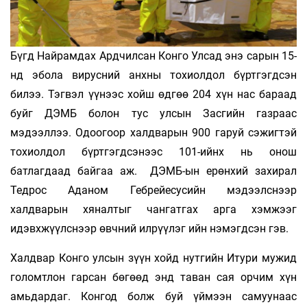
Бүгд Найрамдах Ардчилсан Конго Улсад энэ сарын 15-
нд эбола вирусний анхны тохиолдол бүртгэгдсэн
билээ. Тэгвэл үүнээс хойш өдгөө 204 хүн нас бараад
буйг ДЭМБ болон тус улсын Засгийн газраас
мэдээллээ. Одоогоор халдварын 900 гаруй сэжигтэй
тохиолдол бүртгэгдсэнээс 101-ийнх нь онош
батлагдаад байгаа аж. ДЭМБ-ын ерөнхий захирал
Тедрос Аданом Гебрейесусийн мэдээлснээр
халдварын хяналтыг чангатгах арга хэмжээг
идэвхжүүлснээр өвчний илрүүлэг ийн нэмэгдсэн гэв.
Халдвар Конго улсын зүүн хойд нутгийн Итури мужид
голомтлон гарсан бөгөөд энд таван сая орчим хүн
амьдардаг. Конгод болж буй үймээн самуунаас