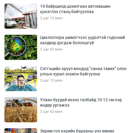
19 байршилд цахилгаан автомашин
цэнэглэх станц байгууллаа
2 цаг 12 мин
Циклоспора шимэгчээс үүдэлтэй гэдэсний
халдвар дэгдэж болзошгүй
2 цаг 42 мин
Сэтгэцийн эрүүл мэндэд “санаа тавих” олон
улсын хурал зохион байгуулна
3 цаг 12 мин
Улаан буудай ихэнх талбайд 10-12 см-ээр
өндөр ургажээ
3 цаг 42 мин
Зарим гол нэрийн барааны үнэ өмнөх