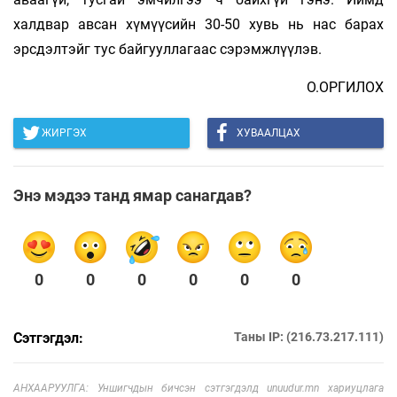
халдвар авсан хүмүүсийн 30-50 хувь нь нас барах
эрсдэлтэйг тус байгууллагаас сэрэмжлүүлэв.
О.ОРГИЛОХ
ЖИРГЭХ
ХУВААЛЦАХ
Энэ мэдээ танд ямар санагдав?
0
0
0
0
0
0
Сэтгэгдэл:
Таны IP: (216.73.217.111)
АНХААРУУЛГА: Уншигчдын бичсэн сэтгэгдэлд unuudur.mn хариуцлага