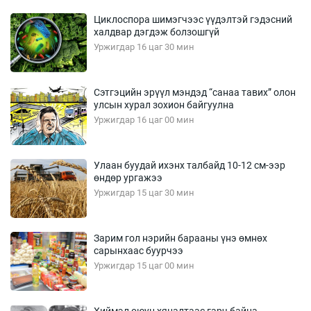
Циклоспора шимэгчээс үүдэлтэй гэдэсний
халдвар дэгдэж болзошгүй
Уржигдар 16 цаг 30 мин
Сэтгэцийн эрүүл мэндэд “санаа тавих” олон
улсын хурал зохион байгуулна
Уржигдар 16 цаг 00 мин
Улаан буудай ихэнх талбайд 10-12 см-ээр
өндөр ургажээ
Уржигдар 15 цаг 30 мин
Зарим гол нэрийн барааны үнэ өмнөх
сарынхаас буурчээ
Уржигдар 15 цаг 00 мин
Хиймэл оюун хяналтаас гарч байна