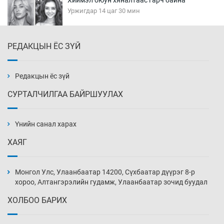
Уржигдар 14 цаг 30 мин
РЕДАКЦЫН ЁС ЗҮЙ
Эмэгтэйчүүд Бээжин, эрэгтэйчүүд Японд
бэлтгэл базаахаар хилийн дээс алхлаа
Уржигдар 14 цаг 00 мин
Редакцын ёс зүй
СУРТАЛЧИЛГАА БАЙРШУУЛАХ
АНУ-ын Цэргийн кибер командлалаын
ажилтнууд амиа хорлох явдал эрс
нэмэгджээ
Үнийн санал харах
Уржигдар 13 цаг 52 мин
ХАЯГ
Монголын шигшээ Хонконгийн багийг ялж,
эхний хожлоо авлаа
Монгол Улс, Улаанбаатар 14200, Сүхбаатар дүүрэг 8-р
Уржигдар 13 цаг 30 мин
хороо, Алтангэрэлийн гудамж, Улаанбаатар зочид буудал
ХОЛБОО БАРИХ
Техникийн өндөр үзүүлэлттэй агаарын хөлөг
худалдан авах хүсэлтээ уламжлав