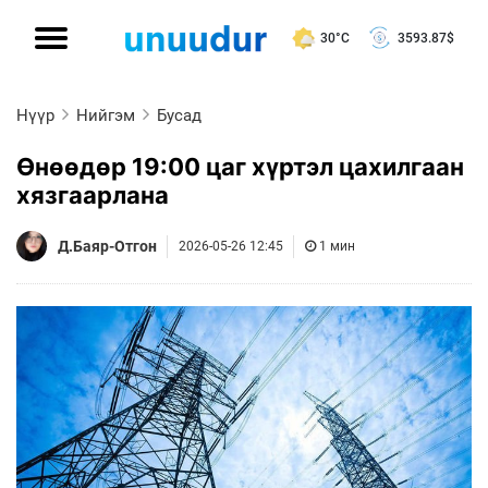
30°C
3593.87
$
Нүүр
Нийгэм
Бусад
Өнөөдөр 19:00 цаг хүртэл цахилгаан
хязгаарлана
Д.Баяр-Отгон
2026-05-26 12:45
1 мин