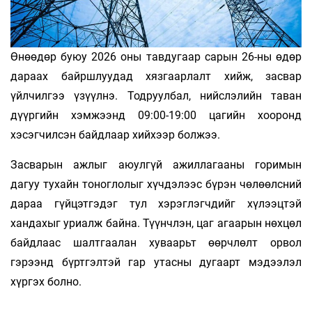
Өнөөдөр буюу 2026 оны тавдугаар сарын 26-ны өдөр
дараах байршлуудад хязгаарлалт хийж, засвар
үйлчилгээ үзүүлнэ. Тодруулбал, нийслэлийн таван
дүүргийн хэмжээнд 09:00-19:00 цагийн хооронд
хэсэгчилсэн байдлаар хийхээр болжээ.
Засварын ажлыг аюулгүй ажиллагааны горимын
дагуу тухайн тоноглолыг хүчдэлээс бүрэн чөлөөлсний
дараа гүйцэтгэдэг тул хэрэглэгчдийг хүлээцтэй
хандахыг уриалж байна. Түүнчлэн, цаг агаарын нөхцөл
байдлаас шалтгаалан хуваарьт өөрчлөлт орвол
гэрээнд бүртгэлтэй гар утасны дугаарт мэдээлэл
хүргэх болно.