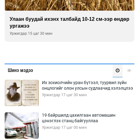
Улаан буудай ихэнх талбайд 10-12 см-ээр өндөр
ургажээ
Уржигдар 15 цаг 30 мин
Шинэ мэдээ
Их зохиолчийн уран бүтээл, туурвил зүйн
онцлогийг олон улсын судлаачид хэлэлцлээ
Уржигдар 17 цаг 30 мин
19 байршилд цахилгаан автомашин
цэнэглэх станц байгууллаа
Уржигдар 17 цаг 00 мин