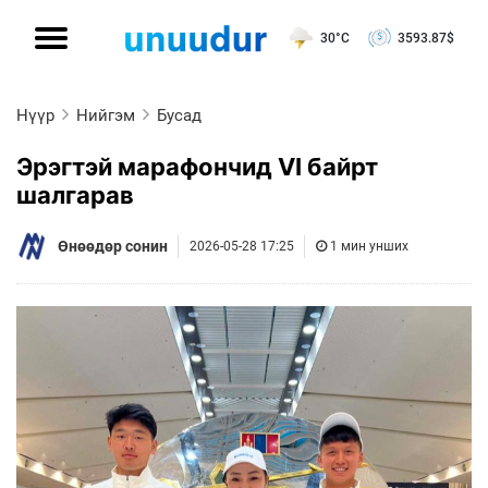
30°C
3593.87
$
Нүүр
Нийгэм
Бусад
Эрэгтэй марафончид VI байрт
шалгарав
Өнөөдөр сонин
2026-05-28 17:25
1 мин унших