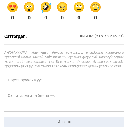
0
0
0
0
0
0
Сэтгэгдэл:
Таны IP: (216.73.216.73)
АНХААРУУЛГА: Уншигчдын бичсэн сэтгэгдэлд unuudur.mn хариуцлага
хүлээхгүй болно. Манай сайт ХХЗХ-ны журмын дагуу зүй зохисгүй зарим
үг, хэллэгийг хязгаарласан тул Та сэтгэгдэл бичихдээ бусдын эрх ашгийг
хүндэтгэн үзнэ үү. Хэм хэмжээ зөрчсөн сэтгэгдлийг админ устгах эрхтэй.
Илгээх