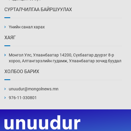
СУРТАЛЧИЛГАА БАЙРШУУЛАХ
Хиймэл оюун хяналтаас гарч байна
2026-08-07
Үнийн санал харах
ХАЯГ
Эмэгтэйчүүд Бээжин, эрэгтэйчүүд Японд
бэлтгэл базаахаар хилийн дээс алхлаа
Монгол Улс, Улаанбаатар 14200, Сүхбаатар дүүрэг 8-р
2026-08-07
хороо, Алтангэрэлийн гудамж, Улаанбаатар зочид буудал
ХОЛБОО БАРИХ
АНУ-ын Цэргийн кибер командлалаын
ажилтнууд амиа хорлох явдал эрс
нэмэгджээ
unuudur@mongolnews.mn
2026-08-07
976-11-330801
Монголын шигшээ Хонконгийн багийг ялж,
эхний хожлоо авлаа
2026-08-07