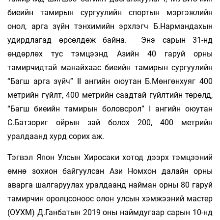
биеийн тамирын сургуулийн спортын мэргэжлийн
онол, арга зүйн тэнхимийн эрхлэгч Б.Нармандахын
удирдлагад өрсөлдөж байна. Энэ сарын 31-нд
өндөрлөх тус тэмцээнд Азийн 40 гаруй орны
тамирчидтай манайхаас биеийн тамирын сургуулийн
“Багш арга зүйч” II ангийн оюутан Б.Мөнгөнхуяг 400
метрийн гүйлт, 400 метрийн саадтай гүйлтийн төрөлд,
“Багш биеийн тамирын боловсрол” I ангийн оюутан
С.Батзориг ойрын зай болох 200, 400 метрийн
уралдаанд хурд сорих аж.
Тэгвэл Япон Улсын Хиросаки хотод дээрх тэмцээний
өмнө зохион байгуулсан Ази Номхон далайн орны
аварга шалгаруулах уралдаанд найман орны 80 гаруй
тамирчин оролцсоноос олон улсын хэмжээний мастер
(ОУХМ) Д.Ганбатын 2019 оны наймдугаар сарын 10-нд