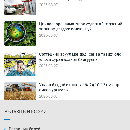
2026-08-07
Циклоспора шимэгчээс үүдэлтэй гэдэсний
халдвар дэгдэж болзошгүй
2026-08-07
Сэтгэцийн эрүүл мэндэд “санаа тавих” олон
улсын хурал зохион байгуулна
2026-08-07
Улаан буудай ихэнх талбайд 10-12 см-ээр
өндөр ургажээ
2026-08-07
РЕДАКЦЫН ЁС ЗҮЙ
Зарим гол нэрийн барааны үнэ өмнөх
сарынхаас буурчээ
2026-08-07
Редакцын ёс зүй