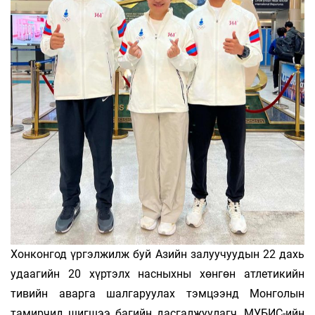
Хонконгод үргэлжилж буй Азийн залуучуудын 22 дахь
удаагийн 20 хүртэлх насныхны хөнгөн атлетикийн
тивийн аварга шалгаруулах тэмцээнд Монголын
тамирчид шигшээ багийн дасгалжуулагч, МУБИС-ийн