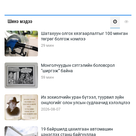
Шинэ мэдээ
Шатахуун олгох хязгаарлалтыг 100 мянган
төгрөг болгож нэмлээ
29 мин
Монголчуудын сэтгэлийн боловсрол
“ширгэж” байна
59 мин
Их зохиолчийн уран бүтээл, туурвил зүйн
онцлогийг олон улсын судлаачид хэлэлцлээ
2026-08-07
19 байршилд цахилгаан автомашин
цэнэглэх станц байгууллаа