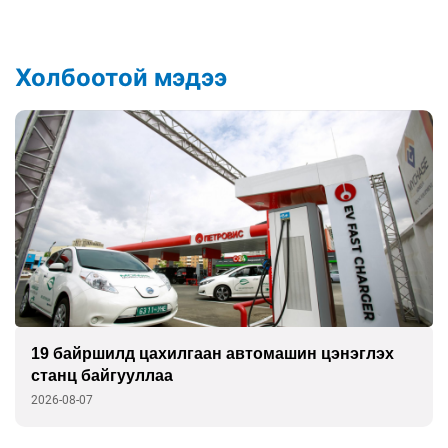
Холбоотой мэдээ
ан автомашин цэнэглэх
Циклоспора шимэгчээ
халдвар дэгдэж болз
2026-08-07