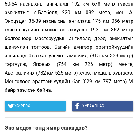
50-54 насныхны ангилалд 192 км 678 метр гүйсэн
амжилтыг И.Батболд 220 км 082 метр, мөн А.
Энхцэцэг 35-39 насныхны ангилалд 175 км 056 метр
гүйсэн хувийн амжилтаа ахиулан 193 км 352 метр
болгосноор мастеруудын ангилалд дээд амжилтыг
шинэчлэн тогтоов. Багийн дүнгээр эрэгтэйчүүдийн
ангилалд Энэтхэг улсын тамирчид (815 км 333 метр)
тэргүүлж, Японых (754 км 726 метр) мөнгө,
Австралийнх (732 км 525 метр) хүрэл медаль хүртжээ.
Монголоос эрэгтэйчүүдийн баг (629 км 797 метр) VI
байр эзэлсэн байна.
ЖИРГЭХ
ХУВААЛЦАХ
Энэ мэдээ танд ямар санагдав?