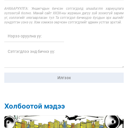
АНХААРУУЛГА: Уншигчдын бичсэн сэтгэгдэлд unuudur.mn хариуцлага
хүлээхгүй болно. Манай сайт ХХЗХ-ны журмын дагуу зүй зохисгүй зарим
үг, хэллэгийг хязгаарласан тул Та сэтгэгдэл бичихдээ бусдын эрх ашгийг
хүндэтгэн үзнэ үү. Хэм хэмжээ зөрчсөн сэтгэгдлийг админ устгах эрхтэй.
Илгээх
Холбоотой мэдээ