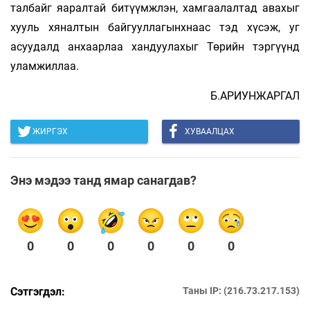
талбайг яаралтай битүүмжлэн, хамгаалалтад авахыг
хууль хяналтын байгууллагынхнаас тэд хүсэж, уг
асуудалд анхаарлаа хандуулахыг Төрийн тэргүүнд
уламжиллаа.
Б.АРИУНЖАРГАЛ
ЖИРГЭХ
ХУВААЛЦАХ
Энэ мэдээ танд ямар санагдав?
0
0
0
0
0
0
Сэтгэгдэл:
Таны IP: (216.73.217.153)