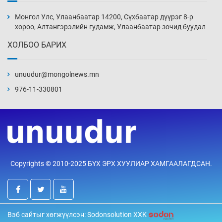
Монголын шигшээ Хонконгийн багийг ялж,
эхний хожлоо авлаа
Монгол Улс, Улаанбаатар 14200, Сүхбаатар дүүрэг 8-р
Уржигдар 13 цаг 30 мин
хороо, Алтангэрэлийн гудамж, Улаанбаатар зочид буудал
ХОЛБОО БАРИХ
Техникийн өндөр үзүүлэлттэй агаарын хөлөг
худалдан авах хүсэлтээ уламжлав
unuudur@mongolnews.mn
Уржигдар 13 цаг 00 мин
976-11-330801
“Шатахууны бус, бодлогын хомсдол
нүүрлээд байна”
Уржигдар 12 цаг 30 мин
Дөрвөн чиглэлд шөнийн автобус иргэдэд
Copyrights © 2010-2025 БҮХ ЭРХ ХУУЛИАР ХАМГААЛАГДСАН.
үйлчилж буй гэв
Уржигдар 12 цаг 00 мин
“Туул усан цогцолбор”-ын ТЭЗҮ-ийг
Вэб сайтыг хөгжүүлсэн: Sodonsolution ХХК
Энэтхэгийн компанид хариуцуулжээ