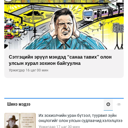
Сэтгэцийн эрүүл мэндэд “санаа тавих” олон
улсын хурал зохион байгуулна
Уржигдар 16 цаг 00 мин
Шинэ мэдээ
Их зохиолчийн уран бүтээл, туурвил зүйн
онцлогийг олон улсын судлаачид хэлэлцлээ
Уржигдар 17 цаг 30 мин