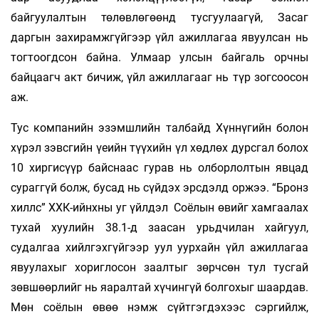
байгуулалтын төлөвлөгөөнд тусгуулаагүй, Засаг
даргын захирамжгүйгээр үйл ажиллагаа явуулсан нь
тогтоогдсон байна. Улмаар улсын байгаль орчны
байцаагч акт бичиж, үйл ажиллагааг нь түр зогсоосон
аж.
Тус компанийн эзэмшлийн талбайд Хүннүгийн болон
хүрэл зэвсгийн үеийн түүхийн үл хөдлөх дурсгал болох
10 хиргисүүр байснаас гурав нь олборлолтын явцад
сураггүй болж, бусад нь сүйдэх эрсдэлд оржээ. “Бронз
хиллс” ХХК-ийнхны уг үйлдэл Соёлын өвийг хамгаалах
тухай хуулийн 38.1-д заасан урьдчилан хайгуул,
судалгаа хийлгэхгүйгээр уул уурхайн үйл ажиллагаа
явуулахыг хориглосон заалтыг зөрчсөн тул тусгай
зөвшөөрлийг нь яаралтай хүчингүй болгохыг шаардав.
Мөн соёлын өвөө нэмж сүйтгэгдэхээс сэргийлж,