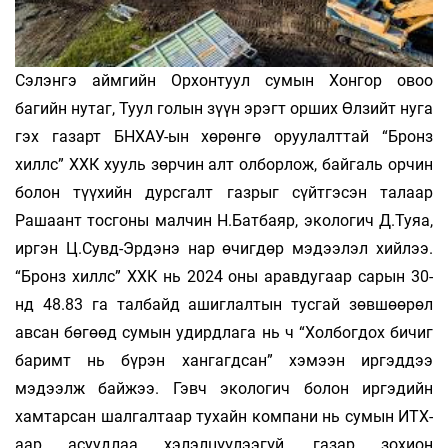
Сэлэнгэ аймгийн Орхонтуул сумын Хонгор овоо
багийн нутаг, Туул голын зүүн эрэгт орших Өлзийт нуга
гэх газарт БНХАУ-ын хөрөнгө оруулалттай “Бронз
хиллс” ХХК хууль зөрчин алт олборлож, байгаль орчин
болон түүхийн дурсгалт газрыг сүйтгэсэн талаар
Рашаант тосгоны малчин Н.Батбаяр, экологич Д.Туяа,
иргэн Ц.Сувд-Эрдэнэ нар өчигдөр мэдээлэл хийлээ.
“Бронз хиллс” ХХК нь 2024 оны аравдугаар сарын 30-
нд 48.83 га талбайд ашиглалтын тусгай зөвшөөрөл
авсан бөгөөд сумын удирдлага нь ч “Холбогдох бичиг
баримт нь бүрэн хангагдсан” хэмээн иргэддээ
мэдээлж байжээ. Гэвч экологич болон иргэдийн
хамтарсан шалгалтаар тухайн компани нь сумын ИТХ-
аар асуудлаа хэлэлцүүлээгүй, газар зохион