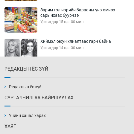
Зарим гол нэрийн барааны үнэ өмнөх
сарынхаас буурчээ
Уржигдар 15 цаг 00 мин
Хиймэл оюун хяналтаас гарч байна
Уржигдар 14 цаг 30 мин
РЕДАКЦЫН ЁС ЗҮЙ
Эмэгтэйчүүд Бээжин, эрэгтэйчүүд Японд
бэлтгэл базаахаар хилийн дээс алхлаа
Уржигдар 14 цаг 00 мин
Редакцын ёс зүй
СУРТАЛЧИЛГАА БАЙРШУУЛАХ
АНУ-ын Цэргийн кибер командлалаын
ажилтнууд амиа хорлох явдал эрс
нэмэгджээ
Үнийн санал харах
Уржигдар 13 цаг 52 мин
ХАЯГ