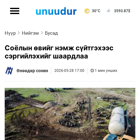
30°C
3593.87
$
Нүүр
Нийгэм
Бусад
Соёлын өвийг нэмж сүйтгэхээс
сэргийлэхийг шаардлаа
Өнөөдөр сонин
2026-05-28 17:00
1 мин унших