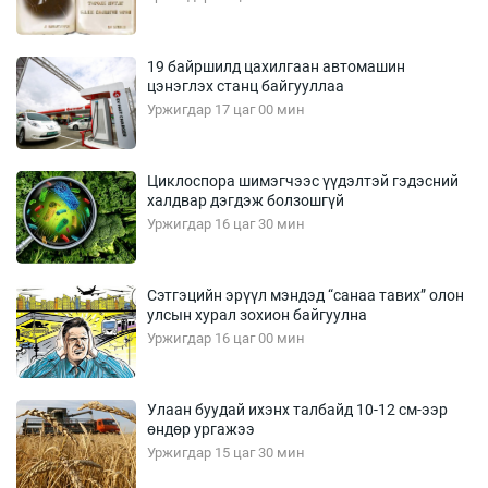
19 байршилд цахилгаан автомашин
цэнэглэх станц байгууллаа
Уржигдар 17 цаг 00 мин
Циклоспора шимэгчээс үүдэлтэй гэдэсний
халдвар дэгдэж болзошгүй
Уржигдар 16 цаг 30 мин
Сэтгэцийн эрүүл мэндэд “санаа тавих” олон
улсын хурал зохион байгуулна
Уржигдар 16 цаг 00 мин
Улаан буудай ихэнх талбайд 10-12 см-ээр
өндөр ургажээ
Уржигдар 15 цаг 30 мин