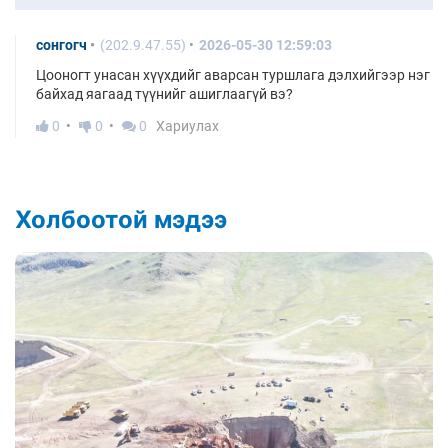
сонгогч
(202.9.47.55)
2026-05-30 12:59:03
Цооногт унасан хүүхдийг аварсан туршлага дэлхийгээр нэг
байхад яагаад түүнийг ашиглаагүй вэ?
0
0
0
Хариулах
Холбоотой мэдээ