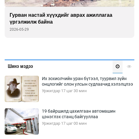
“Тэнгэрт дүүлсэн орь залуу нас минь”
үзэсгэлэн дэлгэлээ
2026-05-22
Шинэ мэдээ
Их зохиолчийн уран бүтээл, туурвил зүйн
онцлогийг олон улсын судлаачид хэлэлцлээ
Уржигдар 17 цаг 30 мин
19 байршилд цахилгаан автомашин
цэнэглэх станц байгууллаа
Уржигдар 17 цаг 00 мин