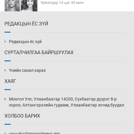
Уржигдар 14 цаг 30 мин
РЕДАКЦЫН ЁС ЗҮЙ
Эмэгтэйчүүд Бээжин, эрэгтэйчүүд Японд
бэлтгэл базаахаар хилийн дээс алхлаа
Уржигдар 14 цаг 00 мин
Редакцын ёс зүй
СУРТАЛЧИЛГАА БАЙРШУУЛАХ
АНУ-ын Цэргийн кибер командлалаын
ажилтнууд амиа хорлох явдал эрс
нэмэгджээ
Үнийн санал харах
Уржигдар 13 цаг 52 мин
ХАЯГ
Монголын шигшээ Хонконгийн багийг ялж,
эхний хожлоо авлаа
Монгол Улс, Улаанбаатар 14200, Сүхбаатар дүүрэг 8-р
Уржигдар 13 цаг 30 мин
хороо, Алтангэрэлийн гудамж, Улаанбаатар зочид буудал
ХОЛБОО БАРИХ
Техникийн өндөр үзүүлэлттэй агаарын хөлөг
худалдан авах хүсэлтээ уламжлав
unuudur@mongolnews.mn
Уржигдар 13 цаг 00 мин