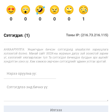
0
0
0
0
0
1
Сэтгэгдэл: (1)
Таны IP: (216.73.216.115)
АНХААРУУЛГА: Уншигчдын бичсэн сэтгэгдэлд unuudur.mn хариуцлага
хүлээхгүй болно. Манай сайт ХХЗХ-ны журмын дагуу зүй зохисгүй зарим
үг, хэллэгийг хязгаарласан тул Та сэтгэгдэл бичихдээ бусдын эрх ашгийг
хүндэтгэн үзнэ үү. Хэм хэмжээ зөрчсөн сэтгэгдлийг админ устгах эрхтэй.
Илгээх