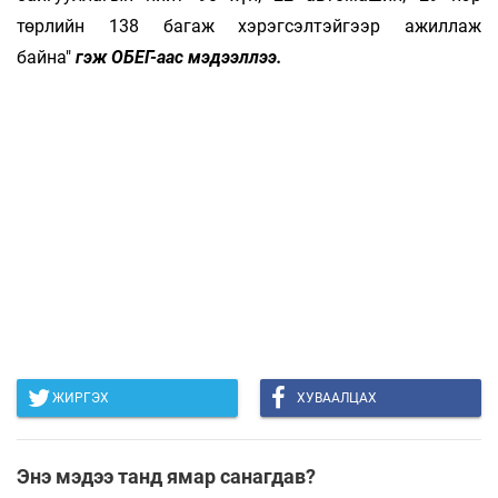
төрлийн 138 багаж хэрэгсэлтэйгээр ажиллаж
байна"
гэж ОБЕГ-аас мэдээллээ.
ЖИРГЭХ
ХУВААЛЦАХ
Энэ мэдээ танд ямар санагдав?