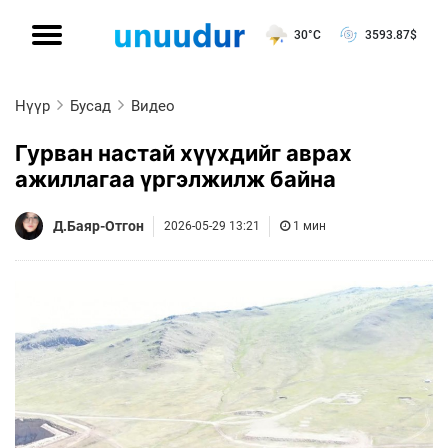
30°C
3593.87
$
Нүүр
Бусад
Видео
Гурван настай хүүхдийг аврах
ажиллагаа үргэлжилж байна
Д.Баяр-Отгон
2026-05-29 13:21
1 мин