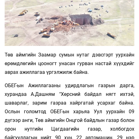
Төв аймгийн Заамар сумын нутаг дэвсгэрт уурхайн
өрөмдлөгийн цооногт унасан гурван настай хүүхдийг
аврах ажиллагаа үргэлжилж байна.
ОБЕГ-ын Ажиллагааны удирдлагын газрын дарга,
хурандаа А.Дашням "Хөрсний байдал нягт ихтэй,
шаварлаг, зарим газраа хайргатай усархаг байна.
Ослын голомтод ОБЕГ-ын харьяа Уул уурхайн 09
дүгээр анги, Төв аймгийн Онцгой байдлын газар болон
орон нутгийн Цагдаагийн газар, холбогдох
байгууллагын нийт 90 хүн, 22 автомашин, 29 нэр