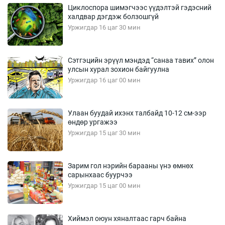
Циклоспора шимэгчээс үүдэлтэй гэдэсний
халдвар дэгдэж болзошгүй
Уржигдар 16 цаг 30 мин
Сэтгэцийн эрүүл мэндэд “санаа тавих” олон
улсын хурал зохион байгуулна
Уржигдар 16 цаг 00 мин
Улаан буудай ихэнх талбайд 10-12 см-ээр
өндөр ургажээ
Уржигдар 15 цаг 30 мин
Зарим гол нэрийн барааны үнэ өмнөх
сарынхаас буурчээ
Уржигдар 15 цаг 00 мин
Хиймэл оюун хяналтаас гарч байна