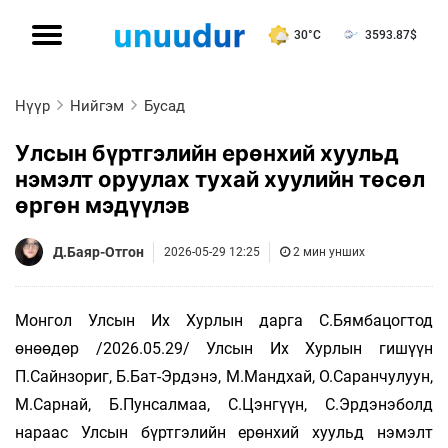
30°C
3593.87
$
Нүүр
Нийгэм
Бусад
Улсын бүртгэлийн ерөнхий хуульд
нэмэлт оруулах тухай хуулийн төсөл
өргөн мэдүүлэв
Д.Баяр-Отгон
2026-05-29 12:25
2 мин унших
Монгол Улсын Их Хурлын дарга С.Бямбацогтод
өнөөдөр /2026.05.29/ Улсын Их Хурлын гишүүн
П.Сайнзориг, Б.Бат-Эрдэнэ, М.Мандхай, О.Саранчулуун,
М.Сарнай, Б.Пунсалмаа, С.Цэнгүүн, С.Эрдэнэболд
нараас Улсын бүртгэлийн ерөнхий хуульд нэмэлт