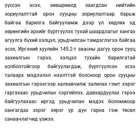
үүссэн эсэх, зөвшрөөлд заагдсан нийтийн
зориулалттай орон сууцны зориулалтаар барьж
байгаа барилга байгууламж дээр үл хөдлөх эд
хөрөнгийн эрхийг бүртгүүлэх тухай шаардлагыг хангах
агуулга бүхий хэлцэл, урьдчилсан тэмдэглэгээ байгаа
эсэх, Иргэний хуулийн 145.2-т заасны дагуу орон сууц
захиалгын гэрээ, хэлцэл тухайн барилгатай
холбоотойгоор байгуулагдаж, бүртгүүлсэн эсэх
талаарх мэдээлэл нээлттэй болсноор орон сууцны
захиалгын гэрээгээр халхавчилж залилах гэмт хэрэг
гаргахаас урьдчилан сэргийлэх, давхардуулах гэрээ
байгуулахаас иргэд урьдчилан мэдэх боломжоор
хангагдах зэрэг эерэг үр дүн гарна гэж төсөл
санаачлагчид үзжээ.