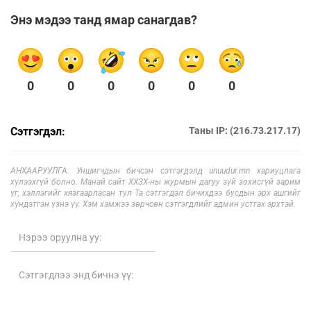
Энэ мэдээ танд ямар санагдав?
0
0
0
0
0
0
Сэтгэгдэл:
Таны IP: (216.73.217.17)
АНХААРУУЛГА: Уншигчдын бичсэн сэтгэгдэлд unuudur.mn хариуцлага
хүлээхгүй болно. Манай сайт ХХЗХ-ны журмын дагуу зүй зохисгүй зарим
үг, хэллэгийг хязгаарласан тул Та сэтгэгдэл бичихдээ бусдын эрх ашгийг
хүндэтгэн үзнэ үү. Хэм хэмжээ зөрчсөн сэтгэгдлийг админ устгах эрхтэй.