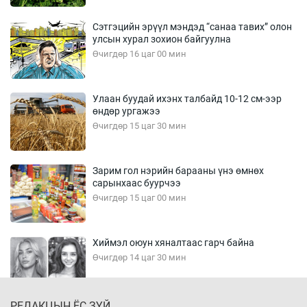
Сэтгэцийн эрүүл мэндэд “санаа тавих” олон
улсын хурал зохион байгуулна
Өчигдөр 16 цаг 00 мин
Улаан буудай ихэнх талбайд 10-12 см-ээр
өндөр ургажээ
Өчигдөр 15 цаг 30 мин
Зарим гол нэрийн барааны үнэ өмнөх
сарынхаас буурчээ
Өчигдөр 15 цаг 00 мин
Хиймэл оюун хяналтаас гарч байна
Өчигдөр 14 цаг 30 мин
РЕДАКЦЫН ЁС ЗҮЙ