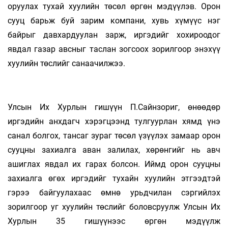
оруулах тухай хуулийн төсөл өргөн мэдүүлэв. Орон
сууц барьж буй зарим компани, хувь хүмүүс нэг
байрыг давхардуулан зарж, иргэдийг хохироодог
явдал газар авсныг таслан зогсоох зорилгоор энэхүү
хуулийн төслийг санаачилжээ.
Улсын Их Хурлын гишүүн П.Сайнзориг, өнөөдөр
иргэдийн анхдагч хэрэгцээнд тулгуурлан хямд үнэ
санал болгох, тансаг зураг төсөл үзүүлэх замаар орон
сууцны захиалга аван залилах, хөрөнгийг нь авч
ашиглах явдал их гарах болсон. Иймд орон сууцны
захиалга өгөх иргэдийг тухайн хуулийн этгээдтэй
гэрээ байгуулахаас өмнө урьдчилан сэргийлэх
зорилгоор уг хуулийн төслийг боловсруулж Улсын Их
Хурлын 35 гишүүнээс өргөн мэдүүлж