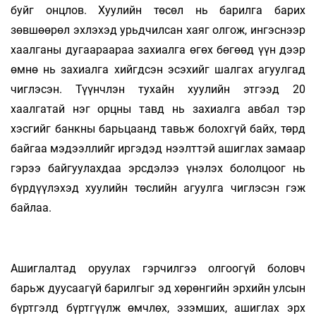
буйг онцлов. Хуулийн төсөл нь барилга барих
зөвшөөрөл эхлэхэд урьдчилсан хаяг олгож, ингэснээр
хаалганы дугаараараа захиалга өгөх бөгөөд үүн дээр
өмнө нь захиалга хийгдсэн эсэхийг шалгах агуулгад
чиглэсэн. Түүнчлэн тухайн хуулийн этгээд 20
хаалгатай нэг орцны тавд нь захиалга авбал тэр
хэсгийг банкны барьцаанд тавьж болохгүй байх, төрд
байгаа мэдээллийг иргэдэд нээлттэй ашиглах замаар
гэрээ байгуулахдаа эрсдэлээ үнэлэх бололцоог нь
бүрдүүлэхэд хуулийн төслийн агуулга чиглэсэн гэж
байлаа.
Ашиглалтад оруулах гэрчилгээ олгоогүй боловч
барьж дуусаагүй барилгыг эд хөрөнгийн эрхийн улсын
бүртгэлд бүртгүүлж өмчлөх, эзэмших, ашиглах эрх