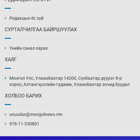
Эмэгтэйчүүд Бээжин, эрэгтэйчүүд Японд
бэлтгэл базаахаар хилийн дээс алхлаа
Өчигдөр 14 цаг 00 мин
Редакцын ёс зүй
СУРТАЛЧИЛГАА БАЙРШУУЛАХ
АНУ-ын Цэргийн кибер командлалаын
ажилтнууд амиа хорлох явдал эрс
нэмэгджээ
Үнийн санал харах
Өчигдөр 13 цаг 52 мин
ХАЯГ
Монголын шигшээ Хонконгийн багийг ялж,
эхний хожлоо авлаа
Монгол Улс, Улаанбаатар 14200, Сүхбаатар дүүрэг 8-р
Өчигдөр 13 цаг 30 мин
хороо, Алтангэрэлийн гудамж, Улаанбаатар зочид буудал
ХОЛБОО БАРИХ
Техникийн өндөр үзүүлэлттэй агаарын хөлөг
худалдан авах хүсэлтээ уламжлав
unuudur@mongolnews.mn
Өчигдөр 13 цаг 00 мин
976-11-330801
“Шатахууны бус, бодлогын хомсдол