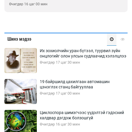
Өчигдөр 16 цаг 00 мин
Шинэ мэдээ
Их зохиолчийн уран бүтээл, туурвил зүйн
онцлогийг олон улсын судлаачид хэлэлцлээ
Өчигдөр 17 цаг 30 мин
19 байршилд цахилгаан автомашин
цэнэглэх станц байгууллаа
Өчигдөр 17 цаг 00 мин
Циклоспора шимэгчээс үүдэлтэй гэдэсний
халдвар дэгдэж болзошгүй
Өчигдөр 16 цаг 30 мин