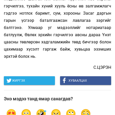
гэрчилгээ, тухайн хүний хууль ёсны өв залгамжлагч
гэдгээ нотлох баримт, сум, хорооны Засаг даргын
гарын үсгээр баталгаажсан лавлагаа зэргийг
бэлтгэнэ. Улмаар уг мэдээллийг нотариатаар
батлуулж, Өвлөх эрхийн гэрчилгээ авсны дараа Үнэт
цаасны төвлөрсөн хадгаламжийн төвд бичгээр болон
цахимаар хүсэлт гаргаж байж, хувьцаа эзэмших
эрхтэй болох нь.
С.ЦЭРЭН
ЖИРГЭХ
ХУВААЛЦАХ
Энэ мэдээ танд ямар санагдав?