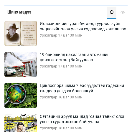
Шинэ мэдээ
Их зохиолчийн уран бүтээл, туурвил зүйн
онцлогийг олон улсын судлаачид хэлэлцлээ
Уржигдар 17 цаг 30 мин
19 байршилд цахилгаан автомашин
цэнэглэх станц байгууллаа
Уржигдар 17 цаг 00 мин
Циклоспора шимэгчээс үүдэлтэй гэдэсний
халдвар дэгдэж болзошгүй
Уржигдар 16 цаг 30 мин
Сэтгэцийн эрүүл мэндэд “санаа тавих” олон
улсын хурал зохион байгуулна
Уржигдар 16 цаг 00 мин