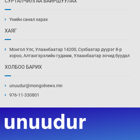
СУРТАЛЧИЛГАА БАЙРШУУЛАХ
АНУ-ын Цэргийн кибер командлалаын
ажилтнууд амиа хорлох явдал эрс
нэмэгджээ
Үнийн санал харах
Уржигдар 13 цаг 52 мин
ХАЯГ
Монголын шигшээ Хонконгийн багийг ялж,
эхний хожлоо авлаа
Монгол Улс, Улаанбаатар 14200, Сүхбаатар дүүрэг 8-р
Уржигдар 13 цаг 30 мин
хороо, Алтангэрэлийн гудамж, Улаанбаатар зочид буудал
ХОЛБОО БАРИХ
Техникийн өндөр үзүүлэлттэй агаарын хөлөг
худалдан авах хүсэлтээ уламжлав
unuudur@mongolnews.mn
Уржигдар 13 цаг 00 мин
976-11-330801
“Шатахууны бус, бодлогын хомсдол
нүүрлээд байна”
Уржигдар 12 цаг 30 мин
Дөрвөн чиглэлд шөнийн автобус иргэдэд