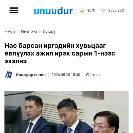
30°C
3593.87
$
Нүүр
Нийгэм
Бусад
Нас барсан иргэдийн хувьцааг
өвлүүлэх ажил ирэх сарын 1-нээс
эхэлнэ
Өнөөдөр сонин
2026-05-28 15:30
1 мин