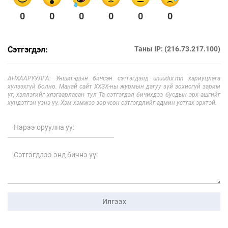
0
0
0
0
0
0
Сэтгэгдэл:
Таны IP: (216.73.217.100)
АНХААРУУЛГА: Уншигчдын бичсэн сэтгэгдэлд unuudur.mn хариуцлага
хүлээхгүй болно. Манай сайт ХХЗХ-ны журмын дагуу зүй зохисгүй зарим
үг, хэллэгийг хязгаарласан тул Та сэтгэгдэл бичихдээ бусдын эрх ашгийг
хүндэтгэн үзнэ үү. Хэм хэмжээ зөрчсөн сэтгэгдлийг админ устгах эрхтэй.
Илгээх