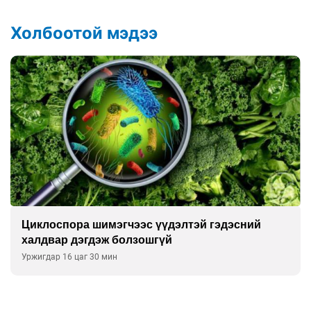
Холбоотой мэдээ
Сэтгэцийн эрүүл мэндэд “санаа тавих” олон
улсын хурал зохион байгуулна
Уржигдар 16 цаг 00 мин