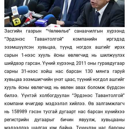
Засгийн газрын “Чөлөөлье” санаачилгын хүрээнд
“Эрдэнэс Тавантолгой” компанийн иргэдэд
эзэмшүүлсэн хувьцаа, түүнд ногдох ашгийг ирэх
сарын 1-нээс хууль ёсны өвлөгчид нь шилжүүлэх
шийдвэр гарсан. Үүний хүрээнд 2011 оны гуравдугаар
сарны 31-нээс хойш нас барсан 130 мянга гаруй
хувьцаа эзэмшигчийн үнэт цаас, түүний ногдол ашгийг
хууль ёсны өвлөгчид нь өвлөн авах боломж бүрдсэн
билээ. Үүнтэй холбогдуулан “Эрдэнэс Тавантолгой”
компани өчигдөр мэдээлэл хийлээ. Өв залгамжлагч
нь 158989 гэсэн тусгай дугаарт нас барсан хүнийхээ
регистрийн дугаарыг бичин явуулж, хувьцааны
мэдээллээ шалгах юм байна. Түүнчлэн нас барсны