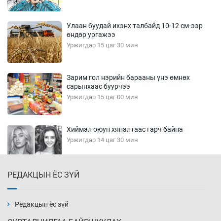
Улаан буудай ихэнх талбайд 10-12 см-ээр
өндөр ургажээ
Уржигдар 15 цаг 30 мин
Зарим гол нэрийн барааны үнэ өмнөх
сарынхаас буурчээ
Уржигдар 15 цаг 00 мин
Хиймэл оюун хяналтаас гарч байна
Уржигдар 14 цаг 30 мин
РЕДАКЦЫН ЁС ЗҮЙ
Эмэгтэйчүүд Бээжин, эрэгтэйчүүд Японд
бэлтгэл базаахаар хилийн дээс алхлаа
Уржигдар 14 цаг 00 мин
Редакцын ёс зүй