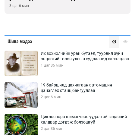
3 цаг 6 мин
Шинэ мэдээ
Их зохиолчийн уран бүтээл, туурвил зүйн
онцлогийг олон улсын судлаачид хэлэлцлээ
1 цаг 36 мин
19 байршилд цахилгаан автомашин
цэнэглэх станц байгууллаа
2 цаг 6 мин
Циклоспора шимэгчээс үүдэлтэй гэдэсний
халдвар дэгдэж болзошгүй
2 цаг 36 мин