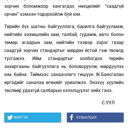
зорчих боломжоор хангагдах нөхцөлийг “саадгүй
орчин” хэмээн тодорхойлж буй юм.
Төрийн бүх шатны байгууллага, барилга байгууламж,
нийтийн эзэмшлийн зам, талбай, гудамж, авто болон
төмөр, агаарын зам, нийтийн тээвэр зэрэг газар
саадгүй зорчих стандартыг мөрдөх ёстой гэж төсөлд
тусгажээ. Ийм стандартыг холбогдох төрийн
захиргааны байгууллага нь боловсруулж, мөрдүүлэх
юм байна. Тиймээс санаачлагч гишүүн Ж.Баясгалан
иргэдийг саналаа өгөхийг уриалжээ. Энэхүү хуулийн
төслөөр удахгүй салбарын хэлэлцүүлэг хийх гэнэ.
С.УУЛ
ЖИРГЭХ
ХУВААЛЦАХ