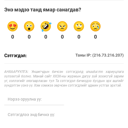
Энэ мэдээ танд ямар санагдав?
0
0
0
0
0
0
Сэтгэгдэл:
Таны IP: (216.73.216.207)
АНХААРУУЛГА: Уншигчдын бичсэн сэтгэгдэлд unuudur.mn хариуцлага
хүлээхгүй болно. Манай сайт ХХЗХ-ны журмын дагуу зүй зохисгүй зарим
үг, хэллэгийг хязгаарласан тул Та сэтгэгдэл бичихдээ бусдын эрх ашгийг
хүндэтгэн үзнэ үү. Хэм хэмжээ зөрчсөн сэтгэгдлийг админ устгах эрхтэй.