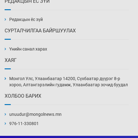
РЕДАКЦЫН ЁС ЗҮЙ
Эмэгтэйчүүд Бээжин, эрэгтэйчүүд Японд
бэлтгэл базаахаар хилийн дээс алхлаа
5 цаг 6 мин
Редакцын ёс зүй
СУРТАЛЧИЛГАА БАЙРШУУЛАХ
АНУ-ын Цэргийн кибер командлалаын
ажилтнууд амиа хорлох явдал эрс
нэмэгджээ
Үнийн санал харах
5 цаг 14 мин
ХАЯГ
Монголын шигшээ Хонконгийн багийг ялж,
эхний хожлоо авлаа
Монгол Улс, Улаанбаатар 14200, Сүхбаатар дүүрэг 8-р
5 цаг 36 мин
хороо, Алтангэрэлийн гудамж, Улаанбаатар зочид буудал
ХОЛБОО БАРИХ
Техникийн өндөр үзүүлэлттэй агаарын хөлөг
худалдан авах хүсэлтээ уламжлав
unuudur@mongolnews.mn
6 цаг 6 мин
976-11-330801
“Шатахууны бус, бодлогын хомсдол