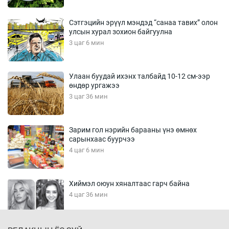
Сэтгэцийн эрүүл мэндэд “санаа тавих” олон
улсын хурал зохион байгуулна
3 цаг 6 мин
Улаан буудай ихэнх талбайд 10-12 см-ээр
өндөр ургажээ
3 цаг 36 мин
Зарим гол нэрийн барааны үнэ өмнөх
сарынхаас буурчээ
4 цаг 6 мин
Хиймэл оюун хяналтаас гарч байна
4 цаг 36 мин