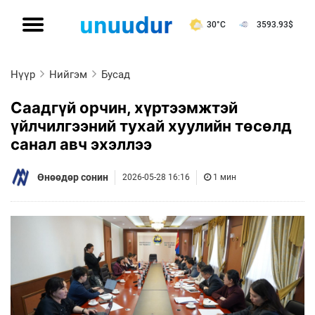
30°C
3593.93
$
Нүүр
Нийгэм
Бусад
Саадгүй орчин, хүртээмжтэй
үйлчилгээний тухай хуулийн төсөлд
санал авч эхэллээ
Өнөөдөр сонин
2026-05-28 16:16
1 мин