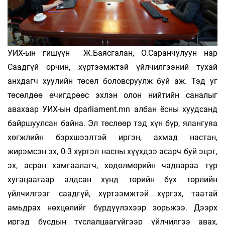
УИХ-ын гишүүн Ж.Баясгалан, О.Саранчулуун нар
Саадгүй орчин, хүртээмжтэй үйлчилгээний тухай
анхдагч хуулийн төсөл боловсруулж буй аж. Тэд уг
төсөлдөө өчигдрөөс эхлэн олон нийтийн саналыг
авахаар УИХ-ын dparliament.mn албан ёсны хуудсанд
байршуулсан байна. Эл төслөөр тэд хүн бүр, ялангуяа
хөгжлийн бэрхшээлтэй иргэн, ахмад настан,
жирэмсэн эх, 0-3 хүртэл насны хүүхдээ асарч буй эцэг,
эх, асран хамгаалагч, хөдөлмөрийн чадвараа түр
хугацаагаар алдсан хүнд төрийн бүх төрлийн
үйлчилгээг саадгүй, хүртээмжтэй хүргэх, таатай
амьдрах нөхцөлийг бүрдүүлэхээр зорьжээ. Дээрх
иргэд бусдын туслалцаагүйгээр үйлчилгээ авах,