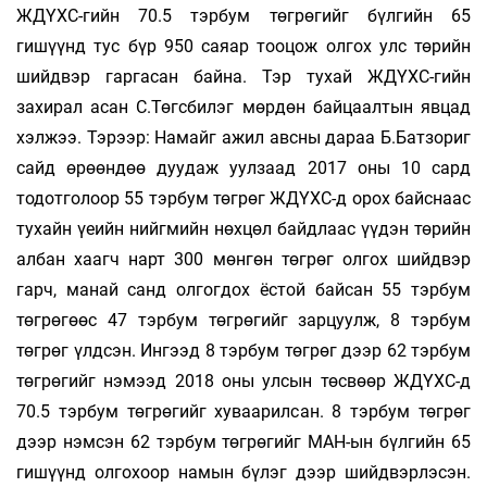
ЖДҮХС-гийн 70.5 тэрбум төгрөгийг бүлгийн 65
гишүүнд тус бүр 950 саяар тооцож олгох улс төрийн
шийдвэр гаргасан байна. Тэр тухай ЖДҮХС-гийн
захирал асан С.Төгсбилэг мөрдөн байцаалтын явцад
хэлжээ. Тэрээр: Намайг ажил авсны дараа Б.Батзориг
сайд өрөөндөө дуудаж уулзаад 2017 оны 10 сард
тодотголоор 55 тэрбум төгрөг ЖДҮХС-д орох байснаас
тухайн үеийн нийгмийн нөхцөл байдлаас үүдэн төрийн
албан хаагч нарт 300 мөнгөн төгрөг олгох шийдвэр
гарч, манай санд олгогдох ёстой байсан 55 тэрбум
төгрөгөөс 47 тэрбум төгрөгийг зарцуулж, 8 тэрбум
төгрөг үлдсэн. Ингээд 8 тэрбум төгрөг дээр 62 тэрбум
төгрөгийг нэмээд 2018 оны улсын төсвөөр ЖДҮХС-д
70.5 тэрбум төгрөгийг хуваарилсан. 8 тэрбум төгрөг
дээр нэмсэн 62 тэрбум төгрөгийг МАН-ын бүлгийн 65
гишүүнд олгохоор намын бүлэг дээр шийдвэрлэсэн.