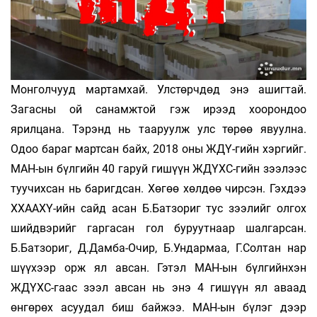
Монголчууд мартамхай. Улстөрчдөд энэ ашигтай.
Загасны ой санамжтой гэж ирээд хоорондоо
ярилцана. Тэрэнд нь тааруулж улс төрөө явуулна.
Одоо бараг мартсан байх, 2018 оны ЖДҮ-гийн хэргийг.
МАН-ын бүлгийн 40 гаруй гишүүн ЖДҮХС-гийн зээлээс
туучихсан нь баригдсан. Хөгөө хөлдөө чирсэн. Гэхдээ
ХХААХҮ-ийн сайд асан Б.Батзориг тус зээлийг олгох
шийдвэрийг гаргасан гол буруутнаар шалгарсан.
Б.Батзориг, Д.Дамба-Очир, Б.Ундармаа, Г.Солтан нар
шүүхээр орж ял авсан. Гэтэл МАН-ын бүлгийнхэн
ЖДҮХС-гаас зээл авсан нь энэ 4 гишүүн ял аваад
өнгөрөх асуудал биш байжээ. МАН-ын бүлэг дээр