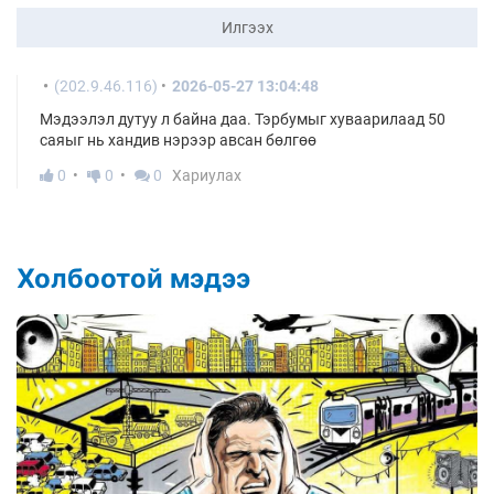
Илгээх
(202.9.46.116)
2026-05-27 13:04:48
Мэдээлэл дутуу л байна даа. Тэрбумыг хуваарилаад 50
саяыг нь хандив нэрээр авсан бөлгөө
0
0
0
Хариулах
Холбоотой мэдээ