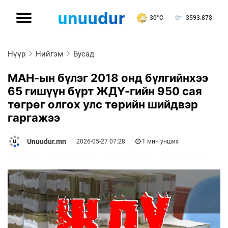
30°C
3593.87
$
Нүүр
Нийгэм
Бусад
МАН-ын бүлэг 2018 онд бүлгийнхээ
65 гишүүн бүрт ЖДҮ-гийн 950 сая
төгрөг олгох улс төрийн шийдвэр
гаргажээ
Unuudur.mn
2026-05-27 07:28
1 мин унших