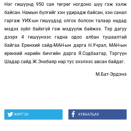
Нэг гишүүнд 950 сая төгрөг ногдоно шүү гэж хэлж
байсан. Намын бүлгийг хэн удирадж байсан, хэн санал
гаргаж УИХ-ын гишүүдэд олгох болсон талаар надад
мэдэх зүйл байхгүй гэж мэдүүлж байжээ. Тэр дагуу
дээрх 4 гишүүнээс гадна одоо албан тушаалтай
байгаа Ерөнхий сайд-МАН-ын дарга Н.Учрал, МАН-ын
ерөнхий нарийн бичгийн дарга Я.Содбаатар, Тэргүүн
Шадар сайд Ж.Энхбаяр нар тус зээлээс авсан байдаг.
М.Бат-Эрдэнэ
ЖИРГЭХ
ХУВААЛЦАХ