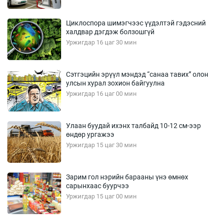
Циклоспора шимэгчээс үүдэлтэй гэдэсний
халдвар дэгдэж болзошгүй
Уржигдар 16 цаг 30 мин
Сэтгэцийн эрүүл мэндэд “санаа тавих” олон
улсын хурал зохион байгуулна
Уржигдар 16 цаг 00 мин
Улаан буудай ихэнх талбайд 10-12 см-ээр
өндөр ургажээ
Уржигдар 15 цаг 30 мин
Зарим гол нэрийн барааны үнэ өмнөх
сарынхаас буурчээ
Уржигдар 15 цаг 00 мин