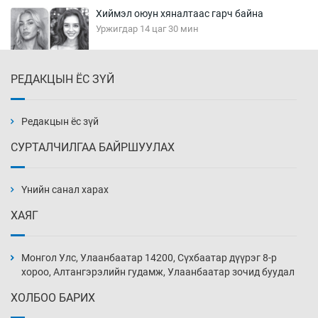
Хиймэл оюун хяналтаас гарч байна
Уржигдар 14 цаг 30 мин
РЕДАКЦЫН ЁС ЗҮЙ
Эмэгтэйчүүд Бээжин, эрэгтэйчүүд Японд
бэлтгэл базаахаар хилийн дээс алхлаа
Уржигдар 14 цаг 00 мин
Редакцын ёс зүй
СУРТАЛЧИЛГАА БАЙРШУУЛАХ
АНУ-ын Цэргийн кибер командлалаын
ажилтнууд амиа хорлох явдал эрс
нэмэгджээ
Үнийн санал харах
Уржигдар 13 цаг 52 мин
ХАЯГ
Монголын шигшээ Хонконгийн багийг ялж,
эхний хожлоо авлаа
Монгол Улс, Улаанбаатар 14200, Сүхбаатар дүүрэг 8-р
Уржигдар 13 цаг 30 мин
хороо, Алтангэрэлийн гудамж, Улаанбаатар зочид буудал
ХОЛБОО БАРИХ
Техникийн өндөр үзүүлэлттэй агаарын хөлөг