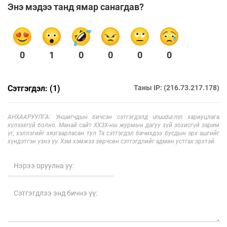
Энэ мэдээ танд ямар санагдав?
0
1
0
0
0
0
Сэтгэгдэл: (1)
Таны IP: (216.73.217.178)
АНХААРУУЛГА: Уншигчдын бичсэн сэтгэгдэлд unuudur.mn хариуцлага
хүлээхгүй болно. Манай сайт ХХЗХ-ны журмын дагуу зүй зохисгүй зарим
үг, хэллэгийг хязгаарласан тул Та сэтгэгдэл бичихдээ бусдын эрх ашгийг
хүндэтгэн үзнэ үү. Хэм хэмжээ зөрчсөн сэтгэгдлийг админ устгах эрхтэй.