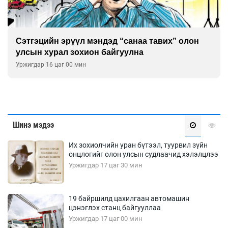
Сэтгэцийн эрүүл мэндэд “санаа тавих” олон
улсын хурал зохион байгуулна
Уржигдар 16 цаг 00 мин
Шинэ мэдээ
Их зохиолчийн уран бүтээл, туурвил зүйн
онцлогийг олон улсын судлаачид хэлэлцлээ
Уржигдар 17 цаг 30 мин
19 байршилд цахилгаан автомашин
цэнэглэх станц байгууллаа
Уржигдар 17 цаг 00 мин