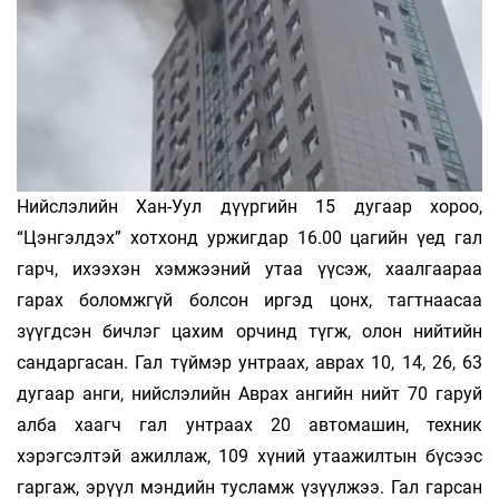
Нийслэлийн Хан-Уул дүүргийн 15 дугаар хороо,
“Цэнгэлдэх” хотхонд уржигдар 16.00 цагийн үед гал
гарч, ихээхэн хэмжээний утаа үүсэж, хаалгаараа
гарах боломжгүй болсон иргэд цонх, тагтнаасаа
зүүгдсэн бичлэг цахим орчинд түгж, олон нийтийн
сандаргасан. Гал түймэр унтраах, аврах 10, 14, 26, 63
дугаар анги, нийслэлийн Аврах ангийн нийт 70 гаруй
алба хаагч гал унтраах 20 автомашин, техник
хэрэгсэлтэй ажиллаж, 109 хүний утаажилтын бүсээс
гаргаж, эрүүл мэндийн тусламж үзүүлжээ. Гал гарсан