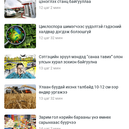
цэнэглэх станц байгууллаа
12 цаг 2 мин
Циклоспора шимэгчээс үүдэлтэй гэдэсний
халдвар дэгдэж болзошгүй
12 цаг 32 мин
Сэтгэцийн эрүүл мэндэд “санаа тавих” олон
улсын хурал зохион байгуулна
13 цаг 2 мин
Улаан буудай ихэнх талбайд 10-12 см-ээр
өндөр ургажээ
13 цаг 32 мин
Зарим гол нэрийн барааны үнэ өмнөх
сарынхаас буурчээ
14 цаг 2 мин