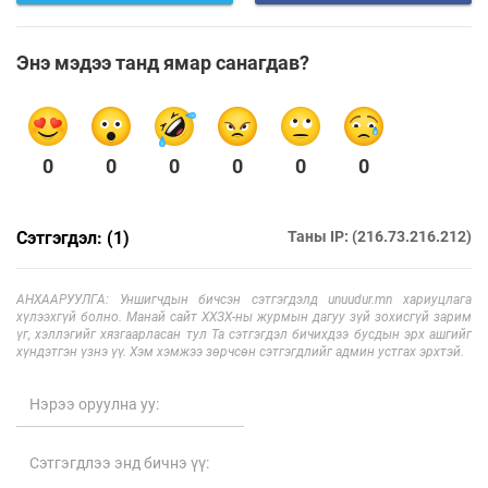
Энэ мэдээ танд ямар санагдав?
0
0
0
0
0
0
Сэтгэгдэл: (1)
Таны IP: (216.73.216.212)
АНХААРУУЛГА: Уншигчдын бичсэн сэтгэгдэлд unuudur.mn хариуцлага
хүлээхгүй болно. Манай сайт ХХЗХ-ны журмын дагуу зүй зохисгүй зарим
үг, хэллэгийг хязгаарласан тул Та сэтгэгдэл бичихдээ бусдын эрх ашгийг
хүндэтгэн үзнэ үү. Хэм хэмжээ зөрчсөн сэтгэгдлийг админ устгах эрхтэй.