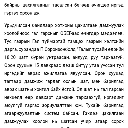
байрны цахилгааныг тасалсан бөгөөд өчигдөр иргэд
гэртээ орсон аж.
Урьдчилсан байдлаар хотхоны цахилгаан дамжуулах
хоолойноос гал гарсныг ОБЕГ-аас өчигдөр мэдээлэв.
Тус газрын Гал түймэртэй тэмцэх газрын хэлтсийн
дарга, хурандаа П.Соронзонболд “Галыг тухайн өдрийн
18.20 цагт бүрэн унтраасан, айлууд руу тархаагүй.
Орон сууцын 15 давхраас дээш битүү утаа үүссэн тул
иргэдийг аврах ажиллагаа явуулсан. Орон сууцад
тагтаар дамжиж гардаг ослын шат, мөн барилгад
аврах шатны хонгил байх ёстой. Эл шат нь гал гарсан
нөхцөлд өөр давхарт дамжин тархаахгүй, иргэдийг
аюулгүй гаргах зориулалттай юм. Тухайн барилгад
агааржуулалтын систем байсан. Гэхдээ цахилгаан
дамжуулах хоолой нь шатсан учир агаар сорох