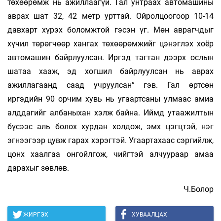
төхөөрөмж нь ажиллаагүй. Гал унтраах автомашины
аврах шат 32, 42 метр урттай. Ойролцоогоор 10-14
давхарт хүрэх боломжтой гэсэн үг. Мөн аврагчдыг
хүчил төрөгчөөр хангах төхөөрөмжийг цэнэглэх хоёр
автомашин байрлуулсан. Иргэд тагтан дээрх ослын
шатаа хааж, эд хогшил байрлуулсан нь аврах
ажиллагаанд саад учруулсан” гэв. Гал өртсөн
иргэдийн 90 орчим хувь нь угаартсаны улмаас амиа
алддагийг албаныхан хэлж байна. Иймд утаажилтын
бүсээс аль болох хурдан холдож, эмх цэгцтэй, нэг
эгнээгээр цувж гарах хэрэгтэй. Угаартахаас сэргийлж,
цонх хаалгаа онгойлгож, чийгтэй алчуураар амаа
дарахыг зөвлөв.
Ч.Болор
ЖИРГЭХ
ХУВААЛЦАХ