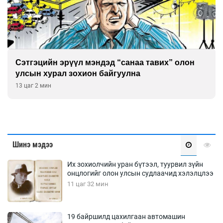
Сэтгэцийн эрүүл мэндэд “санаа тавих” олон
улсын хурал зохион байгуулна
13 цаг 2 мин
Шинэ мэдээ
Их зохиолчийн уран бүтээл, туурвил зүйн
онцлогийг олон улсын судлаачид хэлэлцлээ
11 цаг 32 мин
19 байршилд цахилгаан автомашин