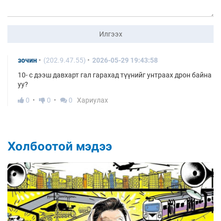
Илгээх
зочин
(202.9.47.55)
2026-05-29 19:43:58
10- с дээш давхарт гал гарахад түүнийг унтраах дрон байна
уу?
0
0
0
Хариулах
Холбоотой мэдээ