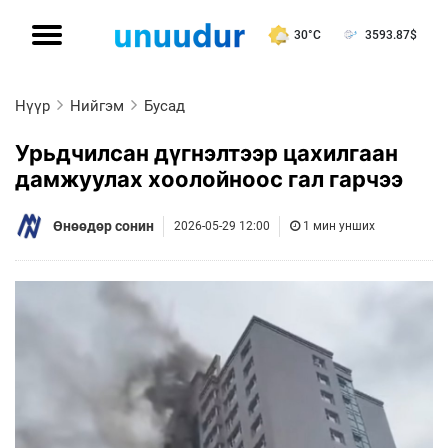
30°C
3593.87
$
Нүүр
Нийгэм
Бусад
Урьдчилсан дүгнэлтээр цахилгаан
дамжуулах хоолойноос гал гарчээ
Өнөөдөр сонин
2026-05-29 12:00
1 мин унших