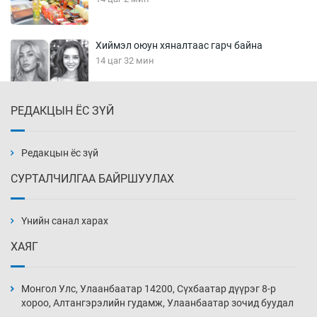
Хиймэл оюун хяналтаас гарч байна
14 цаг 32 мин
РЕДАКЦЫН ЁС ЗҮЙ
Эмэгтэйчүүд Бээжин, эрэгтэйчүүд Японд
бэлтгэл базаахаар хилийн дээс алхлаа
15 цаг 2 мин
Редакцын ёс зүй
СУРТАЛЧИЛГАА БАЙРШУУЛАХ
АНУ-ын Цэргийн кибер командлалаын
ажилтнууд амиа хорлох явдал эрс
нэмэгджээ
Үнийн санал харах
15 цаг 10 мин
ХАЯГ
Монголын шигшээ Хонконгийн багийг ялж,
эхний хожлоо авлаа
Монгол Улс, Улаанбаатар 14200, Сүхбаатар дүүрэг 8-р
15 цаг 32 мин
хороо, Алтангэрэлийн гудамж, Улаанбаатар зочид буудал