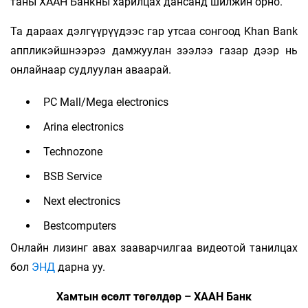
таны ХААН Банкны харилцах дансанд шилжин орно.
Та дараах дэлгүүрүүдээс гар утсаа сонгоод Khan Bank
аппликэйшнээрээ дамжуулан зээлээ газар дээр нь
онлайнаар судлуулан аваарай.
PC Mall/Mega electronics
Arina electronics
Technozone
BSB Service
Next electronics
Bestcomputers
Онлайн лизинг авах зааварчилгаа видеотой танилцах
бол
ЭНД
дарна уу.
Хамтын өсөлт төгөлдөр – ХААН Банк