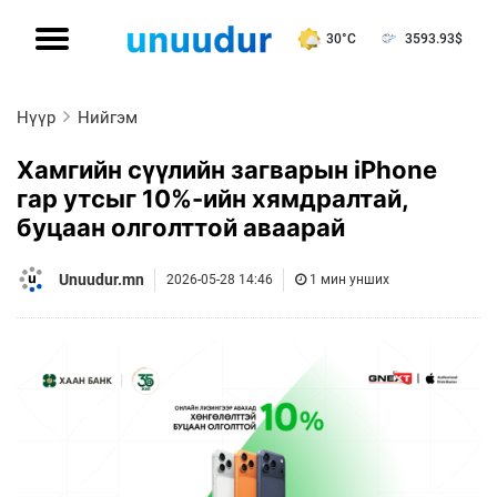
30°C
3593.93
$
Нүүр
Нийгэм
Хамгийн сүүлийн загварын iPhone
гар утсыг 10%-ийн хямдралтай,
буцаан олголттой аваарай
Unuudur.mn
2026-05-28 14:46
1 мин унших