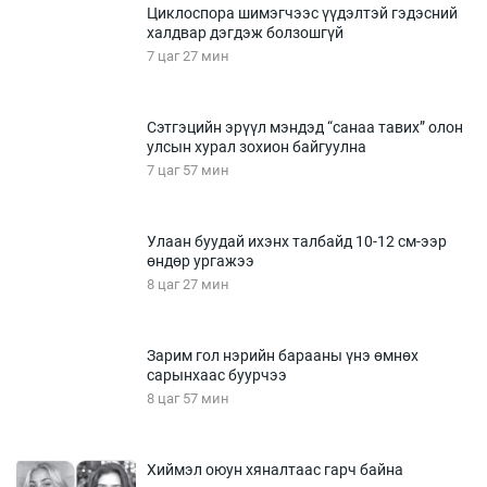
Циклоспора шимэгчээс үүдэлтэй гэдэсний
халдвар дэгдэж болзошгүй
7 цаг 27 мин
Сэтгэцийн эрүүл мэндэд “санаа тавих” олон
улсын хурал зохион байгуулна
7 цаг 57 мин
Улаан буудай ихэнх талбайд 10-12 см-ээр
өндөр ургажээ
8 цаг 27 мин
Зарим гол нэрийн барааны үнэ өмнөх
сарынхаас буурчээ
8 цаг 57 мин
Хиймэл оюун хяналтаас гарч байна