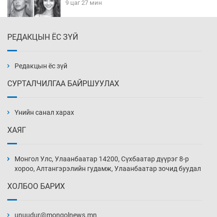
9 цаг 27 мин
РЕДАКЦЫН ЁС ЗҮЙ
Эмэгтэйчүүд Бээжин, эрэгтэйчүүд Японд
бэлтгэл базаахаар хилийн дээс алхлаа
9 цаг 57 мин
Редакцын ёс зүй
СУРТАЛЧИЛГАА БАЙРШУУЛАХ
АНУ-ын Цэргийн кибер командлалаын
ажилтнууд амиа хорлох явдал эрс
нэмэгджээ
Үнийн санал харах
10 цаг 5 мин
ХАЯГ
Монголын шигшээ Хонконгийн багийг ялж,
эхний хожлоо авлаа
Монгол Улс, Улаанбаатар 14200, Сүхбаатар дүүрэг 8-р
10 цаг 27 мин
хороо, Алтангэрэлийн гудамж, Улаанбаатар зочид буудал
ХОЛБОО БАРИХ
Техникийн өндөр үзүүлэлттэй агаарын хөлөг
худалдан авах хүсэлтээ уламжлав
unuudur@mongolnews.mn
10 цаг 57 мин