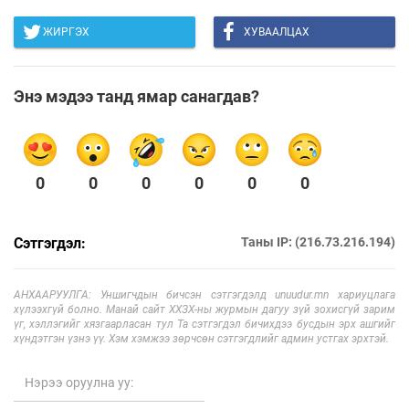
ЖИРГЭХ
ХУВААЛЦАХ
Энэ мэдээ танд ямар санагдав?
0
0
0
0
0
0
Сэтгэгдэл:
Таны IP: (216.73.216.194)
АНХААРУУЛГА: Уншигчдын бичсэн сэтгэгдэлд unuudur.mn хариуцлага
хүлээхгүй болно. Манай сайт ХХЗХ-ны журмын дагуу зүй зохисгүй зарим
үг, хэллэгийг хязгаарласан тул Та сэтгэгдэл бичихдээ бусдын эрх ашгийг
хүндэтгэн үзнэ үү. Хэм хэмжээ зөрчсөн сэтгэгдлийг админ устгах эрхтэй.