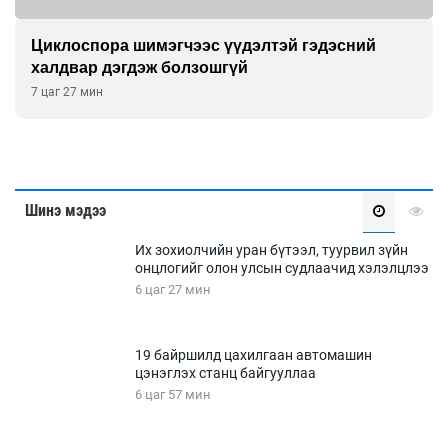
Циклоспора шимэгчээс үүдэлтэй гэдэсний
халдвар дэгдэж болзошгүй
7 цаг 27 мин
Шинэ мэдээ
Их зохиолчийн уран бүтээл, туурвил зүйн
онцлогийг олон улсын судлаачид хэлэлцлээ
6 цаг 27 мин
19 байршилд цахилгаан автомашин
цэнэглэх станц байгууллаа
6 цаг 57 мин