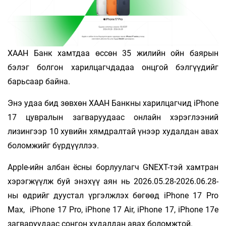
ХААН Банк хамтдаа өссөн 35 жилийн ойн баярын
бэлэг болгон харилцагчдадаа онцгой бэлгүүдийг
барьсаар байна.
Энэ удаа бид зөвхөн ХААН Банкны харилцагчид iPhone
17 цувралын загваруудаас онлайн хэрэглээний
лизингээр 10 хувийн хямдралтай үнээр худалдан авах
боломжийг бүрдүүллээ.
Apple-ийн албан ёсны борлуулагч GNEXT-тэй хамтран
хэрэгжүүлж буй энэхүү аян нь 2026.05.28-2026.06.28-
ны өдрийг дуустал үргэлжлэх бөгөөд iPhone 17 Pro
Max, iPhone 17 Pro, iPhone 17 Air, iPhone 17, iPhone 17e
загваруудаас сонгон худалдан авах боломжтой.