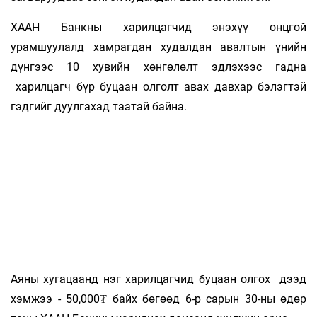
ХААН Банкны харилцагчид энэхүү онцгой
урамшуулалд хамрагдан худалдан авалтын үнийн
дүнгээс 10 хувийн хөнгөлөлт эдлэхээс гадна
харилцагч бүр буцаан олголт авах давхар бэлэгтэй
гэдгийг дуулгахад таатай байна.
Аяны хугацаанд нэг харилцагчид буцаан олгох дээд
хэмжээ - 50,000₮ байх бөгөөд 6-р сарын 30-ны өдөр