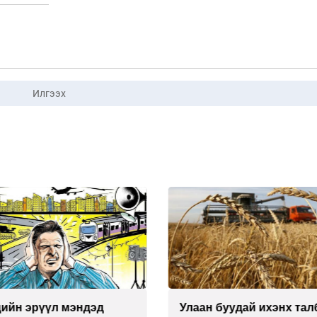
Илгээх
буудай ихэнх талбайд
Хиймэл оюун хяналтаас