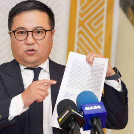
Ханш
Хэрэг з
Эрэлттэй мэдээ
Эрүүл м
Хууль ёс
Хүмүүс
Албаны 
Бусад
Life style
Ярилцл
Зөвлөгөө
Хоймор
Өнөөдрийн тухай
Уншигч-
өл