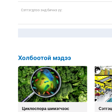
Холбоотой мэдээ
Сэтгэцийн эрүүл мэндэд
Улаан 