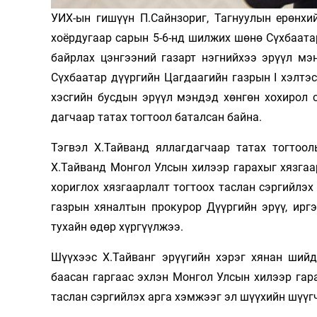
УИХ-ын гишүүн П.Сайнзориг, Тагнуулын ерөнхий
Олимп 2024
хоёрдугаар сарын 5-6-нд шилжих шөнө Сүх­баата
байрлах цэнгээний га­зарт нэг­нийхээ эрүүл мэ
Сүхбаатар дүүр­гийн Цагдаагийн газрын I хэлтэс
хэс­гийн бусдын эрүүл мэндэд хөнгөн хохирол с
дагчаар татах тогтоол баталсан байна.
Тэгвэл Х.Тайванд яллагдагчаар татах тогтоо­л
Х.Тайванд Монгол Улсын хилээр гара­хыг хяз­гаа
хориглох хязгаарлалт тог­тоох таслан сэргийлэ
газрын хянал­тын прокурор Дүүргийн эрүү, ир
тухайн өдөр хүргүүлжээ.
Шүүхээс Х.Тайванг эрүүгийн хэрэг хянан шийд
баасан гаргаас эхлэн Монгол Улсын хи­лээр гара
таслан сэргийлэх арга хэмжээг эл шүү­хийн шүү