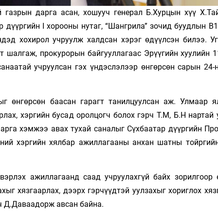
 газрын дарга асан, хошууч генерал Б.Хурцын хүү Х.Тай
р дүүргийн I хорооны нутаг, “Шангрила” зочид буудлын B
ндэд хохирол учруулж халд­сан хэ­рэг өдүүлсэн билээ. У
т шалгаж, прокурорын бай­гууллагаас Эрүүгийн хуулийн 1
анаатай учруулсан гэх үндэслэлээр өнгөрсөн сарын 24-нд
ыг өнгөрсөн баасан гарагт танилцуулсан аж. Ул­маар ял
рлах, хэргийн бусад оролцогч болох гэрч Т.М, Б.Н нартай
х арга хэмжээ авах тухай саналыг Сүхбаатар дүүргийн Пр
гэний хэргийн хял­бар ажиллагааны анхан шатны тойргий
вэр­лэх ажиллагаанд саад учруулахгүй байх зорил­гоор 
хыг хязгаарлах, дээрх гэрчүүдтэй уулзахыг хориг­лох хя
гч Д.Даваадорж авсан байна.