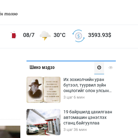
йн төлөө
08/7
30°C
3593.93
$
Соёл урлаг
Шинэ мэдээ
ой хөгжлийн зорилго -
Сонгодог урлаг
Их зохиолчийн уран
Ардын урлаг
бүтээл, туурвил зүйн
онцлогийг олон улсын
Дүрслэх урлаг
судлаачид хэлэлцлээ
3 цаг 6 мин
Өв соёл
таг
Кино урлаг
19 байршилд цахилгаан
автомашин цэнэглэх
 орчин
Цирк
станц байгууллаа
ол
3 цаг 36 мин
Рок поп, хип хоп
энд