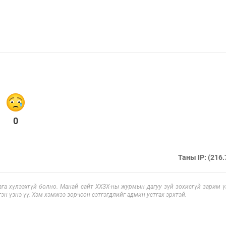
0
Таны IP: (216.
га хүлээхгүй болно. Манай сайт ХХЗХ-ны журмын дагуу зүй зохисгүй зарим үг
эн үзнэ үү. Хэм хэмжээ зөрчсөн сэтгэгдлийг админ устгах эрхтэй.