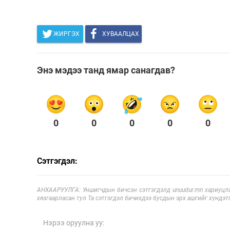
ЖИРГЭХ
ХУВААЛЦАХ
Энэ мэдээ танд ямар санагдав?
0
0
0
0
0
Сэтгэгдэл:
АНХААРУУЛГА: Уншигчдын бичсэн сэтгэгдэлд unuudur.mn хариуцла
хязгаарласан тул Та сэтгэгдэл бичихдээ бусдын эрх ашгийг хүндэтг