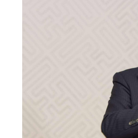
126-гийн НЭГ
Ертөнц
Спорт
Нийгэм
Бөх
Техник технологи
Сагсан бөмбөг
Шинжлэх ухаан
Хөлбөмбөг
Сонин хачин
Олимпын төрөл
Дэлхийн монгол
Тулааны спорт
Олимпын бус төр