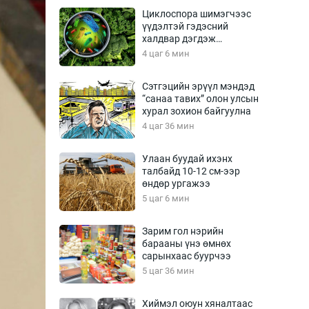
Урлагтай яриа
Циклоспора шимэгчээс
өрчил
үүдэлтэй гэдэсний
халдвар дэгдэж
энд-Эрхэм баян
болзошгүй
4 цаг 6 мин
Сэтгэцийн эрүүл мэндэд
“санаа тавих” олон улсын
хүний үг
хурал зохион байгуулна
4 цаг 36 мин
Улаан буудай ихэнх
талбайд 10-12 см-ээр
ага
Бусад
өндөр ургажээ
5 цаг 6 мин
Фото
сурвалжлагч
Видео
Зарим гол нэрийн
Инфографик
барааны үнэ өмнөх
сарынхаас буурчээ
Санал асуулга
5 цаг 36 мин
Хиймэл оюун хяналтаас