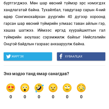
бүртгэгджээ. Мөн шар өвсний түймэр эрс нэмэгдэх
хандлагатай байна. Тухайлбал, тавдугаар сарын 4-ний
өдөр Сонгинохайрхан дүүргийн 40 дүгээр хороонд
гарсан шар өвсний түймрийн улмаас таван айлын гэр,
хашаа шатжээ. Иймээс иргэд хуурайшилтын гал
түймрийн аюулаас сэрэмжилж байхыг Нийслэлийн
Онцгой байдлын газраас анхааруулж байна.
ЖИРГЭХ
ХУВААЛЦАХ
Энэ мэдээ танд ямар санагдав?
0
0
0
0
0
0