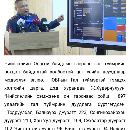
Нийслэлийн Онцгой байдлын газраас гал түймрийн
нөхцөл байдалтай холбоотой цаг үеийн асуудлаар
мэдээлэл өглөө. НОБГ-ын Гал түймэртэй тэмцэх
хэлтсийн дарга, дэд хурандаа Ж.Хүдэрчулуун
“Нийслэлийн хэмжээнд он гарснаас хойш 897
удаагийн гал түймрийн дуудлага бүртгэгдсэн.
Тодруулбал, Баянзүрх дүүрэгт 223, Сонгинохайрхан
дүүрэгт 210, Хан-Уул дүүрэгт 109, Сүхбаатар дүүрэгт
102, Чингэлтэй дүүрэгт 96, Баянгол дүүрэгт 94, Налайх