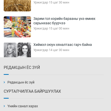
Уржигдар 15 цаг 30 мин
Зарим гол нэрийн барааны үнэ өмнөх
сарынхаас буурчээ
Уржигдар 15 цаг 00 мин
Хиймэл оюун хяналтаас гарч байна
Уржигдар 14 цаг 30 мин
РЕДАКЦЫН ЁС ЗҮЙ
Эмэгтэйчүүд Бээжин, эрэгтэйчүүд Японд
бэлтгэл базаахаар хилийн дээс алхлаа
Уржигдар 14 цаг 00 мин
Редакцын ёс зүй
СУРТАЛЧИЛГАА БАЙРШУУЛАХ
АНУ-ын Цэргийн кибер командлалаын
ажилтнууд амиа хорлох явдал эрс
нэмэгджээ
Үнийн санал харах
Уржигдар 13 цаг 52 мин