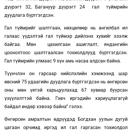
дүүрэгт 32, Багануур дүүрэгт 24 гал түймрийн
дуудлага бүртгэгдсэн.
Гал түймрийг шалтгаан, нөхцөлөөр нь ангилбал ил
галаас үүдэлтэй гал түймэр дийлэнх хувийг эзэлж
байгаа. Мөн цахилгаан ашиглалт, яндангийн
цоонолтоос шалтгаалсан тохиолдлууд бүртгэгдсэн.
Гал түймрийн улмаас 9 хүн амь насаа алдсан байна.
Түүнчлэн он гарсаар нийслэлийн хэмжээнд шар
өвсний 75 удаагийн дуудлага бүртгэгдсэн нь өнгөрсөн
оны мөн үетэй харьцуулахад 67 хувиар буурсан
үзүүлэлттэй байна. Гэвч иргэдийн хариуцлагагүй
байдал өндөр хэвээр байна” гэлээ.
Өнгөрсөн амралтын өдрүүдэд Богдхан уулын дугуй
цагаан орчимд иргэд ил гал гаргасан тохиолдол