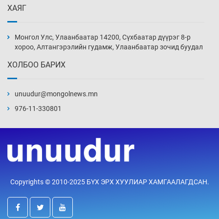
ХАЯГ
Монголын шигшээ Хонконгийн багийг ялж,
эхний хожлоо авлаа
Монгол Улс, Улаанбаатар 14200, Сүхбаатар дүүрэг 8-р
Уржигдар 13 цаг 30 мин
хороо, Алтангэрэлийн гудамж, Улаанбаатар зочид буудал
ХОЛБОО БАРИХ
Техникийн өндөр үзүүлэлттэй агаарын хөлөг
худалдан авах хүсэлтээ уламжлав
unuudur@mongolnews.mn
Уржигдар 13 цаг 00 мин
976-11-330801
“Шатахууны бус, бодлогын хомсдол
нүүрлээд байна”
Уржигдар 12 цаг 30 мин
Дөрвөн чиглэлд шөнийн автобус иргэдэд
Copyrights © 2010-2025 БҮХ ЭРХ ХУУЛИАР ХАМГААЛАГДСАН.
үйлчилж буй гэв
Уржигдар 12 цаг 00 мин