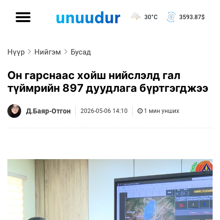
30°C
3593.87
$
Нүүр
Нийгэм
Бусад
Он гарснаас хойш нийслэлд гал
түймрийн 897 дуудлага бүртгэгджээ
Д.Баяр-Отгон
2026-05-06 14:10
1 мин унших