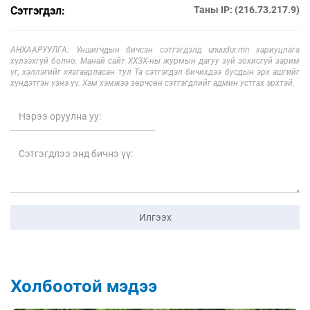
Сэтгэгдэл:
Таны IP: (216.73.217.9)
АНХААРУУЛГА: Уншигчдын бичсэн сэтгэгдэлд unuudur.mn хариуцлага
хүлээхгүй болно. Манай сайт ХХЗХ-ны журмын дагуу зүй зохисгүй зарим
үг, хэллэгийг хязгаарласан тул Та сэтгэгдэл бичихдээ бусдын эрх ашгийг
хүндэтгэн үзнэ үү. Хэм хэмжээ зөрчсөн сэтгэгдлийг админ устгах эрхтэй.
Илгээх
Холбоотой мэдээ