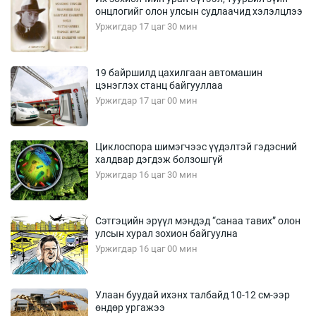
онцлогийг олон улсын судлаачид хэлэлцлээ
Уржигдар 17 цаг 30 мин
19 байршилд цахилгаан автомашин
цэнэглэх станц байгууллаа
Уржигдар 17 цаг 00 мин
Циклоспора шимэгчээс үүдэлтэй гэдэсний
халдвар дэгдэж болзошгүй
Уржигдар 16 цаг 30 мин
Сэтгэцийн эрүүл мэндэд “санаа тавих” олон
улсын хурал зохион байгуулна
Уржигдар 16 цаг 00 мин
Улаан буудай ихэнх талбайд 10-12 см-ээр
өндөр ургажээ