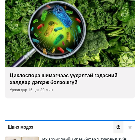
эсний
Сэтгэцийн эрүүл мэндэд “санаа тави
улсын хурал зохион байгуулна
Уржигдар 16 цаг 00 мин
Шинэ мэдээ
Их зохиолчийн уран бүтээл, туурвил зүйн