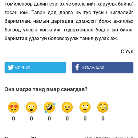
томилсноор дахин сэргэх үе эхэлснийг харуулж байна”
гэсэн юм. Таван дэд дарга нь тус тусын чиглэлийг
баримтлан, намын даргадаа дэмжлэг болж ажиллах
бөгөөд улсын хөгжлийг тодорхойлох бодлогын бичиг
баримтаа удахгүй боловсруулж танилцуулах аж.
С.Уул
ЖИРГЭХ
ХУВААЛЦАХ
Энэ мэдээ танд ямар санагдав?
0
0
0
0
0
0