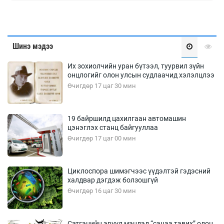
Шинэ мэдээ
Их зохиолчийн уран бүтээл, туурвил зүйн
онцлогийг олон улсын судлаачид хэлэлцлээ
Өчигдөр 17 цаг 30 мин
19 байршилд цахилгаан автомашин
цэнэглэх станц байгууллаа
Өчигдөр 17 цаг 00 мин
Циклоспора шимэгчээс үүдэлтэй гэдэсний
халдвар дэгдэж болзошгүй
Өчигдөр 16 цаг 30 мин
Сэтгэцийн эрүүл мэндэд “санаа тавих” олон