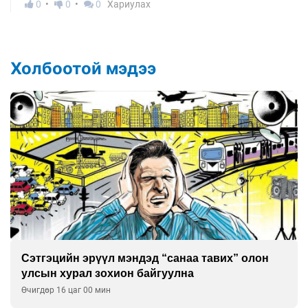
0
0
0
Хариулах
Холбоотой мэдээ
Сэтгэцийн эрүүл мэндэд “санаа тавих” олон
улсын хурал зохион байгуулна
Өчигдөр 16 цаг 00 мин