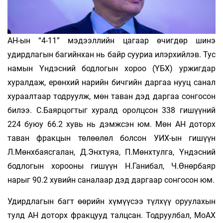
АН-ын “4-11” мэдээллийн цагаар өчигдөр шинэ
удирдлагын багийнхан нь байр сууриа илэрхийлэв. Тус
намын Үндэсний бодлогын хороо (ҮБХ) уржигдар
хуралдаж, ерөнхий нарийн бичгийн даргаа нууц санал
хураалтаар тодруулж, мөн таван дэд даргаа сонгосон
билээ. С.Баярцогтыг хуралд оролцсон 338 гишүүний
224 буюу 66.2 хувь нь дэмжсэн юм. Мөн АН доторх
таван фракцын төлөөлөл болсон УИХ-ын гишүүн
Л.Мөнхбаясгалан, Д.Энхтуяа, П.Мөнхтулга, Үндэсний
бодлогын хорооны гишүүн Н.Ганибал, Ч.Өнөрбаяр
нарыг 90.2 хувийн саналаар дэд даргаар сонгосон юм.
Удирдлагын багт өөрийн хүмүүсээ түлхүү оруулахын
тулд АН доторх фракцууд талцсан. Тодруулбал, МоАХ