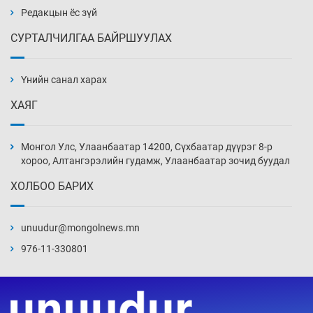
Өчигдөр 14 цаг 00 мин
Редакцын ёс зүй
СУРТАЛЧИЛГАА БАЙРШУУЛАХ
АНУ-ын Цэргийн кибер командлалаын
ажилтнууд амиа хорлох явдал эрс
нэмэгджээ
Үнийн санал харах
Өчигдөр 13 цаг 52 мин
ХАЯГ
Монголын шигшээ Хонконгийн багийг ялж,
эхний хожлоо авлаа
Монгол Улс, Улаанбаатар 14200, Сүхбаатар дүүрэг 8-р
Өчигдөр 13 цаг 30 мин
хороо, Алтангэрэлийн гудамж, Улаанбаатар зочид буудал
ХОЛБОО БАРИХ
Техникийн өндөр үзүүлэлттэй агаарын хөлөг
худалдан авах хүсэлтээ уламжлав
unuudur@mongolnews.mn
Өчигдөр 13 цаг 00 мин
976-11-330801
“Шатахууны бус, бодлогын хомсдол
нүүрлээд байна”
Өчигдөр 12 цаг 30 мин