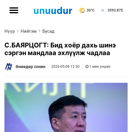
30°C
3593.87
$
Нүүр
Нийгэм
Бусад
С.БАЯРЦОГТ: Бид хоёр дахь шинэ
сэргэн мандлаа эхлүүлж чадлаа
Өнөөдөр сонин
2026-05-08 12:30
1 мин унших