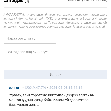
Сэтгэгдэл: (1)
Таны IP: (216.73.217.60)
АНХААРУУЛГА: Уншигчдын бичсэн сэтгэгдэлд unuudur.mn хариуцлага
хүлээхгүй болно. Манай сайт ХХЗХ-ны журмын дагуу зүй зохисгүй зарим
үг, хэллэгийг хязгаарласан тул Та сэтгэгдэл бичихдээ бусдын эрх ашгийг
хүндэтгэн үзнэ үү. Хэм хэмжээ зөрчсөн сэтгэгдлийг админ устгах эрхтэй.
Илгээх
сонгогч
(202.9.47.79)
2026-05-08 15:44:14
"Урвагч, гэмт хэрэгтэн"-ийг толгой дээрээ гаргах нь
монголчуудын хувьд байж боломгүй доромжлол,
басамжлал мөн…..