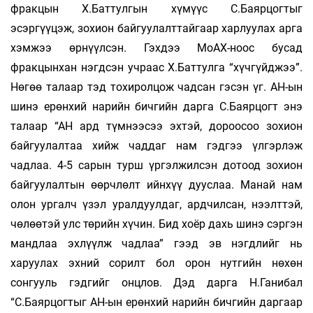
фракцын Х.Баттулгын хүмүүс С.Баярцогтыг
эсэргүүцэж, зохион байгуулалттайгаар харлуулах арга
хэмжээ өрнүүлсэн. Гэхдээ МоАХ-ноос бусад
фракцынхан нэгдсэн учраас Х.Баттулга “хүчгүйджээ”.
Нөгөө талаар тэд тохиролцож чадсан гэсэн үг. АН-ын
шинэ ерөнхий нарийн бичгийн дарга С.Баярцогт энэ
талаар “АН ард түмнээсээ эхтэй, дороосоо зохион
байгуулалтаа хийж чаддаг нам гэдгээ үлгэрлэж
чадлаа. 4-5 сарын турш үргэлжилсэн дотоод зохион
байгуулалтын өөрчлөлт ийнхүү дууслаа. Манай нам
олон ургалч үзэл уралдуулдаг, ардчилсан, нээлттэй,
чөлөөтэй улс төрийн хүчин. Бид хоёр дахь шинэ сэргэн
мандлаа эхлүүлж чадлаа” гээд эв нэгдлийг нь
харуулах эхний сорилт бол орон нутгийн нөхөн
сонгууль гэдгийг онцлов. Дэд дарга Н.Ганибал
“С.Баярцогтыг АН-ын ерөнхий нарийн бичгийн даргаар