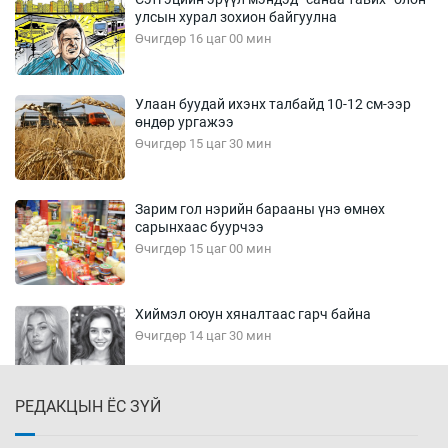
улсын хурал зохион байгуулна
Өчигдөр 16 цаг 00 мин
Улаан буудай ихэнх талбайд 10-12 см-ээр
өндөр ургажээ
Өчигдөр 15 цаг 30 мин
Зарим гол нэрийн барааны үнэ өмнөх
сарынхаас буурчээ
Өчигдөр 15 цаг 00 мин
Хиймэл оюун хяналтаас гарч байна
Өчигдөр 14 цаг 30 мин
РЕДАКЦЫН ЁС ЗҮЙ
Эмэгтэйчүүд Бээжин, эрэгтэйчүүд Японд
бэлтгэл базаахаар хилийн дээс алхлаа