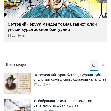
Сэтгэцийн эрүүл мэндэд “санаа тавих” олон
улсын хурал зохион байгуулна
18 цаг 36 мин
Шинэ мэдээ
Их зохиолчийн уран бүтээл, туурвил зүйн
онцлогийг олон улсын судлаачид хэлэлцлээ
17 цаг 6 мин
19 байршилд цахилгаан автомашин
цэнэглэх станц байгууллаа
17 цаг 36 мин