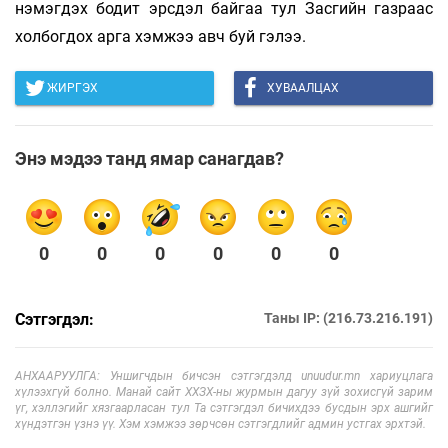
нэмэгдэх бодит эрсдэл байгаа тул Засгийн газраас
холбогдох арга хэмжээ авч буй гэлээ.
ЖИРГЭХ
ХУВААЛЦАХ
Энэ мэдээ танд ямар санагдав?
0
0
0
0
0
0
Сэтгэгдэл:
Таны IP: (216.73.216.191)
АНХААРУУЛГА: Уншигчдын бичсэн сэтгэгдэлд unuudur.mn хариуцлага
хүлээхгүй болно. Манай сайт ХХЗХ-ны журмын дагуу зүй зохисгүй зарим
үг, хэллэгийг хязгаарласан тул Та сэтгэгдэл бичихдээ бусдын эрх ашгийг
хүндэтгэн үзнэ үү. Хэм хэмжээ зөрчсөн сэтгэгдлийг админ устгах эрхтэй.