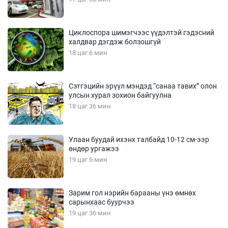
Циклоспора шимэгчээс үүдэлтэй гэдэсний
халдвар дэгдэж болзошгүй
18 цаг 6 мин
Сэтгэцийн эрүүл мэндэд “санаа тавих” олон
улсын хурал зохион байгуулна
18 цаг 36 мин
Улаан буудай ихэнх талбайд 10-12 см-ээр
өндөр ургажээ
19 цаг 6 мин
Зарим гол нэрийн барааны үнэ өмнөх
сарынхаас буурчээ
19 цаг 36 мин