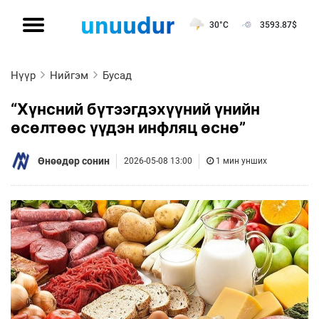
30°C
3593.87
$
Нүүр
Нийгэм
Бусад
“Хүнсний бүтээгдэхүүний үнийн
өсөлтөөс үүдэн инфляц өснө”
Өнөөдөр сонин
2026-05-08 13:00
1 мин унших