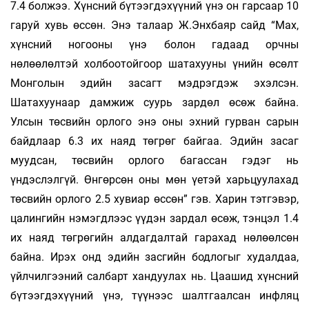
7.4 болжээ. Хүнсний бүтээгдэхүүний үнэ он гарсаар 10
гаруй хувь өссөн. Энэ талаар Ж.Энхбаяр сайд “Мах,
хүнсний ногооны үнэ болон гадаад орчны
нөлөөлөлтэй холбоотойгоор шатахууны үнийн өсөлт
Монголын эдийн засагт мэдрэгдэж эхэлсэн.
Шатахуунаар дамжиж суурь зардөл өсөж байна.
Улсын төсвийн орлого энэ оны эхний гурван сарын
байдлаар 6.3 их наяд төгрөг байгаа. Эдийн засаг
муудсан, төсвийн орлого багассан гэдэг нь
үндэслэлгүй. Өнгөрсөн оны мөн үетэй харьцуулахад
төсвийн орлого 2.5 хувиар өссөн” гэв. Харин тэтгэвэр,
цалингийн нэмэгдлээс үүдэн зардал өсөж, тэнцэл 1.4
их наяд төгрөгийн алдагдалтай гарахад нөлөөлсөн
байна. Ирэх онд эдийн засгийн бодлогыг худалдаа,
үйлчилгээний салбарт хандуулах нь. Цаашид хүнсний
бүтээгдэхүүний үнэ, түүнээс шалтгаалсан инфляц