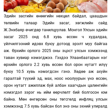
Эдийн засгийн өнөөгийн нөхцөл байдал, цаашдын
төлвийн талаар Эдийн засаг, хөгжлийн сайд
Ж.Энхбаяр өчигдөр танилцуулав. Монгол Улсын эдийн
засаг 2025 онд 6.8 хувь өссөн ч худалдаа,
үйлчилгээний идэвх буюу дотоод эрэлт муу байгаа
аж. Өрхийн орлого 2025 оны эцэст улсын хэмжээнд
таван хувиар нэмэгджээ. Гэхдээ Улаанбаатарын нэг
өрхийн орлого 2.2 хувь өссөн бол орон нутагт илүү
буюу 10.5 хувь нэмэгдсэн гэнэ. Хөдөө аж ахуйн
гаралтай түүхий эд, мах, ноос ноолуурын үнэ өссөн,
орон нутагт ажиллаж буй албан хаагчдын цалингийн
нэмэгдэл зэрэг нь ийм өөрчлөлт бий болгосон юм
байна. Мөн өнгөрсөн оны төгсгөлд инфляц улсын
хэмжээнд 7.5 хувь байсан бол энэ оны эхний улиралд