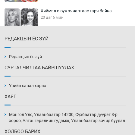
Хиймэл оюун хяналтаас гарч байна
20 цаг 6 мин
РЕДАКЦЫН ЁС ЗҮЙ
Эмэгтэйчүүд Бээжин, эрэгтэйчүүд Японд
бэлтгэл базаахаар хилийн дээс алхлаа
20 цаг 36 мин
Редакцын ёс зүй
СУРТАЛЧИЛГАА БАЙРШУУЛАХ
АНУ-ын Цэргийн кибер командлалаын
ажилтнууд амиа хорлох явдал эрс
нэмэгджээ
Үнийн санал харах
20 цаг 44 мин
ХАЯГ
Монголын шигшээ Хонконгийн багийг ялж,
эхний хожлоо авлаа
Монгол Улс, Улаанбаатар 14200, Сүхбаатар дүүрэг 8-р
21 цаг 6 мин
хороо, Алтангэрэлийн гудамж, Улаанбаатар зочид буудал
ХОЛБОО БАРИХ