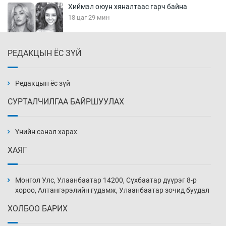
Хиймэл оюун хяналтаас гарч байна
18 цаг 29 мин
РЕДАКЦЫН ЁС ЗҮЙ
Эмэгтэйчүүд Бээжин, эрэгтэйчүүд Японд
бэлтгэл базаахаар хилийн дээс алхлаа
18 цаг 59 мин
Редакцын ёс зүй
СУРТАЛЧИЛГАА БАЙРШУУЛАХ
АНУ-ын Цэргийн кибер командлалаын
ажилтнууд амиа хорлох явдал эрс
нэмэгджээ
Үнийн санал харах
19 цаг 7 мин
ХАЯГ
Монголын шигшээ Хонконгийн багийг ялж,
эхний хожлоо авлаа
Монгол Улс, Улаанбаатар 14200, Сүхбаатар дүүрэг 8-р
19 цаг 29 мин
хороо, Алтангэрэлийн гудамж, Улаанбаатар зочид буудал
ХОЛБОО БАРИХ
Техникийн өндөр үзүүлэлттэй агаарын хөлөг