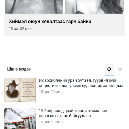
Хиймэл оюун хяналтаас гарч байна
18 цаг 29 мин
Шинэ мэдээ
Их зохиолчийн уран бүтээл, туурвил зүйн
онцлогийг олон улсын судлаачид хэлэлцлээ
15 цаг 29 мин
19 байршилд цахилгаан автомашин
цэнэглэх станц байгууллаа
15 цаг 59 мин