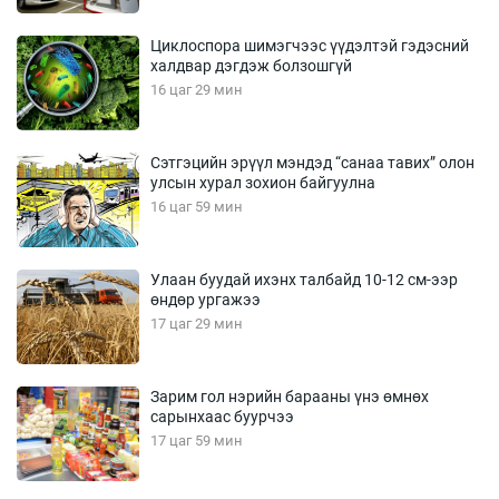
Циклоспора шимэгчээс үүдэлтэй гэдэсний
халдвар дэгдэж болзошгүй
16 цаг 29 мин
Сэтгэцийн эрүүл мэндэд “санаа тавих” олон
улсын хурал зохион байгуулна
16 цаг 59 мин
Улаан буудай ихэнх талбайд 10-12 см-ээр
өндөр ургажээ
17 цаг 29 мин
Зарим гол нэрийн барааны үнэ өмнөх
сарынхаас буурчээ
17 цаг 59 мин