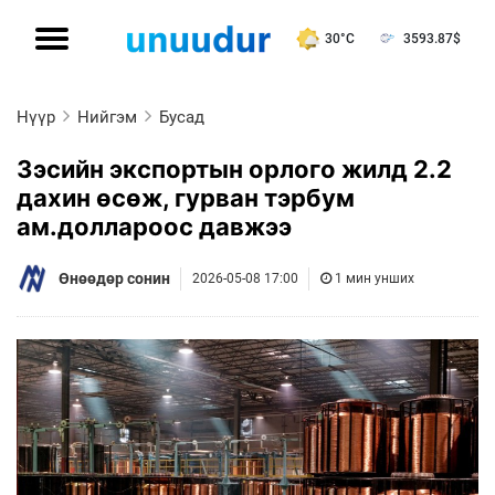
30°C
3593.87
$
Нүүр
Нийгэм
Бусад
Зэсийн экспортын орлого жилд 2.2
дахин өсөж, гурван тэрбум
ам.доллароос давжээ
Өнөөдөр сонин
2026-05-08 17:00
1 мин унших