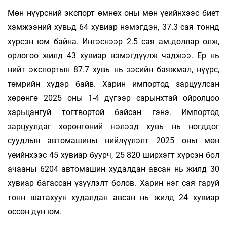
Мөн нүүрсний экспорт өмнөх оны мөн үеийнхээс биет
хэмжээний хувьд 64 хувиар нэмэгдэн, 37.3 сая тоннд
хүрсэн юм байна. Ингэснээр 2.5 сая ам.доллар олж,
орлогоо жилд 43 хувиар нэмэгдүүлж чаджээ. Ер нь
нийт экспортын 87.7 хувь нь зэсийн баяжмал, нүүрс,
төмрийн хүдэр байв. Харин импортод зарцуулсан
хөрөнгө 2025 оны 1-4 дүгээр сарынхтай ойролцоо
харьцангуй тогтвортой байсан гэнэ. Импортод
зарцуулдаг хөрөнгөний нэлээд хувь нь ногддог
суудлын автомашины нийлүүлэлт 2025 оны мөн
үеийнхээс 45 хувиар буурч, 25 820 ширхэгт хүрсэн бол
ачааны 6204 автомашин худалдан авсан нь жилд 30
хувиар багассан үзүүлэлт болов. Харин нэг сая гаруй
тонн шатахуун худалдан авсан нь жилд 24 хувиар
өссөн дүн юм.