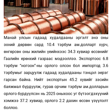
Манай улсын гадаад худалдааны эргэлт энэ оны
эхний дөрвөн сард 10.4 тэрбум ам.долларт хүрч,
өнгөрсөн оны жилийн үеийнхээс 34.3 хувиар өссөнийг
Гаалийн ерөнхий газраас мэдээллээ. Экспортоос 6.8
тэрбум “ногоон”-ны орлого олсон бол импортод 3.6
тэрбумыг зарцуулж гадаад худалдааны тэнцэл эерэг
гарсан байна. Нийт экспортын 45.2 хувийг зэсийн
баяжмал бүрдүүлж, гурав орчим тэрбум ам.долларын
орлого бүрдүүлсэн нь 2025 оныхоос уг бүтээгдэхүүний
хэмжээ 37.2 хувиар, орлого 2.2 дахин өссөн үзүүлэлт
боллоо.