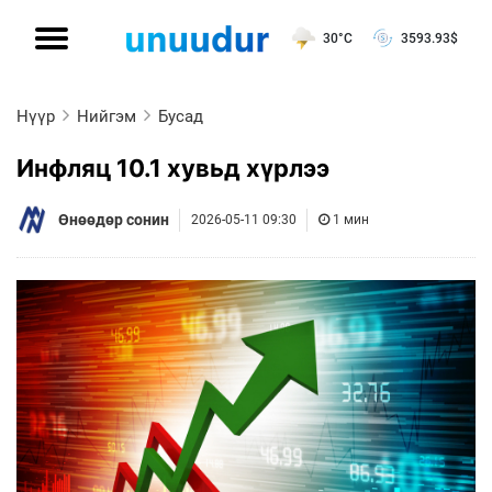
30°C
3593.93
$
Нүүр
Нийгэм
Бусад
Инфляц 10.1 хувьд хүрлээ
Өнөөдөр сонин
2026-05-11 09:30
1 мин