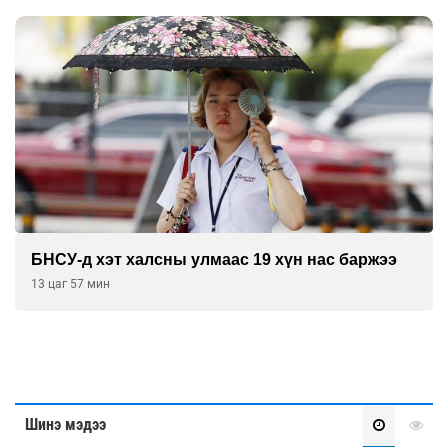
“DeepSeek” компани ӨМӨЗО-д хиймэл оюуны
дата төв байгуулахаар төлөвлөж байна
14 цаг 27 мин
Шинэ мэдээ