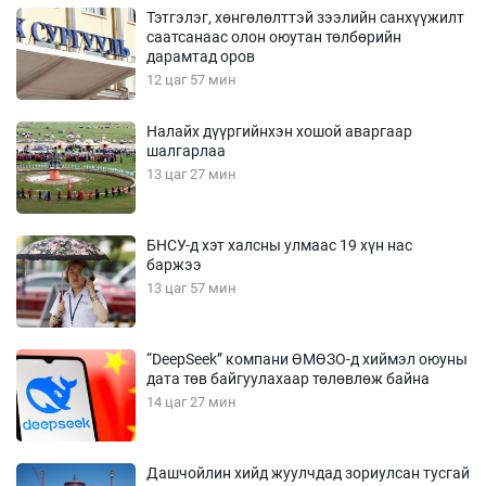
Тэтгэлэг, хөнгөлөлттэй зээлийн санхүүжилт
саатсанаас олон оюутан төлбөрийн
дарамтад оров
12 цаг 57 мин
Налайх дүүргийнхэн хошой аваргаар
шалгарлаа
13 цаг 27 мин
БНСУ-д хэт халсны улмаас 19 хүн нас
баржээ
13 цаг 57 мин
“DeepSeek” компани ӨМӨЗО-д хиймэл оюуны
дата төв байгуулахаар төлөвлөж байна
14 цаг 27 мин
Дашчойлин хийд жуулчдад зориулсан тусгай