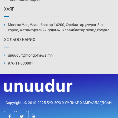
ХАЯГ
Иран тэсэж үлдсэн ч удаан хугацаанд хүнд
үеийг туулна
Монгол Улс, Улаанбаатар 14200, Сүхбаатар дүүрэг 8-р
16 цаг 57 мин
хороо, Алтангэрэлийн гудамж, Улаанбаатар зочид буудал
ХОЛБОО БАРИХ
Боловсролын зээлийн сангаар гадаадад
суралцагчдын амьжиргааны зардлын
хэмжээг шинэчлэн тогтоох нь
unuudur@mongolnews.mn
17 цаг 27 мин
976-11-330801
Монголын баг Абу Дабид медалийн хур
буулгаж байна
17 цаг 57 мин
Б.Учрал, Ё.Пүрэвдаш нар Азийн АШТ-д
Copyrights © 2010-2025 БҮХ ЭРХ ХУУЛИАР ХАМГААЛАГДСАН.
мөнгө, хүрэл медаль хүртэв
18 цаг 24 мин