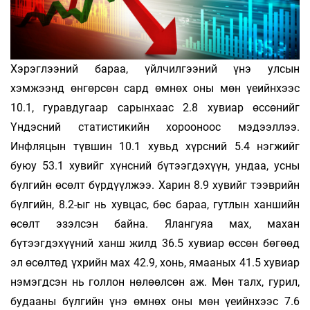
Хэрэглээний бараа, үйлчилгээний үнэ улсын
хэмжээнд өнгөрсөн сард өмнөх оны мөн үеийнхээс
10.1, гуравдугаар сарынхаас 2.8 хувиар өссөнийг
Үндэсний статистикийн хорооноос мэдээллээ.
Инфляцын түвшин 10.1 хувьд хүрсний 5.4 нэгжийг
буюу 53.1 хувийг хүнсний бүтээгдэхүүн, ундаа, усны
бүлгийн өсөлт бүрдүүлжээ. Харин 8.9 хувийг тээврийн
бүлгийн, 8.2-ыг нь хувцас, бөс бараа, гутлын ханшийн
өсөлт эзэлсэн байна. Ялангуяа мах, махан
бүтээгдэхүүний ханш жилд 36.5 хувиар өссөн бөгөөд
эл өсөлтөд үхрийн мах 42.9, хонь, ямааных 41.5 хувиар
нэмэгдсэн нь голлон нөлөөлсөн аж. Мөн талх, гурил,
будааны бүлгийн үнэ өмнөх оны мөн үеийнхээс 7.6