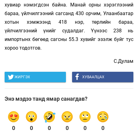
хувиар нэмэгдсэн байна. Манай орны хэрэглээний
бараа, үйлчилгээний сагсанд 430 орчим, Улаанбаатар
хотын хэмжээнд 418 нэр, төрлийн бараа,
үйлчилгээний үнийг судалдаг. Үүнээс 238 нь
импортынх бөгөөд сагсны 55.3 хувийг эзэлж буйг тус
хороо тодотгов.
С.Дулам
ЖИРГЭХ
ХУВААЛЦАХ
Энэ мэдээ танд ямар санагдав?
0
0
0
0
0
0