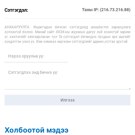
Сэтгэгдэл:
Таны IP: (216.73.216.88)
АНХААРУУЛГА: Уншигчдын бичсэн сэтгэгдэлд unuudur.mn хариуцлага
хүлээхгүй болно. Манай сайт ХХЗХ-ны журмын дагуу зүй зохисгүй зарим
үг, хэллэгийг хязгаарласан тул Та сэтгэгдэл бичихдээ бусдын эрх ашгийг
хүндэтгэн үзнэ үү. Хэм хэмжээ зөрчсөн сэтгэгдлийг админ устгах эрхтэй.
Илгээх
Холбоотой мэдээ