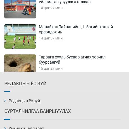
үйлчилгээ үзүүлж эхэлжээ
14 цаг 27 мин
Манайхан Тайванийн I, II багийнхантай
өрсөлдөх нь
14 цаг 57 мин
Тарвага хууль бусаар агнах зөрчил
буурсангүй
15 цаг 27 мин
РЕДАКЦЫН ЁС ЗҮЙ
Х.Улам-Өрнөх байр урагшилж, долоод
жагсжээ
15 цаг 57 мин
Редакцын ёс зүй
СУРТАЛЧИЛГАА БАЙРШУУЛАХ
Ж.Лхагвабат өсвөр үеийнхний ДАШТ-ийг
дэнсэлнэ
Үнийн санал харах
16 цаг 27 мин