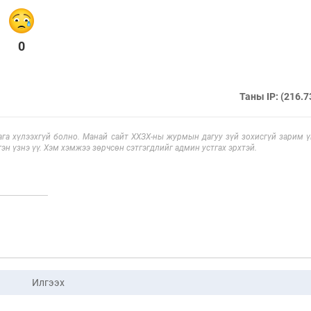
0
Таны IP: (216.7
га хүлээхгүй болно. Манай сайт ХХЗХ-ны журмын дагуу зүй зохисгүй зарим үг
эн үзнэ үү. Хэм хэмжээ зөрчсөн сэтгэгдлийг админ устгах эрхтэй.
Илгээх