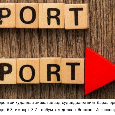
Ханш
Хэрэг з
Эрэлттэй мэдээ
Эрүүл м
Хууль ёс
Хүмүүс
Албаны 
Бусад
Life style
Ярилцл
Зөвлөгөө
Хоймор
Өнөөдрийн тухай
Уншигч-
оронтой худалдаа хийж, гадаад худалдааны нийт бараа эр
орт 6.8, импорт 3.7 тэрбум ам.доллар болжээ. Ингэснээ
өл