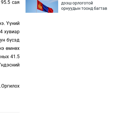
95.5 сая
дээш орлоготой
орнуудын тоонд багтав
2 цаг 4 мин
э. Үүний
Сошиал хийрхэлд
.4 хувиар
“барьцаалагдсан” сайд,
уун бүсэд
дарга нарын туйлшрал
2 цаг 34 мин
нэ өмнөх
аных 41.5
Боловсролын чанар
Үндэсний
уруудах бүрд босгоо
намсгасаар л байх уу
3 цаг 4 мин
.Оргилох
Монгол Улсын эмэгтэй
шигшээ баг өмсгөлөө
гардан авлаа
17 цаг 33 мин
К.Роналдугийн хуримд
хэн уригдав