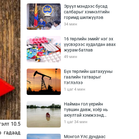
Урлагтай яриа
Эрүүл мэндээс бусад
өрчил
салбарыг хэмнэлтийн
горимд шилжүүлэв
энд-Эрхэм баян
34 мин
16 төрлийн эмийг нэг эх
үүсвэрээс худалдан авах
хүний үг
журам батлав
49 мин
Бүх төрлийн шатахууны
гаалийн татварыг
ага
Бусад
тэглэлээ
1 цаг 4 мин
Фото
сурвалжлагч
Видео
Найман гол үерийн
Инфографик
түвшин давж, хоёр нь
аюултай хэмжээнд
Санал асуулга
хүрчээ
1 цаг 34 мин
гэлт 10.5
р гадаад
Монгол Улс дундаас