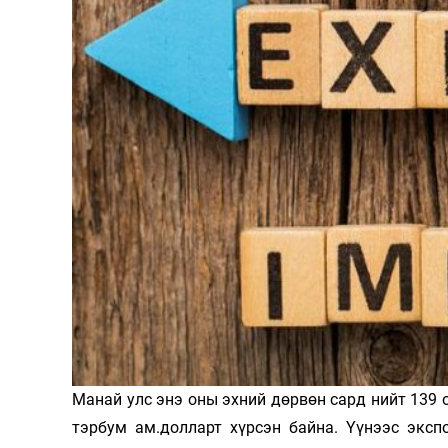
126-гийн НЭГ
Ертөнц
Спорт
Нийгэм
Бөх
Техник технологи
Сагсан бөмбөг
Шинжлэх ухаан
Хөлбөмбөг
Сонин хачин
Олимпын төрөл
Манай улс энэ оны эхний дөрвөн сард нийт 139 
Дэлхийн монгол
Тулааны спорт
тэрбум ам.долларт хүрсэн байна. Үүнээс эксп
Олимпын бус төр