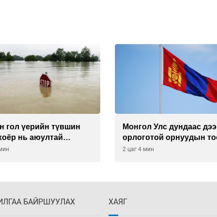
н гол үерийн түвшин
Монгол Улс дундаас дэ
хоёр нь аюултай
орлоготой орнуудын т
энд хүрчээ
багтав
 мин
2 цаг 4 мин
ИЛГАА БАЙРШУУЛАХ
ХАЯГ