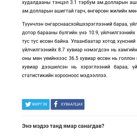
худалдааны тэнцэл 3.1 тэрбум ам.долларын аши
Олимп 2024
ам.долларын ашигтай гарч, өнгөрсөн жилийн мөн 
Түүнчлэн онгарснаасхойшхэрэглээний бараа, үйл
дотор барааны бүлгийн үнэ 10.9, үйлчилгээнийх 7
тус тус өссөн байна. Улаанбаатар хотод хүнсний
үйлчилгээнийх 8.7 хувиар нэмэгдсэн нь хамгийн
оны мөн үеийнхээс 36.5 хувиар өссөн нь голлон 
хувиар дээшилсэн нь хэрэглээний бараа, ү
статистикийн хорооноос мэдээллээ.
ЖИРГЭХ
ХУВААЛЦАХ
Энэ мэдээ танд ямар санагдав?