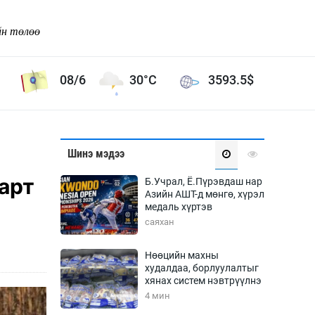
йн төлөө
08/6
30°C
3593.5
$
Соёл урлаг
Шинэ мэдээ
ой хөгжлийн зорилго -
Сонгодог урлаг
арт
Б.Учрал, Ё.Пүрэвдаш нар
Ардын урлаг
Азийн АШТ-д мөнгө, хүрэл
медаль хүртэв
Дүрслэх урлаг
саяхан
Өв соёл
таг
Кино урлаг
Нөөцийн махны
худалдаа, борлуулалтыг
 орчин
Цирк
хянах систем нэвтрүүлнэ
ол
4 мин
Рок поп, хип хоп
энд