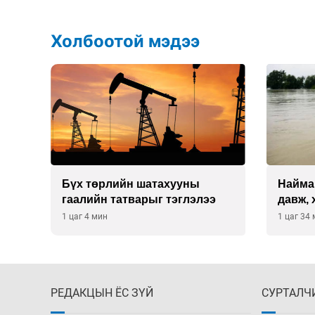
Холбоотой мэдээ
Бүх төрлийн шатахууны
Найма
гаалийн татварыг тэглэлээ
давж, 
хэмжэ
1 цаг 4 мин
1 цаг 34
РЕДАКЦЫН ЁС ЗҮЙ
СУРТАЛЧ