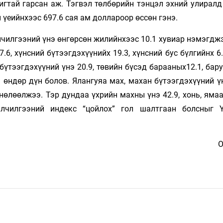
гтай гарсан аж. Тэгвэл төлбөрийн тэнцэл эхний улиралд 
үеийнхээс 697.6 сая ам доллароор өссөн гэнэ.
чилгээний үнэ өнгөрсөн жилийнхээс 10.1 хувиар нэмэгджэ
.6, хүнсний бүтээгдэхүүнийх 19.3, хүнсний бус бүлгийнх 6
 бүтээгдэхүүний үнэ 20.9, төвийн бүсэд барааных12.1, бар
 өндөр дүн болов. Ялангуяа мах, махан бүтээгдэхүүний ү
нөлөөлжээ. Тэр дундаа үхрийн махны үнэ 42.9, хонь, яма
йлчилгээний индекс “цойлох” гол шалтгаан болсныг 
О