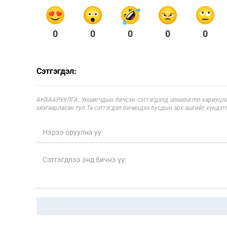
0
0
0
0
0
Сэтгэгдэл:
АНХААРУУЛГА: Уншигчдын бичсэн сэтгэгдэлд unuudur.mn хариуцла
хязгаарласан тул Та сэтгэгдэл бичихдээ бусдын эрх ашгийг хүндэтг