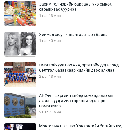
Зарим гол нэрийн барааны үнэ өмнөх
сарынхаас буурчээ
1 цаг 13 мин
Хиймэл оюун хяналтаас гарч байна
1 цаг 43 мин
Эмэгтэйчүүд Бээжин, эрэгтэйчүүд Японд
бэлтгэл базаахаар хилийн дээс алхлаа
2 цаг 13 мин
АНУ-ын Цэргийн кибер командлалаын
ажилтнууд амиа хорлох явдал эрс
нэмэгджээ
2 цаг 21 мин
Монголын шигшээ Хонконгийн багийг ялж,