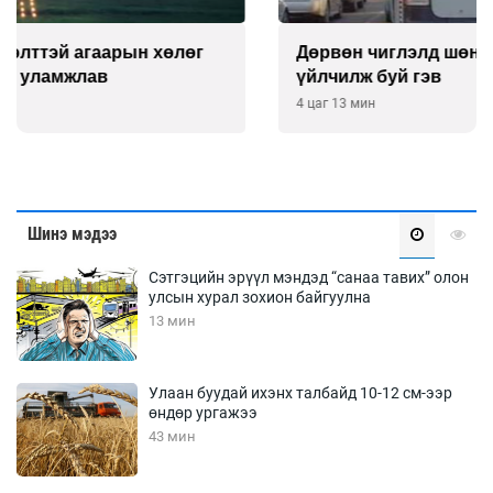
Дөрвөн чиглэлд шөнийн автобус иргэдэд
үйлчилж буй гэв
4 цаг 13 мин
Шинэ мэдээ
Сэтгэцийн эрүүл мэндэд “санаа тавих” олон
улсын хурал зохион байгуулна
13 мин
Улаан буудай ихэнх талбайд 10-12 см-ээр
өндөр ургажээ
43 мин