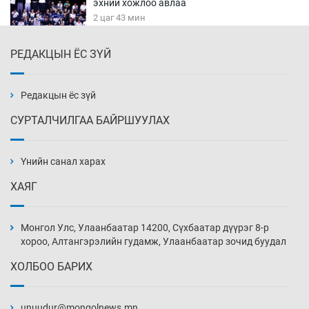
эхний хожлоо авлаа
2 цаг 43 мин
РЕДАКЦЫН ЁС ЗҮЙ
Техникийн өндөр үзүүлэлттэй агаарын хөлөг
худалдан авах хүсэлтээ уламжлав
3 цаг 13 мин
Редакцын ёс зүй
СУРТАЛЧИЛГАА БАЙРШУУЛАХ
“Шатахууны бус, бодлогын хомсдол
нүүрлээд байна”
Үнийн санал харах
3 цаг 43 мин
ХАЯГ
Дөрвөн чиглэлд шөнийн автобус иргэдэд
үйлчилж буй гэв
Монгол Улс, Улаанбаатар 14200, Сүхбаатар дүүрэг 8-р
4 цаг 13 мин
хороо, Алтангэрэлийн гудамж, Улаанбаатар зочид буудал
ХОЛБОО БАРИХ
“Туул усан цогцолбор”-ын ТЭЗҮ-ийг
Энэтхэгийн компанид хариуцуулжээ
unuudur@mongolnews.mn
4 цаг 43 мин