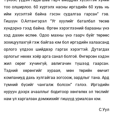
тоо ол­ширлоо. 60 хүртэлх насны иргэдийн 60 хувь нь
ийм хүсэлтэй байна гэсэн судалгаа гарсан” гэв.
Гишүүн О.Алтангэрэл “Уг хуулийг баталбал төсөв
хүндэрнэ гээд байна. Өргөн хэрэглээний барааны үнэ
хэд дахин өслөө. Одоо махны үнэ гаарч буйг төрөөс
зохицуулахгүй гэж байгаа юм бол иргэдийн халаасанд
орлого үлдээх шийдвэр гаргах хэрэгтэй. Дутагдах
орлогыг нөхөх хоёр арга санал болгоё. Өнгөрсөн хэдэн
жил сөрөг хүчингүй, авлигачин түшээд гаарсан.
Тэдний хөрөнгийг хураая, мөн төрийн өмчит
компаниуд дахь хулгайгаа зогсоож, зардлыг тана. Ард
түмний бүсийг чангалж болсон” гэлээ. Иргэдийн
нуруун дээрх ачааллыг бодитоор хөнгөлөх эл төслийг
нам үл харгалзан дэмжихийг гишүүд уриалсан юм.
С.Уул