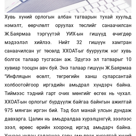
Хувь хүний орлогын албан татварын тухай хуульд
нэмэлт, өөрчлөлт оруулах төслийг санаачилсан
Ж.Баярмаа тэргүүтэй УИХ-ын гишүүд өчигдөр
мэдээлэл хийлээ. Нийт 32 гишүүн хамтран
санаачилсан уг төсөлд ХХОАТ-ыг бууруулж нэг хувь
болгох талаар тусгасан аж. Эдүгээ эл татварыг 10
хувиар тооцон авч буй. Энэ талаар гишүүн Ж.Баярмаа
“Инфляцын өсөлт, төгрөгийн ханш суларсантай
холбоотойгоор иргэдийн амьдрал хүндэрч байна.
Тиймээс тэдний гарт очих мөнгийг өсгөх нь чухал.
ХХОАТ-ын орлогыг бүрдүүлж байгаа байнгын ажилтай
975 мянган иргэн бий. Тэд бол манай улсын дундаж
давхарга. Цалин нь амьдралдаа хүрэлцэхгүй, зээлээс
зээл, өрөөс өрийн хооронд иргэд амьдарч байна.
Үүнээс үүдэн гадагшаа гарч амьдрах хүсэлтэй хүний