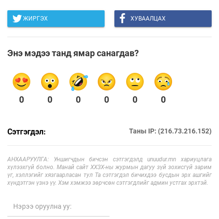
ЖИРГЭХ
ХУВААЛЦАХ
Энэ мэдээ танд ямар санагдав?
0
0
0
0
0
0
Сэтгэгдэл:
Таны IP: (216.73.216.152)
АНХААРУУЛГА: Уншигчдын бичсэн сэтгэгдэлд unuudur.mn хариуцлага
хүлээхгүй болно. Манай сайт ХХЗХ-ны журмын дагуу зүй зохисгүй зарим
үг, хэллэгийг хязгаарласан тул Та сэтгэгдэл бичихдээ бусдын эрх ашгийг
хүндэтгэн үзнэ үү. Хэм хэмжээ зөрчсөн сэтгэгдлийг админ устгах эрхтэй.