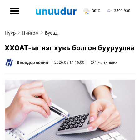
30°C
3593.93
$
Нүүр
Нийгэм
Бусад
ХХОАТ-ыг нэг хувь болгон бууруулна
Өнөөдөр сонин
2026-05-14 16:00
1 мин унших