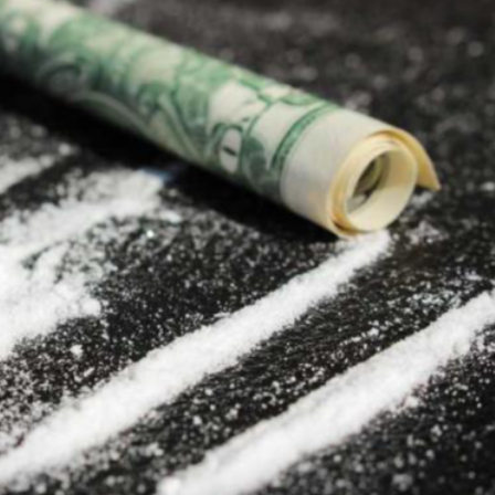
Ханш
Хэрэг з
Эрэлттэй мэдээ
Эрүүл м
Хууль ёс
Хүмүүс
Албаны 
Бусад
Life style
Ярилцл
Зөвлөгөө
Хоймор
Өнөөдрийн тухай
Уншигч-
өл