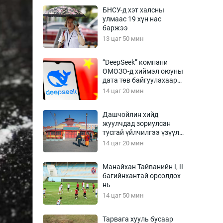
Урлагтай яриа
БНСУ-д хэт халсны
өрчил
улмаас 19 хүн нас
баржээ
энд-Эрхэм баян
13 цаг 50 мин
“DeepSeek” компани
ӨМӨЗО-д хиймэл оюуны
хүний үг
дата төв байгуулахаар
төлөвлөж байна
14 цаг 20 мин
Дашчойлин хийд
жуулчдад зориулсан
ага
Бусад
тусгай үйлчилгээ үзүүлж
эхэлжээ
14 цаг 20 мин
Фото
сурвалжлагч
Видео
Манайхан Тайванийн I, II
Инфографик
багийнхантай өрсөлдөх
нь
Санал асуулга
14 цаг 50 мин
Тарвага хууль бусаар