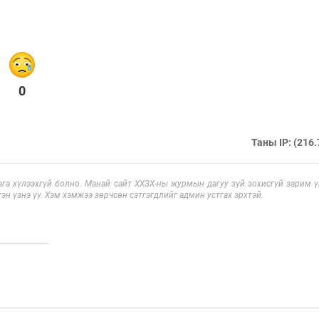
0
Таны IP: (216.
га хүлээхгүй болно. Манай сайт ХХЗХ-ны журмын дагуу зүй зохисгүй зарим үг
эн үзнэ үү. Хэм хэмжээ зөрчсөн сэтгэгдлийг админ устгах эрхтэй.