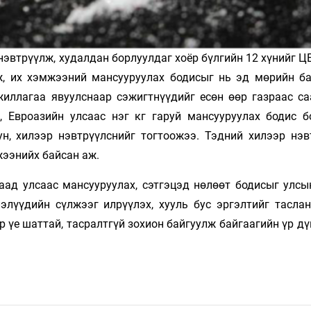
эвтрүүлж, худалдан борлуулдаг хоёр бүлгийн 12 хүнийг Ц
ж, их хэмжээний мансууруулах бодисыг нь эд мөрийн б
жиллагаа явуулснаар сэжигтнүүдийг есөн өөр газраас са
7, Евроазийн улсаас нэг кг гаруй мансууруулах бодис б
ун, хилээр нэвтрүүлснийг тогтоожээ. Тэдний хилээр нэв
жээнийх байсан аж.
аад улсаас мансууруулах, сэтгэцэд нөлөөт бодисыг улсы
элүүдийн сүлжээг илрүүлэх, хууль бус эргэлтийг таслан
 үе шаттай, тасралтгүй зохион байгуулж байгаагийн үр д