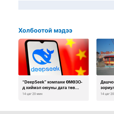
Холбоотой мэдээ
 19
“DeepSeek” компани ӨМӨЗО-
Дашчо
д хиймэл оюуны дата төв
зориул
байгуулахаар төлөвлөж
үзүүл
14 цаг 20 мин
14 цаг 2
байна