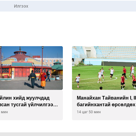
Илгээх
йлин хийд жуулчдад
Манайхан Тайванийн I, I
сан тусгай үйлчилгээ
багийнхантай өрсөлдөх
ж эхэлжээ
0 мин
14 цаг 50 мин