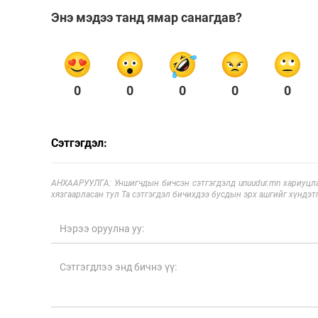
Энэ мэдээ танд ямар санагдав?
0
0
0
0
0
Сэтгэгдэл:
АНХААРУУЛГА: Уншигчдын бичсэн сэтгэгдэлд unuudur.mn хариуцла
хязгаарласан тул Та сэтгэгдэл бичихдээ бусдын эрх ашгийг хүндэтг