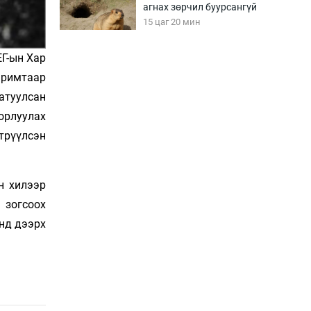
агнах зөрчил буурсангүй
15 цаг 20 мин
ЕГ-ын Хар
Х.Улам-Өрнөх байр
аримтаар
урагшилж, долоод
жагсжээ
атуулсан
15 цаг 50 мин
орлуулах
трүүлсэн
Ж.Лхагвабат өсвөр
үеийнхний ДАШТ-ийг
дэнсэлнэ
16 цаг 20 мин
н хилээр
 зогсоох
Иран тэсэж үлдсэн ч
үнд дээрх
удаан хугацаанд хүнд
үеийг туулна
16 цаг 50 мин
Боловсролын зээлийн
сангаар гадаадад