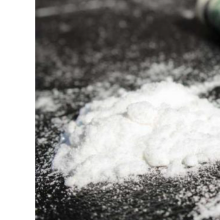
126-гийн НЭГ
Ертөнц
Спорт
Нийгэм
Бөх
Техник технологи
Сагсан бөмбөг
Шинжлэх ухаан
Хөлбөмбөг
Сонин хачин
Олимпын төрөл
Дэлхийн монгол
Тулааны спорт
Олимпын бус төр