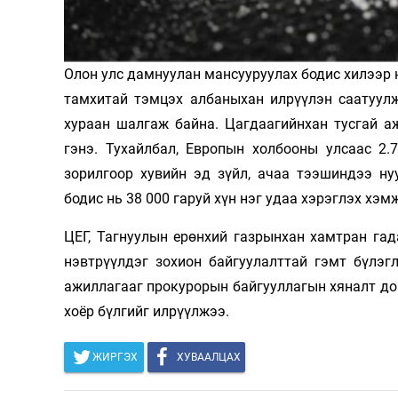
Олимп 2024
Олон улс дамнуулан мансууруулах бодис хилээр н
тамхитай тэмцэх албаныхан илрүүлэн саатуул
хураан шалгаж байна. Цагдаагийнхан тусгай а
гэнэ. Тухайлбал, Европын холбооны улсаас 2.
зорилгоор хувийн эд зүйл, ачаа тээшиндээ ну
бодис нь 38 000 гаруй хүн нэг удаа хэрэглэх хэм
ЦЕГ, Тагнуулын ерөнхий газрынхан хамтран гад
нэвтрүүлдэг зохион байгуулалттай гэмт бүлэгл
ажиллагааг прокурорын байгууллагын хяналт дор
хоёр бүлгийг илрүүлжээ.
ЖИРГЭХ
ХУВААЛЦАХ