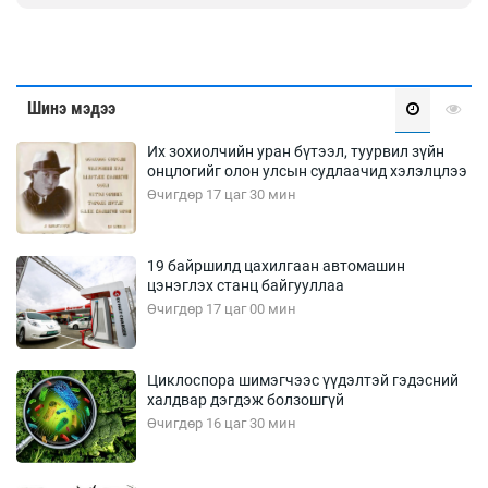
Шинэ мэдээ
Их зохиолчийн уран бүтээл, туурвил зүйн
онцлогийг олон улсын судлаачид хэлэлцлээ
Өчигдөр 17 цаг 30 мин
19 байршилд цахилгаан автомашин
цэнэглэх станц байгууллаа
Өчигдөр 17 цаг 00 мин
Циклоспора шимэгчээс үүдэлтэй гэдэсний
халдвар дэгдэж болзошгүй
Өчигдөр 16 цаг 30 мин