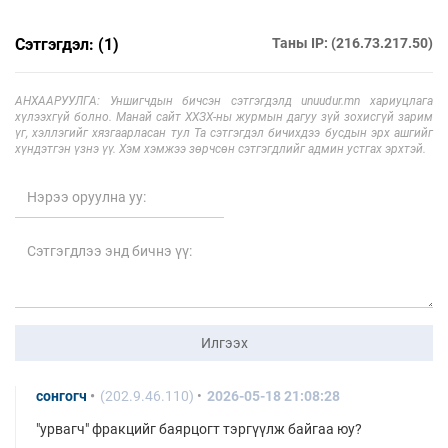
Сэтгэгдэл: (1)
Таны IP: (216.73.217.50)
АНХААРУУЛГА: Уншигчдын бичсэн сэтгэгдэлд unuudur.mn хариуцлага
хүлээхгүй болно. Манай сайт ХХЗХ-ны журмын дагуу зүй зохисгүй зарим
үг, хэллэгийг хязгаарласан тул Та сэтгэгдэл бичихдээ бусдын эрх ашгийг
хүндэтгэн үзнэ үү. Хэм хэмжээ зөрчсөн сэтгэгдлийг админ устгах эрхтэй.
Илгээх
сонгогч
(202.9.46.110)
2026-05-18 21:08:28
"урвагч" фракцийг баярцогт тэргүүлж байгаа юу?