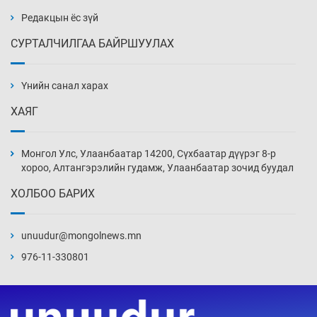
Өчигдөр 14 цаг 00 мин
Редакцын ёс зүй
СУРТАЛЧИЛГАА БАЙРШУУЛАХ
АНУ-ын Цэргийн кибер командлалаын
ажилтнууд амиа хорлох явдал эрс
нэмэгджээ
Үнийн санал харах
Өчигдөр 13 цаг 52 мин
ХАЯГ
Монголын шигшээ Хонконгийн багийг ялж,
эхний хожлоо авлаа
Монгол Улс, Улаанбаатар 14200, Сүхбаатар дүүрэг 8-р
Өчигдөр 13 цаг 30 мин
хороо, Алтангэрэлийн гудамж, Улаанбаатар зочид буудал
ХОЛБОО БАРИХ
Техникийн өндөр үзүүлэлттэй агаарын хөлөг
худалдан авах хүсэлтээ уламжлав
unuudur@mongolnews.mn
Өчигдөр 13 цаг 00 мин
976-11-330801
“Шатахууны бус, бодлогын хомсдол
нүүрлээд байна”
Өчигдөр 12 цаг 30 мин