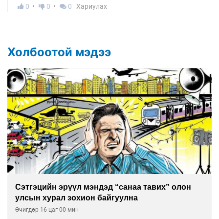
0
0
0
Хариулах
Холбоотой мэдээ
Сэтгэцийн эрүүл мэндэд “санаа тавих” олон
улсын хурал зохион байгуулна
Өчигдөр 16 цаг 00 мин