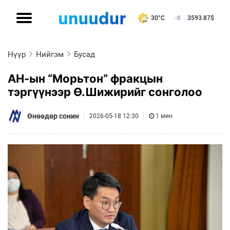
30°C
3593.87
$
Нүүр
Нийгэм
Бусад
АН-ын “Морьтон” фракцын
тэргүүнээр Ө.Шижирийг сонголоо
Өнөөдөр сонин
2026-05-18 12:30
1 мин