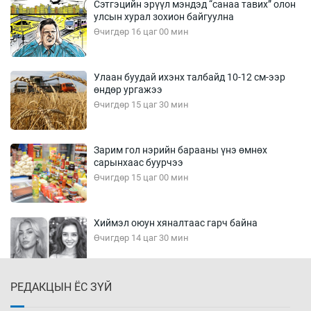
Сэтгэцийн эрүүл мэндэд “санаа тавих” олон
улсын хурал зохион байгуулна
Өчигдөр 16 цаг 00 мин
Улаан буудай ихэнх талбайд 10-12 см-ээр
өндөр ургажээ
Өчигдөр 15 цаг 30 мин
Зарим гол нэрийн барааны үнэ өмнөх
сарынхаас буурчээ
Өчигдөр 15 цаг 00 мин
Хиймэл оюун хяналтаас гарч байна
Өчигдөр 14 цаг 30 мин
РЕДАКЦЫН ЁС ЗҮЙ
Эмэгтэйчүүд Бээжин, эрэгтэйчүүд Японд
бэлтгэл базаахаар хилийн дээс алхлаа