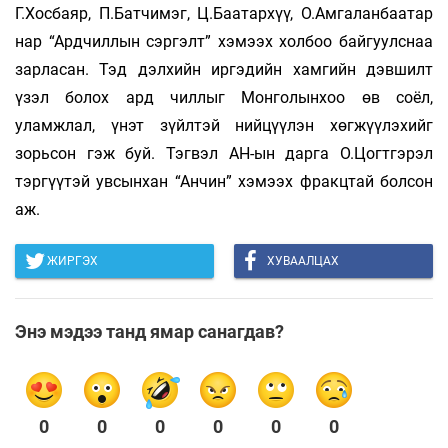
Г.Хосбаяр, П.Батчимэг, Ц.Баатархүү, О.Амгаланбаатар
нар “Ардчиллын сэргэлт” хэмээх холбоо байгуулснаа
зарласан. Тэд дэлхийн иргэдийн хамгийн дэвшилт
үзэл болох ард­ чиллыг Монголынхоо өв соёл,
уламжлал, үнэт зүйлтэй нийцүүлэн хөгжүүлэхийг
зорьсон гэж буй. Тэгвэл АН-ын дарга О.Цогтгэрэл
тэргүүтэй увсынхан “Анчин” хэмээх фракцтай болсон
аж.
ЖИРГЭХ
ХУВААЛЦАХ
Энэ мэдээ танд ямар санагдав?
0
0
0
0
0
0