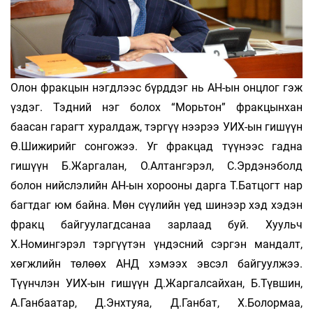
Олон фракцын нэгдлээс бүрддэг нь АН-ын онцлог гэж
үздэг. Тэдний нэг болох “Морьтон” фракцынхан
баасан гарагт хуралдаж, тэргүү­ нээрээ УИХ-ын гишүүн
Ө.Шижирийг сонгожээ. Уг фракцад түүнээс гадна
гишүүн Б.Жаргалан, О.Алтангэрэл, С.Эрдэнэболд
болон нийслэлийн АН-ын хорооны дарга Т.Батцогт нар
багтдаг юм байна. Мөн сүүлийн үед шинээр хэд хэдэн
фракц байгуулагдсанаа зарлаад буй. Хуульч
Х.Номингэрэл тэргүүтэн үндэсний сэргэн мандалт,
хөгжлийн төлөөх АНД хэмээх эвсэл байгуулжээ.
Түүнчлэн УИХ-ын гишүүн Д.Жаргалсайхан, Б.Түвшин,
А.Ганбаатар, Д.Энхтуяа, Д.Ганбат, Х.Болормаа,