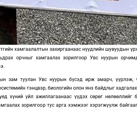
утгийн хамгаалалтын захиргаанаас нүүдлийн шувуудын үрж
мьдрах орчныг хамгаалах зорилгоор Увс нуурын орчим
э.
ын зам туулан Увс нуурын бүсэд ирж амарч, үүрлэж, 
осистемийн тэнцвэр, биологийн олон янз байдлыг хадгала
ед хүний үйл ажиллагаанаас үүдэх сөрөг нөлөөллийг б
мгаалах зорилгоор тус арга хэмжээг хэрэгжүүлж байгааг