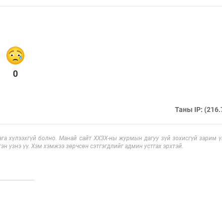
0
Таны IP: (216.
га хүлээхгүй болно. Манай сайт ХХЗХ-ны журмын дагуу зүй зохисгүй зарим үг
эн үзнэ үү. Хэм хэмжээ зөрчсөн сэтгэгдлийг админ устгах эрхтэй.