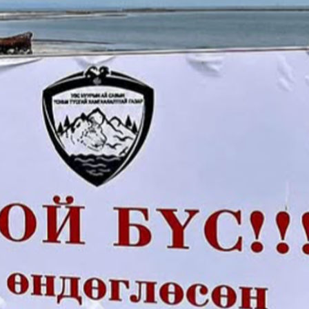
Ханш
Хэрэг з
Эрэлттэй мэдээ
Эрүүл м
Хууль ёс
Хүмүүс
Албаны 
Бусад
Life style
Ярилцл
Зөвлөгөө
Хоймор
Өнөөдрийн тухай
Уншигч-
өл