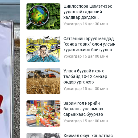
Урлагтай яриа
Циклоспора шимэгчээс
өрчил
үүдэлтэй гэдэсний
халдвар дэгдэж
энд-Эрхэм баян
болзошгүй
Уржигдар 16 цаг 30 мин
Сэтгэцийн эрүүл мэндэд
“санаа тавих” олон улсын
хүний үг
хурал зохион байгуулна
Уржигдар 16 цаг 00 мин
Улаан буудай ихэнх
талбайд 10-12 см-ээр
ага
Бусад
өндөр ургажээ
Уржигдар 15 цаг 30 мин
Фото
сурвалжлагч
Видео
Зарим гол нэрийн
Инфографик
барааны үнэ өмнөх
сарынхаас буурчээ
Санал асуулга
Уржигдар 15 цаг 00 мин
Хиймэл оюун хяналтаас