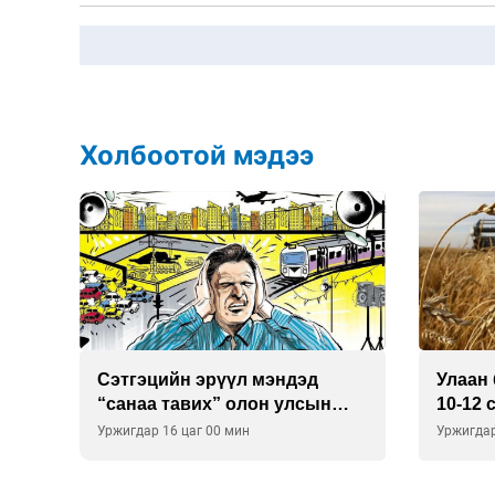
Холбоотой мэдээ
Сэтгэцийн эрүүл мэндэд
Улаан 
р
“санаа тавих” олон улсын
10-12 
хурал зохион байгуулна
Уржигдар 16 цаг 00 мин
Уржигдар