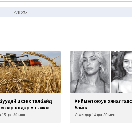
Илгээх
буудай ихэнх талбайд
Хиймэл оюун хяналтаас
см-ээр өндөр ургажээ
байна
 15 цаг 30 мин
Уржигдар 14 цаг 30 мин