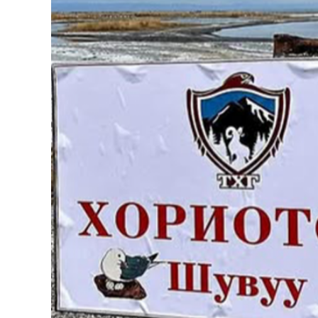
126-гийн НЭГ
Ертөнц
Спорт
Нийгэм
Бөх
Техник технологи
Сагсан бөмбөг
Шинжлэх ухаан
Хөлбөмбөг
Сонин хачин
Олимпын төрөл
Дэлхийн монгол
Тулааны спорт
Олимпын бус төр