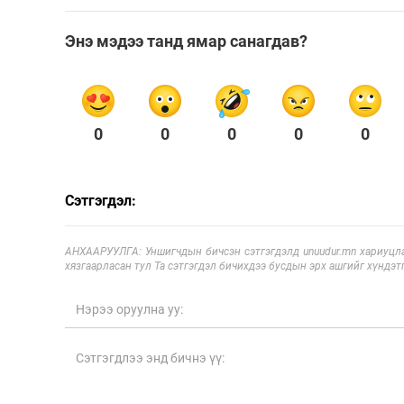
Энэ мэдээ танд ямар санагдав?
0
0
0
0
0
Сэтгэгдэл:
АНХААРУУЛГА: Уншигчдын бичсэн сэтгэгдэлд unuudur.mn хариуцла
хязгаарласан тул Та сэтгэгдэл бичихдээ бусдын эрх ашгийг хүндэтг