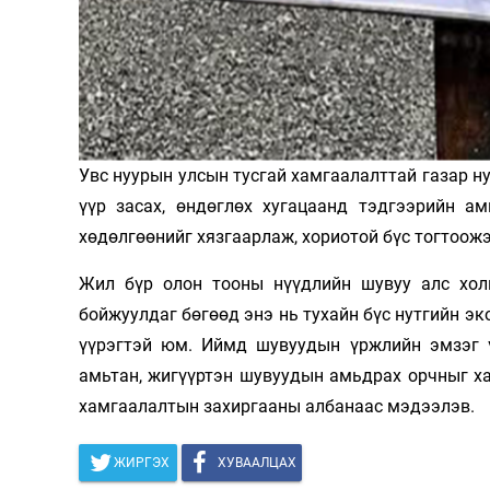
Олимп 2024
Увс нуурын улсын тусгай хамгаалалттай газар н
үүр засах, өндөглөх хугацаанд тэдгээрийн а
хөдөлгөөнийг хязгаарлаж, хориотой бүс тогтоожэ
Жил бүр олон тооны нүүдлийн шувуу алс хол
бойжуулдаг бөгөөд энэ нь тухайн бүс нутгийн эк
үүрэгтэй юм. Иймд шувуудын үржлийн эмзэг ү
амьтан, жигүүртэн шувуудын амьдрах орчныг ха
хамгаалалтын захиргааны албанаас мэдээлэв.
ЖИРГЭХ
ХУВААЛЦАХ