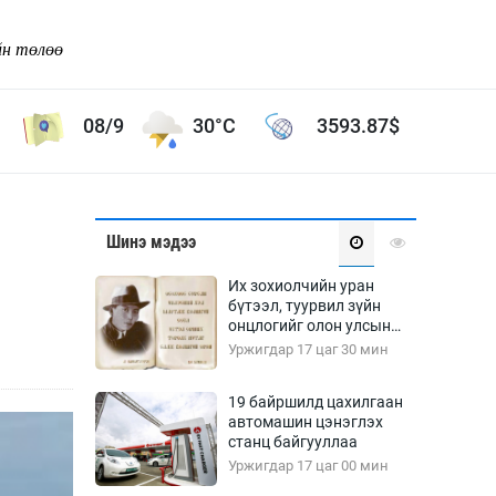
йн төлөө
08/9
30°C
3593.87
$
Соёл урлаг
Шинэ мэдээ
ой хөгжлийн зорилго -
Сонгодог урлаг
Их зохиолчийн уран
Ардын урлаг
бүтээл, туурвил зүйн
онцлогийг олон улсын
Дүрслэх урлаг
судлаачид хэлэлцлээ
Уржигдар 17 цаг 30 мин
Өв соёл
таг
Кино урлаг
19 байршилд цахилгаан
автомашин цэнэглэх
 орчин
Цирк
станц байгууллаа
ол
Уржигдар 17 цаг 00 мин
Рок поп, хип хоп
энд