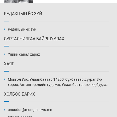
РЕДАКЦЫН ЁС ЗҮЙ
Эмэгтэйчүүд Бээжин, эрэгтэйчүүд Японд
бэлтгэл базаахаар хилийн дээс алхлаа
5 цаг 54 мин
Редакцын ёс зүй
СУРТАЛЧИЛГАА БАЙРШУУЛАХ
АНУ-ын Цэргийн кибер командлалаын
ажилтнууд амиа хорлох явдал эрс
нэмэгджээ
Үнийн санал харах
6 цаг 2 мин
ХАЯГ
Монголын шигшээ Хонконгийн багийг ялж,
эхний хожлоо авлаа
Монгол Улс, Улаанбаатар 14200, Сүхбаатар дүүрэг 8-р
6 цаг 24 мин
хороо, Алтангэрэлийн гудамж, Улаанбаатар зочид буудал
ХОЛБОО БАРИХ
Техникийн өндөр үзүүлэлттэй агаарын хөлөг
худалдан авах хүсэлтээ уламжлав
unuudur@mongolnews.mn
6 цаг 54 мин