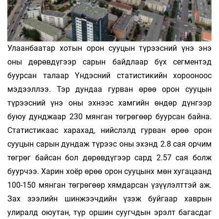
Улаанбаатар хотын орон сууцын түрээсний үнэ энэ
оны дөрөвдүгээр сарын байдлаар бүх сегментэд
буурсан талаар Үндэсний статистикийн хорооноос
мэдээллээ. Тэр дундаа гурван өрөө орон сууцын
түрээсний үнэ оны эхнээс хамгийн өндөр дүнгээр
буюу дунджаар 230 мянган төгрөгөөр буурсан байна.
Статистикаас харахад, нийслэлд гурван өрөө орон
сууцын сарын дундаж түрээс оны эхэнд 2.8 сая орчим
төгрөг байсан бол дөрөвдүгээр сард 2.57 сая болж
буурчээ. Харин хоёр өрөө орон сууцынх мөн хугацаанд
100-150 мянган төгрөгөөр хям­дарсан үзүүлэлттэй аж.
Зах зээлийн шинжээчдийн үзэж буйгаар хаврын
улиралд оюутан, түр оршин суугчдын эрэлт багасдаг