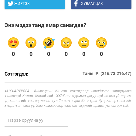
ЖИРГЭХ
ХУВААЛЦАХ
Энэ мэдээ танд ямар санагдав?
0
0
0
0
0
0
Сэтгэгдэл:
Таны IP: (216.73.216.47)
АНХААРУУЛГА: Уншигчдын бичсэн сэтгэгдэлд unuudur.mn хариуцлага
хүлээхгүй болно. Манай сайт ХХЗХ-ны журмын дагуу зүй зохисгүй зарим
үг, хэллэгийг хязгаарласан тул Та сэтгэгдэл бичихдээ бусдын эрх ашгийг
хүндэтгэн үзнэ үү. Хэм хэмжээ зөрчсөн сэтгэгдлийг админ устгах эрхтэй.