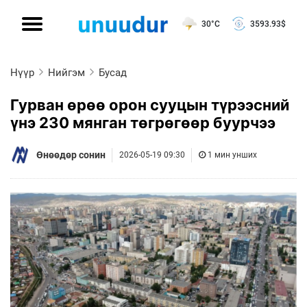
30°C
3593.93
$
Нүүр
Нийгэм
Бусад
Гурван өрөө орон сууцын түрээсний
үнэ 230 мянган төгрөгөөр буурчээ
Өнөөдөр сонин
2026-05-19 09:30
1 мин унших