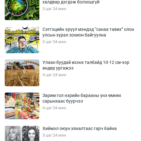
халдвар дэгдэж болзошгүй
3 цаг 24 мин
Сэтгэцийн эрүүл мэндэд “санаа тавих” олон
улсын хурал зохион байгуулна
3 цаг 54 мин
Улаан буудай ихэнх талбайд 10-12 см-ээр
өндөр ургажээ
4 цаг 24 мин
Зарим гол нэрийн барааны үнэ өмнөх
сарынхаас буурчээ
4 цаг 54 мин
Хиймэл оюун хяналтаас гарч байна
5 цаг 24 мин