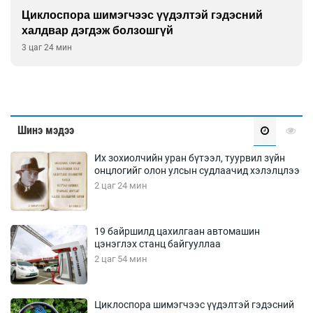
ий
Сэтгэцийн эрүүл мэндэд “санаа тавих” 
улсын хурал зохион байгуулна
3 цаг 54 мин
Шинэ мэдээ
Их зохиолчийн уран бүтээл, туурвил зүйн
онцлогийг олон улсын судлаачид хэлэлцлээ
2 цаг 24 мин
19 байршилд цахилгаан автомашин
цэнэглэх станц байгууллаа
2 цаг 54 мин
Циклоспора шимэгчээс үүдэлтэй гэдэсний