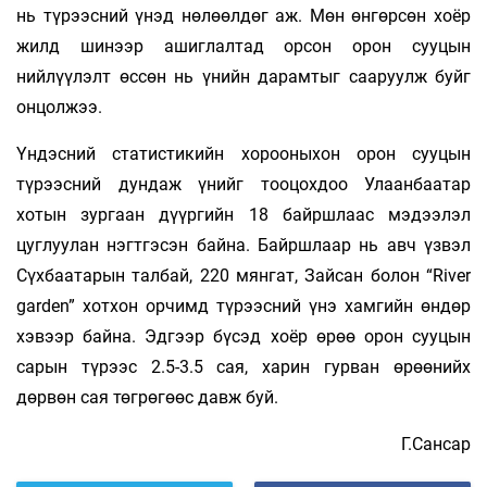
нь түрээсний үнэд нөлөөлдөг аж. Мөн өнгөрсөн хоёр
жилд шинээр ашиглалтад орсон орон сууцын
нийлүүлэлт өссөн нь үнийн дарамтыг сааруулж буйг
онцолжээ.
Үндэсний статистикийн хорооныхон орон сууцын
түрээсний дундаж үнийг тооцохдоо Улаанбаатар
хотын зургаан дүүргийн 18 байршлаас мэдээлэл
цуглуулан нэгтгэсэн байна. Байршлаар нь авч үзвэл
Сүхбаатарын талбай, 220 мянгат, Зайсан болон “River
garden” хотхон орчимд түрээсний үнэ хамгийн өндөр
хэвээр байна. Эдгээр бүсэд хоёр өрөө орон сууцын
сарын түрээс 2.5-3.5 сая, харин гурван өрөөнийх
дөрвөн сая төгрөгөөс давж буй.
Г.Сансар