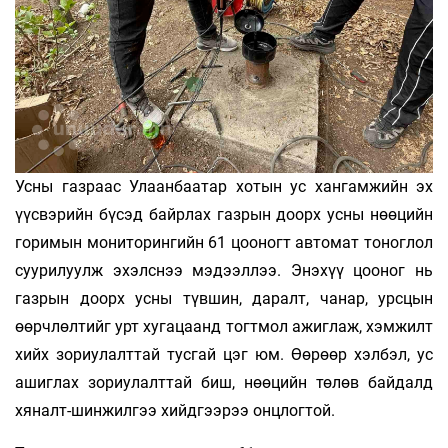
Усны газраас Улаанбаатар хотын ус хангамжийн эх
үүсвэрийн бүсэд байрлах газрын доорх усны нөөцийн
горимын мониторингийн 61 цооногт автомат тоноглол
суурилуулж эхэлснээ мэдээллээ. Энэхүү цооног нь
газрын доорх усны түвшин, даралт, чанар, урсцын
өөрчлөлтийг урт хугацаанд тогтмол ажиглаж, хэмжилт
хийх зориулалттай тусгай цэг юм. Өөрөөр хэлбэл, ус
ашиглах зориулалттай биш, нөөцийн төлөв байдалд
хяналт-шинжилгээ хийдгээрээ онцлогтой.