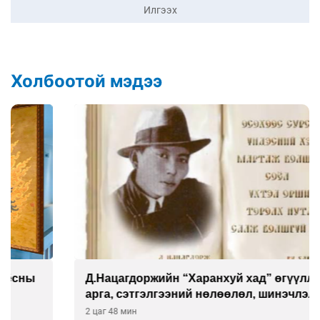
Илгээх
Холбоотой мэдээ
Д.Нацагдоржийн “Харанхуй хад” өгүүллэгийн
арга, сэтгэлгээний нөлөөлөл, шинэчлэл
2 цаг 48 мин