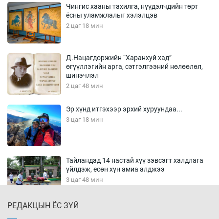
Чингис хааны тахилга, нүүдэлчдийн төрт
ёсны уламжлалыг хэлэлцэв
2 цаг 18 мин
Д.Нацагдоржийн “Харанхуй хад”
өгүүллэгийн арга, сэтгэлгээний нөлөөлөл,
шинэчлэл
2 цаг 48 мин
Эр хүнд итгэхээр эрхий хуруундаа...
3 цаг 18 мин
Тайландад 14 настай хүү зэвсэгт халдлага
үйлдэж, есөн хүн амиа алджээ
3 цаг 48 мин
РЕДАКЦЫН ЁС ЗҮЙ
Хүннү рок буюу монгол онгод