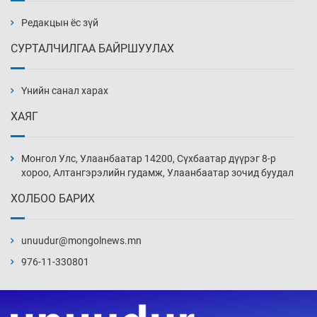
4 цаг 18 мин
Редакцын ёс зүй
СУРТАЛЧИЛГАА БАЙРШУУЛАХ
Сарьсан багваахайнууд голын эрэг дагуух
барилга, байгууламжийн дээвэрт үүрлэжээ
Үнийн санал харах
4 цаг 48 мин
ХАЯГ
Цагдаагийн алба хаагчийг мөргөж зугтсан
этгээдийг илрүүлэв
Монгол Улс, Улаанбаатар 14200, Сүхбаатар дүүрэг 8-р
5 цаг 18 мин
хороо, Алтангэрэлийн гудамж, Улаанбаатар зочид буудал
ХОЛБОО БАРИХ
Нүүрс-пиролизийн үйлдвэр байгуулах
тогтоолын төслийг батлав
unuudur@mongolnews.mn
5 цаг 48 мин
976-11-330801
Б.Хулан ДАШТ-д түрүүлж, Г.Монголжин
хошой хүрэл медальтан болов
6 цаг 3 мин