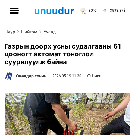
30°C
3593.87
$
Нүүр
Нийгэм
Бусад
Газрын доорх усны судалгааны 61
цооногт автомат тоноглол
суурилуулж байна
Өнөөдөр сонин
2026-05-19 11:30
1 мин