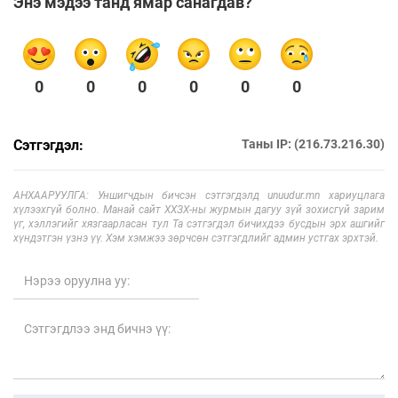
Энэ мэдээ танд ямар санагдав?
0
0
0
0
0
0
Сэтгэгдэл:
Таны IP: (216.73.216.30)
АНХААРУУЛГА: Уншигчдын бичсэн сэтгэгдэлд unuudur.mn хариуцлага
хүлээхгүй болно. Манай сайт ХХЗХ-ны журмын дагуу зүй зохисгүй зарим
үг, хэллэгийг хязгаарласан тул Та сэтгэгдэл бичихдээ бусдын эрх ашгийг
хүндэтгэн үзнэ үү. Хэм хэмжээ зөрчсөн сэтгэгдлийг админ устгах эрхтэй.