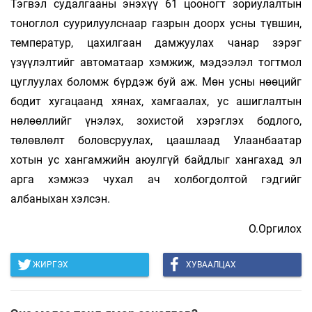
Тэгвэл судалгааны энэхүү 61 цооногт зориулалтын
тоноглол суурилуулснаар газрын доорх усны түвшин,
температур, цахилгаан дамжуулах чанар зэрэг
үзүүлэлтийг автоматаар хэмжиж, мэдээлэл тогтмол
цуглуулах боломж бүрдэж буй аж. Мөн усны нөөцийг
бодит хугацаанд хянах, хамгаалах, ус ашиглалтын
нөлөөллийг үнэлэх, зохистой хэрэглэх бодлого,
төлөвлөлт боловсруулах, цаашлаад Улаанбаатар
хотын ус хангамжийн аюулгүй байдлыг хангахад эл
арга хэмжээ чухал ач холбогдолтой гэдгийг
албаныхан хэлсэн.
О.Оргилох
ЖИРГЭХ
ХУВААЛЦАХ