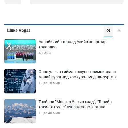
Шинэ мэдээ
Аэробикийн төрөлд Азийн аваргаар
тодорлоо
48 мин
Олон улсын хиймэл оюуны олимпиадаас
манай сурагчид хос хүрэл медаль хүртэв
1 цаг 18 мин
Төвбанк “Монгол Улсын хаад”, “Төрийн
тахилгат уулс” цуврал зоос гаргана
1 цаг 48 мин