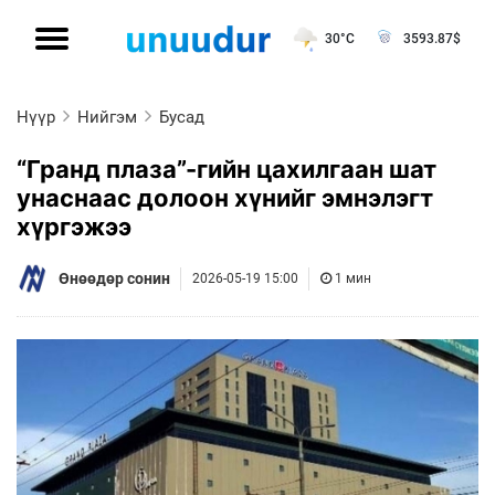
30°C
3593.87
$
Нүүр
Нийгэм
Бусад
“Гранд плаза”-гийн цахилгаан шат
унаснаас долоон хүнийг эмнэлэгт
хүргэжээ
Өнөөдөр сонин
2026-05-19 15:00
1 мин