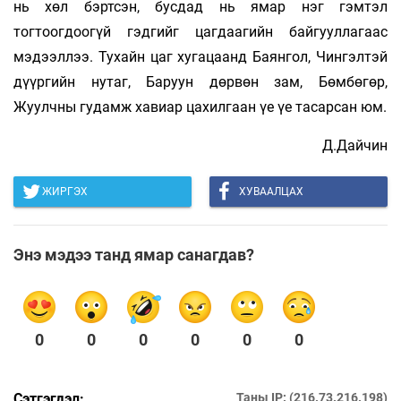
нь хөл бэртсэн, бусдад нь ямар нэг гэмтэл
тогтоогдоогүй гэдгийг цагдаагийн байгууллагаас
мэдээллээ. Тухайн цаг хугацаанд Баянгол, Чингэлтэй
дүүргийн нутаг, Баруун дөрвөн зам, Бөмбөгөр,
Жуулчны гудамж хавиар цахилгаан үе үе тасарсан юм.
Д.Дайчин
ЖИРГЭХ
ХУВААЛЦАХ
Энэ мэдээ танд ямар санагдав?
0
0
0
0
0
0
Сэтгэгдэл:
Таны IP: (216.73.216.198)