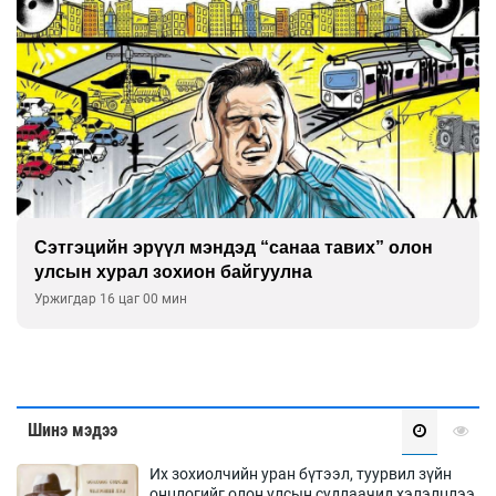
Сэтгэцийн эрүүл мэндэд “санаа тавих” олон
улсын хурал зохион байгуулна
Уржигдар 16 цаг 00 мин
Шинэ мэдээ
Их зохиолчийн уран бүтээл, туурвил зүйн
онцлогийг олон улсын судлаачид хэлэлцлээ