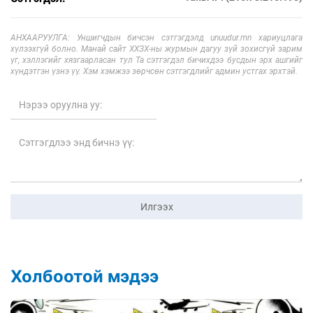
АНХААРУУЛГА: Уншигчдын бичсэн сэтгэгдэлд unuudur.mn хариуцлага
хүлээхгүй болно. Манай сайт ХХЗХ-ны журмын дагуу зүй зохисгүй зарим
үг, хэллэгийг хязгаарласан тул Та сэтгэгдэл бичихдээ бусдын эрх ашгийг
хүндэтгэн үзнэ үү. Хэм хэмжээ зөрчсөн сэтгэгдлийг админ устгах эрхтэй.
Илгээх
Холбоотой мэдээ