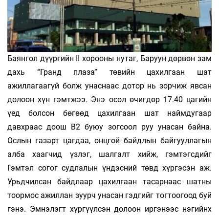
Баянгол дүүргийн II хорооны нутаг, Баруун дөрвөн зам
дахь “Гранд плаза” төвийн цахилгаан шат
ажиллагаагүй болж унаснаас дотор нь зорчиж явсан
долоон хүн гэмтжээ. Энэ осол өчигдөр 17.40 цагийн
үед болсон бөгөөд цахилгаан шат наймдугаар
давхраас доош В2 буюу зогсоол руу унасан байна.
Ослын газарт цагдаа, онцгой байдлын байгууллагын
алба хаагчид үзлэг, шалгалт хийж, гэмтэгсдийг
Гэмтэл согог судлалын үндэсний төвд хүргэсэн аж.
Урьдчилсан байдлаар цахилгаан тасарнаас шатны
тоормос ажиллан зуурч унасан гэдгийг тогтоогоод буй
гэнэ. Эмнэлэгт хүргүүлсэн долоон иргэнээс нэгийнх