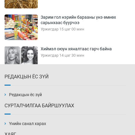
Зарим гол нэрийн барааны үнэ өмнөх
сарынхаас буурчээ
Уржигдар 15 цаг 00 мин
Хиймэл оюун хяналтаас гарч байна
Уржигдар 14 цаг 30 мин
РЕДАКЦЫН ЁС ЗҮЙ
Эмэгтэйчүүд Бээжин, эрэгтэйчүүд Японд
бэлтгэл базаахаар хилийн дээс алхлаа
Уржигдар 14 цаг 00 мин
Редакцын ёс зүй
СУРТАЛЧИЛГАА БАЙРШУУЛАХ
АНУ-ын Цэргийн кибер командлалаын
ажилтнууд амиа хорлох явдал эрс
нэмэгджээ
Үнийн санал харах
Уржигдар 13 цаг 52 мин
ХАЯГ