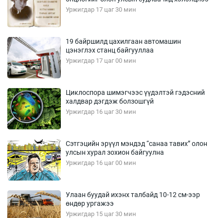
Уржигдар 17 цаг 30 мин
19 байршилд цахилгаан автомашин
цэнэглэх станц байгууллаа
Уржигдар 17 цаг 00 мин
Циклоспора шимэгчээс үүдэлтэй гэдэсний
халдвар дэгдэж болзошгүй
Уржигдар 16 цаг 30 мин
Сэтгэцийн эрүүл мэндэд “санаа тавих” олон
улсын хурал зохион байгуулна
Уржигдар 16 цаг 00 мин
Улаан буудай ихэнх талбайд 10-12 см-ээр
өндөр ургажээ
Уржигдар 15 цаг 30 мин