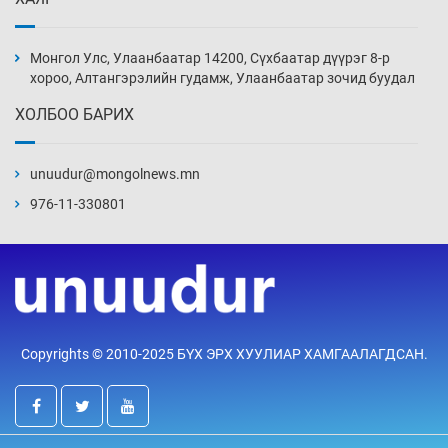
Монголын шигшээ Хонконгийн багийг ялж,
эхний хожлоо авлаа
Монгол Улс, Улаанбаатар 14200, Сүхбаатар дүүрэг 8-р
Уржигдар 13 цаг 30 мин
хороо, Алтангэрэлийн гудамж, Улаанбаатар зочид буудал
ХОЛБОО БАРИХ
Техникийн өндөр үзүүлэлттэй агаарын хөлөг
худалдан авах хүсэлтээ уламжлав
unuudur@mongolnews.mn
Уржигдар 13 цаг 00 мин
976-11-330801
“Шатахууны бус, бодлогын хомсдол
нүүрлээд байна”
Уржигдар 12 цаг 30 мин
Дөрвөн чиглэлд шөнийн автобус иргэдэд
Copyrights © 2010-2025 БҮХ ЭРХ ХУУЛИАР ХАМГААЛАГДСАН.
үйлчилж буй гэв
Уржигдар 12 цаг 00 мин