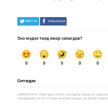
ЖИРГЭХ
ХУВААЛЦАХ
Энэ мэдээ танд ямар санагдав?
0
0
0
0
0
Сэтгэгдэл:
АНХААРУУЛГА: Уншигчдын бичсэн сэтгэгдэлд unuudur.mn хариуцла
хязгаарласан тул Та сэтгэгдэл бичихдээ бусдын эрх ашгийг хүндэтг