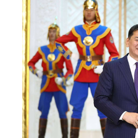
126-гийн НЭГ
Ертөнц
Спорт
Нийгэм
Бөх
Техник технологи
Сагсан бөмбөг
Шинжлэх ухаан
Хөлбөмбөг
Сонин хачин
Олимпын төрөл
Дэлхийн монгол
Тулааны спорт
Олимпын бус төр