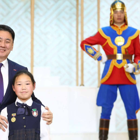
Ханш
Хэрэг з
Эрэлттэй мэдээ
Эрүүл м
Хууль ёс
Хүмүүс
Албаны 
Бусад
Life style
Ярилцл
Зөвлөгөө
Хоймор
Өнөөдрийн тухай
Уншигч-
өл