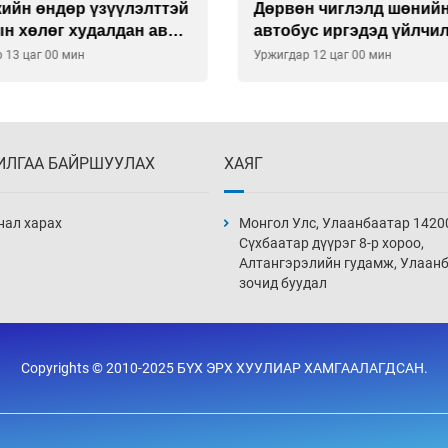
кийн өндөр үзүүлэлттэй
Дөрвөн чиглэлд шөний
н хөлөг худалдан авах
автобус иргэдэд үйлчи
тээ уламжлав
гэв
 13 цаг 00 мин
Уржигдар 12 цаг 00 мин
ИЛГАА БАЙРШУУЛАХ
ХАЯГ
нал харах
Монгол Улс, Улаанбаатар 1420
Сүхбаатар дүүрэг 8-р хороо,
Алтангэрэлийн гудамж, Улаан
зочид буудал
Copyrights © 2010-2025 БҮХ ЭРХ ХУУЛИАР ХАМГААЛАГДСАН.