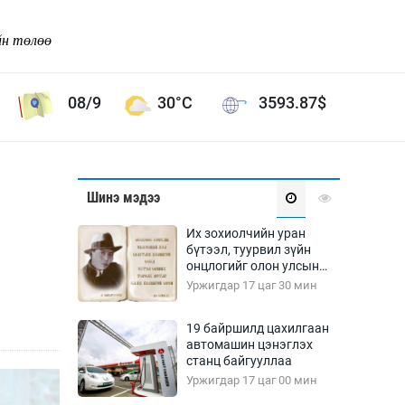
йн төлөө
08/9
30°C
3593.87
$
Соёл урлаг
Шинэ мэдээ
ой хөгжлийн зорилго -
Сонгодог урлаг
Их зохиолчийн уран
Ардын урлаг
бүтээл, туурвил зүйн
онцлогийг олон улсын
Дүрслэх урлаг
судлаачид хэлэлцлээ
Уржигдар 17 цаг 30 мин
Өв соёл
таг
Кино урлаг
19 байршилд цахилгаан
автомашин цэнэглэх
 орчин
Цирк
станц байгууллаа
ол
Уржигдар 17 цаг 00 мин
Рок поп, хип хоп
энд