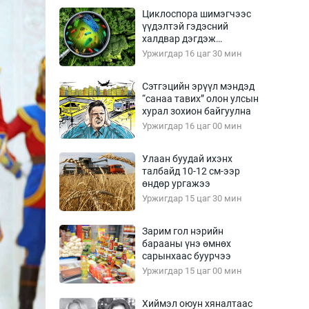
Урлагтай яриа
Циклоспора шимэгчээс
өрчил
үүдэлтэй гэдэсний
халдвар дэгдэж
энд-Эрхэм баян
болзошгүй
Уржигдар 16 цаг 30 мин
Сэтгэцийн эрүүл мэндэд
“санаа тавих” олон улсын
хүний үг
хурал зохион байгуулна
Уржигдар 16 цаг 00 мин
Улаан буудай ихэнх
талбайд 10-12 см-ээр
ага
Бусад
өндөр ургажээ
Уржигдар 15 цаг 30 мин
Фото
сурвалжлагч
Видео
Зарим гол нэрийн
Инфографик
барааны үнэ өмнөх
сарынхаас буурчээ
Санал асуулга
Уржигдар 15 цаг 00 мин
Хиймэл оюун хяналтаас