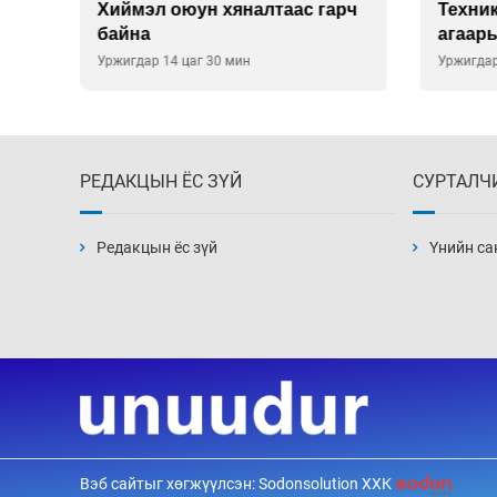
йд
Хиймэл оюун хяналтаас гарч
Техни
э
байна
агаары
хүсэл
Уржигдар 14 цаг 30 мин
Уржигдар
РЕДАКЦЫН ЁС ЗҮЙ
СУРТАЛЧ
Редакцын ёс зүй
Үнийн са
Вэб сайтыг хөгжүүлсэн: Sodonsolution ХХК