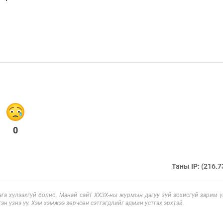
0
Таны IP: (216.7
га хүлээхгүй болно. Манай сайт ХХЗХ-ны журмын дагуу зүй зохисгүй зарим үг
эн үзнэ үү. Хэм хэмжээ зөрчсөн сэтгэгдлийг админ устгах эрхтэй.