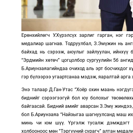
Олимп 2024
Ерөнхийлөгч У.Хүрэлсүх зарлиг гарган, нэг г
медалиар шагнав. Тодруулбал, З.Эмүжин нь анг
байхад нь сэрээж, аюулыг зайлуулан, ийнхүү 
“Эрдмийн хөтөч” цогцолбор сургуулийн 5б анги
Б.Ариунзаяагийндаа очиход аль эрт босчихдог хү
гэр бүлээрээ угаартсанаа мэдэж, яаралтай арга
Энэ талаар Д.Ган-Утас “Хоёр охин маань нэгдү
биднийг сэрээгээгүй бол юу болохыг төсөөлөхи
байгаасай. Бидний амийг аварсан З.Эмү­ жин­дээ
бол Б.Ариунзаяа “Найзыгаа шагнуулсанд маш их
минь чи юм шүү. Үргэлж тусалж дэмж­дэгт 
холбооноос мөн “Тэргүү­ний сурагч” алтан медал