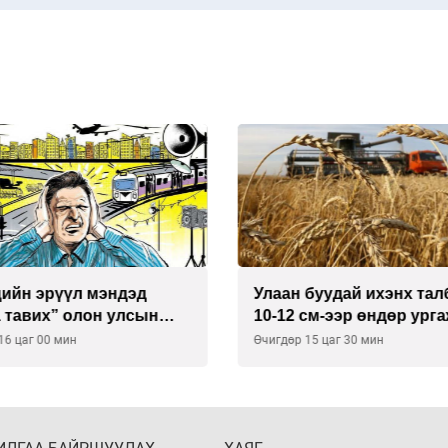
буудай ихэнх талбайд
Хиймэл оюун хяналтаас
см-ээр өндөр ургажээ
байна
15 цаг 30 мин
Өчигдөр 14 цаг 30 мин