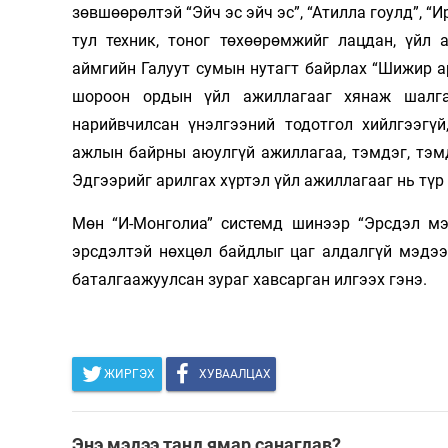
зөвшөөрөлтэй “Эйч эс эйч эс”, “Атилла гоулд”, “
тул техник, тоног төхөөрөмжийг лацдан, үйл 
аймгийн Галуут сумын нутагт байрлах “Шижир 
шороон ордын үйл ажиллагааг хянаж шалга
нарийвчилсан үнэлгээний тодотгол хийлгээгүй
ажлын байрны аюулгүй ажиллагаа, тэмдэг, тэмд
Эдгээрийг арилгах хүртэл үйл ажиллагааг нь түр
Мөн “И-Монголиа” системд шинээр “Эрсдэл мэд
эрсдэлтэй нөхцөл байдлыг цаг алдалгүй мэдээ
баталгаажуулсан зураг хавсарган илгээх гэнэ.
ЖИРГЭХ
ХУВААЛЦАХ
Энэ мэдээ танд ямар санагдав?