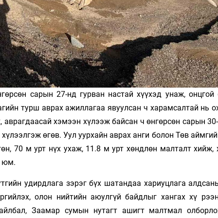
гөрсөн сарын 27-нд гурван настай хүү­хэд унаж, онцгой
цагийн турш аврах ажиллагаа явуулсан ч харамсалтай нь 
, аврагдаасай хэмээн хүлээж байсан ч өнгөрсөн сарын 30
д хүлээлгэж өгөв. Уул уурхайн аврах анги болон Төв аймги
н, 70 м урт нүх ухаж, 11.8 м урт хөндлөн малталт хийж,
 юм.
нутгийн удирдлага зэрэг бүх шатандаа хариуцлага алдсан
ргийлэх, олон нийтийн аюулгүй байдлыг хангах хү­ рээ
хайлбал, Заамар сумын нутагт ашигт малтмал олборло