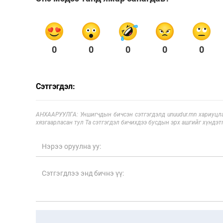
0
0
0
0
0
Сэтгэгдэл:
АНХААРУУЛГА: Уншигчдын бичсэн сэтгэгдэлд unuudur.mn хариуцла
хязгаарласан тул Та сэтгэгдэл бичихдээ бусдын эрх ашгийг хүндэтг