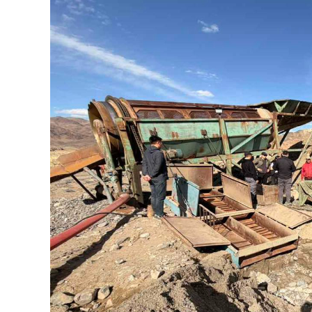
126-гийн НЭГ
Ертөнц
Спорт
Нийгэм
Бөх
Техник технологи
Сагсан бөмбөг
Шинжлэх ухаан
Хөлбөмбөг
Сонин хачин
Олимпын төрөл
Дэлхийн монгол
Тулааны спорт
Олимпын бус төр