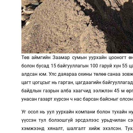
Олимп 2024
Төв аймгийн Заамар сумын уурхайн цооногт өн
болон бусад 15 байгууллагын 100 гаруй хүн 55 
алдсан юм. Улс даяараа охины төлөө санаа зовж
цагт цогцсыг нь гарган, цагдаагийн байгууллага
байдлын газрын алба хаагчид ээлжлэн 45 м өргө
унасан газарт хүрсэн ч нас барсан байсныг олсон
Уг осол нь уул уурхайн компани болон тухайн 
үүссэн тул болзошгүй эрсдэлээс урьдчилан сэ
хэмжээнд хяналт, шалгалт хийж эхэлсэн. Ту