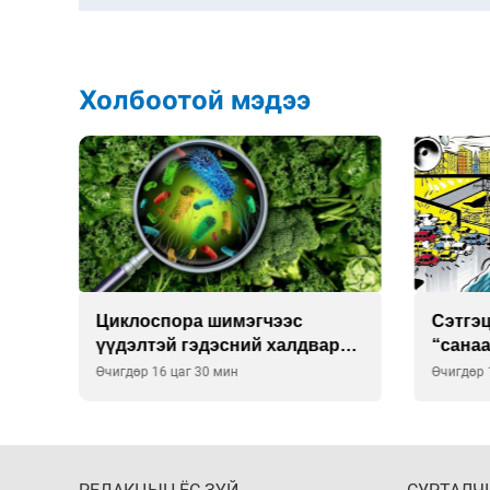
Холбоотой мэдээ
Сэтгэцийн эрүүл мэндэд
Улаан 
р
“санаа тавих” олон улсын
10-12 
хурал зохион байгуулна
Өчигдөр 16 цаг 00 мин
Өчигдөр 