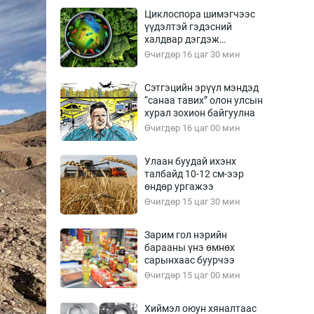
Урлагтай яриа
Циклоспора шимэгчээс
өрчил
үүдэлтэй гэдэсний
халдвар дэгдэж
энд-Эрхэм баян
болзошгүй
Өчигдөр 16 цаг 30 мин
Сэтгэцийн эрүүл мэндэд
“санаа тавих” олон улсын
хүний үг
хурал зохион байгуулна
Өчигдөр 16 цаг 00 мин
Улаан буудай ихэнх
талбайд 10-12 см-ээр
ага
Бусад
өндөр ургажээ
Өчигдөр 15 цаг 30 мин
Фото
сурвалжлагч
Видео
Зарим гол нэрийн
Инфографик
барааны үнэ өмнөх
сарынхаас буурчээ
Санал асуулга
Өчигдөр 15 цаг 00 мин
Хиймэл оюун хяналтаас