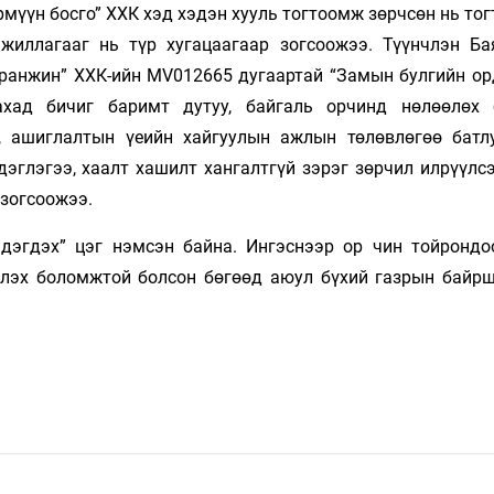
Ирмүүн босго” ХХК хэд хэдэн хууль тогтоомж зөрчсөн нь то
ажиллагааг нь түр хугацаагаар зогсоожээ. Түүнчлэн Ба
аранжин” ХХК-ийн MV012665 дугаартай “Замын булгийн ор
хад бичиг баримт дутуу, байгаль орчинд нөлөөлөх 
, ашиглалтын үеийн хайгуулын ажлын төлөвлөгөө батлу
эглэгээ, хаалт хашилт хангалтгүй зэрэг зөрчил илрүүлсэ
 зогсоожээ.
эгдэх” цэг нэмсэн байна. Ингэснээр ор­ чин тойрондо
лэх боломжтой болсон бөгөөд аюул бүхий газрын байрши