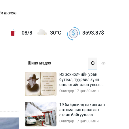
йн төлөө
08/8
30°C
3593.87
$
Соёл урлаг
Шинэ мэдээ
ой хөгжлийн зорилго -
Сонгодог урлаг
Их зохиолчийн уран
Ардын урлаг
бүтээл, туурвил зүйн
онцлогийг олон улсын
Дүрслэх урлаг
судлаачид хэлэлцлээ
Өчигдөр 17 цаг 30 мин
Өв соёл
таг
Кино урлаг
19 байршилд цахилгаан
автомашин цэнэглэх
 орчин
Цирк
станц байгууллаа
ол
Өчигдөр 17 цаг 00 мин
Рок поп, хип хоп
энд