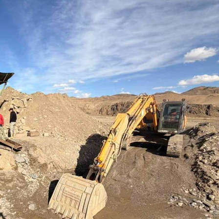
Ханш
Хэрэг з
Эрэлттэй мэдээ
Эрүүл м
Хууль ёс
Хүмүүс
Албаны 
Бусад
Life style
Ярилцл
Зөвлөгөө
Хоймор
Өнөөдрийн тухай
Уншигч-
өл