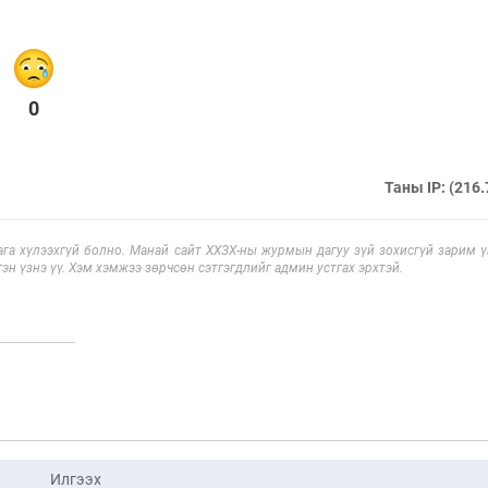
0
Таны IP: (216.
га хүлээхгүй болно. Манай сайт ХХЗХ-ны журмын дагуу зүй зохисгүй зарим үг
эн үзнэ үү. Хэм хэмжээ зөрчсөн сэтгэгдлийг админ устгах эрхтэй.
Илгээх