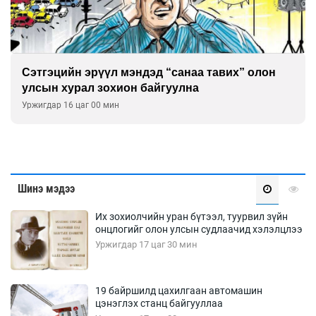
Сэтгэцийн эрүүл мэндэд “санаа тавих” олон
улсын хурал зохион байгуулна
Уржигдар 16 цаг 00 мин
Шинэ мэдээ
Их зохиолчийн уран бүтээл, туурвил зүйн
онцлогийг олон улсын судлаачид хэлэлцлээ
Уржигдар 17 цаг 30 мин
19 байршилд цахилгаан автомашин
цэнэглэх станц байгууллаа