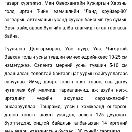
газарт хүргэжээ. Мөн Өвөрхангайн Хужиртын Харзны
голд иргэн Т-ийн эзэмшлийн “Ланд круйзер-80”
загварын автомашин усанд суусан байсныг тус сумын
Эрэн хайх, аврах бүлгийн алба хаагчид татан гаргасан
байна.
Түүнчлэн Дэлгэрмөрөн, Увс нуур, Улз, Чигэртэй,
Завхан голын усны түвшин өмнөх өд­рийнхөөс 10-25 см
нэмэгджээ. Сэлэнгэ мөрний усны түвшин 5-10 см
дээшилсэн төлөвтэй байгааг цаг уурын байгууллагаас
сануулав. Иймд дээрх голын эрэг хөвөө, сав дагуу
нутаглаж буй малчид, тариаланчид, аж ахуйн нэгж,
иргэдийг үерийн аюулаас сэрэмжлэхийг
анхаарууллаа. Ташрамд, улсын хэмжээнд өнгөрсөн
долоо хоногт аюулт үзэгдэл, ослын 125 дуудлага
бүртгэгдэж, онцгой байдлын албаныхан 14 иргэний
амь аварч, утаажилтын бүсээс 130 хүнийг гаргажээ.