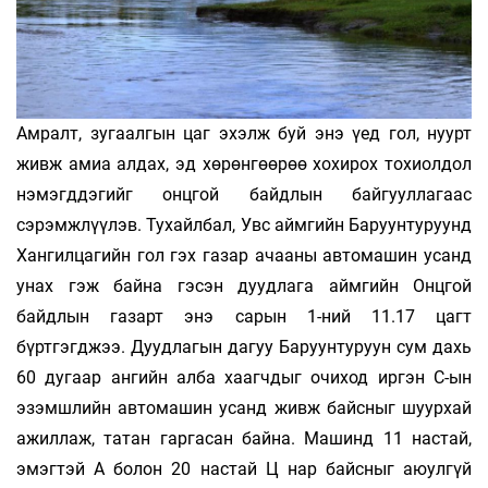
Амралт, зугаалгын цаг эхэлж буй энэ үед гол, нуурт
живж амиа алдах, эд хөрөнгөөрөө хохирох тохиолдол
нэмэгддэгийг онцгой байдлын байгууллагаас
сэрэмжлүүлэв. Тухайлбал, Увс аймгийн Баруунтуруунд
Хангилцагийн гол гэх газар ачааны автомашин усанд
унах гэж байна гэсэн дууд­лага аймгийн Онцгой
байдлын газарт энэ сарын 1-ний 11.17 цагт
бүртгэгджээ. Дуудлагын дагуу Баруунтуруун сум дахь
60 дугаар ангийн алба хаагчдыг очиход иргэн С-ын
эзэмшлийн автомашин усанд живж байсныг шуурхай
ажиллаж, татан гаргасан байна. Машинд 11 настай,
эмэгтэй А болон 20 настай Ц нар байсныг аюулгүй