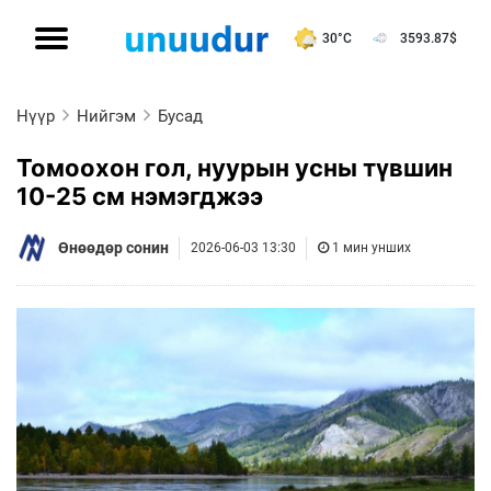
30°C
3593.87
$
Нүүр
Нийгэм
Бусад
Томоохон гол, нуурын усны түвшин
10-25 см нэмэгджээ
Өнөөдөр сонин
2026-06-03 13:30
1 мин унших