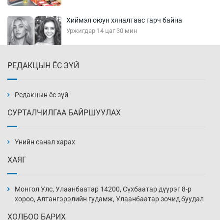
Хиймэл оюун хяналтаас гарч байна
Уржигдар 14 цаг 30 мин
РЕДАКЦЫН ЁС ЗҮЙ
Эмэгтэйчүүд Бээжин, эрэгтэйчүүд Японд
бэлтгэл базаахаар хилийн дээс алхлаа
Уржигдар 14 цаг 00 мин
Редакцын ёс зүй
СУРТАЛЧИЛГАА БАЙРШУУЛАХ
АНУ-ын Цэргийн кибер командлалаын
ажилтнууд амиа хорлох явдал эрс
нэмэгджээ
Үнийн санал харах
Уржигдар 13 цаг 52 мин
ХАЯГ
Монголын шигшээ Хонконгийн багийг ялж,
эхний хожлоо авлаа
Монгол Улс, Улаанбаатар 14200, Сүхбаатар дүүрэг 8-р
Уржигдар 13 цаг 30 мин
хороо, Алтангэрэлийн гудамж, Улаанбаатар зочид буудал
ХОЛБОО БАРИХ