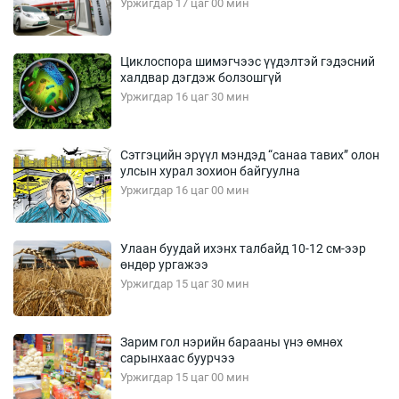
Уржигдар 17 цаг 00 мин
Циклоспора шимэгчээс үүдэлтэй гэдэсний
халдвар дэгдэж болзошгүй
Уржигдар 16 цаг 30 мин
Сэтгэцийн эрүүл мэндэд “санаа тавих” олон
улсын хурал зохион байгуулна
Уржигдар 16 цаг 00 мин
Улаан буудай ихэнх талбайд 10-12 см-ээр
өндөр ургажээ
Уржигдар 15 цаг 30 мин
Зарим гол нэрийн барааны үнэ өмнөх
сарынхаас буурчээ
Уржигдар 15 цаг 00 мин