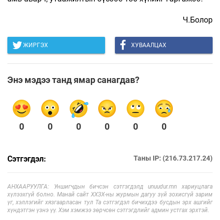
Ч.Болор
ЖИРГЭХ
ХУВААЛЦАХ
Энэ мэдээ танд ямар санагдав?
0
0
0
0
0
0
Сэтгэгдэл:
Таны IP: (216.73.217.24)
АНХААРУУЛГА: Уншигчдын бичсэн сэтгэгдэлд unuudur.mn хариуцлага
хүлээхгүй болно. Манай сайт ХХЗХ-ны журмын дагуу зүй зохисгүй зарим
үг, хэллэгийг хязгаарласан тул Та сэтгэгдэл бичихдээ бусдын эрх ашгийг
хүндэтгэн үзнэ үү. Хэм хэмжээ зөрчсөн сэтгэгдлийг админ устгах эрхтэй.