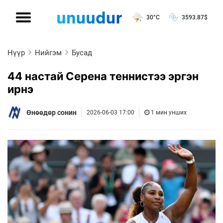
30°C
3593.87
$
Нүүр
Нийгэм
Бусад
44 настай Серена теннистээ эргэн
ирнэ
Өнөөдөр сонин
2026-06-03 17:00
1 мин унших