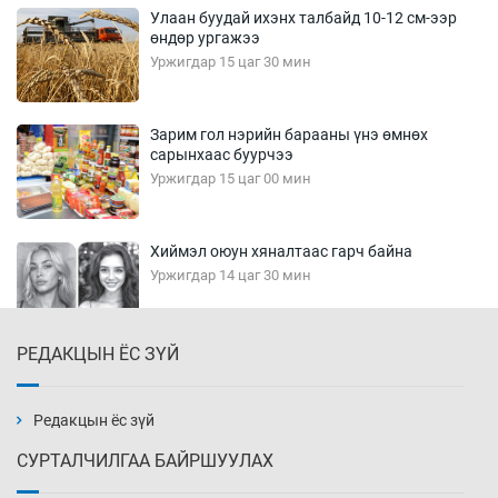
Улаан буудай ихэнх талбайд 10-12 см-ээр
өндөр ургажээ
Уржигдар 15 цаг 30 мин
Зарим гол нэрийн барааны үнэ өмнөх
сарынхаас буурчээ
Уржигдар 15 цаг 00 мин
Хиймэл оюун хяналтаас гарч байна
Уржигдар 14 цаг 30 мин
РЕДАКЦЫН ЁС ЗҮЙ
Эмэгтэйчүүд Бээжин, эрэгтэйчүүд Японд
бэлтгэл базаахаар хилийн дээс алхлаа
Уржигдар 14 цаг 00 мин
Редакцын ёс зүй
СУРТАЛЧИЛГАА БАЙРШУУЛАХ
АНУ-ын Цэргийн кибер командлалаын