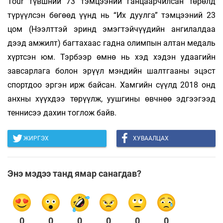
Tour түвшний 73 тэмцээний ганцаарчилсан төрөлд
түрүүлсэн бөгөөд үүнд нь “Их дуулга” тэмцээний 23
цом (Нээлттэй эринд эмэгтэйчүүдийн ангилалдаа
дээд амжилт) багтахаас гадна олимпын алтан медаль
хүртсэн юм. Тэрбээр өмнө нь хэд хэдэн удаагийн
завсарлага болон эрүүл мэндийн шалтгааны эцэст
спортдоо эргэн ирж байсан. Хамгийн сүүлд 2018 онд
анхны хүүхдээ төрүүлж, уушгины өвчнөө эдгээгээд
теннисээ дахин тоглож байв.
ЖИРГЭХ
ХУВААЛЦАХ
Энэ мэдээ танд ямар санагдав?
0
0
0
0
0
0