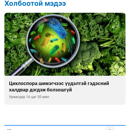
Холбоотой мэдээ
Сэтгэцийн эрүүл мэндэд “санаа тавих” олон
улсын хурал зохион байгуулна
Уржигдар 16 цаг 00 мин