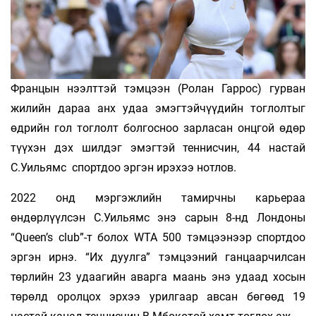
Францын нээлттэй тэмцээн (Ролан Гаррос) гурван
жилийн дараа анх удаа эмэгтэйчүүдийн тоглолтыг
өдрийн гол тоглолт болгосноо зарласан онцгой өдөр
түүхэн дэх шилдэг эмэгтэй теннисчин, 44 настай
С.Уильямс спортдоо эргэн ирэхээ нотлов.
2022 онд мэргэжлийн тамирчны карьераа
өндөрлүүлсэн С.Уильямс энэ сарын 8-нд Лондоны
“Queen’s сlub”-т болох WTA 500 тэмцээнээр спортдоо
эргэн ирнэ. “Их дуулга” тэмцээний ганцаарчилсан
төрлийн 23 удаагийн аварга маань энэ удаад хосын
төрөлд оролцох эрхээ урилгаар авсан бөгөөд 19