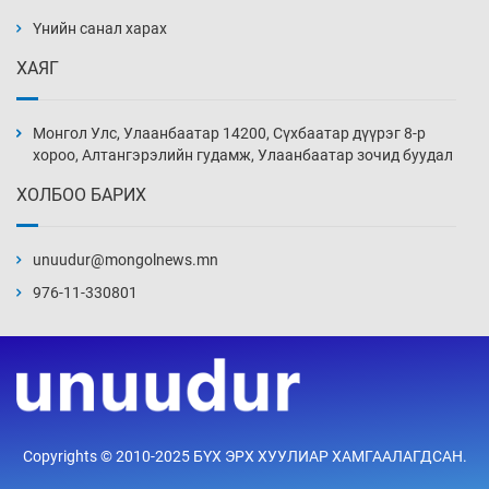
ажилтнууд амиа хорлох явдал эрс
нэмэгджээ
Үнийн санал харах
Уржигдар 13 цаг 52 мин
ХАЯГ
Монголын шигшээ Хонконгийн багийг ялж,
эхний хожлоо авлаа
Монгол Улс, Улаанбаатар 14200, Сүхбаатар дүүрэг 8-р
Уржигдар 13 цаг 30 мин
хороо, Алтангэрэлийн гудамж, Улаанбаатар зочид буудал
ХОЛБОО БАРИХ
Техникийн өндөр үзүүлэлттэй агаарын хөлөг
худалдан авах хүсэлтээ уламжлав
unuudur@mongolnews.mn
Уржигдар 13 цаг 00 мин
976-11-330801
“Шатахууны бус, бодлогын хомсдол
нүүрлээд байна”
Уржигдар 12 цаг 30 мин
Дөрвөн чиглэлд шөнийн автобус иргэдэд
Copyrights © 2010-2025 БҮХ ЭРХ ХУУЛИАР ХАМГААЛАГДСАН.
үйлчилж буй гэв
Уржигдар 12 цаг 00 мин