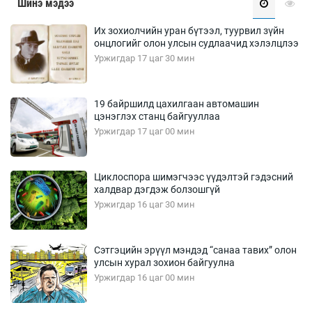
Шинэ мэдээ
Их зохиолчийн уран бүтээл, туурвил зүйн
онцлогийг олон улсын судлаачид хэлэлцлээ
Уржигдар 17 цаг 30 мин
19 байршилд цахилгаан автомашин
цэнэглэх станц байгууллаа
Уржигдар 17 цаг 00 мин
Циклоспора шимэгчээс үүдэлтэй гэдэсний
халдвар дэгдэж болзошгүй
Уржигдар 16 цаг 30 мин
Сэтгэцийн эрүүл мэндэд “санаа тавих” олон
улсын хурал зохион байгуулна
Уржигдар 16 цаг 00 мин