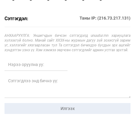
Сэтгэгдэл:
Таны IP: (216.73.217.131)
АНХААРУУЛГА: Уншигчдын бичсэн сэтгэгдэлд unuudur.mn хариуцлага
хүлээхгүй болно. Манай сайт ХХЗХ-ны журмын дагуу зүй зохисгүй зарим
үг, хэллэгийг хязгаарласан тул Та сэтгэгдэл бичихдээ бусдын эрх ашгийг
хүндэтгэн үзнэ үү. Хэм хэмжээ зөрчсөн сэтгэгдлийг админ устгах эрхтэй.
Илгээх