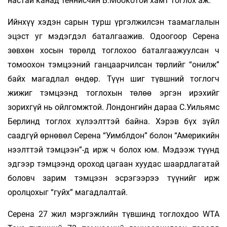
настай канад теннисчин В.Мбокотой хамт тоглох аж.
Ийнхүү хэдэн сарын турш үргэлжилсэн таамаглалын
эцэст уг мэдэгдэл баталгаажив. Одоогоор Серена
зөвхөн хосын төрөлд тоглохоо баталгаажуулсан ч
томоохон тэмцээний ганцаарчилсан төрлийг “онилж”
байх магадлал өндөр. Түүн шиг түвшний тоглогч
жижиг тэмцээнд тоглохын төлөө эргэн ирэхийг
зорихгүй нь ойлгомжтой. Лондонгийн дараа С.Уильямс
Берлинд тоглох хүлээлттэй байна. Хэрэв бүх зүйл
саадгүй өрнөвөл Серена “Уимблдон” болон “Америкийн
нээлттэй тэмцээн”-д ирж ч болох юм. Мэдээж түүнд
эдгээр тэмцээнд ороход цагаан хуудас шаардлагатай
боловч зарим тэмцээн эсрэгээрээ түүнийг ирж
оролцохыг “гуйх” магадлалтай.
Серена 27 жил мэргэжлийн түвшинд тоглохдоо WTA