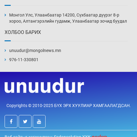
Ж.Лхагвабат өсвөр үеийнхний ДАШТ-ийг
дэнсэлнэ
Монгол Улс, Улаанбаатар 14200, Сүхбаатар дүүрэг 8-р
19 цаг 26 мин
хороо, Алтангэрэлийн гудамж, Улаанбаатар зочид буудал
ХОЛБОО БАРИХ
Иран тэсэж үлдсэн ч удаан хугацаанд хүнд
үеийг туулна
unuudur@mongolnews.mn
19 цаг 56 мин
976-11-330801
Боловсролын зээлийн сангаар гадаадад
суралцагчдын амьжиргааны зардлын
хэмжээг шинэчлэн тогтоох нь
20 цаг 26 мин
Монголын баг Абу Дабид медалийн хур
Copyrights © 2010-2025 БҮХ ЭРХ ХУУЛИАР ХАМГААЛАГДСАН.
буулгаж байна
20 цаг 56 мин
Б.Учрал, Ё.Пүрэвдаш нар Азийн АШТ-д