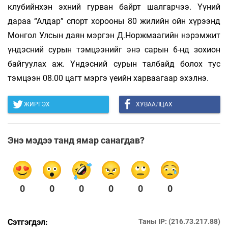
клубийнхэн эхний гурван байрт шал­гарчээ. Үүний
дараа “Алдар” спорт хорооны 80 жилийн ойн хүрээнд
Монгол Улсын даян мэргэн Д.Норж­маагийн нэрэмжит
үндэсний сурын тэмцээнийг энэ сарын 6-нд зохион
байгуулах аж. Үндэсний сурын талбайд болох тус
тэмцээн 08.00 цагт мэргэ үеийн харваагаар эхэлнэ.
ЖИРГЭХ
ХУВААЛЦАХ
Энэ мэдээ танд ямар санагдав?
0
0
0
0
0
0
Сэтгэгдэл:
Таны IP: (216.73.217.88)