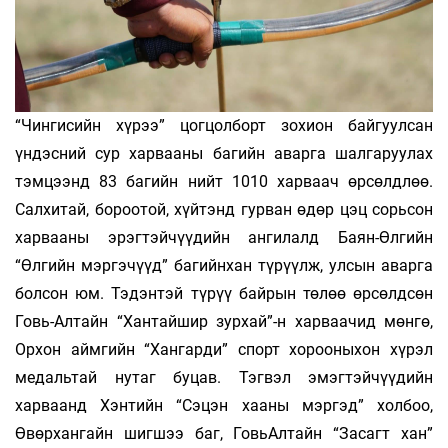
“Чингисийн хүрээ” цогцолборт зохион байгуулсан
үндэсний сур харвааны багийн аварга шалгаруулах
тэмцээнд 83 багийн нийт 1010 харваач өрсөлдлөө.
Салхитай, бороотой, хүйтэнд гурван өдөр цэц сорьсон
харвааны эрэгтэйчүүдийн ангилалд Баян-Өлгийн
“Өлгийн мэргэчүүд” багийнхан түрүүлж, улсын аварга
болсон юм. Тэдэнтэй түрүү байрын төлөө өрсөлдсөн
Говь-Алтайн “Хантайшир зурхай”-н харваачид мөнгө,
Орхон аймгийн “Хангарди” спорт хорооныхон хүрэл
медальтай нутаг буцав. Тэгвэл эмэгтэйчүүдийн
харваанд Хэнтийн “Сэцэн хааны мэргэд” холбоо,
Өвөрхангайн шигшээ баг, ГовьАлтайн “Засагт хан”