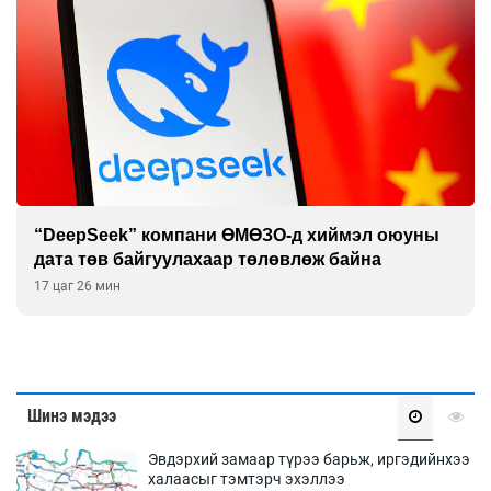
“DeepSeek” компани ӨМӨЗО-д хиймэл оюуны
дата төв байгуулахаар төлөвлөж байна
17 цаг 26 мин
Шинэ мэдээ
Эвдэрхий замаар түрээ барьж, иргэдийнхээ
халаасыг тэмтэрч эхэллээ