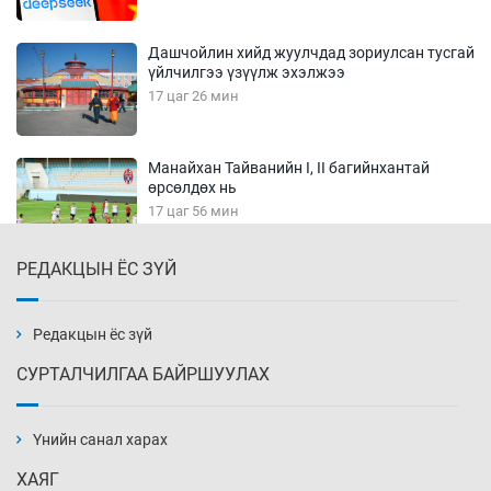
Дашчойлин хийд жуулчдад зориулсан тусгай
үйлчилгээ үзүүлж эхэлжээ
17 цаг 26 мин
Манайхан Тайванийн I, II багийнхантай
өрсөлдөх нь
17 цаг 56 мин
РЕДАКЦЫН ЁС ЗҮЙ
Тарвага хууль бусаар агнах зөрчил
буурсангүй
18 цаг 26 мин
Редакцын ёс зүй
СУРТАЛЧИЛГАА БАЙРШУУЛАХ
Х.Улам-Өрнөх байр урагшилж, долоод
жагсжээ
Үнийн санал харах
18 цаг 56 мин
ХАЯГ