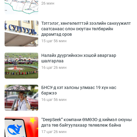
26 мин
Тэтгэлэг, хөнгөлөлттэй зээлийн санхүүжилт
саатсанаас олон оюутан төлбөрийн
дарамтад оров
15 цаг 56 мин
Налайх дүүргийнхэн хошой аваргаар
шалгарлаа
16 цаг 26 мин
БНСУ-д хэт халсны улмаас 19 хүн нас
баржээ
16 цаг 56 мин
“DeepSeek” компани ӨМӨЗО-д хиймэл оюуны
дата төв байгуулахаар төлөвлөж байна
17 цаг 26 мин