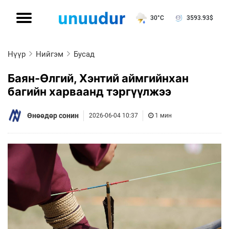
30°C
3593.93
$
Нүүр
Нийгэм
Бусад
Баян-Өлгий, Хэнтий аймгийнхан
багийн харваанд тэргүүлжээ
Өнөөдөр сонин
2026-06-04 10:37
1 мин