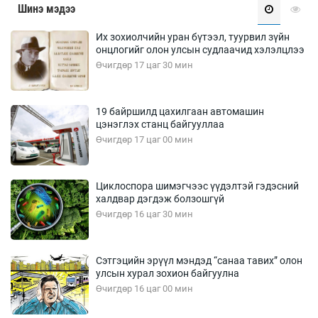
Шинэ мэдээ
Их зохиолчийн уран бүтээл, туурвил зүйн
онцлогийг олон улсын судлаачид хэлэлцлээ
Өчигдөр 17 цаг 30 мин
19 байршилд цахилгаан автомашин
цэнэглэх станц байгууллаа
Өчигдөр 17 цаг 00 мин
Циклоспора шимэгчээс үүдэлтэй гэдэсний
халдвар дэгдэж болзошгүй
Өчигдөр 16 цаг 30 мин
Сэтгэцийн эрүүл мэндэд “санаа тавих” олон
улсын хурал зохион байгуулна
Өчигдөр 16 цаг 00 мин