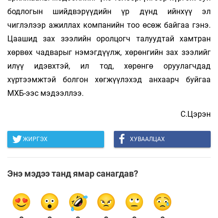
бодлогын шийдвэрүүдийн үр дүнд ийнхүү эл
чиглэлээр ажиллах компанийн тоо өсөж байгаа гэнэ.
Цаашид зах зээлийн оролцогч талуудтай хамтран
хөрвөх чадварыг нэмэгдүүлж, хөрөнгийн зах зээлийг
илүү идэвхтэй, ил тод, хөрөнгө оруулагчдад
хүртээмжтэй болгон хөгжүүлэхэд анхаарч буйгаа
МХБ-ээс мэдээллээ.
С.Цэрэн
ЖИРГЭХ
ХУВААЛЦАХ
Энэ мэдээ танд ямар санагдав?