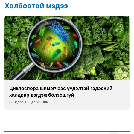
Холбоотой мэдээ
Сэтгэцийн эрүүл мэндэд “санаа тавих” олон
улсын хурал зохион байгуулна
Өчигдөр 16 цаг 00 мин