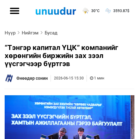
30°C
3593.87
$
Нүүр
Нийгэм
Бусад
“Тэнгэр капитал ҮЦК” компанийг
хөрөнгийн биржийн зах зээл
үүсгэгчээр бүртгэв
Өнөөдөр сонин
2026-06-15 15:30
1 мин