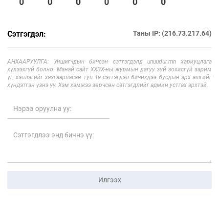
0
0
0
0
0
0
Сэтгэгдэл:
Таны IP: (216.73.217.64)
АНХААРУУЛГА: Уншигчдын бичсэн сэтгэгдэлд unuudur.mn хариуцлага
хүлээхгүй болно. Манай сайт ХХЗХ-ны журмын дагуу зүй зохисгүй зарим
үг, хэллэгийг хязгаарласан тул Та сэтгэгдэл бичихдээ бусдын эрх ашгийг
хүндэтгэн үзнэ үү. Хэм хэмжээ зөрчсөн сэтгэгдлийг админ устгах эрхтэй.
Илгээх