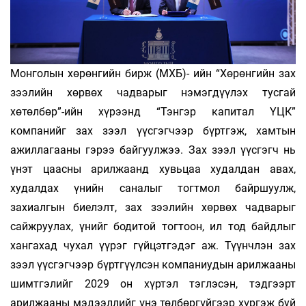
Монголын хөрөнгийн бирж (МХБ)- ийн “Хөрөнгийн зах
зээлийн хөрвөх чадварыг нэмэгдүүлэх тусгай
хөтөлбөр”-ийн хүрээнд “Тэнгэр капитал ҮЦК”
компанийг зах зээл үүсгэгчээр бүртгэж, хамтын
ажиллагааны гэрээ байгуулжээ. Зах зээл үүсгэгч нь
үнэт цаасны арилжаанд хувьцаа худалдан авах,
худалдах үнийн саналыг тогтмол байршуулж,
захиалгын биелэлт, зах зээлийн хөрвөх чадварыг
сайжруулах, үнийг бодитой тогтоон, ил тод байдлыг
хангахад чухал үүрэг гүйцэтгэдэг аж. Түүнчлэн зах
зээл үүсгэгчээр бүртгүүлсэн компаниудын арилжааны
шимтгэлийг 2029 он хүртэл тэглэсэн, тэдгээрт
арилжааны мэдээллийг үнэ төлбөргүйгээр хүргэж буй