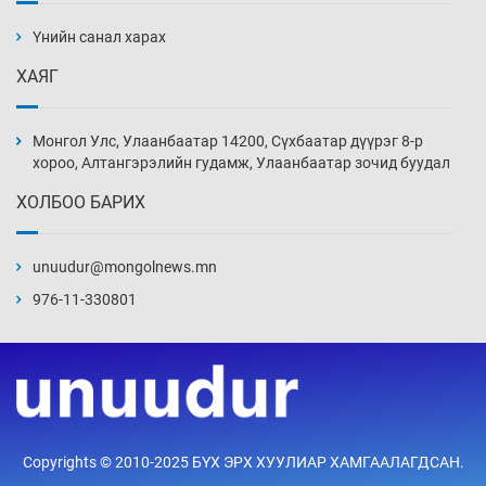
ажилтнууд амиа хорлох явдал эрс
нэмэгджээ
Үнийн санал харах
Өчигдөр 13 цаг 52 мин
ХАЯГ
Монголын шигшээ Хонконгийн багийг ялж,
эхний хожлоо авлаа
Монгол Улс, Улаанбаатар 14200, Сүхбаатар дүүрэг 8-р
Өчигдөр 13 цаг 30 мин
хороо, Алтангэрэлийн гудамж, Улаанбаатар зочид буудал
ХОЛБОО БАРИХ
Техникийн өндөр үзүүлэлттэй агаарын хөлөг
худалдан авах хүсэлтээ уламжлав
unuudur@mongolnews.mn
Өчигдөр 13 цаг 00 мин
976-11-330801
“Шатахууны бус, бодлогын хомсдол
нүүрлээд байна”
Өчигдөр 12 цаг 30 мин
Дөрвөн чиглэлд шөнийн автобус иргэдэд
Copyrights © 2010-2025 БҮХ ЭРХ ХУУЛИАР ХАМГААЛАГДСАН.
үйлчилж буй гэв