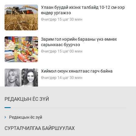
Улаан буудай ихэнх талбайд 10-12 см-ээр
өндөр ургажээ
Өчигдөр 15 цаг 30 мин
Зарим гол нэрийн барааны үнэ өмнөх
сарынхаас буурчээ
Өчигдөр 15 цаг 00 мин
Хиймэл оюун хяналтаас гарч байна
Өчигдөр 14 цаг 30 мин
РЕДАКЦЫН ЁС ЗҮЙ
Эмэгтэйчүүд Бээжин, эрэгтэйчүүд Японд
бэлтгэл базаахаар хилийн дээс алхлаа
Өчигдөр 14 цаг 00 мин
Редакцын ёс зүй
СУРТАЛЧИЛГАА БАЙРШУУЛАХ
АНУ-ын Цэргийн кибер командлалаын