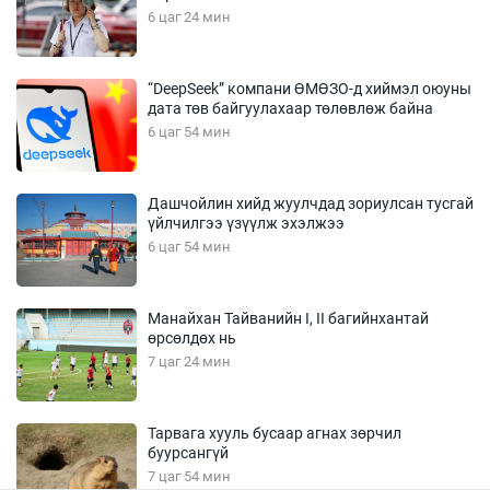
6 цаг 24 мин
“DeepSeek” компани ӨМӨЗО-д хиймэл оюуны
дата төв байгуулахаар төлөвлөж байна
6 цаг 54 мин
Дашчойлин хийд жуулчдад зориулсан тусгай
үйлчилгээ үзүүлж эхэлжээ
6 цаг 54 мин
Манайхан Тайванийн I, II багийнхантай
өрсөлдөх нь
7 цаг 24 мин
Тарвага хууль бусаар агнах зөрчил
буурсангүй
7 цаг 54 мин