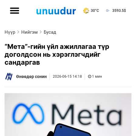
30°C
3593.5
$
Нүүр
Нийгэм
Бусад
“Мета”-гийн үйл ажиллагаа түр
доголдсон нь хэрэглэгчдийг
сандаргав
Өнөөдөр сонин
2026-06-15 14:18
1 мин