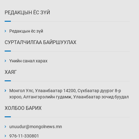
РЕДАКЦЫН ЁС ЗҮЙ
Х.Улам-Өрнөх байр урагшилж, долоод
жагсжээ
8 цаг 24 мин
Редакцын ёс зүй
СУРТАЛЧИЛГАА БАЙРШУУЛАХ
Ж.Лхагвабат өсвөр үеийнхний ДАШТ-ийг
дэнсэлнэ
Үнийн санал харах
8 цаг 54 мин
ХАЯГ
Иран тэсэж үлдсэн ч удаан хугацаанд хүнд
үеийг туулна
Монгол Улс, Улаанбаатар 14200, Сүхбаатар дүүрэг 8-р
9 цаг 24 мин
хороо, Алтангэрэлийн гудамж, Улаанбаатар зочид буудал
ХОЛБОО БАРИХ
Боловсролын зээлийн сангаар гадаадад
суралцагчдын амьжиргааны зардлын
хэмжээг шинэчлэн тогтоох нь
unuudur@mongolnews.mn
9 цаг 54 мин
976-11-330801