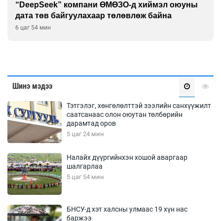
Дашчойлин хийд жуулчдад зориулсан тусгай
үйлчилгээ үзүүлж эхэлжээ
6 цаг 54 мин
Шинэ мэдээ
Тэтгэлэг, хөнгөлөлттэй зээлийн санхүүжилт
саатсанаас олон оюутан төлбөрийн
дарамтад оров
5 цаг 24 мин
Налайх дүүргийнхэн хошой аваргаар
шалгарлаа
5 цаг 54 мин
БНСУ-д хэт халсны улмаас 19 хүн нас
баржээ