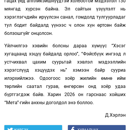
гацах үед аппликэйшнүүдтэй холбоотой мэдээлэл 130
мянгад хүрсэн байна. Эл сайтын үзүүлэлт нь
хэрэглэгчдийн ирүүлсэн санал, гомдолд тулгуурладаг
тул бодит байдалд үүнээс ч олон хүн өртсөн байж
болзошгүйг онцолсон.
Үйлчилгээ хэвийн болсны дараа хүмүүс “Хэсэг
хугацаанд хэцүү байдалд орлоо”, “Фэйсбүүк ингээд л
устчихвал цахим суурьтай хэвлэл мэдээллийн
хэрэгслүүд хэцүүдэх нь” хэмээн байр сууриа
илэрхийлжээ. Одоогоос хоёр жилийн өмнө ийм
төрлийн саатал гурав, өнгөрсөн онд хоёр удаа
бүртгэгдэж байв. Харин 2026 он гарснаас хойших
“Мета”-гийн анхны доголдол энэ боллоо.
Д.Хэрлэн
ЖИРГЭХ
ХУВААЛЦАХ