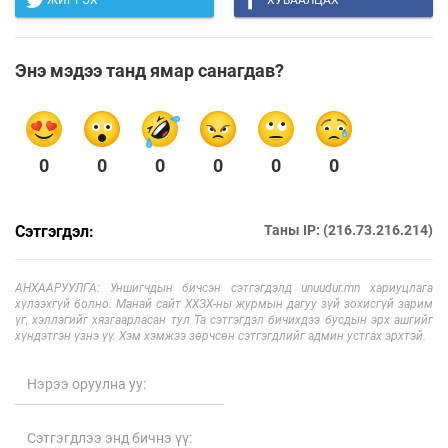
Энэ мэдээ танд ямар санагдав?
0
0
0
0
0
0
Сэтгэгдэл:
Таны IP: (216.73.216.214)
АНХААРУУЛГА: Уншигчдын бичсэн сэтгэгдэлд unuudur.mn хариуцлага
хүлээхгүй болно. Манай сайт ХХЗХ-ны журмын дагуу зүй зохисгүй зарим
үг, хэллэгийг хязгаарласан тул Та сэтгэгдэл бичихдээ бусдын эрх ашгийг
хүндэтгэн үзнэ үү. Хэм хэмжээ зөрчсөн сэтгэгдлийг админ устгах эрхтэй.