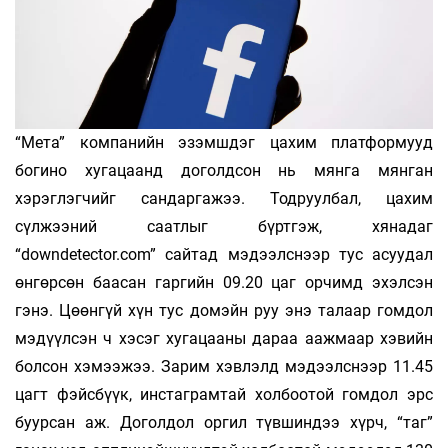
“Мета” компанийн эзэмшдэг цахим платформууд
богино хугацаанд доголдсон нь мянга мянган
хэрэглэгчийг сандаргажээ. Тодруулбал, цахим
сүлжээний саатлыг бүртгэж, хянадаг
“downdetector.com” сайтад мэдээлснээр тус асуудал
өнгөрсөн баасан гаргийн 09.20 цаг орчимд эхэлсэн
гэнэ. Цөөнгүй хүн тус домэйн руу энэ талаар гомдол
мэдүүлсэн ч хэсэг хугацааны дараа аажмаар хэвийн
болсон хэмээжээ. Зарим хэвлэлд мэдээлснээр 11.45
цагт фэйсбүүк, инстаграмтай холбоотой гомдол эрс
буурсан аж. Доголдол оргил түвшиндээ хүрч, “таг”