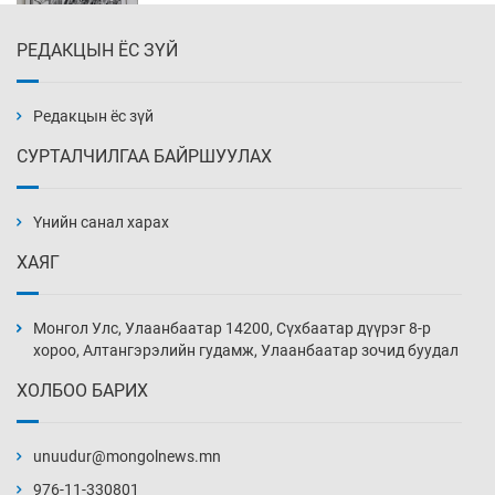
РЕДАКЦЫН ЁС ЗҮЙ
Их зохиолчийн уран бүтээл, туурвил зүйн
онцлогийг олон улсын судлаачид хэлэлцлээ
2026-08-07
Редакцын ёс зүй
СУРТАЛЧИЛГАА БАЙРШУУЛАХ
19 байршилд цахилгаан автомашин
цэнэглэх станц байгууллаа
Үнийн санал харах
2026-08-07
ХАЯГ
Циклоспора шимэгчээс үүдэлтэй гэдэсний
халдвар дэгдэж болзошгүй
Монгол Улс, Улаанбаатар 14200, Сүхбаатар дүүрэг 8-р
2026-08-07
хороо, Алтангэрэлийн гудамж, Улаанбаатар зочид буудал
ХОЛБОО БАРИХ
Сэтгэцийн эрүүл мэндэд “санаа тавих” олон
улсын хурал зохион байгуулна
unuudur@mongolnews.mn
2026-08-07
976-11-330801