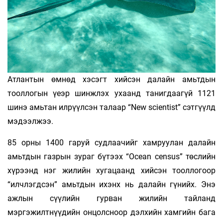
Атлантын өмнөд хэсэгт хийсэн далайн амьтдын
тооллогын үеэр шинжлэх ухаанд танигдаагүй 1121
шинэ амьтан илрүүлсэн талаар “New scientist” сэтгүүлд
мэдээлжээ.
85 орны 1400 гаруй судлаачийг хамруулан далайн
амьтдын газрын зураг бүтээх “Ocean сensus” төслийн
хүрээнд нэг жилийн хугацаанд хийсэн тооллогоор
“илчлэгдсэн” амьтдын ихэнх нь далайн гүнийх. Энэ
ажлын сүүлийн гурван жилийн тайланд
мэргэжилтнүүдийн онцолсноор дэлхийн хамгийн бага