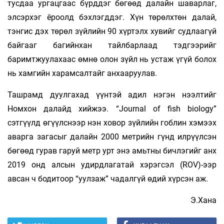
тусдаа ургацгаас бүрддэг бөгөөд далайн шаварлаг,
элсэрхэг ёроолд бэхлэгддэг. Хүн төрөлхтөн далай,
тэнгис дэх төрөл зүйлийн 90 хүртэлх хувийг судлаагүй
байгааг багийнхан тайлбарлаад тэдгээрийг
баримтжуулахаас өмнө олон зүйл нь устаж үгүй болох
нь хамгийн харамсалтайг анхааруулав.
Ташрамд дуулгахад үүнтэй адил нэгэн нээлтийг
Номхон далайд хийжээ. “Journal of fish biology”
сэтгүүлд өгүүлснээр нэн ховор зүйлийн гоблин хэмээх
аварга загасыг далайн 2000 метрийн гүнд илрүүлсэн
бөгөөд гурав гаруй метр урт энэ амьтны бичлэгийг анх
2019 онд алсын удирдлагатай хэрэгсэл (ROV)-ээр
авсан ч бодитоор “уулзаж” чадалгүй өдий хүрсэн аж.
Э.Хана