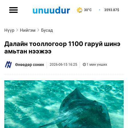
30°C
3593.87
$
Нүүр
Нийгэм
Бусад
Далайн тооллогоор 1100 гаруй шинэ
амьтан нээжээ
Өнөөдөр сонин
2026-06-15 16:25
1 мин унших