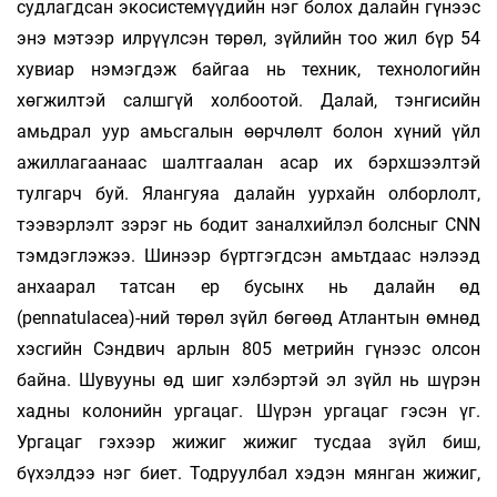
судлагдсан экосистемүүдийн нэг болох далайн гүнээс
энэ мэтээр илрүүлсэн төрөл, зүйлийн тоо жил бүр 54
хувиар нэмэгдэж байгаа нь техник, технологийн
хөгжилтэй салшгүй холбоотой. Далай, тэнгисийн
амьдрал уур амьсгалын өөрчлөлт болон хүний үйл
ажиллагаанаас шалтгаалан асар их бэрхшээлтэй
тулгарч буй. Ялангуяа далайн уурхайн олборлолт,
тээвэрлэлт зэрэг нь бодит заналхийлэл болсныг CNN
тэмдэглэжээ. Шинээр бүртгэгдсэн амьтдаас нэлээд
анхаарал татсан ер бусынх нь далайн өд
(рennatulacea)-ний төрөл зүйл бөгөөд Атлантын өмнөд
хэсгийн Сэндвич арлын 805 метрийн гүнээс олсон
байна. Шувууны өд шиг хэлбэртэй эл зүйл нь шүрэн
хадны колонийн ургацаг. Шүрэн ургацаг гэсэн үг.
Ургацаг гэхээр жижиг жижиг тусдаа зүйл биш,
бүхэлдээ нэг биет. Тодруулбал хэдэн мянган жижиг,