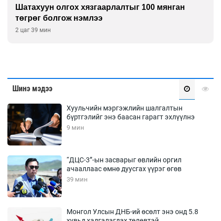
Шатахуун олгох хязгаарлалтыг 100 мянган
төгрөг болгож нэмлээ
2 цаг 39 мин
Шинэ мэдээ
Хуульчийн мэргэжлийн шалгалтын
бүртгэлийг энэ баасан гарагт эхлүүлнэ
9 мин
“ДЦС-3”-ын засварыг өвлийн оргил
ачааллаас өмнө дуусгах үүрэг өгөв
39 мин
Монгол Улсын ДНБ-ий өсөлт энэ онд 5.8
хувьд хадгалагдах төлөвтэй