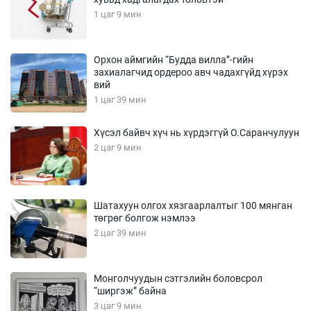
1 цаг 9 мин
Орхон аймгийн “Будда вилла”-гийн
захиалагчид ордероо авч чадахгүйд хүрэх
вий
1 цаг 39 мин
Хүсэл байвч хүч нь хүрдэггүй О.Саранчулуун
2 цаг 9 мин
Шатахуун олгох хязгаарлалтыг 100 мянган
төгрөг болгож нэмлээ
2 цаг 39 мин
Монголчуудын сэтгэлийн боловсрол
“ширгэж” байна
3 цаг 9 мин