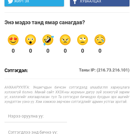
ЖИРГЭХ
ХУВААЛЦАХ
Энэ мэдээ танд ямар санагдав?
0
0
0
0
0
0
Сэтгэгдэл:
Таны IP: (216.73.216.101)
АНХААРУУЛГА: Уншигчдын бичсэн сэтгэгдэлд unuudur.mn хариуцлага
хүлээхгүй болно. Манай сайт ХХЗХ-ны журмын дагуу зүй зохисгүй зарим
үг, хэллэгийг хязгаарласан тул Та сэтгэгдэл бичихдээ бусдын эрх ашгийг
хүндэтгэн үзнэ үү. Хэм хэмжээ зөрчсөн сэтгэгдлийг админ устгах эрхтэй.