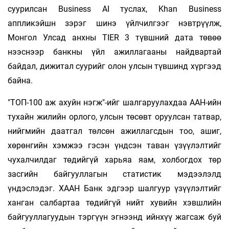
суурилсан Business AI туслах, Khan Business
аппликэйшн зэрэг шинэ үйлчилгээг нэвтрүүлж,
Монгол Улсад анхны TIER 3 түвшний дата төвөө
нээснээр банкны үйл ажиллагааны найдвартай
байдал, дижитал суурийг олон улсын түвшинд хүргээд
байна.
"ТОП-100 аж ахуйн нэгж"-ийг шалгаруулахдаа ААН-ийн
тухайн жилийн орлого, улсын төсөвт оруулсан татвар,
нийгмийн даатгал төлсөн ажиллагсдын тоо, ашиг,
хөрөнгийн хэмжээ гэсэн үндсэн таван үзүүлэлтийг
чухалчилдаг төдийгүй харьяа яам, холбогдох төр
засгийн байгууллагын статистик мэдээлэлд
үндэслэдэг. ХААН Банк эдгээр шалгуур үзүүлэлтийг
ханган салбартаа төдийгүй нийт хувийн хэвшлийн
байгууллагуудын тэргүүн эгнээнд ийнхүү жагсаж буй