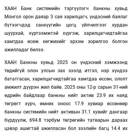
ХААН Банк системийн тэргүүлэгч банкны хувьд
Монгол орон даяар 3 сая харилцагч, үндэсний баялаг
бүтээгчдэд санхүүгийн цогц үйлчилгээг хурдан
шуурхай, хүртээмжтэй хүргэж, харилцагчидтайгаа
хамтдаа өсөж хөгжихийг эрхэм зорилгоо болгон
ажилладаг билээ.
ХААН Банкны хувьд 2025 он үндэсний хэмжээнд
төдийгүй олон улсын зах зээлд итгэл, нэр хүндээ
бататгасан, харилцагчидтайгаа хамтдаа өссөн, ололт
амжилт дүүрэн жил байв. 2025 оны 12-р сарын 31-ний
өдрийн байдлаар банкны нийт актив 23.9 их наяд
төгрөгт хүрч, өмнөх оноос 17.9 хувиар өссөнөөр
банкны системийн нийт активын 31.1 хувийг дангаар
бүрдүүлж, 694.8 тэрбум төгрөгийн татварын дараах
цэвэр ашигтай ажилласан бол зээлийн багц 14.4 их