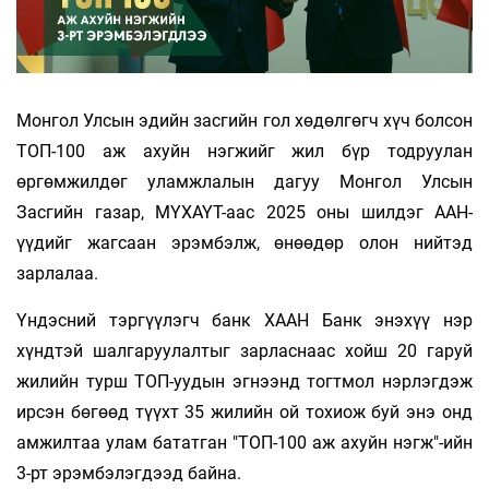
Монгол Улсын эдийн засгийн гол хөдөлгөгч хүч болсон
ТОП-100 аж ахуйн нэгжийг жил бүр тодруулан
өргөмжилдөг уламжлалын дагуу Монгол Улсын
Засгийн газар, МҮХАҮТ-аас 2025 оны шилдэг ААН-
үүдийг жагсаан эрэмбэлж, өнөөдөр олон нийтэд
зарлалаа.
Үндэсний тэргүүлэгч банк ХААН Банк энэхүү нэр
хүндтэй шалгаруулалтыг зарласнаас хойш 20 гаруй
жилийн турш ТОП-уудын эгнээнд тогтмол нэрлэгдэж
ирсэн бөгөөд түүхт 35 жилийн ой тохиож буй энэ онд
амжилтаа улам бататган "ТОП-100 аж ахуйн нэгж"-ийн
3-рт эрэмбэлэгдээд байна.