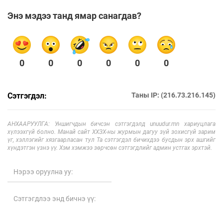
Энэ мэдээ танд ямар санагдав?
0
0
0
0
0
0
Сэтгэгдэл:
Таны IP: (216.73.216.145)
АНХААРУУЛГА: Уншигчдын бичсэн сэтгэгдэлд unuudur.mn хариуцлага
хүлээхгүй болно. Манай сайт ХХЗХ-ны журмын дагуу зүй зохисгүй зарим
үг, хэллэгийг хязгаарласан тул Та сэтгэгдэл бичихдээ бусдын эрх ашгийг
хүндэтгэн үзнэ үү. Хэм хэмжээ зөрчсөн сэтгэгдлийг админ устгах эрхтэй.