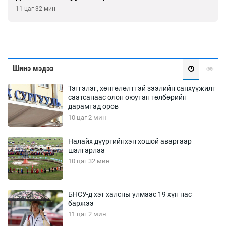
11 цаг 32 мин
Шинэ мэдээ
Тэтгэлэг, хөнгөлөлттэй зээлийн санхүүжилт
саатсанаас олон оюутан төлбөрийн
дарамтад оров
10 цаг 2 мин
Налайх дүүргийнхэн хошой аваргаар
шалгарлаа
10 цаг 32 мин
БНСУ-д хэт халсны улмаас 19 хүн нас
баржээ
11 цаг 2 мин