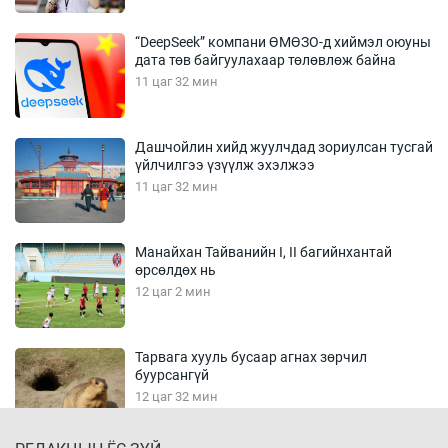
“DeepSeek” компани ӨМӨЗО-д хиймэл оюуны
дата төв байгуулахаар төлөвлөж байна
11 цаг 32 мин
Дашчойлин хийд жуулчдад зориулсан тусгай
үйлчилгээ үзүүлж эхэлжээ
11 цаг 32 мин
Манайхан Тайванийн I, II багийнхантай
өрсөлдөх нь
12 цаг 2 мин
Тарвага хууль бусаар агнах зөрчил
буурсангүй
12 цаг 32 мин