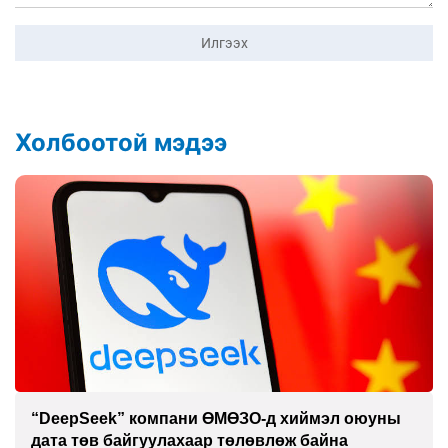
Илгээх
Холбоотой мэдээ
“DeepSeek” компани ӨМӨЗО-д хиймэл оюуны
дата төв байгуулахаар төлөвлөж байна