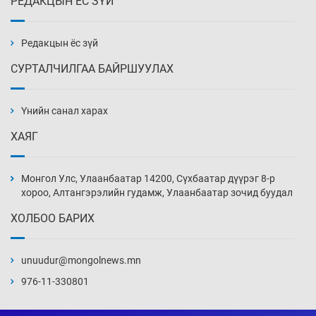
РЕДАКЦЫН ЁС ЗҮЙ
Х.Улам-Өрнөх байр урагшилж, долоод
жагсжээ
13 цаг 2 мин
Редакцын ёс зүй
СУРТАЛЧИЛГАА БАЙРШУУЛАХ
Ж.Лхагвабат өсвөр үеийнхний ДАШТ-ийг
дэнсэлнэ
Үнийн санал харах
13 цаг 32 мин
ХАЯГ
Иран тэсэж үлдсэн ч удаан хугацаанд хүнд
үеийг туулна
Монгол Улс, Улаанбаатар 14200, Сүхбаатар дүүрэг 8-р
14 цаг 2 мин
хороо, Алтангэрэлийн гудамж, Улаанбаатар зочид буудал
ХОЛБОО БАРИХ
Боловсролын зээлийн сангаар гадаадад
суралцагчдын амьжиргааны зардлын
хэмжээг шинэчлэн тогтоох нь
unuudur@mongolnews.mn
14 цаг 32 мин
976-11-330801
Монголын баг Абу Дабид медалийн хур