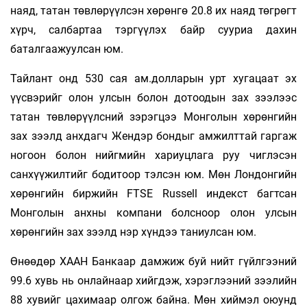
наяд, татан төвлөрүүлсэн хөрөнгө 20.8 их наяд төгрөгт
хүрч, салбартаа тэргүүлэх байр сууриа дахин
баталгаажуулсан юм.
Тайлант онд 530 сая ам.долларын урт хугацаат эх
үүсвэрийг олон улсын болон дотоодын зах зээлээс
татан төвлөрүүлсний зэрэгцээ Монголын хөрөнгийн
зах зээлд анхдагч Жендэр бондыг амжилттай гаргаж
ногоон болон нийгмийн хариуцлага руу чиглэсэн
санхүүжилтийг бодитоор тэлсэн юм. Мөн Лондонгийн
хөрөнгийн биржийн FTSE Russell индекст багтсан
Монголын анхны компани болсноор олон улсын
хөрөнгийн зах зээлд нэр хүндээ таниулсан юм.
Өнөөдөр ХААН Банкаар дамжиж буй нийт гүйлгээний
99.6 хувь нь онлайнаар хийгдэж, хэрэглээний зээлийн
88 хувийг цахимаар олгож байна. Мөн хиймэл оюунд