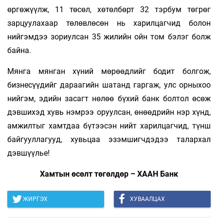
өргөжүүлж, 11 төсөл, хөтөлбөрт 32 тэрбум төгрөг
зарцуулахаар төлөвлөсөн нь харилцагчид болон
нийгэмдээ зориулсан 35 жилийн ойн том бэлэг болж
байна.
Мянга мянган хүний мөрөөдлийг бодит болгож,
бизнесүүдийг дараагийн шатанд гаргаж, улс орныхоо
нийгэм, эдийн засагт нөлөө бүхий банк болтол өсөж
дэвшихэд хувь нэмрээ оруулсан, өнөөдрийн нэр хүнд,
амжилтыг хамтдаа бүтээсэн нийт харилцагчид, түнш
байгууллагууд, хувьцаа эзэмшигчдэдээ талархал
дэвшүүлье!
Хамтын өсөлт төгөлдөр – ХААН Банк
ЖИРГЭХ
ХУВААЛЦАХ