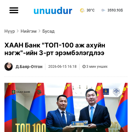
30°C
3593.93
$
Нүүр
Нийгэм
Бусад
ХААН Банк "ТОП-100 аж ахуйн
нэгж"-ийн 3-рт эрэмбэлэгдлээ
Д.Баяр-Отгон
2026-06-15 16:18
3 мин унших