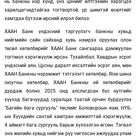
нь банкны нэр хүнд, үнэ цэнийг илтгэхийн зэрэгцээ
харилцагчидтайгаа тогтвортой, үр шимтэй өсөлтийг
хамтдаа бүтээж ирсний илрэл билээ.
ХААН Банк үндэсний тэргүүлэгч банкны хувьд
нийгмийн сайн сайханд хувь нэмрээ оруулах олон
төсөл хөтөлбөрийг ХААН Банк сангаараа дамжуулан
тогтмол хэрэгжүүлж ирсэн. Тухайлбал, Хавдрын эсрэг
үндэсний аян, Цусны даралт ихсэлтийн эсрэг аян, мөн
ХААН Банкны нэрэмжит тэтгэлэгт хөтөлбөр, Rise шинэ
оюутны хөтөлбөр, ХААН Банкны ой хөтөлбөрийг
дурдаж болно. 2025 онд алслагдсан бүс нутгийн
хүүхэд багачуудад суралцах таатай орчин бүрдүүлэх
"Багийн бага сургууль" төслийг Боловсроын яам, НҮБ-
ын Хүүхдийн сантай хамтран амжилттай хэрэгжүүлж,
4 аймагт бага сургууль барьж хүлээлгэн өгсөн. Тэгвэл
энэ жилийн хувьд нийгэм рүү чиглэсэн ажлуудаа улам