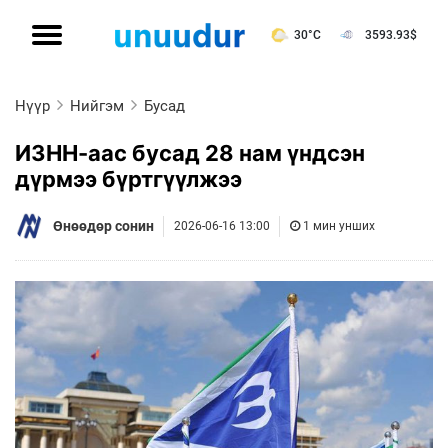
30°C
3593.93
$
Нүүр
Нийгэм
Бусад
ИЗНН-аас бусад 28 нам үндсэн
дүрмээ бүртгүүлжээ
Өнөөдөр сонин
2026-06-16 13:00
1 мин унших