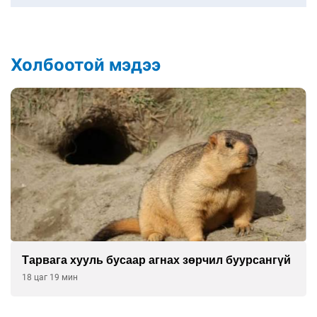
Холбоотой мэдээ
Тарвага хууль бусаар агнах зөрчил буурсангүй
18 цаг 19 мин