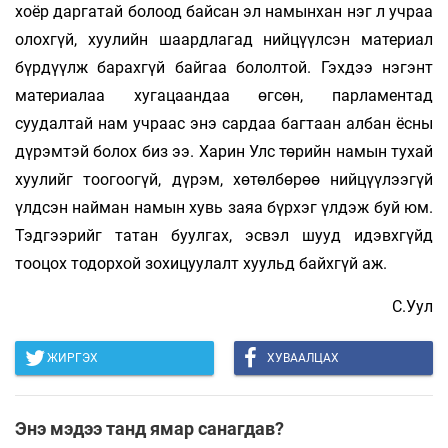
хоёр даргатай болоод байсан эл намынхан нэг л учраа
олохгүй, хуулийн шаардлагад нийцүүлсэн материал
бүрдүүлж барахгүй байгаа бололтой. Гэхдээ нэгэнт
материалаа хугацаандаа өгсөн, парламентад
суудалтай нам учраас энэ сардаа багтаан албан ёсны
дүрэмтэй болох биз ээ. Харин Улс төрийн намын тухай
хуулийг тоогоогүй, дүрэм, хөтөлбөрөө нийцүүлээгүй
үлдсэн найман намын хувь заяа бүрхэг үлдэж буй юм.
Тэдгээрийг татан буулгах, эсвэл шууд идэвхгүйд
тооцох тодорхой зохицуулалт хуульд байхгүй аж.
С.Уул
ЖИРГЭХ
ХУВААЛЦАХ
Энэ мэдээ танд ямар санагдав?