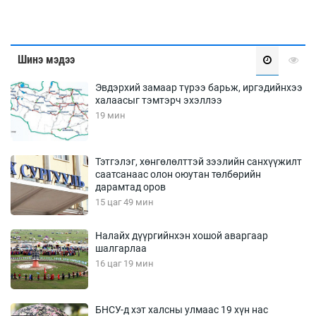
Шинэ мэдээ
Эвдэрхий замаар түрээ барьж, иргэдийнхээ
халаасыг тэмтэрч эхэллээ
19 мин
Тэтгэлэг, хөнгөлөлттэй зээлийн санхүүжилт
саатсанаас олон оюутан төлбөрийн
дарамтад оров
15 цаг 49 мин
Налайх дүүргийнхэн хошой аваргаар
шалгарлаа
16 цаг 19 мин
БНСУ-д хэт халсны улмаас 19 хүн нас