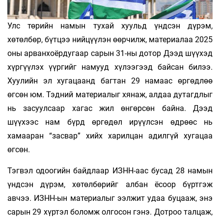
Улс төрийн намын тухай хуульд үндсэн дүрэм,
хөтөлбөр, бүтцээ нийцүүлэн өөрчилж, материалаа 2025
оны арванхоёрдугаар сарын 31-ны дотор Дээд шүүхэд
хүргүүлэх үүргийг намууд хүлээгээд байсан билээ.
Хуулийн эл хугацаанд багтан 29 намаас өргөдлөө
өгсөн юм. Тэдний материалыг хянаж, алдаа дутагдлыг
нь засуулсаар хагас жил өнгөрсөн байна. Дээд
шүүхээс нам бүрд өргөдөл ирүүлсэн өдрөөс нь
хамааран “засвар” хийх харилцан адилгүй хугацаа
өгсөн.
Тэгвэл одоогийн байдлаар ИЗНН-аас бусад 28 намын
үндсэн дүрэм, хөтөлбөрийг албан ёсоор бүртгэж
авчээ. ИЗНН-ын материалыг ээлжит удаа буцааж, энэ
сарын 29 хүртэл боломж олгосон гэнэ. Дотроо талцаж,