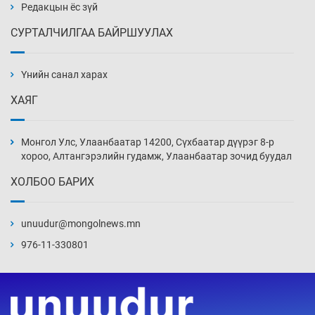
18 цаг 19 мин
Редакцын ёс зүй
СУРТАЛЧИЛГАА БАЙРШУУЛАХ
Х.Улам-Өрнөх байр урагшилж, долоод
жагсжээ
Үнийн санал харах
18 цаг 49 мин
ХАЯГ
Ж.Лхагвабат өсвөр үеийнхний ДАШТ-ийг
дэнсэлнэ
Монгол Улс, Улаанбаатар 14200, Сүхбаатар дүүрэг 8-р
19 цаг 19 мин
хороо, Алтангэрэлийн гудамж, Улаанбаатар зочид буудал
ХОЛБОО БАРИХ
Иран тэсэж үлдсэн ч удаан хугацаанд хүнд
үеийг туулна
unuudur@mongolnews.mn
19 цаг 49 мин
976-11-330801
Боловсролын зээлийн сангаар гадаадад
суралцагчдын амьжиргааны зардлын
хэмжээг шинэчлэн тогтоох нь
20 цаг 19 мин