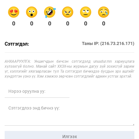
0
0
0
0
0
0
Сэтгэгдэл:
Таны IP: (216.73.216.171)
АНХААРУУЛГА: Уншигчдын бичсэн сэтгэгдэлд unuudur.mn хариуцлага
хүлээхгүй болно. Манай сайт ХХЗХ-ны журмын дагуу зүй зохисгүй зарим
үг, хэллэгийг хязгаарласан тул Та сэтгэгдэл бичихдээ бусдын эрх ашгийг
хүндэтгэн үзнэ үү. Хэм хэмжээ зөрчсөн сэтгэгдлийг админ устгах эрхтэй.
Илгээх