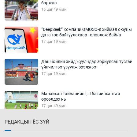
баржээ
16 цаг 49 мин
“DeepSeek” компани ӨМӨЗО-д хиймэл оюуны
дата төв байгуулахаар төлөвлөж байна
17 цаг 19 мин
Дашчойлин хийд жуулчдад зориулсан тусгай
үйлчилгээ үзүүлж эхэлжээ
17 цаг 19 мин
Манайхан Тайванийн I, II багийнхантай
өрсөлдөх нь
17 цаг 49 мин
РЕДАКЦЫН ЁС ЗҮЙ
Тарвага хууль бусаар агнах зөрчил
буурсангүй